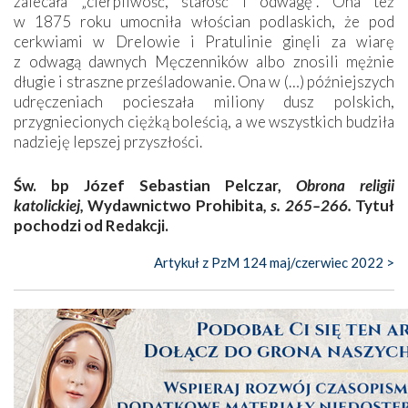
zalecała „cierpliwość, stałość i odwagę”. Ona też
w 1875 roku umocniła włościan podlaskich, że pod
cerkwiami w Drelowie i Pratulinie ginęli za wiarę
z odwagą dawnych Męczenników albo znosili mężnie
długie i straszne prześladowanie. Ona w (…) późniejszych
udręczeniach pocieszała miliony dusz polskich,
przygniecionych ciężką boleścią, a we wszystkich budziła
nadzieję lepszej przyszłości.
Św. bp Józef Sebastian Pelczar,
Obrona religii
katolickiej,
Wydawnictwo Prohibita
, s. 265–266.
Tytuł
pochodzi od Redakcji.
Artykuł z PzM 124 maj/czerwiec 2022 >