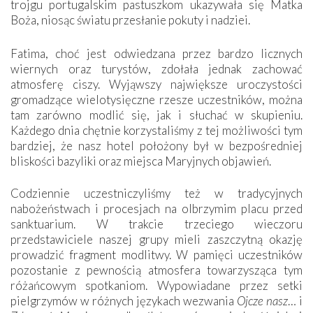
trojgu portugalskim pastuszkom ukazywała się Matka
Boża, niosąc światu przesłanie pokuty i nadziei.
Fatima, choć jest odwiedzana przez bardzo licznych
wiernych oraz turystów, zdołała jednak zachować
atmosferę ciszy. Wyjąwszy największe uroczystości
gromadzące wielotysięczne rzesze uczestników, można
tam zarówno modlić się, jak i słuchać w skupieniu.
Każdego dnia chętnie korzystaliśmy z tej możliwości tym
bardziej, że nasz hotel położony był w bezpośredniej
bliskości bazyliki oraz miejsca Maryjnych objawień.
Codziennie uczestniczyliśmy też w tradycyjnych
nabożeństwach i procesjach na olbrzymim placu przed
sanktuarium. W trakcie trzeciego wieczoru
przedstawiciele naszej grupy mieli zaszczytną okazję
prowadzić fragment modlitwy. W pamięci uczestników
pozostanie z pewnością atmosfera towarzysząca tym
różańcowym spotkaniom. Wypowiadane przez setki
pielgrzymów w różnych językach wezwania
Ojcze nasz
… i