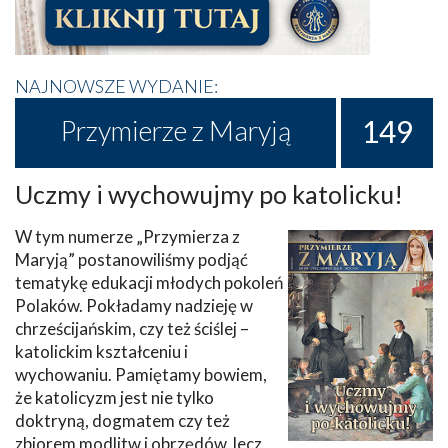
NAJNOWSZE WYDANIE:
149
Przymierze z Maryją
Uczmy i wychowujmy po katolicku!
W tym numerze „Przymierza z
Maryją” postanowiliśmy podjąć
tematykę edukacji młodych pokoleń
Polaków. Pokładamy nadzieję w
chrześcijańskim, czy też ściślej –
katolickim kształceniu i
wychowaniu. Pamiętamy bowiem,
że katolicyzm jest nie tylko
doktryną, dogmatem czy też
zbiorem modlitw i obrzędów, lecz