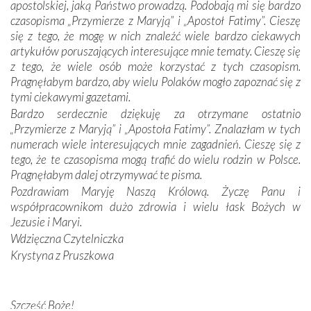
apostolskiej, jaką Państwo prowadzą. Podobają mi się bardzo
czasopisma „Przymierze z Maryją” i „Apostoł Fatimy”. Cieszę
Dzieje Portugalii to również historia wierności Bogu i
się z tego, że mogę w nich znaleźć wiele bardzo ciekawych
odstępstw, także w życiu władców. Trudne momenty w
artykułów poruszających interesujące mnie tematy. Cieszę się
wymiarze tak osobistym, jak i zbiorowym, przypominają o
z tego, że wiele osób może korzystać z tych czasopism.
konieczności ciągłego zabiegania o własną duszę i o łaskę
Pragnęłabym bardzo, aby wielu Polaków mogło zapoznać się z
Opatrzności. Wierność przynosi pomyślność –
tymi ciekawymi gazetami.
przynajmniej w życiu duchowym. Odstępstwo owocuje
Bardzo serdecznie dziękuję za otrzymane ostatnio
nieszczęściem i śmiercią. Te uniwersalne prawdy
„Przymierze z Maryją” i „Apostoła Fatimy”. Znalazłam w tych
przychodziły na myśl, gdy słuchaliśmy opowieści
numerach wiele interesujących mnie zagadnień. Cieszę się z
przewodników o portugalskich monarchach i wodzach,
tego, że te czasopisma mogą trafić do wielu rodzin w Polsce.
zwycięskich bitwach i nieszczęśliwych losach grzesznych
Pragnęłabym dalej otrzymywać te pisma.
kochanków.
Pozdrawiam Maryję Naszą Królową. Życzę Panu i
współpracownikom dużo zdrowia i wielu łask Bożych w
Byli tym razem pośród Apostołów Fatimy reprezentanci
Jezusie i Maryi.
każdego spośród żyjących pokoleń. Najmłodszy uczestnik
Wdzięczna Czytelniczka
liczył sobie 13 lat, zaś senior, pan Zdzisław – już 94.
–
Krystyna z Pruszkowa
Całe życie marzyłem, by tu przyjechać
– przyznał w
rozmowie.
Nasza pielgrzymka nie byłaby tak bogata w duchową treść
Szczęść Boże!