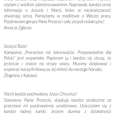
czytam z wielkim zainteresowaniem. Naprawdę bardzo cenię
Modliliśmy się przy ich grobach. Odprawiliśmy Drogę
informacje o Jezusie i Maryi, które w nieskończoność
Krzyżową w ich rodzinnych stronach, odwiedziliśmy
otwierają serca. Pamiętamy w modlitwie o Waszej pracy.
domy, w których żyli.
Pozdrawiam gorąco Pana Prezesa i cały zespół redakcyjny!
Anna ze Zgierza
W miejscu objawień Matki Bożej zapaliliśmy świece
przywiezione wraz z intencjami powierzonymi nam przez
Darczyńców w ramach akcji „Twoje światło w Fatimie”.
Podczas tej kilkudniowej wyprawy na każdym kroku
Szczęść Boże!
spotykaliśmy się z serdeczną otwartością
Kampania „Proroctwa nie lekceważcie. Przepowiednie dla
Portugalczyków. Podziwialiśmy ich ludową sztukę i
Polski” jest wspaniała. Popieram ją i bardzo się cieszę, że
zwyczaje. Mimo że nasze kraje są od siebie bardzo
jesteście i stoicie na straży wiary. Musimy dziękować i
oddalone, w żaden sposób nie czuliśmy się obco.
wspierać naszą Królową za Jej miłość do naszego Narodu.
Sprawiła to oczywiście sama Matka Boża, ale też
Zbigniew z Katowic
kulturowa bliskość biorąca swój początek w naszej
wspólnej wierze. Podczas wyjazdów do historycznych
miejsc, które znalazły się na trasie naszej pielgrzymki,
Niech będzie pochwalony Jezus Chrystus!
mieliśmy okazję przekonać się, że Maryja swoją opieką
Szanowny Panie Prezesie, dziękuję bardzo serdecznie za
otacza nie tylko nasz naród, lecz wszystkie nacje, które
przesłane mi pozdrowienia urodzinowe. Ucieszyłam się z
się Jej ufnie oddają, a także każdą osobę, która zawierza
bardzo ładnej kartki. Jestem dumna z działalności
Jej siebie oraz swych bliskich.