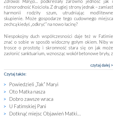
Zdrowaś Maryjo
… podkreślały zarówno jedność jak i
różnorodność Kościoła. Z drugiej strony jednak – zamiast
harmonii rodziły szum, utrudniając modlitewne
skupienie. Może gospodarze tego cudownego miejsca
zechcą kiedyś „odkryć” na nowo łacinę?
Niespokojny duch współczesności daje też w Fatimie
znać o sobie w sposób widoczny gołym okiem. Niby w
trosce o prostotę i skromność stara się on jak może
zasłonić sanktuarium, wznosząc wokół betonowe bryły, z
których niektóre nawet zostały poświęcone jako miejsca
katolickiego kultu. Tylko co wspólnego z żywą,
czytaj dalej >
autentyczną wiarą mogą mieć płaskie, szare bunkry albo
Czytaj także:
kaplice, w których Tabernakulum przypomina bardziej
skrzynkę na narzędzia? Albo co powiedzieć o ustawionym
Powiedzieli „Tak” Maryi
tuż przy nowej bazylice wielkim krzyżu, na którym
Oto Matka nasza
zamiast Chrystusa umieszczono dziwaczną postać jakby
Dobro zawsze wraca
wyjętą ze starożytnych hieroglifów? W kulturowym
kontekście naszych czasów to raczej karykatura niż godny
U Fatimskiej Pani
wizerunek Zbawiciela…
Dotknąć miejsc Objawień Matki…