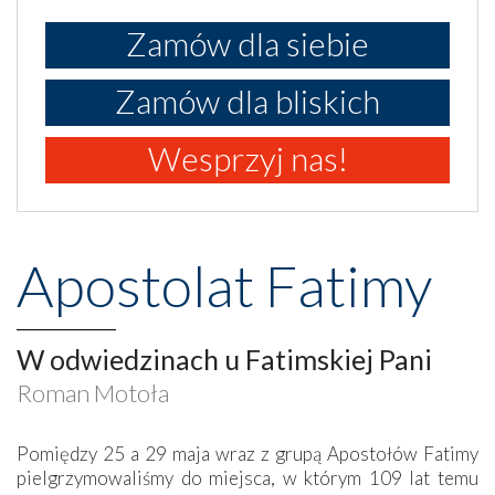
Zamów dla siebie
Zamów dla bliskich
Wesprzyj nas!
Apostolat Fatimy
W odwiedzinach u Fatimskiej Pani
Roman Motoła
Pomiędzy 25 a 29 maja wraz z grupą Apostołów Fatimy
pielgrzymowaliśmy do miejsca, w którym 109 lat temu