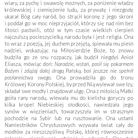
wiary, za pychę i swawolę możnych, za poniżenie władzy
królewskiej i ciemiężenie ludu, za prywatę i niezgodę
ukarał Bóg cały naród, bo strącił koronę z jego skroni
i poddał go w moc nieprzyjaciół, którzy się nad nim bez
litości pastwili, otóż w tym czasie wielkich cierpień
najczulszą pocieszycielką narodu była i jest religia. Ona
to wraz z poezją, jej duchem przejętą, śpiewała mu pieśń
nadziei, wskazując na Miłosierdzie Boże, to znowu
budziła go ze snu rozpaczy, jak budził niegdyś Anioł
Eliasza, mówiąc doń:
Narodzie, wstań, posil się pokarmem
Bożym i zdążaj dalej drogą Pańską, boś jeszcze nie spełnił
posłannictwa swego.
Ona prowadziła go do tronu
Królowej Korony Polskiej, by przed Nią wylewał swe łzy,
składał swe modły i znajdował ulgę. Ona z miłością Matki
goiła rany narodu, wlewała mu do kielicha goryczy po
kilka kropel Niebieskiej słodkości, nawiedzała jego
synów w więzieniach, towarzyszyła im w strasznym
pochodzie na Sybir lub na rusztowanie. Ona ustami
Namiestników Chrystusowych wzywała świat cały do
modłów za nieszczęśliwą Polskę, której równocześnie