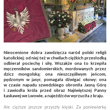
Nieocenione dobra zawdzięcza naród polski religii
katolickiej; od niej też w chwilach ciężkich przesłodką
odbierał pociechę i siłę. Wszakże ona to krzepiła
męczenników sandomierskich, mordowanych przez
dzicz mongolską; ona nieszczęśliwym jeńcom,
pędzonym w jasyr, pomagała dźwigać okowy; ona
w czasie napadu szwedzkiego obroniła Jasną Górę
i zawiodła króla przed obraz Najświętszej Panny
Łaskawej we Lwowie, a najeźdźców wyrzuciła z kraju.
Ale cięższe jeszcze przyszły klęski. Za poniewierkę