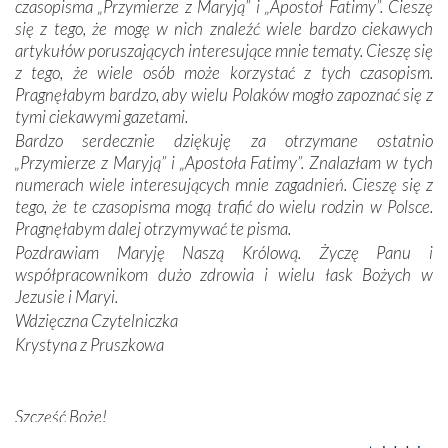
czasopisma „Przymierze z Maryją” i „Apostoł Fatimy”. Cieszę
Dzieje Portugalii to również historia wierności Bogu i
się z tego, że mogę w nich znaleźć wiele bardzo ciekawych
odstępstw, także w życiu władców. Trudne momenty w
artykułów poruszających interesujące mnie tematy. Cieszę się
wymiarze tak osobistym, jak i zbiorowym, przypominają o
z tego, że wiele osób może korzystać z tych czasopism.
konieczności ciągłego zabiegania o własną duszę i o łaskę
Pragnęłabym bardzo, aby wielu Polaków mogło zapoznać się z
Opatrzności. Wierność przynosi pomyślność –
tymi ciekawymi gazetami.
przynajmniej w życiu duchowym. Odstępstwo owocuje
Bardzo serdecznie dziękuję za otrzymane ostatnio
nieszczęściem i śmiercią. Te uniwersalne prawdy
„Przymierze z Maryją” i „Apostoła Fatimy”. Znalazłam w tych
przychodziły na myśl, gdy słuchaliśmy opowieści
numerach wiele interesujących mnie zagadnień. Cieszę się z
przewodników o portugalskich monarchach i wodzach,
tego, że te czasopisma mogą trafić do wielu rodzin w Polsce.
zwycięskich bitwach i nieszczęśliwych losach grzesznych
Pragnęłabym dalej otrzymywać te pisma.
kochanków.
Pozdrawiam Maryję Naszą Królową. Życzę Panu i
współpracownikom dużo zdrowia i wielu łask Bożych w
Byli tym razem pośród Apostołów Fatimy reprezentanci
Jezusie i Maryi.
każdego spośród żyjących pokoleń. Najmłodszy uczestnik
Wdzięczna Czytelniczka
liczył sobie 13 lat, zaś senior, pan Zdzisław – już 94.
–
Krystyna z Pruszkowa
Całe życie marzyłem, by tu przyjechać
– przyznał w
rozmowie.
Nasza pielgrzymka nie byłaby tak bogata w duchową treść
Szczęść Boże!
bez obecności duszpasterza – księdza Krzysztofa.
Bardzo dziękuję za przysyłanie mi „Przymierza z Maryją”. Jest