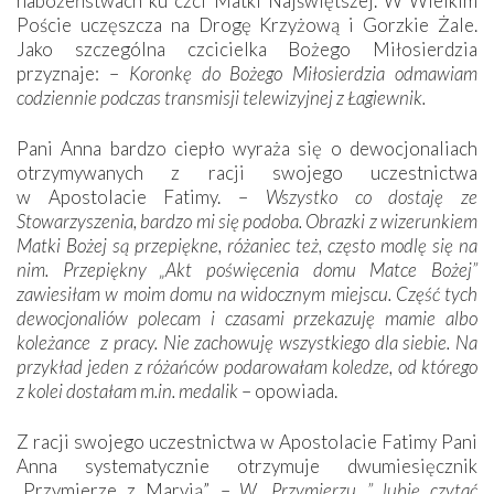
nabożeństwach ku czci Matki Najświętszej. W Wielkim
Poście uczęszcza na Drogę Krzyżową i Gorzkie Żale.
Jako szczególna czcicielka Bożego Miłosierdzia
przyznaje: –
Koronkę do Bożego Miłosierdzia odmawiam
codziennie podczas transmisji telewizyjnej z Łagiewnik.
Pani Anna bardzo ciepło wyraża się o dewocjonaliach
otrzymywanych z racji swojego uczestnictwa
w Apostolacie Fatimy. –
Wszystko co dostaję ze
Stowarzyszenia, bardzo mi się podoba.
Obrazki z wizerunkiem
Matki Bożej są przepiękne, różaniec też, często modlę się na
nim.
Przepiękny „Akt poświęcenia domu Matce Bożej”
zawiesiłam w moim domu na widocznym miejscu. Część tych
dewocjonaliów polecam i czasami przekazuję mamie albo
koleżance z pracy. Nie zachowuję wszystkiego dla siebie. Na
przykład jeden z różańców podarowałam koledze, od którego
z kolei dostałam m.in. medalik
– opowiada.
Z racji swojego uczestnictwa w Apostolacie Fatimy Pani
Anna systematycznie otrzymuje dwumiesięcznik
„Przymierze z Maryją”. –
W „Przymierzu…” lubię czytać