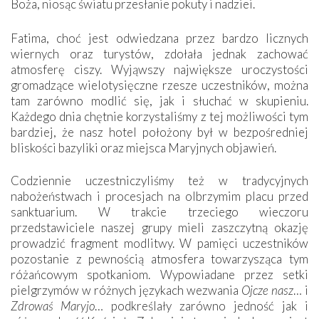
Boża, niosąc światu przesłanie pokuty i nadziei.
Fatima, choć jest odwiedzana przez bardzo licznych
wiernych oraz turystów, zdołała jednak zachować
atmosferę ciszy. Wyjąwszy największe uroczystości
gromadzące wielotysięczne rzesze uczestników, można
tam zarówno modlić się, jak i słuchać w skupieniu.
Każdego dnia chętnie korzystaliśmy z tej możliwości tym
bardziej, że nasz hotel położony był w bezpośredniej
bliskości bazyliki oraz miejsca Maryjnych objawień.
Codziennie uczestniczyliśmy też w tradycyjnych
nabożeństwach i procesjach na olbrzymim placu przed
sanktuarium. W trakcie trzeciego wieczoru
przedstawiciele naszej grupy mieli zaszczytną okazję
prowadzić fragment modlitwy. W pamięci uczestników
pozostanie z pewnością atmosfera towarzysząca tym
różańcowym spotkaniom. Wypowiadane przez setki
pielgrzymów w różnych językach wezwania
Ojcze nasz
… i
Zdrowaś Maryjo
… podkreślały zarówno jedność jak i