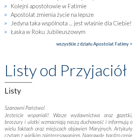
Kolejni apostołowie w Fatimie
się ogromna walka o kształt katolicyzmu i o serca
wierzących. Do czego to zmaganie może prowadzić,
Apostolat zmienia życie na lepsze
widzieliśmy w urokliwym, niewielkim mieście Obidos,
Jedyna taka wspólnota ... jest właśnie dla Ciebie!
gdzie w miejscu dawnego kościoła działa dzisiaj…
Łaska w Roku Jubileuszowym
księgarnia.
wszystkie z działu Apostolat Fatimy >
Nasze pielgrzymkowe wyprawy, których celem były
wspaniałe klasztory w miasteczku Alcobaça czy w Batalhi,
przeniosły nas do czasów, gdy świątynie bez wątpienia
Listy od Przyjaciół
wznoszono na chwałę Bożą, na przykład – w podzięce za
Opatrznościową pomoc w wygranej bitwie o
niepodległość kraju. Zachwyt budziła potężna, a zarazem
misterna architektura tych monumentalnych dzieł,
Listy
wspaniałe zdobienia, dbałość ich twórców o detale,
połączenie talentów z wytrwałością i pracowitością
Szanowni Państwo!
budowniczych.
Jesteście wspaniali! Wasze wydawnictwa oraz gazetki,
broszury i ulotki wzmacniają naszą duchowość i informują o
Podążyliśmy też śladami fatimskich wizjonerów – Łucji
wielu faktach oraz miejscach objawień Maryjnych. Artykuły
dos Santos oraz świętych Hiacynty i Franciszka Marto.
czytam z wielkim zainteresowaniem. Naprawdę bardzo cenię
Modliliśmy się przy ich grobach. Odprawiliśmy Drogę