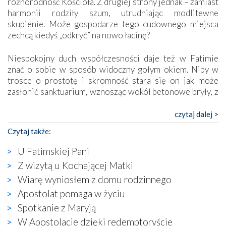
różnorodność Kościoła. Z drugiej strony jednak – zamiast
harmonii rodziły szum, utrudniając modlitewne
skupienie. Może gospodarze tego cudownego miejsca
zechcą kiedyś „odkryć” na nowo łacinę?
Niespokojny duch współczesności daje też w Fatimie
znać o sobie w sposób widoczny gołym okiem. Niby w
trosce o prostotę i skromność stara się on jak może
zasłonić sanktuarium, wznosząc wokół betonowe bryły, z
których niektóre nawet zostały poświęcone jako miejsca
katolickiego kultu. Tylko co wspólnego z żywą,
czytaj dalej >
autentyczną wiarą mogą mieć płaskie, szare bunkry albo
Czytaj także:
kaplice, w których Tabernakulum przypomina bardziej
skrzynkę na narzędzia? Albo co powiedzieć o ustawionym
U Fatimskiej Pani
tuż przy nowej bazylice wielkim krzyżu, na którym
Z wizytą u Kochającej Matki
zamiast Chrystusa umieszczono dziwaczną postać jakby
Wiarę wyniosłem z domu rodzinnego
wyjętą ze starożytnych hieroglifów? W kulturowym
kontekście naszych czasów to raczej karykatura niż godny
Apostolat pomaga w życiu
wizerunek Zbawiciela…
Spotkanie z Maryją
Zatem nawet w bezpośrednim otoczeniu sanktuarium
W Apostolacie dzięki redemptoryście
naocznie przekonaliśmy się, że wewnątrz Kościoła toczy