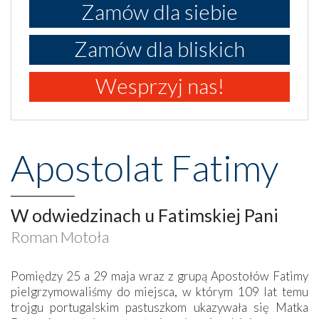
Zamów dla siebie
Zamów dla bliskich
Wesprzyj nas!
Apostolat Fatimy
W odwiedzinach u Fatimskiej Pani
Roman Motoła
Pomiędzy 25 a 29 maja wraz z grupą Apostołów Fatimy
pielgrzymowaliśmy do miejsca, w którym 109 lat temu
trojgu portugalskim pastuszkom ukazywała się Matka