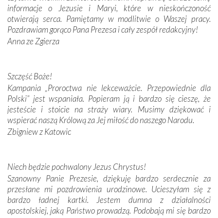
informacje o Jezusie i Maryi, które w nieskończoność
Krzyżową w ich rodzinnych stronach, odwiedziliśmy
otwierają serca. Pamiętamy w modlitwie o Waszej pracy.
domy, w których żyli.
Pozdrawiam gorąco Pana Prezesa i cały zespół redakcyjny!
Anna ze Zgierza
W miejscu objawień Matki Bożej zapaliliśmy świece
przywiezione wraz z intencjami powierzonymi nam przez
Darczyńców w ramach akcji „Twoje światło w Fatimie”.
Podczas tej kilkudniowej wyprawy na każdym kroku
Szczęść Boże!
spotykaliśmy się z serdeczną otwartością
Kampania „Proroctwa nie lekceważcie. Przepowiednie dla
Portugalczyków. Podziwialiśmy ich ludową sztukę i
Polski” jest wspaniała. Popieram ją i bardzo się cieszę, że
zwyczaje. Mimo że nasze kraje są od siebie bardzo
jesteście i stoicie na straży wiary. Musimy dziękować i
oddalone, w żaden sposób nie czuliśmy się obco.
wspierać naszą Królową za Jej miłość do naszego Narodu.
Sprawiła to oczywiście sama Matka Boża, ale też
Zbigniew z Katowic
kulturowa bliskość biorąca swój początek w naszej
wspólnej wierze. Podczas wyjazdów do historycznych
miejsc, które znalazły się na trasie naszej pielgrzymki,
Niech będzie pochwalony Jezus Chrystus!
mieliśmy okazję przekonać się, że Maryja swoją opieką
Szanowny Panie Prezesie, dziękuję bardzo serdecznie za
otacza nie tylko nasz naród, lecz wszystkie nacje, które
przesłane mi pozdrowienia urodzinowe. Ucieszyłam się z
się Jej ufnie oddają, a także każdą osobę, która zawierza
bardzo ładnej kartki. Jestem dumna z działalności
Jej siebie oraz swych bliskich.
apostolskiej, jaką Państwo prowadzą. Podobają mi się bardzo