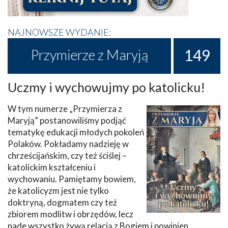
NAJNOWSZE WYDANIE:
149
Przymierze z Maryją
Uczmy i wychowujmy po katolicku!
W tym numerze „Przymierza z
Maryją” postanowiliśmy podjąć
tematykę edukacji młodych pokoleń
Polaków. Pokładamy nadzieję w
chrześcijańskim, czy też ściślej –
katolickim kształceniu i
wychowaniu. Pamiętamy bowiem,
że katolicyzm jest nie tylko
doktryną, dogmatem czy też
zbiorem modlitw i obrzędów, lecz
nade wszystko żywą relacją z Bogiem i powinien