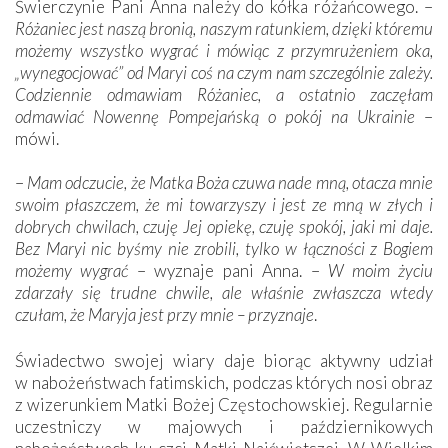
Świerczynie Pani Anna należy do kółka różańcowego. –
Różaniec jest naszą bronią, naszym ratunkiem, dzięki któremu
możemy wszystko wygrać i mówiąc z przymrużeniem oka,
„wynegocjować” od Maryi coś na czym nam szczególnie zależy.
Codziennie odmawiam Różaniec, a ostatnio zaczęłam
odmawiać Nowennę Pompejańską o pokój na Ukrainie
–
mówi.
–
Mam odczucie, że Matka Boża czuwa nade mną, otacza mnie
swoim płaszczem, że mi towarzyszy i jest ze mną w złych i
dobrych chwilach, czuję Jej opiekę, czuję spokój, jaki mi daje.
Bez Maryi nic byśmy nie zrobili, tylko w łączności z Bogiem
możemy wygrać
– wyznaje pani Anna. –
W moim życiu
zdarzały się trudne chwile, ale właśnie zwłaszcza wtedy
czułam, że Maryja jest przy mnie – przyznaje
.
Świadectwo swojej wiary daje biorąc aktywny udział
w nabożeństwach fatimskich, podczas których nosi obraz
z wizerunkiem Matki Bożej Częstochowskiej. Regularnie
uczestniczy w majowych i październikowych