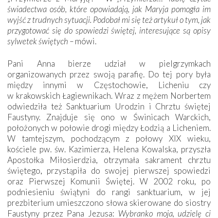
świadectwa osób, które opowiadają, jak Maryja pomogła im
wyjść z trudnych sytuacji. Podobał mi się też artykuł o tym, jak
przygotować się do spowiedzi świętej, interesujące są opisy
sylwetek świętych –
mówi.
Pani Anna bierze udział w pielgrzymkach
organizowanych przez swoją parafię. Do tej pory była
między innymi w Częstochowie, Licheniu czy
w krakowskich Łagiewnikach. Wraz z mężem Norbertem
odwiedziła też Sanktuarium Urodzin i Chrztu świętej
Faustyny. Znajduje się ono w Świnicach Warckich,
położonych w połowie drogi między Łodzią a Licheniem.
W tamtejszym, pochodzącym z połowy XIX wieku,
kościele pw. św. Kazimierza, Helena Kowalska, przyszła
Apostołka Miłosierdzia, otrzymała sakrament chrztu
świętego, przystąpiła do swojej pierwszej spowiedzi
oraz Pierwszej Komunii Świętej. W 2002 roku, po
podniesieniu świątyni do rangi sanktuarium, w jej
prezbiterium umieszczono słowa skierowane do siostry
Faustyny przez Pana Jezusa:
Wybranko moja, udzielę ci