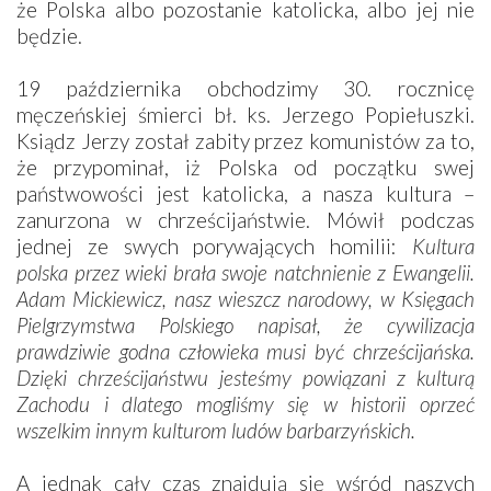
że Polska albo pozostanie katolicka, albo jej nie
będzie.
19 października obchodzimy 30. rocznicę
męczeńskiej śmierci bł. ks. Jerzego Popiełuszki.
Ksiądz Jerzy został zabity przez komunistów za to,
że przypominał, iż Polska od początku swej
państwowości jest katolicka, a nasza kultura –
zanurzona w chrześcijaństwie. Mówił podczas
jednej ze swych porywających homilii:
Kultura
polska przez wieki brała swoje natchnienie z Ewangelii.
Adam Mickiewicz, nasz wieszcz narodowy, w Księgach
Pielgrzymstwa Polskiego napisał, że cywilizacja
prawdziwie godna człowieka musi być chrześcijańska.
Dzięki chrześcijaństwu jesteśmy powiązani z kulturą
Zachodu i dlatego mogliśmy się w historii oprzeć
wszelkim innym kulturom ludów barbarzyńskich.
A jednak cały czas znajdują się wśród naszych