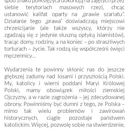
spod znaku półksiężyca dokonują na zajętych przez
siebie terytoriach masowych rzezi, chcąc
ustanowić kalifat oparty na „prawie szariatu”.
Działanie tego „prawa” doświadczają miejscowi
chrześcijanie (ale także wszyscy, którzy nie
zgadzają się z jedynie słuszną optyką islamistów),
tracąc domy, rodziny, a na koniec – po straszliwych
torturach – życie. Tak rodzą się współcześni święci
męczennicy…
Wydarzenia te powinny skłonić nas do jeszcze
głębszej zadumy nad losami i przyszłością Polski.
My, katolicy i wierni poddani Maryi Królowej
Polski, mamy obowiązek miłości ziemskiej
Ojczyzny, a w razie zagrożenia – jej zdecydowanej
obrony. Powinniśmy być dumni z tego, że Polska –
mimo tak wielu problemów i zawirowań
historycznych, ciągle pozostaje państwem
katolickim. Więcej, pozwolę sobie na stwierdzenie,