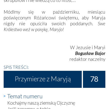
skrupułów i nie wiedzą co to litość…
Módlmy się w październiku, miesiącu
poświęconym Różańcowi świętemu, aby Maryja
nigdy nie opuściła swoich poddanych.
Swe
Królestwo weź w porękę, Maryjo!
W Jezusie i Maryi
Bogusław Bajor
redaktor naczelny
SPIS TREŚCI:
78
Przymierze z Maryją
Temat numeru
Kochajmy naszą ziemską Ojczyznę
Jeśli zapomnę o tobie…