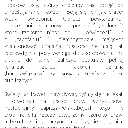
rodaków tacy, którzy chcieliby nas odciąć od
chrześcijańskich korzeni. Boją się ich jak diabeł
wody święconej. Oprócz powtarzanych
bezrozumnie sloganów o „postępie”, „wolności”,
które rzekomo niosą oni – „oświeceni”, lub
o „zacofaniu” i „ciemnogrodzie” mających
znamionować działania Kościoła, nie mają tak
naprawdę nic pozytywnego do zaoferowania. Bo
trudno do takich zaliczyć postulaty pełnej
legalizacji zbrodni aborcji, uznania
„homozwiązków” czy usuwania krzyży z miejsc
publicznych.
Święty Jan Paweł II nawoływał, byśmy się nie lękali
i otworzyli na oścież drzwi Chrystusowi.
Posłuchajmy papieża‑Polaka,bojeśli tego nie
zrobimy, siłą rzeczy otworzymy szeroko drzwi
antykulturze i barbarzyńcom, którzy nie będą mieć