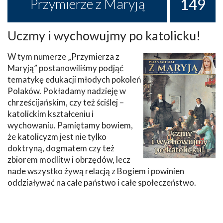
149
Przymierze z Maryją
Uczmy i wychowujmy po katolicku!
W tym numerze „Przymierza z
Maryją” postanowiliśmy podjąć
tematykę edukacji młodych pokoleń
Polaków. Pokładamy nadzieję w
chrześcijańskim, czy też ściślej –
katolickim kształceniu i
wychowaniu. Pamiętamy bowiem,
że katolicyzm jest nie tylko
doktryną, dogmatem czy też
zbiorem modlitw i obrzędów, lecz
nade wszystko żywą relacją z Bogiem i powinien
oddziaływać na całe państwo i całe społeczeństwo.