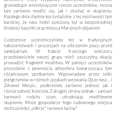
gromadzące wielotysięczne rzesze uczestników, można
tam zarówno modlić się, jak i słuchać w skupieniu.
Każdego dnia chętnie korzystaliśmy z tej możliwości tym
bardziej, że nasz hotel położony był w bezpośredniej
bliskości bazyliki oraz miejsca Maryjnych objawień.
Codziennie uczestniczyliśmy też w tradycyjnych
nabożeństwach i procesjach na olbrzymim placu przed
sanktuarium. W trakcie trzeciego wieczoru
przedstawiciele naszej grupy mieli zaszczytną okazję
prowadzić fragment modlitwy. W pamięci uczestników
pozostanie z pewnością atmosfera towarzysząca tym
różańcowym spotkaniom. Wypowiadane przez setki
pielgrzymów w różnych językach wezwania
Ojcze nasz
… i
Zdrowaś Maryjo
… podkreślały zarówno jedność jak i
różnorodność Kościoła. Z drugiej strony jednak – zamiast
harmonii rodziły szum, utrudniając modlitewne
skupienie. Może gospodarze tego cudownego miejsca
zechcą kiedyś „odkryć” na nowo łacinę?