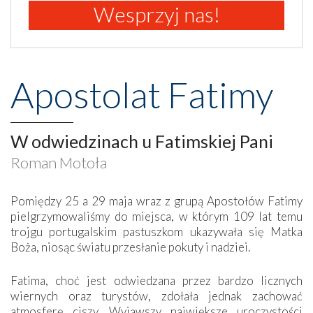
Wesprzyj nas!
Apostolat Fatimy
W odwiedzinach u Fatimskiej Pani
Roman Motoła
Pomiędzy 25 a 29 maja wraz z grupą Apostołów Fatimy
pielgrzymowaliśmy do miejsca, w którym 109 lat temu
trojgu portugalskim pastuszkom ukazywała się Matka
Boża, niosąc światu przesłanie pokuty i nadziei.
Fatima, choć jest odwiedzana przez bardzo licznych
wiernych oraz turystów, zdołała jednak zachować
atmosferę ciszy. Wyjąwszy największe uroczystości