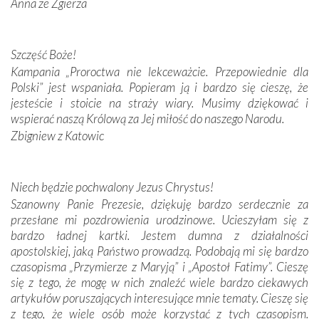
Anna ze Zgierza
przywiezione wraz z intencjami powierzonymi nam przez
Darczyńców w ramach akcji „Twoje światło w Fatimie”.
Podczas tej kilkudniowej wyprawy na każdym kroku
spotykaliśmy się z serdeczną otwartością
Szczęść Boże!
Portugalczyków. Podziwialiśmy ich ludową sztukę i
Kampania „Proroctwa nie lekceważcie. Przepowiednie dla
zwyczaje. Mimo że nasze kraje są od siebie bardzo
Polski” jest wspaniała. Popieram ją i bardzo się cieszę, że
oddalone, w żaden sposób nie czuliśmy się obco.
jesteście i stoicie na straży wiary. Musimy dziękować i
Sprawiła to oczywiście sama Matka Boża, ale też
wspierać naszą Królową za Jej miłość do naszego Narodu.
kulturowa bliskość biorąca swój początek w naszej
Zbigniew z Katowic
wspólnej wierze. Podczas wyjazdów do historycznych
miejsc, które znalazły się na trasie naszej pielgrzymki,
mieliśmy okazję przekonać się, że Maryja swoją opieką
Niech będzie pochwalony Jezus Chrystus!
otacza nie tylko nasz naród, lecz wszystkie nacje, które
Szanowny Panie Prezesie, dziękuję bardzo serdecznie za
się Jej ufnie oddają, a także każdą osobę, która zawierza
przesłane mi pozdrowienia urodzinowe. Ucieszyłam się z
Jej siebie oraz swych bliskich.
bardzo ładnej kartki. Jestem dumna z działalności
apostolskiej, jaką Państwo prowadzą. Podobają mi się bardzo
Dzieje Portugalii to również historia wierności Bogu i
czasopisma „Przymierze z Maryją” i „Apostoł Fatimy”. Cieszę
odstępstw, także w życiu władców. Trudne momenty w
się z tego, że mogę w nich znaleźć wiele bardzo ciekawych
wymiarze tak osobistym, jak i zbiorowym, przypominają o
artykułów poruszających interesujące mnie tematy. Cieszę się
konieczności ciągłego zabiegania o własną duszę i o łaskę
z tego, że wiele osób może korzystać z tych czasopism.