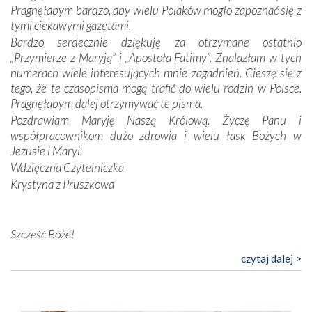
Opatrzności. Wierność przynosi pomyślność –
Pragnęłabym bardzo, aby wielu Polaków mogło zapoznać się z
przynajmniej w życiu duchowym. Odstępstwo owocuje
tymi ciekawymi gazetami.
nieszczęściem i śmiercią. Te uniwersalne prawdy
Bardzo serdecznie dziękuję za otrzymane ostatnio
przychodziły na myśl, gdy słuchaliśmy opowieści
„Przymierze z Maryją” i „Apostoła Fatimy”. Znalazłam w tych
przewodników o portugalskich monarchach i wodzach,
numerach wiele interesujących mnie zagadnień. Cieszę się z
zwycięskich bitwach i nieszczęśliwych losach grzesznych
tego, że te czasopisma mogą trafić do wielu rodzin w Polsce.
kochanków.
Pragnęłabym dalej otrzymywać te pisma.
Pozdrawiam Maryję Naszą Królową. Życzę Panu i
Byli tym razem pośród Apostołów Fatimy reprezentanci
współpracownikom dużo zdrowia i wielu łask Bożych w
każdego spośród żyjących pokoleń. Najmłodszy uczestnik
Jezusie i Maryi.
liczył sobie 13 lat, zaś senior, pan Zdzisław – już 94.
–
Wdzięczna Czytelniczka
Całe życie marzyłem, by tu przyjechać
– przyznał w
Krystyna z Pruszkowa
rozmowie.
Nasza pielgrzymka nie byłaby tak bogata w duchową treść
Szczęść Boże!
bez obecności duszpasterza – księdza Krzysztofa.
Oprócz zapewnienia nam możliwości codziennego
Bardzo dziękuję za przysyłanie mi „Przymierza z Maryją”. Jest
czytaj dalej >
wysłuchania Mszy Świętej, dawał on wyrazy swej
to pismo, które bardzo sobie cenię i szanuję. Redagujecie
niezwykłej czci dla Matki Bożej śpiewem
Godzinek
i
ciekawe artykuły. Zawsze czekam na nowe numery i pragnę
pięknych pieśni.
poinformować, że zawsze będę Was wspierać. Niech Pan Bóg