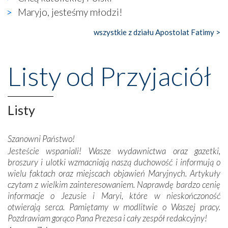
księgarnia.
Maryjo, jesteśmy młodzi!
Nasze pielgrzymkowe wyprawy, których celem były
wszystkie z działu Apostolat Fatimy >
wspaniałe klasztory w miasteczku Alcobaça czy w Batalhi,
przeniosły nas do czasów, gdy świątynie bez wątpienia
wznoszono na chwałę Bożą, na przykład – w podzięce za
Listy od Przyjaciół
Opatrznościową pomoc w wygranej bitwie o
niepodległość kraju. Zachwyt budziła potężna, a zarazem
misterna architektura tych monumentalnych dzieł,
wspaniałe zdobienia, dbałość ich twórców o detale,
Listy
połączenie talentów z wytrwałością i pracowitością
budowniczych.
Szanowni Państwo!
Jesteście wspaniali! Wasze wydawnictwa oraz gazetki,
Podążyliśmy też śladami fatimskich wizjonerów – Łucji
broszury i ulotki wzmacniają naszą duchowość i informują o
dos Santos oraz świętych Hiacynty i Franciszka Marto.
wielu faktach oraz miejscach objawień Maryjnych. Artykuły
Modliliśmy się przy ich grobach. Odprawiliśmy Drogę
czytam z wielkim zainteresowaniem. Naprawdę bardzo cenię
Krzyżową w ich rodzinnych stronach, odwiedziliśmy
informacje o Jezusie i Maryi, które w nieskończoność
domy, w których żyli.
otwierają serca. Pamiętamy w modlitwie o Waszej pracy.
Pozdrawiam gorąco Pana Prezesa i cały zespół redakcyjny!
W miejscu objawień Matki Bożej zapaliliśmy świece