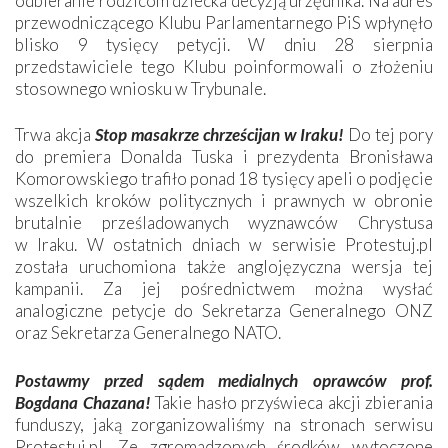
odbieranie rodzicom dziecka decyzją urzędnika. Na adres
przewodniczącego Klubu Parlamentarnego PiS wpłynęło
blisko 9 tysięcy petycji. W dniu 28 sierpnia
przedstawiciele tego Klubu poinformowali o złożeniu
stosownego wniosku w Trybunale.
Trwa akcja
Stop masakrze chrześcijan w Iraku!
Do tej pory
do premiera Donalda Tuska i prezydenta Bronisława
Komorowskiego trafiło ponad 18 tysięcy apeli o podjęcie
wszelkich kroków politycznych i prawnych w obronie
brutalnie prześladowanych wyznawców Chrystusa
w Iraku. W ostatnich dniach w serwisie Protestuj.pl
została uruchomiona także anglojęzyczna wersja tej
kampanii. Za jej pośrednictwem można wysłać
analogiczne petycje do Sekretarza Generalnego ONZ
oraz Sekretarza Generalnego NATO.
Postawmy przed sądem medialnych oprawców prof.
Bogdana Chazana!
Takie hasło przyświeca akcji zbierania
funduszy, jaką zorganizowaliśmy na stronach serwisu
Protestuj.pl. Ze zgromadzonych środków wytoczone