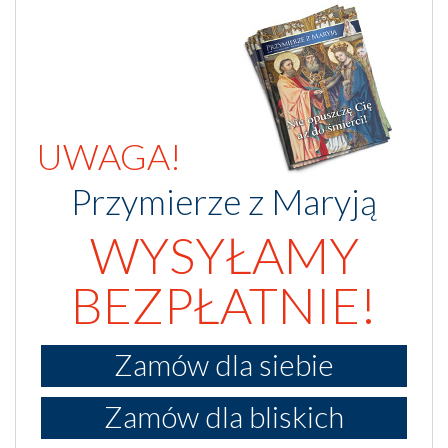
UWAGA!
Przymierze z Maryją
WYSYŁAMY
BEZPŁATNIE!
Zamów dla siebie
Zamów dla bliskich