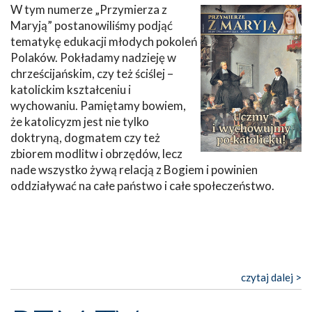
W tym numerze „Przymierza z
Maryją” postanowiliśmy podjąć
tematykę edukacji młodych pokoleń
Polaków. Pokładamy nadzieję w
chrześcijańskim, czy też ściślej –
katolickim kształceniu i
wychowaniu. Pamiętamy bowiem,
że katolicyzm jest nie tylko
doktryną, dogmatem czy też
zbiorem modlitw i obrzędów, lecz
nade wszystko żywą relacją z Bogiem i powinien
oddziaływać na całe państwo i całe społeczeństwo.
czytaj dalej >