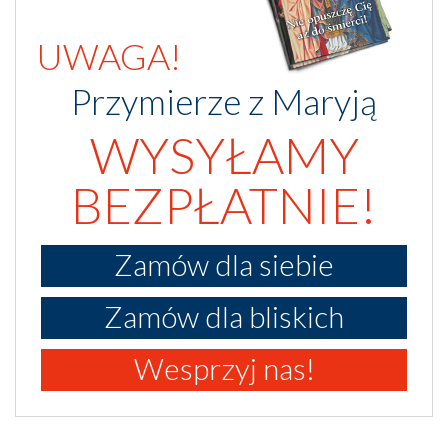
UWAGA!
Przymierze z Maryją
WYSYŁAMY
BEZPŁATNIE!
Zamów dla siebie
Zamów dla bliskich
Wesprzyj nas!