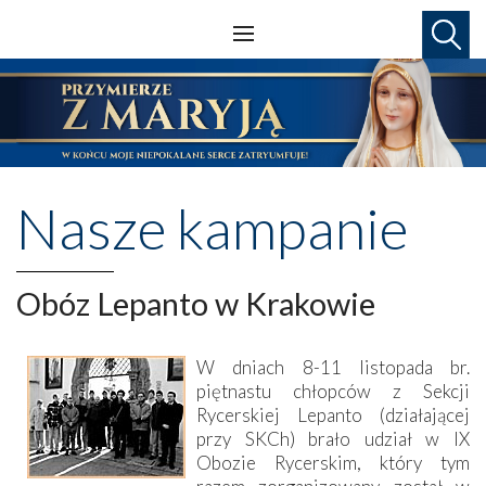
Nasze kampanie
Obóz Lepanto w Krakowie
W dniach 8-11 listopada br.
piętnastu chłopców z Sekcji
Rycerskiej Lepanto (działającej
przy SKCh) brało udział w IX
Obozie Rycerskim, który tym