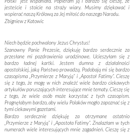
Polski” jest wspaniała. Popieram ją i bardzo się cieszę, że
zwyczaje. Mimo że nasze kraje są od siebie bardzo
jesteście i stoicie na straży wiary. Musimy dziękować i
oddalone, w żaden sposób nie czuliśmy się obco.
wspierać naszą Królową za Jej miłość do naszego Narodu.
Sprawiła to oczywiście sama Matka Boża, ale też
Zbigniew z Katowic
kulturowa bliskość biorąca swój początek w naszej
wspólnej wierze. Podczas wyjazdów do historycznych
miejsc, które znalazły się na trasie naszej pielgrzymki,
Niech będzie pochwalony Jezus Chrystus!
mieliśmy okazję przekonać się, że Maryja swoją opieką
Szanowny Panie Prezesie, dziękuję bardzo serdecznie za
otacza nie tylko nasz naród, lecz wszystkie nacje, które
przesłane mi pozdrowienia urodzinowe. Ucieszyłam się z
się Jej ufnie oddają, a także każdą osobę, która zawierza
bardzo ładnej kartki. Jestem dumna z działalności
Jej siebie oraz swych bliskich.
apostolskiej, jaką Państwo prowadzą. Podobają mi się bardzo
czasopisma „Przymierze z Maryją” i „Apostoł Fatimy”. Cieszę
Dzieje Portugalii to również historia wierności Bogu i
się z tego, że mogę w nich znaleźć wiele bardzo ciekawych
odstępstw, także w życiu władców. Trudne momenty w
artykułów poruszających interesujące mnie tematy. Cieszę się
wymiarze tak osobistym, jak i zbiorowym, przypominają o
z tego, że wiele osób może korzystać z tych czasopism.
konieczności ciągłego zabiegania o własną duszę i o łaskę
Pragnęłabym bardzo, aby wielu Polaków mogło zapoznać się z
Opatrzności. Wierność przynosi pomyślność –
tymi ciekawymi gazetami.
przynajmniej w życiu duchowym. Odstępstwo owocuje
Bardzo serdecznie dziękuję za otrzymane ostatnio
nieszczęściem i śmiercią. Te uniwersalne prawdy
„Przymierze z Maryją” i „Apostoła Fatimy”. Znalazłam w tych
przychodziły na myśl, gdy słuchaliśmy opowieści
numerach wiele interesujących mnie zagadnień. Cieszę się z
przewodników o portugalskich monarchach i wodzach,