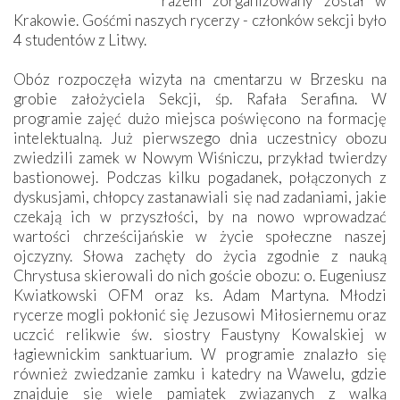
razem zorganizowany został w
Krakowie. Gośćmi naszych rycerzy - członków sekcji było
4 studentów z Litwy.
Obóz rozpoczęła wizyta na cmentarzu w Brzesku na
grobie założyciela Sekcji, śp. Rafała Serafina. W
programie zajęć dużo miejsca poświęcono na formację
intelektualną. Już pierwszego dnia uczestnicy obozu
zwiedzili zamek w Nowym Wiśniczu, przykład twierdzy
bastionowej. Podczas kilku pogadanek, połączonych z
dyskusjami, chłopcy zastanawiali się nad zadaniami, jakie
czekają ich w przyszłości, by na nowo wprowadzać
wartości chrześcijańskie w życie społeczne naszej
ojczyzny. Słowa zachęty do życia zgodnie z nauką
Chrystusa skierowali do nich goście obozu: o. Eugeniusz
Kwiatkowski OFM oraz ks. Adam Martyna. Młodzi
rycerze mogli pokłonić się Jezusowi Miłosiernemu oraz
uczcić relikwie św. siostry Faustyny Kowalskiej w
łagiewnickim sanktuarium. W programie znalazło się
również zwiedzanie zamku i katedry na Wawelu, gdzie
znajduje się wiele pamiątek związanych z walką