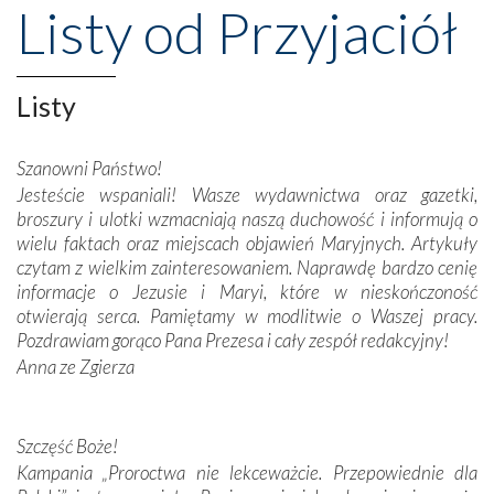
Listy od Przyjaciół
wznoszono na chwałę Bożą, na przykład – w podzięce za
Opatrznościową pomoc w wygranej bitwie o
niepodległość kraju. Zachwyt budziła potężna, a zarazem
misterna architektura tych monumentalnych dzieł,
Listy
wspaniałe zdobienia, dbałość ich twórców o detale,
połączenie talentów z wytrwałością i pracowitością
Szanowni Państwo!
budowniczych.
Jesteście wspaniali! Wasze wydawnictwa oraz gazetki,
broszury i ulotki wzmacniają naszą duchowość i informują o
Podążyliśmy też śladami fatimskich wizjonerów – Łucji
wielu faktach oraz miejscach objawień Maryjnych. Artykuły
dos Santos oraz świętych Hiacynty i Franciszka Marto.
czytam z wielkim zainteresowaniem. Naprawdę bardzo cenię
Modliliśmy się przy ich grobach. Odprawiliśmy Drogę
informacje o Jezusie i Maryi, które w nieskończoność
Krzyżową w ich rodzinnych stronach, odwiedziliśmy
otwierają serca. Pamiętamy w modlitwie o Waszej pracy.
domy, w których żyli.
Pozdrawiam gorąco Pana Prezesa i cały zespół redakcyjny!
Anna ze Zgierza
W miejscu objawień Matki Bożej zapaliliśmy świece
przywiezione wraz z intencjami powierzonymi nam przez
Darczyńców w ramach akcji „Twoje światło w Fatimie”.
Podczas tej kilkudniowej wyprawy na każdym kroku
Szczęść Boże!
spotykaliśmy się z serdeczną otwartością
Kampania „Proroctwa nie lekceważcie. Przepowiednie dla
Portugalczyków. Podziwialiśmy ich ludową sztukę i