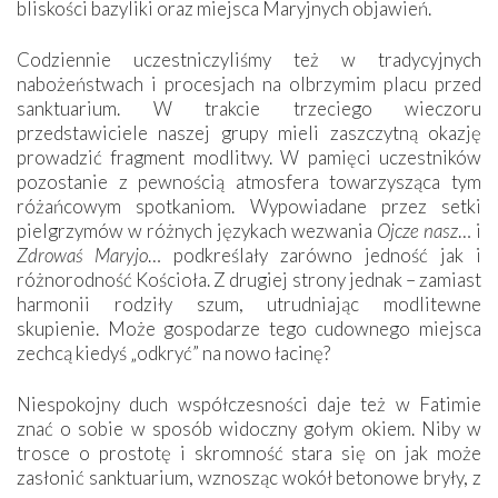
bliskości bazyliki oraz miejsca Maryjnych objawień.
Codziennie uczestniczyliśmy też w tradycyjnych
nabożeństwach i procesjach na olbrzymim placu przed
sanktuarium. W trakcie trzeciego wieczoru
przedstawiciele naszej grupy mieli zaszczytną okazję
prowadzić fragment modlitwy. W pamięci uczestników
pozostanie z pewnością atmosfera towarzysząca tym
różańcowym spotkaniom. Wypowiadane przez setki
pielgrzymów w różnych językach wezwania
Ojcze nasz
… i
Zdrowaś Maryjo
… podkreślały zarówno jedność jak i
różnorodność Kościoła. Z drugiej strony jednak – zamiast
harmonii rodziły szum, utrudniając modlitewne
skupienie. Może gospodarze tego cudownego miejsca
zechcą kiedyś „odkryć” na nowo łacinę?
Niespokojny duch współczesności daje też w Fatimie
znać o sobie w sposób widoczny gołym okiem. Niby w
trosce o prostotę i skromność stara się on jak może
zasłonić sanktuarium, wznosząc wokół betonowe bryły, z