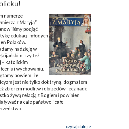
olicku!
m numerze
ymierza z Maryją”
anowiliśmy podjąć
tykę edukacji młodych
leń Polaków.
adamy nadzieję w
ścijańskim, czy też
ej – katolickim
łceniu i wychowaniu.
ętamy bowiem, że
icyzm jest nie tylko doktryną, dogmatem
eż zbiorem modlitw i obrzędów, lecz nade
tko żywą relacją z Bogiem i powinien
aływać na całe państwo i całe
eczeństwo.
czytaj dalej >