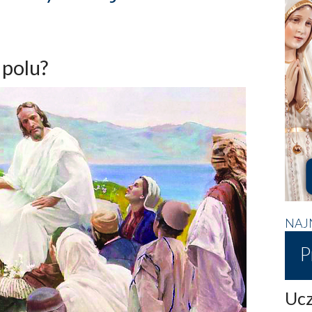
 polu?
NAJ
P
Ucz