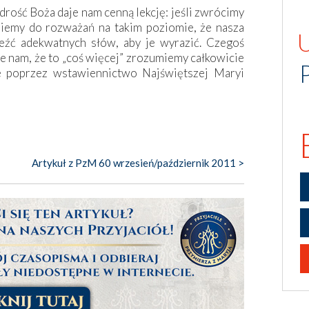
ądrość Boża daje nam cenną lekcję: jeśli zwrócimy
iemy do rozważań na takim poziomie, że nasza
leźć adekwatnych słów, aby je wyrazić. Czegoś
e nam, że to „coś więcej” zrozumiemy całkowicie
ie poprzez wstawiennictwo Najświętszej Maryi
Artykuł z PzM 60 wrzesień/październik 2011 >