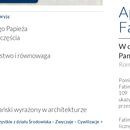
A
aryją:
F
go Papieża
zczęścia
W o
Pan
ństwo i równowaga
Rom
Pomi
Fati
109 
ukaz
przes
gański wyrażony w architekturze
Fati
ystkie z działu Środowiska – Zwyczaje – Cywilizacje >
liczn