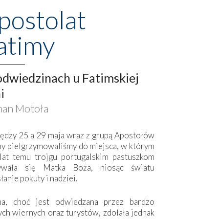
postolat
atimy
dwiedzinach u Fatimskiej
i
an Motoła
ędzy 25 a 29 maja wraz z grupą Apostołów
my pielgrzymowaliśmy do miejsca, w którym
lat temu trojgu portugalskim pastuszkom
ywała się Matka Boża, niosąc światu
łanie pokuty i nadziei.
ma, choć jest odwiedzana przez bardzo
ych wiernych oraz turystów, zdołała jednak