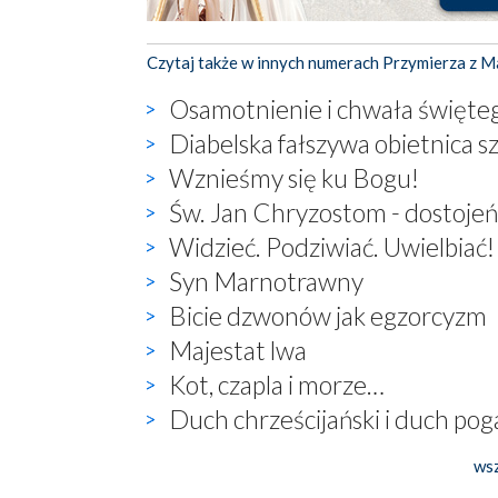
Czytaj także w innych numerach Przymierza z M
Osamotnienie i chwała święte
Diabelska fałszywa obietnica s
Wznieśmy się ku Bogu!
Św. Jan Chryzostom - dostoje
Widzieć. Podziwiać. Uwielbiać!
Syn Marnotrawny
Bicie dzwonów jak egzorcyzm
Majestat lwa
Kot, czapla i morze…
Duch chrześcijański i duch po
wsz