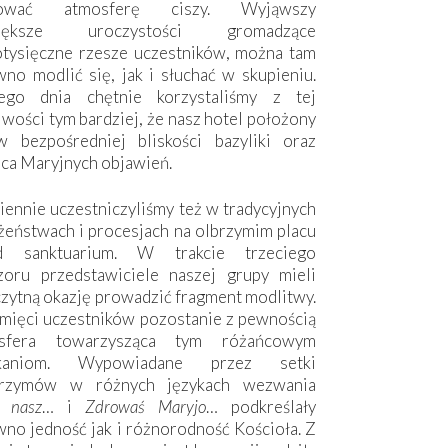
hować atmosferę ciszy. Wyjąwszy
większe uroczystości gromadzące
otysięczne rzesze uczestników, można tam
no modlić się, jak i słuchać w skupieniu.
ego dnia chętnie korzystaliśmy z tej
wości tym bardziej, że nasz hotel położony
w bezpośredniej bliskości bazyliki oraz
sca Maryjnych objawień.
ennie uczestniczyliśmy też w tradycyjnych
żeństwach i procesjach na olbrzymim placu
d sanktuarium. W trakcie trzeciego
zoru przedstawiciele naszej grupy mieli
zytną okazję prowadzić fragment modlitwy.
mięci uczestników pozostanie z pewnością
sfera towarzysząca tym różańcowym
tkaniom. Wypowiadane przez setki
grzymów w różnych językach wezwania
e nasz
… i
Zdrowaś Maryjo
… podkreślały
no jedność jak i różnorodność Kościoła. Z