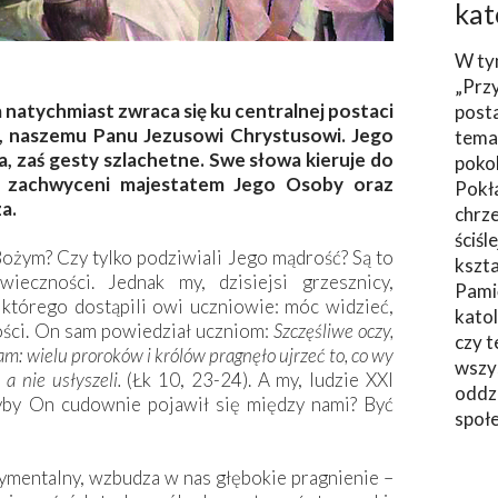
kat
W ty
„Prz
natychmiast zwraca się ku centralnej postaci
post
i, naszemu Panu Jezusowi Chrystusowi. Jego
tema
, zaś gesty szlachetne. Swe słowa kieruje do
poko
ą, zachwyceni majestatem Jego Osoby oraz
Pokł
a.
chrze
ściśl
ożym? Czy tylko podziwiali Jego mądrość? Są to
kszta
eczności. Jednak my, dzisiejsi grzesznicy,
Pami
którego dostąpili owi uczniowie: móc widzieć,
katol
ości. On sam powiedział uczniom:
Szczęśliwe oczy,
czy t
m: wielu proroków i królów pragnęło ujrzeć to, co wy
wszys
, a nie usłyszeli.
(Łk 10, 23-24). A my, ludzie XXI
oddzi
yby On cudownie pojawił się między nami? Być
społ
ymentalny, wzbudza w nas głębokie pragnienie –