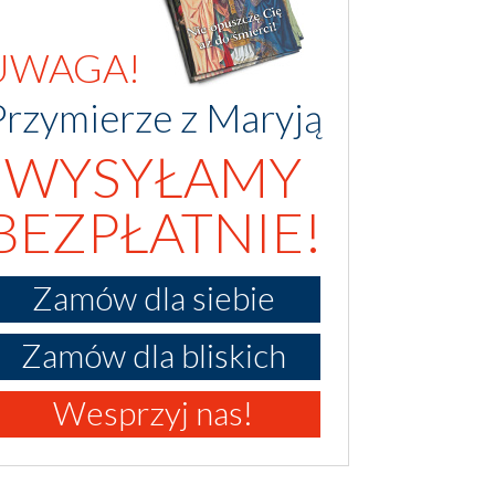
UWAGA!
Przymierze z Maryją
WYSYŁAMY
BEZPŁATNIE!
Zamów dla siebie
Zamów dla bliskich
Wesprzyj nas!