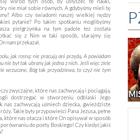
 się wśród tych osób, by usłyszeć te nauki,
y nie miał sobie równych. A gdybyśmy mieli tę
P
śmy? Albo czy świadomi naszej wielkiej nędzy
kieś pytanie? Po takim spotkaniu moglibyśmy
asza pielgrzymka na tym padole łez została
otkać się z Nim w taki sposób, starajmy się
On nam przekazał.
 polu, jak rosną: nie pracują ani przędą. A powiadam
e był tak ubrany jak jedna z nich. Jeśli więc ziele
dzie wrzucone, Bóg tak przyodziewa, to czyż nie tym
y zwyczajne, które nas zachwycają i pociągają.
gli dostrzegać w stworzeniu odblaski Jego
ak nas zachwycają uśmiech dziecka, gwieździste
o róży. Takie były przypowieści Pana Jezusa, pełne
a, które nas otacza i które On opisywał w sposób
w porównaniu do poety Boskiego! Czy kiedyś jakiś
a?