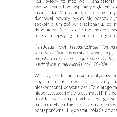
jeśli byłoby to możliwe – znalezienia
wypowiadane Jego wspaniałym głosem, któr
łaskę zadać Mu pytanie, o co zapytaliby
duchowej odważylibyśmy się postawić ja
spokojnie umrzeć w przekonaniu, że n
dopełniona. Ale jako że nie możemy sp
przynajmniej wyciągnąć wnioski z tego, co 
Pan Jezus mówił:
Przypatrzcie się liliom na
wam: nawet Salomon w całym swoim przepychu ni
na polu, które dziś jest, a jutro do pieca bę
bardziej was, małej wiary?
(Mt 6, 28-30)
W naszym codziennym życiu spotykamy rzecz
Bóg tak to ustanowił po to, byśmy mo
nieskończonej doskonałości. To dlatego t
niebo, czystość i piękno pachnącej lilii alb
przykładów zaczerpniętych z prostego życi
bardzo poetycki. Biedni są poeci ziemscy 
poeta porównał lilię do szat króla Salomon