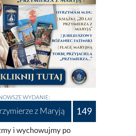
NOWSZE WYDANIE:
149
rzymierze z Maryją
my i wychowujmy po