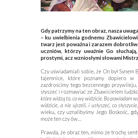
Gdy patrzymy na ten obraz, nasza uwaga 
– ku uwielbienia godnemu Zbawicielow
twarz jest poważna i zarazem dobrotliwa
uczniów, którzy uważnie Go słuchaj
prostymi, acz wzniosłymi słowami Mistrz
Czy uświadamiali sobie, że On był Synem B
tajemnice, które poznamy dopiero w wi
zazdrościmy tego bezcennego przywileju, 
słyszeć i rozmawiać ze Zbawicielem ludzk
które widzą to, co wy widzicie. Bo powiadam wa
widzicie, a nie ujrzeli, i usłyszeć, co słyszycie
wieku, czy uznalibyśmy Jego Boskość, gd
może ten czy ów…
Prawda, że obraz ten, mimo że trochę sent