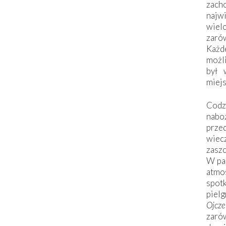
zac
naj
wiel
zarów
Każd
możli
był 
miej
Codzi
nabo
prze
wiec
zaszc
W pa
atmo
spo
piel
Ojcz
zarów