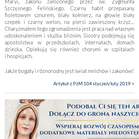
Maryi, zakonu założonego przez św. Zygmunta
Szczęsnego Felińskiego. Czarny habit przepasany
fioletowym sznurem, biały kołnierz, na głowie biały
czepek i czarny welon, na piersi zawieszony krzyż…
Charyzmatem tego zgromadzenia jest praca nad własnym
udoskonaleniem i służba bliźnim. Siostry podejmują się
apostolstwa w przedszkolach, internatach, domach
dziecka. Opiekują się również chorymi w szpitalach
i hospicjach.
Jakże bogaty i różnorodny jest świat mnichów i zakonów!
Artykuł z PzM 104 styczeń/luty 2019 >