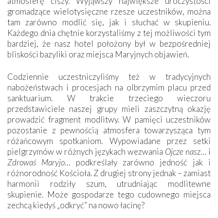
atmosferę ciszy. Wyjąwszy największe uroczystości
gromadzące wielotysięczne rzesze uczestników, można
tam zarówno modlić się, jak i słuchać w skupieniu.
Każdego dnia chętnie korzystaliśmy z tej możliwości tym
bardziej, że nasz hotel położony był w bezpośredniej
bliskości bazyliki oraz miejsca Maryjnych objawień.
Codziennie uczestniczyliśmy też w tradycyjnych
nabożeństwach i procesjach na olbrzymim placu przed
sanktuarium. W trakcie trzeciego wieczoru
przedstawiciele naszej grupy mieli zaszczytną okazję
prowadzić fragment modlitwy. W pamięci uczestników
pozostanie z pewnością atmosfera towarzysząca tym
różańcowym spotkaniom. Wypowiadane przez setki
pielgrzymów w różnych językach wezwania
Ojcze nasz
… i
Zdrowaś Maryjo
… podkreślały zarówno jedność jak i
różnorodność Kościoła. Z drugiej strony jednak – zamiast
harmonii rodziły szum, utrudniając modlitewne
skupienie. Może gospodarze tego cudownego miejsca
zechcą kiedyś „odkryć” na nowo łacinę?