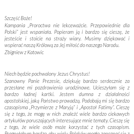
przywiezione wraz z intencjami powierzonymi nam przez
Darczyńców w ramach akcji „Twoje światło w Fatimie”.
Podczas tej kilkudniowej wyprawy na każdym kroku
Szczęść Boże!
spotykaliśmy się z serdeczną otwartością
Kampania „Proroctwa nie lekceważcie. Przepowiednie dla
Portugalczyków. Podziwialiśmy ich ludową sztukę i
Polski” jest wspaniała. Popieram ją i bardzo się cieszę, że
zwyczaje. Mimo że nasze kraje są od siebie bardzo
jesteście i stoicie na straży wiary. Musimy dziękować i
oddalone, w żaden sposób nie czuliśmy się obco.
wspierać naszą Królową za Jej miłość do naszego Narodu.
Sprawiła to oczywiście sama Matka Boża, ale też
Zbigniew z Katowic
kulturowa bliskość biorąca swój początek w naszej
wspólnej wierze. Podczas wyjazdów do historycznych
miejsc, które znalazły się na trasie naszej pielgrzymki,
Niech będzie pochwalony Jezus Chrystus!
mieliśmy okazję przekonać się, że Maryja swoją opieką
Szanowny Panie Prezesie, dziękuję bardzo serdecznie za
otacza nie tylko nasz naród, lecz wszystkie nacje, które
przesłane mi pozdrowienia urodzinowe. Ucieszyłam się z
się Jej ufnie oddają, a także każdą osobę, która zawierza
bardzo ładnej kartki. Jestem dumna z działalności
Jej siebie oraz swych bliskich.
apostolskiej, jaką Państwo prowadzą. Podobają mi się bardzo
czasopisma „Przymierze z Maryją” i „Apostoł Fatimy”. Cieszę
Dzieje Portugalii to również historia wierności Bogu i
się z tego, że mogę w nich znaleźć wiele bardzo ciekawych
odstępstw, także w życiu władców. Trudne momenty w
artykułów poruszających interesujące mnie tematy. Cieszę się
wymiarze tak osobistym, jak i zbiorowym, przypominają o
z tego, że wiele osób może korzystać z tych czasopism.
konieczności ciągłego zabiegania o własną duszę i o łaskę
Pragnęłabym bardzo, aby wielu Polaków mogło zapoznać się z