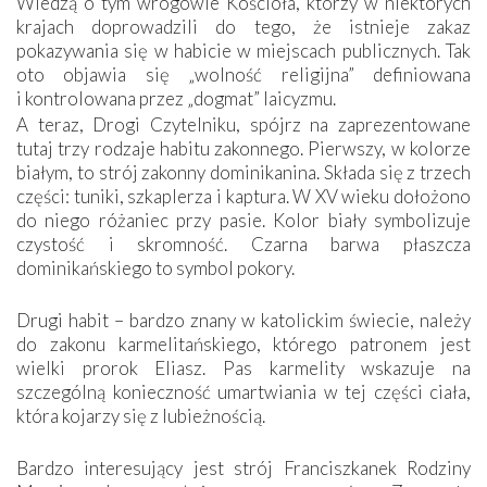
Wiedzą o tym wrogowie Kościoła, którzy w niektórych
krajach doprowadzili do tego, że istnieje zakaz
pokazywania się w habicie w miejscach publicznych. Tak
oto objawia się „wolność religijna” definiowana
i kontrolowana przez „dogmat” laicyzmu.
A teraz, Drogi Czytelniku, spójrz na zaprezentowane
tutaj trzy rodzaje habitu zakonnego. Pierwszy, w kolorze
białym, to strój zakonny dominikanina. Składa się z trzech
części: tuniki, szkaplerza i kaptura. W XV wieku dołożono
do niego różaniec przy pasie. Kolor biały symbolizuje
czystość i skromność. Czarna barwa płaszcza
dominikańskiego to symbol pokory.
Drugi habit – bardzo znany w katolickim świecie, należy
do zakonu karmelitańskiego, którego patronem jest
wielki prorok Eliasz. Pas karmelity wskazuje na
szczególną konieczność umartwiania w tej części ciała,
która kojarzy się z lubieżnością.
Bardzo interesujący jest strój Franciszkanek Rodziny