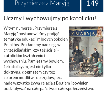
149
Przymierze z Maryją
Uczmy i wychowujmy po katolicku!
W tym numerze „Przymierza z
Maryją” postanowiliśmy podjąć
tematykę edukacji młodych pokoleń
Polaków. Pokładamy nadzieję w
chrześcijańskim, czy też ściślej –
katolickim kształceniu i
wychowaniu. Pamiętamy bowiem,
że katolicyzm jest nie tylko
doktryną, dogmatem czy też
zbiorem modlitw i obrzędów, lecz
nade wszystko żywą relacją z Bogiem i powinien
oddziaływać na całe państwo i całe społeczeństwo.