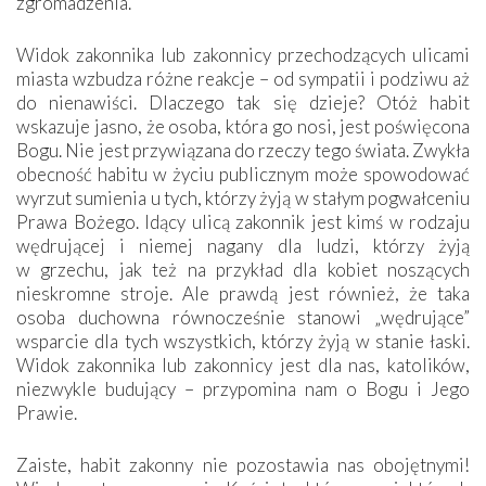
zgromadzenia.
Widok zakonnika lub zakonnicy przechodzących ulicami
miasta wzbudza różne reakcje – od sympatii i podziwu aż
do nienawiści. Dlaczego tak się dzieje? Otóż habit
wskazuje jasno, że osoba, która go nosi, jest poświęcona
Bogu. Nie jest przywiązana do rzeczy tego świata. Zwykła
obecność habitu w życiu publicznym może spowodować
wyrzut sumienia u tych, którzy żyją w stałym pogwałceniu
Prawa Bożego. Idący ulicą zakonnik jest kimś w rodzaju
wędrującej i niemej nagany dla ludzi, którzy żyją
w grzechu, jak też na przykład dla kobiet noszących
nieskromne stroje. Ale prawdą jest również, że taka
osoba duchowna równocześnie stanowi „wędrujące”
wsparcie dla tych wszystkich, którzy żyją w stanie łaski.
Widok zakonnika lub zakonnicy jest dla nas, katolików,
niezwykle budujący – przypomina nam o Bogu i Jego
Prawie.
Zaiste, habit zakonny nie pozostawia nas obojętnymi!