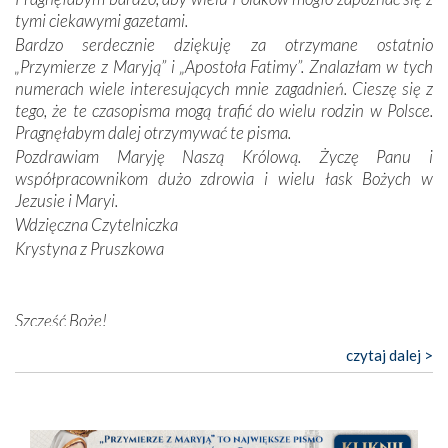
Opatrzności. Wierność przynosi pomyślność –
tymi ciekawymi gazetami.
przynajmniej w życiu duchowym. Odstępstwo owocuje
Bardzo serdecznie dziękuję za otrzymane ostatnio
nieszczęściem i śmiercią. Te uniwersalne prawdy
„Przymierze z Maryją” i „Apostoła Fatimy”. Znalazłam w tych
przychodziły na myśl, gdy słuchaliśmy opowieści
numerach wiele interesujących mnie zagadnień. Cieszę się z
przewodników o portugalskich monarchach i wodzach,
tego, że te czasopisma mogą trafić do wielu rodzin w Polsce.
zwycięskich bitwach i nieszczęśliwych losach grzesznych
Pragnęłabym dalej otrzymywać te pisma.
kochanków.
Pozdrawiam Maryję Naszą Królową. Życzę Panu i
współpracownikom dużo zdrowia i wielu łask Bożych w
Byli tym razem pośród Apostołów Fatimy reprezentanci
Jezusie i Maryi.
każdego spośród żyjących pokoleń. Najmłodszy uczestnik
Wdzięczna Czytelniczka
liczył sobie 13 lat, zaś senior, pan Zdzisław – już 94.
–
Krystyna z Pruszkowa
Całe życie marzyłem, by tu przyjechać
– przyznał w
rozmowie.
Nasza pielgrzymka nie byłaby tak bogata w duchową treść
Szczęść Boże!
bez obecności duszpasterza – księdza Krzysztofa.
Bardzo dziękuję za przysyłanie mi „Przymierza z Maryją”. Jest
czytaj dalej >
Oprócz zapewnienia nam możliwości codziennego
to pismo, które bardzo sobie cenię i szanuję. Redagujecie
wysłuchania Mszy Świętej, dawał on wyrazy swej
ciekawe artykuły. Zawsze czekam na nowe numery i pragnę
niezwykłej czci dla Matki Bożej śpiewem
Godzinek
i
poinformować, że zawsze będę Was wspierać. Niech Pan Bóg
pięknych pieśni.
nas prowadzi!