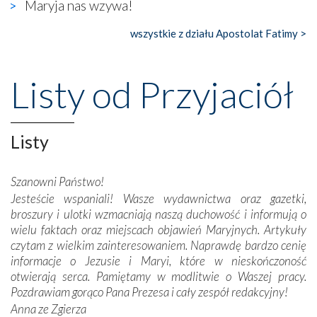
Maryja nas wzywa!
księgarnia.
wszystkie z działu Apostolat Fatimy >
Nasze pielgrzymkowe wyprawy, których celem były
wspaniałe klasztory w miasteczku Alcobaça czy w Batalhi,
przeniosły nas do czasów, gdy świątynie bez wątpienia
Listy od Przyjaciół
wznoszono na chwałę Bożą, na przykład – w podzięce za
Opatrznościową pomoc w wygranej bitwie o
niepodległość kraju. Zachwyt budziła potężna, a zarazem
misterna architektura tych monumentalnych dzieł,
Listy
wspaniałe zdobienia, dbałość ich twórców o detale,
połączenie talentów z wytrwałością i pracowitością
Szanowni Państwo!
budowniczych.
Jesteście wspaniali! Wasze wydawnictwa oraz gazetki,
broszury i ulotki wzmacniają naszą duchowość i informują o
Podążyliśmy też śladami fatimskich wizjonerów – Łucji
wielu faktach oraz miejscach objawień Maryjnych. Artykuły
dos Santos oraz świętych Hiacynty i Franciszka Marto.
czytam z wielkim zainteresowaniem. Naprawdę bardzo cenię
Modliliśmy się przy ich grobach. Odprawiliśmy Drogę
informacje o Jezusie i Maryi, które w nieskończoność
Krzyżową w ich rodzinnych stronach, odwiedziliśmy
otwierają serca. Pamiętamy w modlitwie o Waszej pracy.
domy, w których żyli.
Pozdrawiam gorąco Pana Prezesa i cały zespół redakcyjny!
Anna ze Zgierza
W miejscu objawień Matki Bożej zapaliliśmy świece