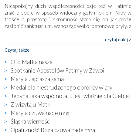
Niespokojny duch współczesności daje też w Fatimie
znać o sobie w sposób widoczny gołym okiem. Niby w
trosce o prostotę i skromność stara się on jak może
zasłonić sanktuarium, wznosząc wokół betonowe bryły, z
których niektóre nawet zostały poświęcone jako miejsca
katolickiego kultu. Tylko co wspólnego z żywą,
czytaj dalej >
autentyczną wiarą mogą mieć płaskie, szare bunkry albo
Czytaj także:
kaplice, w których Tabernakulum przypomina bardziej
skrzynkę na narzędzia? Albo co powiedzieć o ustawionym
Oto Matka nasza
tuż przy nowej bazylice wielkim krzyżu, na którym
Spotkanie Apostołów Fatimy w Zawoi
zamiast Chrystusa umieszczono dziwaczną postać jakby
Maryja zaprasza sama
wyjętą ze starożytnych hieroglifów? W kulturowym
kontekście naszych czasów to raczej karykatura niż godny
Medal dla niestrudzonego obrońcy wiary
wizerunek Zbawiciela…
Jedyna taka wspólnota ... jest właśnie dla Ciebie!
Zatem nawet w bezpośrednim otoczeniu sanktuarium
Z wizytą u Matki
naocznie przekonaliśmy się, że wewnątrz Kościoła toczy
Maryja czuwa nade mną
się ogromna walka o kształt katolicyzmu i o serca
wierzących. Do czego to zmaganie może prowadzić,
Śląska wierność
widzieliśmy w urokliwym, niewielkim mieście Obidos,
Opatrzność Boża czuwa nade mną
gdzie w miejscu dawnego kościoła działa dzisiaj…