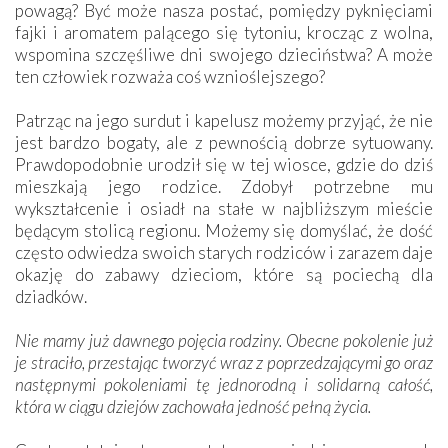
powagą? Być może nasza postać, pomiędzy pyknięciami
fajki i aromatem palącego się tytoniu, krocząc z wolna,
wspomina szczęśliwe dni swojego dzieciństwa? A może
ten człowiek rozważa coś wznioślejszego?
Patrząc na jego surdut i kapelusz możemy przyjąć, że nie
jest bardzo bogaty, ale z pewnością dobrze sytuowany.
Prawdopodobnie urodził się w tej wiosce, gdzie do dziś
mieszkają jego rodzice. Zdobył potrzebne mu
wykształcenie i osiadł na stałe w najbliższym mieście
będącym stolicą regionu. Możemy się domyślać, że dość
często odwiedza swoich starych rodziców i zarazem daje
okazję do zabawy dzieciom, które są pociechą dla
dziadków.
Nie mamy już dawnego pojęcia rodziny. Obecne pokolenie już
je straciło, przestając tworzyć wraz z poprzedzającymi go oraz
następnymi pokoleniami tę jednorodną i solidarną całość,
która w ciągu dziejów zachowała jedność pełną życia.