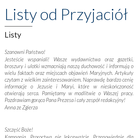
przeniosły nas do czasów, gdy świątynie bez wątpienia
Listy od Przyjaciół
wznoszono na chwałę Bożą, na przykład – w podzięce za
Opatrznościową pomoc w wygranej bitwie o
niepodległość kraju. Zachwyt budziła potężna, a zarazem
misterna architektura tych monumentalnych dzieł,
Listy
wspaniałe zdobienia, dbałość ich twórców o detale,
połączenie talentów z wytrwałością i pracowitością
Szanowni Państwo!
budowniczych.
Jesteście wspaniali! Wasze wydawnictwa oraz gazetki,
broszury i ulotki wzmacniają naszą duchowość i informują o
Podążyliśmy też śladami fatimskich wizjonerów – Łucji
wielu faktach oraz miejscach objawień Maryjnych. Artykuły
dos Santos oraz świętych Hiacynty i Franciszka Marto.
czytam z wielkim zainteresowaniem. Naprawdę bardzo cenię
Modliliśmy się przy ich grobach. Odprawiliśmy Drogę
informacje o Jezusie i Maryi, które w nieskończoność
Krzyżową w ich rodzinnych stronach, odwiedziliśmy
otwierają serca. Pamiętamy w modlitwie o Waszej pracy.
domy, w których żyli.
Pozdrawiam gorąco Pana Prezesa i cały zespół redakcyjny!
Anna ze Zgierza
W miejscu objawień Matki Bożej zapaliliśmy świece
przywiezione wraz z intencjami powierzonymi nam przez
Darczyńców w ramach akcji „Twoje światło w Fatimie”.
Podczas tej kilkudniowej wyprawy na każdym kroku
Szczęść Boże!
spotykaliśmy się z serdeczną otwartością
Kampania „Proroctwa nie lekceważcie. Przepowiednie dla