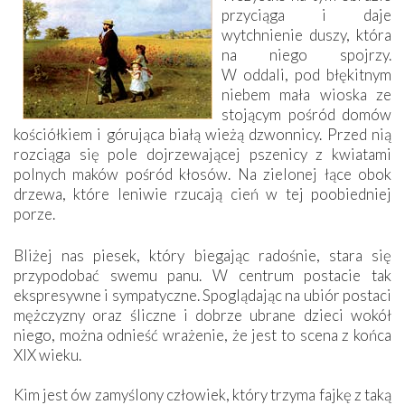
przyciąga i daje
wytchnienie duszy, która
na niego spojrzy.
W oddali, pod błękitnym
niebem mała wioska ze
stojącym pośród domów
kościółkiem i górująca białą wieżą dzwonnicy. Przed nią
rozciąga się pole dojrzewającej pszenicy z kwiatami
polnych maków pośród kłosów. Na zielonej łące obok
drzewa, które leniwie rzucają cień w tej poobiedniej
porze.
Bliżej nas piesek, który biegając radośnie, stara się
przypodobać swemu panu. W centrum postacie tak
ekspresywne i sympatyczne. Spoglądając na ubiór postaci
mężczyzny oraz śliczne i dobrze ubrane dzieci wokół
niego, można odnieść wrażenie, że jest to scena z końca
XIX wieku.
Kim jest ów zamyślony człowiek, który trzyma fajkę z taką