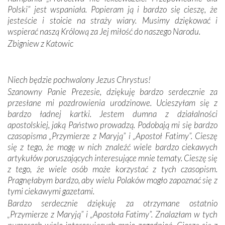
Portugalczyków. Podziwialiśmy ich ludową sztukę i
Polski” jest wspaniała. Popieram ją i bardzo się cieszę, że
zwyczaje. Mimo że nasze kraje są od siebie bardzo
jesteście i stoicie na straży wiary. Musimy dziękować i
oddalone, w żaden sposób nie czuliśmy się obco.
wspierać naszą Królową za Jej miłość do naszego Narodu.
Sprawiła to oczywiście sama Matka Boża, ale też
Zbigniew z Katowic
kulturowa bliskość biorąca swój początek w naszej
wspólnej wierze. Podczas wyjazdów do historycznych
miejsc, które znalazły się na trasie naszej pielgrzymki,
Niech będzie pochwalony Jezus Chrystus!
mieliśmy okazję przekonać się, że Maryja swoją opieką
Szanowny Panie Prezesie, dziękuję bardzo serdecznie za
otacza nie tylko nasz naród, lecz wszystkie nacje, które
przesłane mi pozdrowienia urodzinowe. Ucieszyłam się z
się Jej ufnie oddają, a także każdą osobę, która zawierza
bardzo ładnej kartki. Jestem dumna z działalności
Jej siebie oraz swych bliskich.
apostolskiej, jaką Państwo prowadzą. Podobają mi się bardzo
czasopisma „Przymierze z Maryją” i „Apostoł Fatimy”. Cieszę
Dzieje Portugalii to również historia wierności Bogu i
się z tego, że mogę w nich znaleźć wiele bardzo ciekawych
odstępstw, także w życiu władców. Trudne momenty w
artykułów poruszających interesujące mnie tematy. Cieszę się
wymiarze tak osobistym, jak i zbiorowym, przypominają o
z tego, że wiele osób może korzystać z tych czasopism.
konieczności ciągłego zabiegania o własną duszę i o łaskę
Pragnęłabym bardzo, aby wielu Polaków mogło zapoznać się z
Opatrzności. Wierność przynosi pomyślność –
tymi ciekawymi gazetami.
przynajmniej w życiu duchowym. Odstępstwo owocuje
Bardzo serdecznie dziękuję za otrzymane ostatnio
nieszczęściem i śmiercią. Te uniwersalne prawdy
„Przymierze z Maryją” i „Apostoła Fatimy”. Znalazłam w tych
przychodziły na myśl, gdy słuchaliśmy opowieści