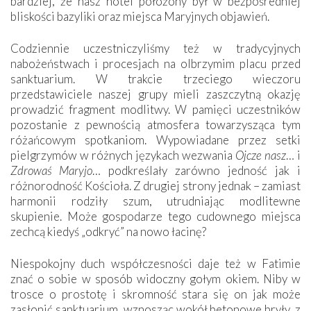
bardziej, że nasz hotel położony był w bezpośredniej
bliskości bazyliki oraz miejsca Maryjnych objawień.
Codziennie uczestniczyliśmy też w tradycyjnych
nabożeństwach i procesjach na olbrzymim placu przed
sanktuarium. W trakcie trzeciego wieczoru
przedstawiciele naszej grupy mieli zaszczytną okazję
prowadzić fragment modlitwy. W pamięci uczestników
pozostanie z pewnością atmosfera towarzysząca tym
różańcowym spotkaniom. Wypowiadane przez setki
pielgrzymów w różnych językach wezwania
Ojcze nasz
… i
Zdrowaś Maryjo
… podkreślały zarówno jedność jak i
różnorodność Kościoła. Z drugiej strony jednak – zamiast
harmonii rodziły szum, utrudniając modlitewne
skupienie. Może gospodarze tego cudownego miejsca
zechcą kiedyś „odkryć” na nowo łacinę?
Niespokojny duch współczesności daje też w Fatimie
znać o sobie w sposób widoczny gołym okiem. Niby w
trosce o prostotę i skromność stara się on jak może
zasłonić sanktuarium, wznosząc wokół betonowe bryły, z