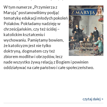
W tym numerze „Przymierza z
Maryją” postanowiliśmy podjąć
tematykę edukacji młodych pokoleń
Polaków. Pokładamy nadzieję w
chrześcijańskim, czy też ściślej –
katolickim kształceniu i
wychowaniu. Pamiętamy bowiem,
że katolicyzm jest nie tylko
doktryną, dogmatem czy też
zbiorem modlitw i obrzędów, lecz
nade wszystko żywą relacją z Bogiem i powinien
oddziaływać na całe państwo i całe społeczeństwo.
czytaj dalej >