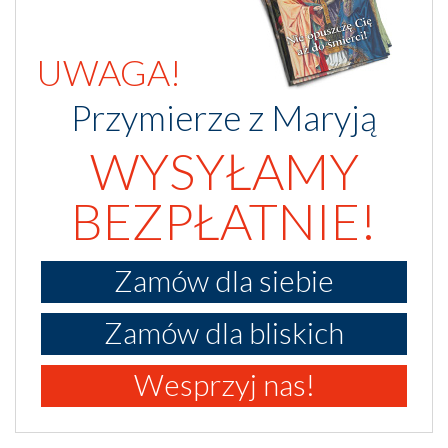
UWAGA!
Przymierze z Maryją
WYSYŁAMY
BEZPŁATNIE!
Zamów dla siebie
Zamów dla bliskich
Wesprzyj nas!