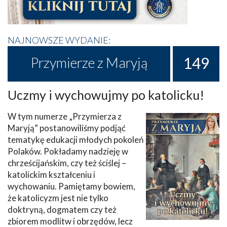
NAJNOWSZE WYDANIE:
149
Przymierze z Maryją
Uczmy i wychowujmy po katolicku!
W tym numerze „Przymierza z
Maryją” postanowiliśmy podjąć
tematykę edukacji młodych pokoleń
Polaków. Pokładamy nadzieję w
chrześcijańskim, czy też ściślej –
katolickim kształceniu i
wychowaniu. Pamiętamy bowiem,
że katolicyzm jest nie tylko
doktryną, dogmatem czy też
zbiorem modlitw i obrzędów, lecz