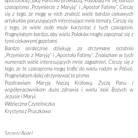
apostolskiej, jaką Państwo prowadzą. Podobają mi się bardzo
czasopisma „Przymierze z Maryją” i „Apostoł Fatimy”. Cieszę
Dzieje Portugalii to również historia wierności Bogu i
się z tego, że mogę w nich znaleźć wiele bardzo ciekawych
odstępstw, także w życiu władców. Trudne momenty w
artykułów poruszających interesujące mnie tematy. Cieszę się
wymiarze tak osobistym, jak i zbiorowym, przypominają o
z tego, że wiele osób może korzystać z tych czasopism.
konieczności ciągłego zabiegania o własną duszę i o łaskę
Pragnęłabym bardzo, aby wielu Polaków mogło zapoznać się z
Opatrzności. Wierność przynosi pomyślność –
tymi ciekawymi gazetami.
przynajmniej w życiu duchowym. Odstępstwo owocuje
Bardzo serdecznie dziękuję za otrzymane ostatnio
nieszczęściem i śmiercią. Te uniwersalne prawdy
„Przymierze z Maryją” i „Apostoła Fatimy”. Znalazłam w tych
przychodziły na myśl, gdy słuchaliśmy opowieści
numerach wiele interesujących mnie zagadnień. Cieszę się z
przewodników o portugalskich monarchach i wodzach,
tego, że te czasopisma mogą trafić do wielu rodzin w Polsce.
zwycięskich bitwach i nieszczęśliwych losach grzesznych
Pragnęłabym dalej otrzymywać te pisma.
kochanków.
Pozdrawiam Maryję Naszą Królową. Życzę Panu i
współpracownikom dużo zdrowia i wielu łask Bożych w
Byli tym razem pośród Apostołów Fatimy reprezentanci
Jezusie i Maryi.
każdego spośród żyjących pokoleń. Najmłodszy uczestnik
Wdzięczna Czytelniczka
liczył sobie 13 lat, zaś senior, pan Zdzisław – już 94.
–
Krystyna z Pruszkowa
Całe życie marzyłem, by tu przyjechać
– przyznał w
rozmowie.
Nasza pielgrzymka nie byłaby tak bogata w duchową treść
Szczęść Boże!