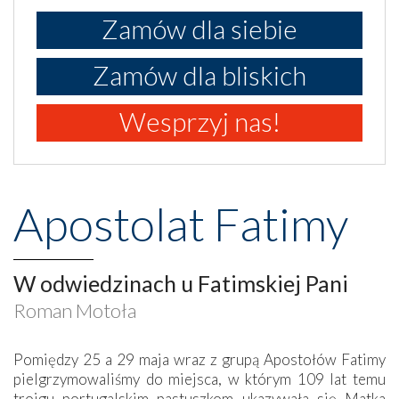
Zamów dla siebie
Zamów dla bliskich
Wesprzyj nas!
Apostolat Fatimy
W odwiedzinach u Fatimskiej Pani
Roman Motoła
Pomiędzy 25 a 29 maja wraz z grupą Apostołów Fatimy
pielgrzymowaliśmy do miejsca, w którym 109 lat temu
trojgu portugalskim pastuszkom ukazywała się Matka