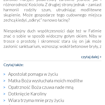
różnorodność Kościoła. Z drugiej strony jednak – zamiast
harmonii rodziły szum, utrudniając modlitewne
skupienie. Może gospodarze tego cudownego miejsca
zechcą kiedyś „odkryć” na nowo łacinę?
Niespokojny duch współczesności daje też w Fatimie
znać o sobie w sposób widoczny gołym okiem. Niby w
trosce o prostotę i skromność stara się on jak może
zasłonić sanktuarium, wznosząc wokół betonowe bryły, z
których niektóre nawet zostały poświęcone jako miejsca
katolickiego kultu. Tylko co wspólnego z żywą,
czytaj dalej >
autentyczną wiarą mogą mieć płaskie, szare bunkry albo
Czytaj także:
kaplice, w których Tabernakulum przypomina bardziej
skrzynkę na narzędzia? Albo co powiedzieć o ustawionym
Apostolat pomaga w życiu
tuż przy nowej bazylice wielkim krzyżu, na którym
Matka Boża wysłuchała moich modlitw
zamiast Chrystusa umieszczono dziwaczną postać jakby
Opatrzność Boża czuwa nade mną
wyjętą ze starożytnych hieroglifów? W kulturowym
kontekście naszych czasów to raczej karykatura niż godny
Dotknięcie Karoliny
wizerunek Zbawiciela…
Wiara trzyma mnie przy życiu
Zatem nawet w bezpośrednim otoczeniu sanktuarium