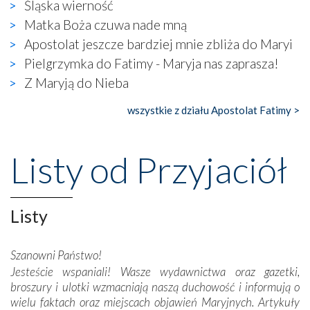
Śląska wierność
naocznie przekonaliśmy się, że wewnątrz Kościoła toczy
Matka Boża czuwa nade mną
się ogromna walka o kształt katolicyzmu i o serca
wierzących. Do czego to zmaganie może prowadzić,
Apostolat jeszcze bardziej mnie zbliża do Maryi
widzieliśmy w urokliwym, niewielkim mieście Obidos,
Pielgrzymka do Fatimy - Maryja nas zaprasza!
gdzie w miejscu dawnego kościoła działa dzisiaj…
Z Maryją do Nieba
księgarnia.
wszystkie z działu Apostolat Fatimy >
Nasze pielgrzymkowe wyprawy, których celem były
wspaniałe klasztory w miasteczku Alcobaça czy w Batalhi,
przeniosły nas do czasów, gdy świątynie bez wątpienia
Listy od Przyjaciół
wznoszono na chwałę Bożą, na przykład – w podzięce za
Opatrznościową pomoc w wygranej bitwie o
niepodległość kraju. Zachwyt budziła potężna, a zarazem
misterna architektura tych monumentalnych dzieł,
Listy
wspaniałe zdobienia, dbałość ich twórców o detale,
połączenie talentów z wytrwałością i pracowitością
Szanowni Państwo!
budowniczych.
Jesteście wspaniali! Wasze wydawnictwa oraz gazetki,
broszury i ulotki wzmacniają naszą duchowość i informują o
Podążyliśmy też śladami fatimskich wizjonerów – Łucji
wielu faktach oraz miejscach objawień Maryjnych. Artykuły
dos Santos oraz świętych Hiacynty i Franciszka Marto.