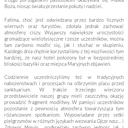
Boża, niosąc światu przesłanie pokuty i nadziei.
Fatima, choć jest odwiedzana przez bardzo licznych
wiernych oraz turystów, zdołała jednak zachować
atmosferę ciszy. Wyjąwszy największe uroczystości
gromadzące wielotysięczne rzesze uczestników, można
tam zarówno modlić się, jak i słuchać w skupieniu.
Każdego dnia chętnie korzystaliśmy z tej możliwości tym
bardziej, że nasz hotel położony był w bezpośredniej
bliskości bazyliki oraz miejsca Maryjnych objawień.
Codziennie uczestniczyliśmy też w tradycyjnych
nabożeństwach i procesjach na olbrzymim placu przed
sanktuarium. W trakcie trzeciego wieczoru
przedstawiciele naszej grupy mieli zaszczytną okazję
prowadzić fragment modlitwy. W pamięci uczestników
pozostanie z pewnością atmosfera towarzysząca tym
różańcowym spotkaniom. Wypowiadane przez setki
pielgrzymów w różnych językach wezwania
Ojcze nasz
… i
Zdrowaś Maryjo
… podkreślały zarówno jedność jak i