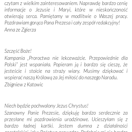
czytam z wielkim zainteresowaniem. Naprawdę bardzo cenię
Modliliśmy się przy ich grobach. Odprawiliśmy Drogę
informacje o Jezusie i Maryi, które w nieskończoność
Krzyżową w ich rodzinnych stronach, odwiedziliśmy
otwierają serca. Pamiętamy w modlitwie o Waszej pracy.
domy, w których żyli.
Pozdrawiam gorąco Pana Prezesa i cały zespół redakcyjny!
Anna ze Zgierza
W miejscu objawień Matki Bożej zapaliliśmy świece
przywiezione wraz z intencjami powierzonymi nam przez
Darczyńców w ramach akcji „Twoje światło w Fatimie”.
Podczas tej kilkudniowej wyprawy na każdym kroku
Szczęść Boże!
spotykaliśmy się z serdeczną otwartością
Kampania „Proroctwa nie lekceważcie. Przepowiednie dla
Portugalczyków. Podziwialiśmy ich ludową sztukę i
Polski” jest wspaniała. Popieram ją i bardzo się cieszę, że
zwyczaje. Mimo że nasze kraje są od siebie bardzo
jesteście i stoicie na straży wiary. Musimy dziękować i
oddalone, w żaden sposób nie czuliśmy się obco.
wspierać naszą Królową za Jej miłość do naszego Narodu.
Sprawiła to oczywiście sama Matka Boża, ale też
Zbigniew z Katowic
kulturowa bliskość biorąca swój początek w naszej
wspólnej wierze. Podczas wyjazdów do historycznych
miejsc, które znalazły się na trasie naszej pielgrzymki,
Niech będzie pochwalony Jezus Chrystus!
mieliśmy okazję przekonać się, że Maryja swoją opieką
Szanowny Panie Prezesie, dziękuję bardzo serdecznie za
otacza nie tylko nasz naród, lecz wszystkie nacje, które
przesłane mi pozdrowienia urodzinowe. Ucieszyłam się z
się Jej ufnie oddają, a także każdą osobę, która zawierza
bardzo ładnej kartki. Jestem dumna z działalności
Jej siebie oraz swych bliskich.