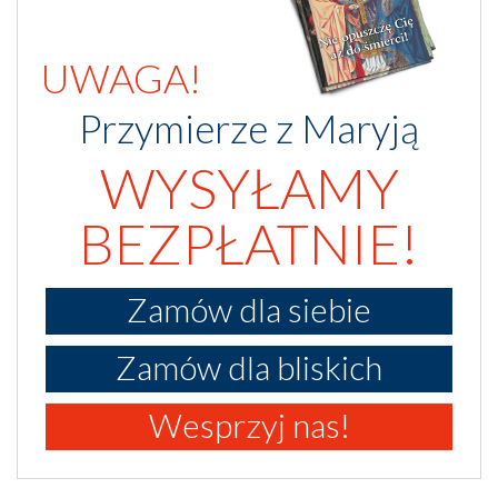
UWAGA!
Przymierze z Maryją
WYSYŁAMY
BEZPŁATNIE!
Zamów dla siebie
Zamów dla bliskich
Wesprzyj nas!