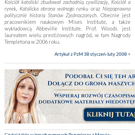
Kościół katolicki zbudował zachodnią cywilizację
,
Kościół a
rynek
,
Katolicka obrona wolnego
rynku
oraz
Niepoprawna
politycznie historia Stanów Zjednoczonych
. Obecnie jest
pracownikiem naukowym Mises Institute, a także
wykładowcą Abbeville Institute. Prof. Woods jest
laureatem wielu prestiżowych nagród, w tym Nagrody
Templetona w 2006 roku.
Artykuł z PzM 38 styczeń-luty 2008 >
Czytaj także w innych numerach Przymierza z Maryją: