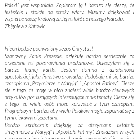
Portugalczyków. Podziwialiśmy ich ludową sztukę i
Polski” jest wspaniała. Popieram ją i bardzo się cieszę, że
zwyczaje. Mimo że nasze kraje są od siebie bardzo
jesteście i stoicie na straży wiary. Musimy dziękować i
oddalone, w żaden sposób nie czuliśmy się obco.
wspierać naszą Królową za Jej miłość do naszego Narodu.
Sprawiła to oczywiście sama Matka Boża, ale też
Zbigniew z Katowic
kulturowa bliskość biorąca swój początek w naszej
wspólnej wierze. Podczas wyjazdów do historycznych
miejsc, które znalazły się na trasie naszej pielgrzymki,
Niech będzie pochwalony Jezus Chrystus!
mieliśmy okazję przekonać się, że Maryja swoją opieką
Szanowny Panie Prezesie, dziękuję bardzo serdecznie za
otacza nie tylko nasz naród, lecz wszystkie nacje, które
przesłane mi pozdrowienia urodzinowe. Ucieszyłam się z
się Jej ufnie oddają, a także każdą osobę, która zawierza
bardzo ładnej kartki. Jestem dumna z działalności
Jej siebie oraz swych bliskich.
apostolskiej, jaką Państwo prowadzą. Podobają mi się bardzo
czasopisma „Przymierze z Maryją” i „Apostoł Fatimy”. Cieszę
Dzieje Portugalii to również historia wierności Bogu i
się z tego, że mogę w nich znaleźć wiele bardzo ciekawych
odstępstw, także w życiu władców. Trudne momenty w
artykułów poruszających interesujące mnie tematy. Cieszę się
wymiarze tak osobistym, jak i zbiorowym, przypominają o
z tego, że wiele osób może korzystać z tych czasopism.
konieczności ciągłego zabiegania o własną duszę i o łaskę
Pragnęłabym bardzo, aby wielu Polaków mogło zapoznać się z
Opatrzności. Wierność przynosi pomyślność –
tymi ciekawymi gazetami.
przynajmniej w życiu duchowym. Odstępstwo owocuje
Bardzo serdecznie dziękuję za otrzymane ostatnio
nieszczęściem i śmiercią. Te uniwersalne prawdy
„Przymierze z Maryją” i „Apostoła Fatimy”. Znalazłam w tych
przychodziły na myśl, gdy słuchaliśmy opowieści
numerach wiele interesujących mnie zagadnień. Cieszę się z