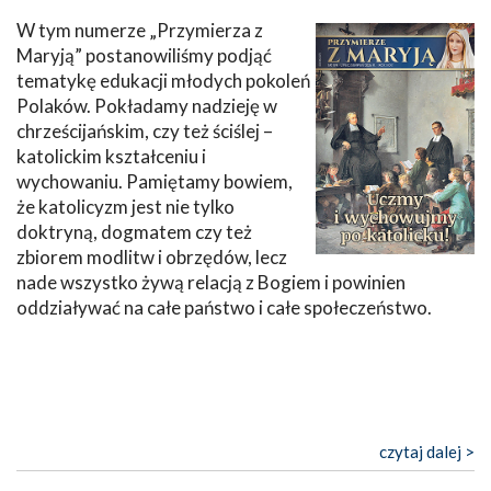
W tym numerze „Przymierza z
Maryją” postanowiliśmy podjąć
tematykę edukacji młodych pokoleń
Polaków. Pokładamy nadzieję w
chrześcijańskim, czy też ściślej –
katolickim kształceniu i
wychowaniu. Pamiętamy bowiem,
że katolicyzm jest nie tylko
doktryną, dogmatem czy też
zbiorem modlitw i obrzędów, lecz
nade wszystko żywą relacją z Bogiem i powinien
oddziaływać na całe państwo i całe społeczeństwo.
czytaj dalej >