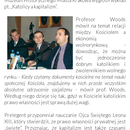
Muzeum Historycznego Miasta Krakowa wygłosił wykład
pt. „Katolicy a kapitalizm”.
Profesor Woods
mówił na temat relacji
między Kościołem a
ekonomią
wolnorynkową -
dowodząc, że można
być jednocześnie
dobrym katolikiem i
zwolennikiem wolnego
rynku. -
Kiedy czytamy dokumenty kościelne na temat nauki
społecznej Kościoła, znajdujemy w nich przede wszystkim
absolutne odrzucenie socjalizmu
- mówił prof. Woods.
Według niego dzieje się tak, gdyż w Kościele katolickim
prawo własności jest sprawą dużej wagi.
Prelegent przypomniał nauczanie Ojca Świętego Leona
XIII, który stwierdził, że prawo własności prywatnej jest
„święte”. Przyznając, że kapitalizm jest także czasami