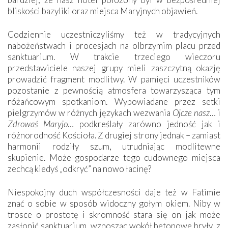
bliskości bazyliki oraz miejsca Maryjnych objawień.
Codziennie uczestniczyliśmy też w tradycyjnych
nabożeństwach i procesjach na olbrzymim placu przed
sanktuarium. W trakcie trzeciego wieczoru
przedstawiciele naszej grupy mieli zaszczytną okazję
prowadzić fragment modlitwy. W pamięci uczestników
pozostanie z pewnością atmosfera towarzysząca tym
różańcowym spotkaniom. Wypowiadane przez setki
pielgrzymów w różnych językach wezwania
Ojcze nasz
… i
Zdrowaś Maryjo
… podkreślały zarówno jedność jak i
różnorodność Kościoła. Z drugiej strony jednak – zamiast
harmonii rodziły szum, utrudniając modlitewne
skupienie. Może gospodarze tego cudownego miejsca
zechcą kiedyś „odkryć” na nowo łacinę?
Niespokojny duch współczesności daje też w Fatimie
znać o sobie w sposób widoczny gołym okiem. Niby w
trosce o prostotę i skromność stara się on jak może
zasłonić sanktuarium, wznosząc wokół betonowe bryły, z