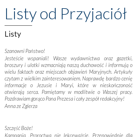
przeniosły nas do czasów, gdy świątynie bez wątpienia
Listy od Przyjaciół
wznoszono na chwałę Bożą, na przykład – w podzięce za
Opatrznościową pomoc w wygranej bitwie o
niepodległość kraju. Zachwyt budziła potężna, a zarazem
misterna architektura tych monumentalnych dzieł,
Listy
wspaniałe zdobienia, dbałość ich twórców o detale,
połączenie talentów z wytrwałością i pracowitością
Szanowni Państwo!
budowniczych.
Jesteście wspaniali! Wasze wydawnictwa oraz gazetki,
broszury i ulotki wzmacniają naszą duchowość i informują o
Podążyliśmy też śladami fatimskich wizjonerów – Łucji
wielu faktach oraz miejscach objawień Maryjnych. Artykuły
dos Santos oraz świętych Hiacynty i Franciszka Marto.
czytam z wielkim zainteresowaniem. Naprawdę bardzo cenię
Modliliśmy się przy ich grobach. Odprawiliśmy Drogę
informacje o Jezusie i Maryi, które w nieskończoność
Krzyżową w ich rodzinnych stronach, odwiedziliśmy
otwierają serca. Pamiętamy w modlitwie o Waszej pracy.
domy, w których żyli.
Pozdrawiam gorąco Pana Prezesa i cały zespół redakcyjny!
Anna ze Zgierza
W miejscu objawień Matki Bożej zapaliliśmy świece
przywiezione wraz z intencjami powierzonymi nam przez
Darczyńców w ramach akcji „Twoje światło w Fatimie”.
Podczas tej kilkudniowej wyprawy na każdym kroku
Szczęść Boże!
spotykaliśmy się z serdeczną otwartością
Kampania „Proroctwa nie lekceważcie. Przepowiednie dla