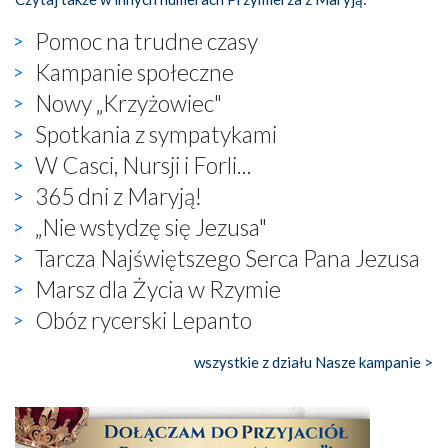
Pomoc na trudne czasy
Kampanie społeczne
Nowy „Krzyżowiec"
Spotkania z sympatykami
W Casci, Nursji i Forli...
365 dni z Maryją!
„Nie wstydzę się Jezusa"
Tarcza Najświętszego Serca Pana Jezusa
Marsz dla Życia w Rzymie
Obóz rycerski Lepanto
wszystkie z działu Nasze kampanie >