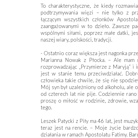
To charakterystyczne, że kiedy rozmawia
podtrzymywania więzi – nie tylko z prz
łączącym wszystkich członków Apostola
zaangażowanymi w to dzieło. Zawsze pad
wspólnymi siłami, poprzez małe datki, j
naszej wiary, polskości, tradycji.
- Ostatnio coraz większa jest nagonka prz
Marianna Nowak z Płocka. – Ale mam nad
rozprowadzając „Przymierze z Maryją” i i
jest w stanie temu przeciwdziałać. Dobr
człowieka takie chwile, że się nie spodzi
Mój syn był uzależniony od alkoholu, ale 
od czterech lat nie pije. Codziennie rano
proszę o miłość w rodzinie, zdrowie, wz
tego.
Leszek Patycki z Piły ma 46 lat, jest muzy
teraz jest na rencie. – Moje życie bardz
działania w ramach Apostolatu Fatimy. Bar