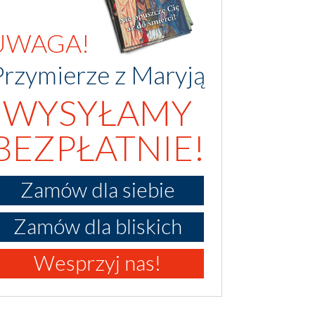
UWAGA!
Przymierze z Maryją
WYSYŁAMY
BEZPŁATNIE!
Zamów dla siebie
Zamów dla bliskich
Wesprzyj nas!