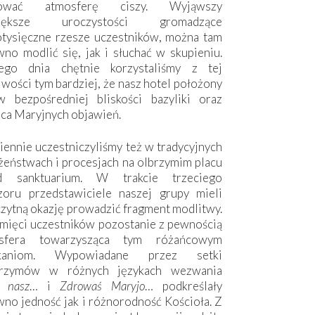
hować atmosferę ciszy. Wyjąwszy
większe uroczystości gromadzące
otysięczne rzesze uczestników, można tam
no modlić się, jak i słuchać w skupieniu.
ego dnia chętnie korzystaliśmy z tej
wości tym bardziej, że nasz hotel położony
w bezpośredniej bliskości bazyliki oraz
sca Maryjnych objawień.
ennie uczestniczyliśmy też w tradycyjnych
żeństwach i procesjach na olbrzymim placu
d sanktuarium. W trakcie trzeciego
zoru przedstawiciele naszej grupy mieli
zytną okazję prowadzić fragment modlitwy.
mięci uczestników pozostanie z pewnością
sfera towarzysząca tym różańcowym
tkaniom. Wypowiadane przez setki
grzymów w różnych językach wezwania
e nasz
… i
Zdrowaś Maryjo
… podkreślały
no jedność jak i różnorodność Kościoła. Z