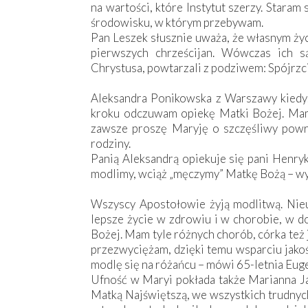
na wartości, które Instytut szerzy. Stara
środowisku, w którym przebywam.
Pan Leszek słusznie uważa, że własnym życ
pierwszych chrześcijan. Wówczas ich 
Chrystusa, powtarzali z podziwem: Spójrzcie
Aleksandra Ponikowska z Warszawy kiedyś
kroku odczuwam opiekę Matki Bożej. Mam j
zawsze proszę Maryję o szczęśliwy powr
rodziny.
Panią Aleksandrą opiekuje się pani Henryk
modlimy, wciąż „męczymy” Matkę Bożą – wy
Wszyscy Apostołowie żyją modlitwą. Nie
lepsze życie w zdrowiu i w chorobie, w do
Bożej. Mam tyle różnych chorób, córka też j
przezwyciężam, dzięki temu wsparciu jakoś 
modlę się na różańcu – mówi 65-letnia Eug
Ufność w Maryi pokłada także Marianna Ja
Matką Najświętszą, we wszystkich trudnych