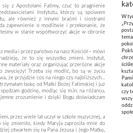
kat
 się z Apostołami Fatimy, czuć to pragnienie
edstawicielami Instytutu, którzy są spoiwem
W ty
tu, ale również z innymi braćmi i siostrami
„Prz
a zapewnienie o modlitwie i przekonanie, że
post
esteśmy w stanie współtworzyć akcje w obronie
tema
poko
Pokł
ez media i przez państwo na nasz Kościół – mówi
chrze
zieję, że to się wszystko zmieni. Instytut,
ściśl
nne materiały oraz organizując przeróżne akcje
o zwycięży! Trzeba się modlić, bo są w życiu
kszta
ewa, że przyjdzie coś na niego czy najbliższych…
Pami
otrzymałam łaskę od Matki Bożej Fatimskiej i już
katol
 spędzam godzinę, modląc się m.in. na różańcu,
czy t
ajemne zrozumienie i dzięki Bogu doświadczam
wszys
oddzi
społ
kiem, przez wiele lat uczył w szkole muzycznej, a
o się zmieniło, kiedy Maryja zaprosiła mnie do
dziej otwarłem się na Pana Jezusa i Jego Matkę,