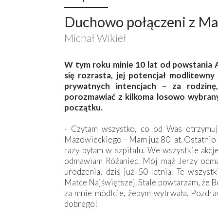
Duchowo połączeni z Ma
Michał Wikieł
W tym roku minie 10 lat od powstania 
się rozrasta, jej potencjał modlitewny
prywatnych intencjach – za rodzinę,
porozmawiać z kilkoma losowo wybrany
początku.
- Czytam wszystko, co od Was otrzymu
Mazowieckiego – Mam już 80 lat. Ostatnio 
razy byłam w szpitalu. We wszystkie akc
odmawiam Różaniec. Mój mąż Jerzy odma
urodzenia, dziś już 50-letnią. Te wszys
Matce Najświętszej. Stale powtarzam, że Bo
za mnie módlcie, żebym wytrwała. Pozdr
dobrego!