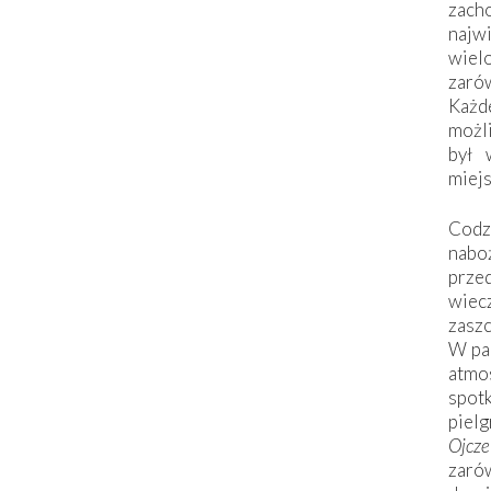
zac
naj
wiel
zarów
Każd
możli
był 
miej
Codzi
nabo
prze
wiec
zaszc
W pa
atmo
spo
piel
Ojcz
zarów