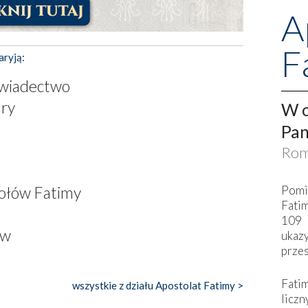
A
F
aryją:
świadectwo
ary
W o
Pan
Rom
Pomi
tołów Fatimy
Fati
109 
ów
ukaz
przes
Fati
wszystkie z działu Apostolat Fatimy >
liczn