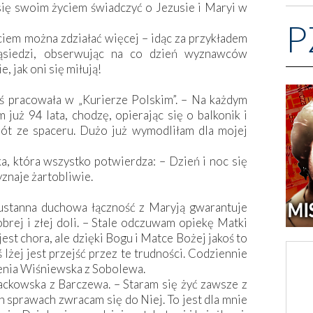
m się swoim życiem świadczyć o Jezusie i Maryi w
P
iem można zdziałać więcej – idąc za przykładem
sąsiedzi, obserwując na co dzień wyznawców
, jak oni się miłują!
 pracowała w „Kurierze Polskim”. – Na każdym
uż 94 lata, chodzę, opierając się o balkonik i
ót ze spaceru. Dużo już wymodliłam dla mojej
a, która wszystko potwierdza: – Dzień i noc się
znaje żartobliwie.
ustanna duchowa łączność z Maryją gwarantuje
brej i złej doli. – Stale odczuwam opiekę Matki
est chora, ale dzięki Bogu i Matce Bożej jakoś to
lżej jest przejść przez te trudności. Codziennie
enia Wiśniewska z Sobolewa.
ckowska z Barczewa. – Staram się żyć zawsze z
 sprawach zwracam się do Niej. To jest dla mnie