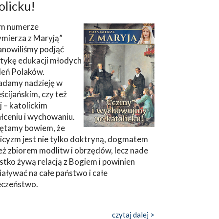
olicku!
m numerze
ymierza z Maryją”
anowiliśmy podjąć
tykę edukacji młodych
leń Polaków.
adamy nadzieję w
ścijańskim, czy też
ej – katolickim
łceniu i wychowaniu.
ętamy bowiem, że
icyzm jest nie tylko doktryną, dogmatem
eż zbiorem modlitw i obrzędów, lecz nade
tko żywą relacją z Bogiem i powinien
aływać na całe państwo i całe
eczeństwo.
czytaj dalej >