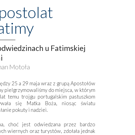
postolat
atimy
dwiedzinach u Fatimskiej
i
an Motoła
ędzy 25 a 29 maja wraz z grupą Apostołów
my pielgrzymowaliśmy do miejsca, w którym
lat temu trojgu portugalskim pastuszkom
ywała się Matka Boża, niosąc światu
łanie pokuty i nadziei.
ma, choć jest odwiedzana przez bardzo
ych wiernych oraz turystów, zdołała jednak