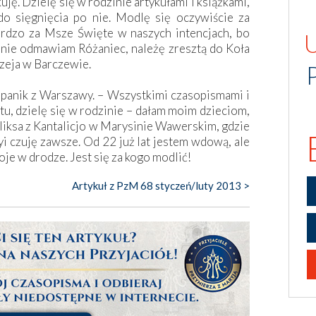
uję. Dzielę się w rodzinie artykułami i książkami,
do sięgnięcia po nie. Modlę się oczywiście za
ardzo za Msze Święte w naszych intencjach, bo
nnie odmawiam Różaniec, należę zresztą do Koła
zeja w Barczewie.
panik z Warszawy. – Wszystkimi czasopismami i
tu, dzielę się w rodzinie – dałam moim dzieciom,
eliksa z Kantalicjo w Marysinie Wawerskim, gdzie
 czuję zawsze. Od 22 już lat jestem wdową, ale
e w drodze. Jest się za kogo modlić!
Artykuł z PzM 68 styczeń/luty 2013 >