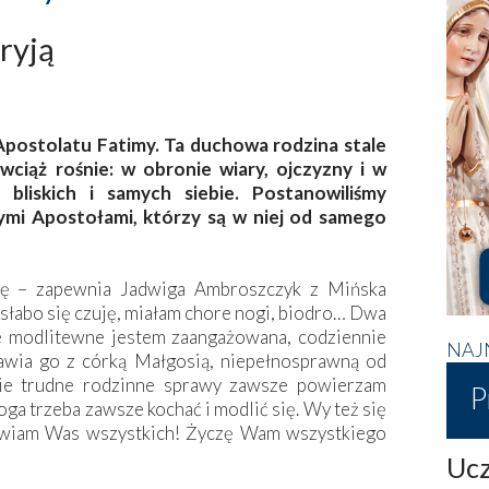
ryją
Apostolatu Fatimy. Ta duchowa rodzina stale
 wciąż rośnie: w obronie wiary, ojczyzny i w
 bliskich i samych siebie. Postanowiliśmy
mi Apostołami, którzy są w niej od samego
ję – zapewnia Jadwiga Ambroszczyk z Mińska
słabo się czuję, miałam chore nogi, biodro… Dwa
je modlitewne jestem zaangażowana, codziennie
NAJ
wia go z córką Małgosią, niepełnosprawną od
tkie trudne rodzinne sprawy zawsze powierzam
P
ga trzeba zawsze kochać i modlić się. Wy też się
awiam Was wszystkich! Życzę Wam wszystkiego
Ucz