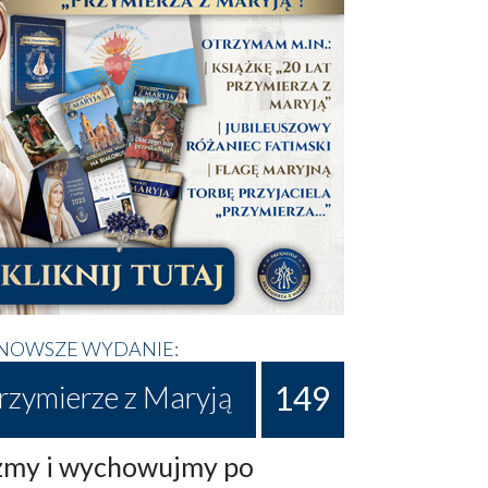
NOWSZE WYDANIE:
149
rzymierze z Maryją
my i wychowujmy po