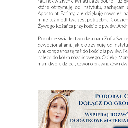
ratunek w złych chwilach, a za dobre – dzięk
które otrzymuję od Instytutu, zachęcam 
Apostolat Fatimy, ale dziękuję również b
mnie też modlitwa jest potrzebna. Codzie
Żywego Różańca przy kościele pw. św. Andr
Podobne świadectwo dała nam Zofia Szcze
dewocjonaliami, jakie otrzymuję od Instytu
wnukom; zanoszę też do kościoła pw. św. F
należę do kółka różańcowego. Opiekę Maryi
mam dwoje dzieci, czworo prawnuków i dwoj