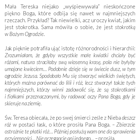
Mała Tereska niejako „wyśpiewywała” nieskończone
piękno Boga, które odbija się nawet w najmniejszych
rzeczach. Przykład? Tak niewielki, acz uroczy kwiat, jakim
jest stokrotka. Sama mówiła o sobie, że jest
stokrotką
w Bożym Ogrodzie
.
Jak pięknie potrafiła ująć istotę różnorodności i hierarchii:
Zrozumiałam, że gdyby wszystkie małe kwiatki chciały być
różami, natura straciłaby swą wiosenną krasę, pola nie byłyby
umajone kwieciem… Podobnie dzieje się w świecie dusz, w tym
ogrodzie Jezusa. Spodobało Mu się stworzyć wielkich świętych,
których można porównać do lilii i róż, lecz stworzył także tych
najmniejszych, którzy winni zadowolić się, że są stokrotkami
i fiołkami przeznaczonymi, by radować oczy Pana Boga, gdy je
skieruje na ziemię.
Św. Teresa obiecała, że po swej śmierci ześle z Nieba
deszcz
róż
w postaci łask, o które prosiła Pana Boga.
– Zbierzcie
ostrożnie te płatki róż… Później posłużą wam one do sprawienia
przyjemności… Nie przegapcie ani jednego…
– prosiła.