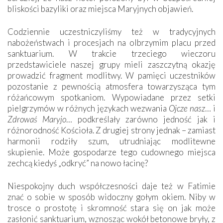
bliskości bazyliki oraz miejsca Maryjnych objawień.
Codziennie uczestniczyliśmy też w tradycyjnych
nabożeństwach i procesjach na olbrzymim placu przed
sanktuarium. W trakcie trzeciego wieczoru
przedstawiciele naszej grupy mieli zaszczytną okazję
prowadzić fragment modlitwy. W pamięci uczestników
pozostanie z pewnością atmosfera towarzysząca tym
różańcowym spotkaniom. Wypowiadane przez setki
pielgrzymów w różnych językach wezwania
Ojcze nasz
… i
Zdrowaś Maryjo
… podkreślały zarówno jedność jak i
różnorodność Kościoła. Z drugiej strony jednak – zamiast
harmonii rodziły szum, utrudniając modlitewne
skupienie. Może gospodarze tego cudownego miejsca
zechcą kiedyś „odkryć” na nowo łacinę?
Niespokojny duch współczesności daje też w Fatimie
znać o sobie w sposób widoczny gołym okiem. Niby w
trosce o prostotę i skromność stara się on jak może
zasłonić sanktuarium, wznosząc wokół betonowe bryły, z