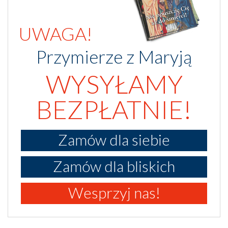
UWAGA!
Przymierze z Maryją
WYSYŁAMY
BEZPŁATNIE!
Zamów dla siebie
Zamów dla bliskich
Wesprzyj nas!