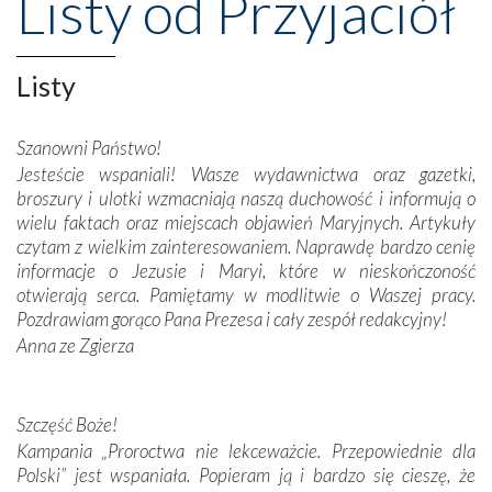
Listy od Przyjaciół
przeniosły nas do czasów, gdy świątynie bez wątpienia
wznoszono na chwałę Bożą, na przykład – w podzięce za
Opatrznościową pomoc w wygranej bitwie o
Listy
niepodległość kraju. Zachwyt budziła potężna, a zarazem
misterna architektura tych monumentalnych dzieł,
wspaniałe zdobienia, dbałość ich twórców o detale,
Szanowni Państwo!
połączenie talentów z wytrwałością i pracowitością
Jesteście wspaniali! Wasze wydawnictwa oraz gazetki,
budowniczych.
broszury i ulotki wzmacniają naszą duchowość i informują o
wielu faktach oraz miejscach objawień Maryjnych. Artykuły
Podążyliśmy też śladami fatimskich wizjonerów – Łucji
czytam z wielkim zainteresowaniem. Naprawdę bardzo cenię
dos Santos oraz świętych Hiacynty i Franciszka Marto.
informacje o Jezusie i Maryi, które w nieskończoność
Modliliśmy się przy ich grobach. Odprawiliśmy Drogę
otwierają serca. Pamiętamy w modlitwie o Waszej pracy.
Krzyżową w ich rodzinnych stronach, odwiedziliśmy
Pozdrawiam gorąco Pana Prezesa i cały zespół redakcyjny!
domy, w których żyli.
Anna ze Zgierza
W miejscu objawień Matki Bożej zapaliliśmy świece
przywiezione wraz z intencjami powierzonymi nam przez
Szczęść Boże!
Darczyńców w ramach akcji „Twoje światło w Fatimie”.
Kampania „Proroctwa nie lekceważcie. Przepowiednie dla
Podczas tej kilkudniowej wyprawy na każdym kroku
Polski” jest wspaniała. Popieram ją i bardzo się cieszę, że
spotykaliśmy się z serdeczną otwartością