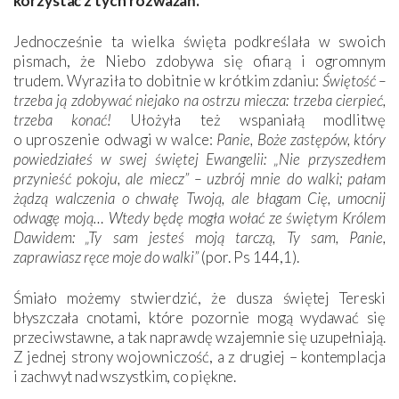
korzystać z tych rozważań.
Jednocześnie ta wielka święta podkreślała w swoich
pismach, że Niebo zdobywa się ofiarą i ogromnym
trudem. Wyraziła to dobitnie w krótkim zdaniu:
Świętość –
trzeba ją zdobywać niejako na ostrzu miecza: trzeba cierpieć,
trzeba konać!
Ułożyła też wspaniałą modlitwę
o uproszenie odwagi w walce:
Panie, Boże zastępów, który
powiedziałeś w swej świętej Ewangelii: „Nie przyszedłem
przynieść pokoju, ale miecz” – uzbrój mnie do walki; pałam
żądzą walczenia o chwałę Twoją, ale błagam Cię, umocnij
odwagę moją… Wtedy będę mogła wołać ze świętym Królem
Dawidem: „Ty sam jesteś moją tarczą, Ty sam, Panie,
zaprawiasz ręce moje do walki”
(por. Ps 144,1).
Śmiało możemy stwierdzić, że dusza świętej Tereski
błyszczała cnotami, które pozornie mogą wydawać się
przeciwstawne, a tak naprawdę wzajemnie się uzupełniają.
Z jednej strony wojowniczość, a z drugiej – kontemplacja
i zachwyt nad wszystkim, co piękne.