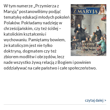
W tym numerze „Przymierza z
Maryją” postanowiliśmy podjąć
tematykę edukacji młodych pokoleń
Polaków. Pokładamy nadzieję w
chrześcijańskim, czy też ściślej –
katolickim kształceniu i
wychowaniu. Pamiętamy bowiem,
że katolicyzm jest nie tylko
doktryną, dogmatem czy też
zbiorem modlitw i obrzędów, lecz
nade wszystko żywą relacją z Bogiem i powinien
oddziaływać na całe państwo i całe społeczeństwo.
czytaj dalej >