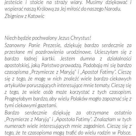
jesteście i stoicie na straży wiary. Musimy dziękować i
Portugalczyków. Podziwialiśmy ich ludową sztukę i
wspierać naszą Królową za Jej miłość do naszego Narodu.
zwyczaje. Mimo że nasze kraje są od siebie bardzo
oddalone, w żaden sposób nie czuliśmy się obco.
Zbigniew z Katowic
Sprawiła to oczywiście sama Matka Boża, ale też
kulturowa bliskość biorąca swój początek w naszej
wspólnej wierze. Podczas wyjazdów do historycznych
Niech będzie pochwalony Jezus Chrystus!
miejsc, które znalazły się na trasie naszej pielgrzymki,
Szanowny Panie Prezesie, dziękuję bardzo serdecznie za
mieliśmy okazję przekonać się, że Maryja swoją opieką
przesłane mi pozdrowienia urodzinowe. Ucieszyłam się z
otacza nie tylko nasz naród, lecz wszystkie nacje, które
bardzo ładnej kartki. Jestem dumna z działalności
się Jej ufnie oddają, a także każdą osobę, która zawierza
apostolskiej, jaką Państwo prowadzą. Podobają mi się bardzo
Jej siebie oraz swych bliskich.
czasopisma „Przymierze z Maryją” i „Apostoł Fatimy”. Cieszę
się z tego, że mogę w nich znaleźć wiele bardzo ciekawych
Dzieje Portugalii to również historia wierności Bogu i
artykułów poruszających interesujące mnie tematy. Cieszę się
odstępstw, także w życiu władców. Trudne momenty w
z tego, że wiele osób może korzystać z tych czasopism.
wymiarze tak osobistym, jak i zbiorowym, przypominają o
Pragnęłabym bardzo, aby wielu Polaków mogło zapoznać się z
konieczności ciągłego zabiegania o własną duszę i o łaskę
tymi ciekawymi gazetami.
Opatrzności. Wierność przynosi pomyślność –
Bardzo serdecznie dziękuję za otrzymane ostatnio
przynajmniej w życiu duchowym. Odstępstwo owocuje
„Przymierze z Maryją” i „Apostoła Fatimy”. Znalazłam w tych
nieszczęściem i śmiercią. Te uniwersalne prawdy
numerach wiele interesujących mnie zagadnień. Cieszę się z
przychodziły na myśl, gdy słuchaliśmy opowieści
tego, że te czasopisma mogą trafić do wielu rodzin w Polsce.