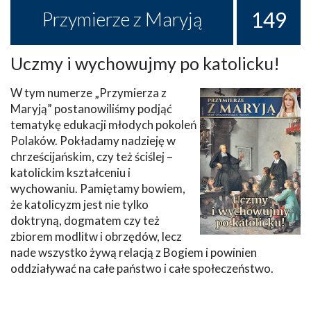
149
Przymierze z Maryją
Uczmy i wychowujmy po katolicku!
W tym numerze „Przymierza z
Maryją” postanowiliśmy podjąć
tematykę edukacji młodych pokoleń
Polaków. Pokładamy nadzieję w
chrześcijańskim, czy też ściślej –
katolickim kształceniu i
wychowaniu. Pamiętamy bowiem,
że katolicyzm jest nie tylko
doktryną, dogmatem czy też
zbiorem modlitw i obrzędów, lecz
nade wszystko żywą relacją z Bogiem i powinien
oddziaływać na całe państwo i całe społeczeństwo.