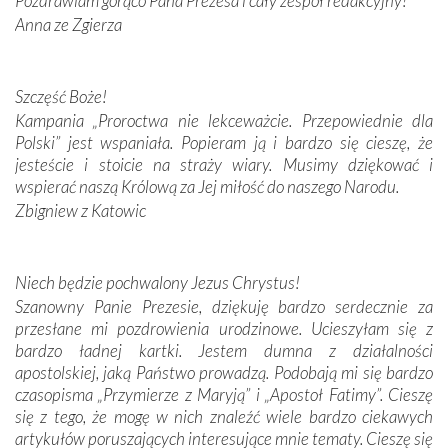
Pozdrawiam gorąco Pana Prezesa i cały zespół redakcyjny!
W miejscu objawień Matki Bożej zapaliliśmy świece
Anna ze Zgierza
przywiezione wraz z intencjami powierzonymi nam przez
Darczyńców w ramach akcji „Twoje światło w Fatimie”.
Podczas tej kilkudniowej wyprawy na każdym kroku
spotykaliśmy się z serdeczną otwartością
Szczęść Boże!
Portugalczyków. Podziwialiśmy ich ludową sztukę i
Kampania „Proroctwa nie lekceważcie. Przepowiednie dla
zwyczaje. Mimo że nasze kraje są od siebie bardzo
Polski” jest wspaniała. Popieram ją i bardzo się cieszę, że
oddalone, w żaden sposób nie czuliśmy się obco.
jesteście i stoicie na straży wiary. Musimy dziękować i
Sprawiła to oczywiście sama Matka Boża, ale też
wspierać naszą Królową za Jej miłość do naszego Narodu.
kulturowa bliskość biorąca swój początek w naszej
Zbigniew z Katowic
wspólnej wierze. Podczas wyjazdów do historycznych
miejsc, które znalazły się na trasie naszej pielgrzymki,
mieliśmy okazję przekonać się, że Maryja swoją opieką
Niech będzie pochwalony Jezus Chrystus!
otacza nie tylko nasz naród, lecz wszystkie nacje, które
Szanowny Panie Prezesie, dziękuję bardzo serdecznie za
się Jej ufnie oddają, a także każdą osobę, która zawierza
przesłane mi pozdrowienia urodzinowe. Ucieszyłam się z
Jej siebie oraz swych bliskich.
bardzo ładnej kartki. Jestem dumna z działalności
apostolskiej, jaką Państwo prowadzą. Podobają mi się bardzo
Dzieje Portugalii to również historia wierności Bogu i
czasopisma „Przymierze z Maryją” i „Apostoł Fatimy”. Cieszę
odstępstw, także w życiu władców. Trudne momenty w
się z tego, że mogę w nich znaleźć wiele bardzo ciekawych
wymiarze tak osobistym, jak i zbiorowym, przypominają o
artykułów poruszających interesujące mnie tematy. Cieszę się