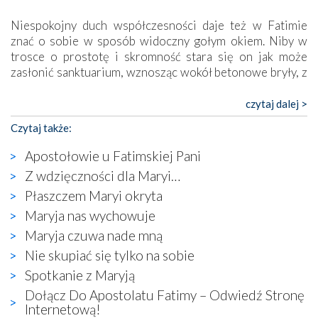
Niespokojny duch współczesności daje też w Fatimie
znać o sobie w sposób widoczny gołym okiem. Niby w
trosce o prostotę i skromność stara się on jak może
zasłonić sanktuarium, wznosząc wokół betonowe bryły, z
których niektóre nawet zostały poświęcone jako miejsca
katolickiego kultu. Tylko co wspólnego z żywą,
czytaj dalej >
autentyczną wiarą mogą mieć płaskie, szare bunkry albo
Czytaj także:
kaplice, w których Tabernakulum przypomina bardziej
skrzynkę na narzędzia? Albo co powiedzieć o ustawionym
Apostołowie u Fatimskiej Pani
tuż przy nowej bazylice wielkim krzyżu, na którym
Z wdzięczności dla Maryi…
zamiast Chrystusa umieszczono dziwaczną postać jakby
Płaszczem Maryi okryta
wyjętą ze starożytnych hieroglifów? W kulturowym
kontekście naszych czasów to raczej karykatura niż godny
Maryja nas wychowuje
wizerunek Zbawiciela…
Maryja czuwa nade mną
Zatem nawet w bezpośrednim otoczeniu sanktuarium
Nie skupiać się tylko na sobie
naocznie przekonaliśmy się, że wewnątrz Kościoła toczy
Spotkanie z Maryją
się ogromna walka o kształt katolicyzmu i o serca
wierzących. Do czego to zmaganie może prowadzić,
Dołącz Do Apostolatu Fatimy – Odwiedź Stronę
widzieliśmy w urokliwym, niewielkim mieście Obidos,
Internetową!