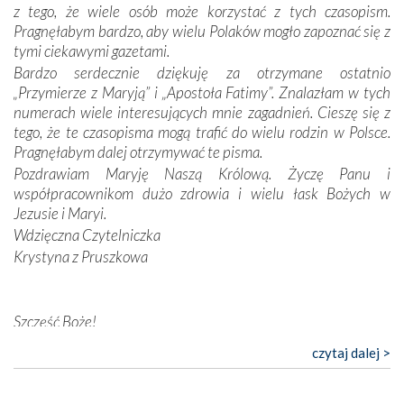
konieczności ciągłego zabiegania o własną duszę i o łaskę
z tego, że wiele osób może korzystać z tych czasopism.
Opatrzności. Wierność przynosi pomyślność –
Pragnęłabym bardzo, aby wielu Polaków mogło zapoznać się z
przynajmniej w życiu duchowym. Odstępstwo owocuje
tymi ciekawymi gazetami.
nieszczęściem i śmiercią. Te uniwersalne prawdy
Bardzo serdecznie dziękuję za otrzymane ostatnio
przychodziły na myśl, gdy słuchaliśmy opowieści
„Przymierze z Maryją” i „Apostoła Fatimy”. Znalazłam w tych
przewodników o portugalskich monarchach i wodzach,
numerach wiele interesujących mnie zagadnień. Cieszę się z
zwycięskich bitwach i nieszczęśliwych losach grzesznych
tego, że te czasopisma mogą trafić do wielu rodzin w Polsce.
kochanków.
Pragnęłabym dalej otrzymywać te pisma.
Pozdrawiam Maryję Naszą Królową. Życzę Panu i
Byli tym razem pośród Apostołów Fatimy reprezentanci
współpracownikom dużo zdrowia i wielu łask Bożych w
każdego spośród żyjących pokoleń. Najmłodszy uczestnik
Jezusie i Maryi.
liczył sobie 13 lat, zaś senior, pan Zdzisław – już 94.
–
Wdzięczna Czytelniczka
Całe życie marzyłem, by tu przyjechać
– przyznał w
Krystyna z Pruszkowa
rozmowie.
Nasza pielgrzymka nie byłaby tak bogata w duchową treść
Szczęść Boże!
bez obecności duszpasterza – księdza Krzysztofa.
Oprócz zapewnienia nam możliwości codziennego
Bardzo dziękuję za przysyłanie mi „Przymierza z Maryją”. Jest
czytaj dalej >
wysłuchania Mszy Świętej, dawał on wyrazy swej
to pismo, które bardzo sobie cenię i szanuję. Redagujecie
niezwykłej czci dla Matki Bożej śpiewem
Godzinek
i
ciekawe artykuły. Zawsze czekam na nowe numery i pragnę
pięknych pieśni.
poinformować, że zawsze będę Was wspierać. Niech Pan Bóg