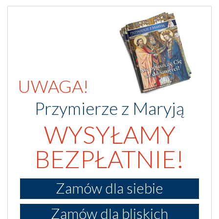
UWAGA!
Przymierze z Maryją
WYSYŁAMY
BEZPŁATNIE!
Zamów dla siebie
Zamów dla bliskich