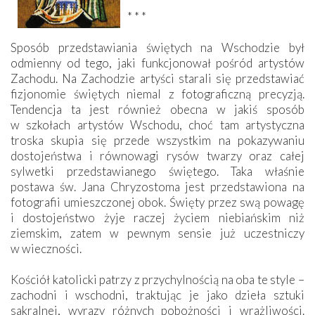
* * *
Sposób przedstawiania świętych na Wschodzie był
odmienny od tego, jaki funkcjonował pośród artystów
Zachodu. Na Zachodzie artyści starali się przedstawiać
fizjonomie świętych niemal z fotograficzną precyzją.
Tendencja ta jest również obecna w jakiś sposób
w szkołach artystów Wschodu, choć tam artystyczna
troska skupia się przede wszystkim na pokazywaniu
dostojeństwa i równowagi rysów twarzy oraz całej
sylwetki przedstawianego świętego. Taka właśnie
postawa św. Jana Chryzostoma jest przedstawiona na
fotografii umieszczonej obok. Święty przez swą powagę
i dostojeństwo żyje raczej życiem niebiańskim niż
ziemskim, zatem w pewnym sensie już uczestniczy
w wieczności.
Kościół katolicki patrzy z przychylnością na oba te style –
zachodni i wschodni, traktując je jako dzieła sztuki
sakralnej, wyrazy różnych pobożności i wrażliwości.