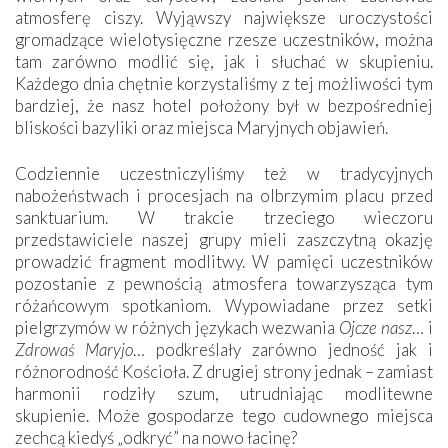
atmosferę ciszy. Wyjąwszy największe uroczystości
gromadzące wielotysięczne rzesze uczestników, można
tam zarówno modlić się, jak i słuchać w skupieniu.
Każdego dnia chętnie korzystaliśmy z tej możliwości tym
bardziej, że nasz hotel położony był w bezpośredniej
bliskości bazyliki oraz miejsca Maryjnych objawień.
Codziennie uczestniczyliśmy też w tradycyjnych
nabożeństwach i procesjach na olbrzymim placu przed
sanktuarium. W trakcie trzeciego wieczoru
przedstawiciele naszej grupy mieli zaszczytną okazję
prowadzić fragment modlitwy. W pamięci uczestników
pozostanie z pewnością atmosfera towarzysząca tym
różańcowym spotkaniom. Wypowiadane przez setki
pielgrzymów w różnych językach wezwania
Ojcze nasz
… i
Zdrowaś Maryjo
… podkreślały zarówno jedność jak i
różnorodność Kościoła. Z drugiej strony jednak – zamiast
harmonii rodziły szum, utrudniając modlitewne
skupienie. Może gospodarze tego cudownego miejsca
zechcą kiedyś „odkryć” na nowo łacinę?