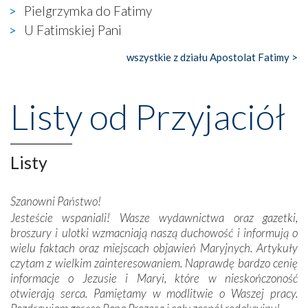
gdzie w miejscu dawnego kościoła działa dzisiaj…
Pielgrzymka do Fatimy
księgarnia.
U Fatimskiej Pani
Nasze pielgrzymkowe wyprawy, których celem były
wszystkie z działu Apostolat Fatimy >
wspaniałe klasztory w miasteczku Alcobaça czy w Batalhi,
przeniosły nas do czasów, gdy świątynie bez wątpienia
wznoszono na chwałę Bożą, na przykład – w podzięce za
Listy od Przyjaciół
Opatrznościową pomoc w wygranej bitwie o
niepodległość kraju. Zachwyt budziła potężna, a zarazem
misterna architektura tych monumentalnych dzieł,
wspaniałe zdobienia, dbałość ich twórców o detale,
Listy
połączenie talentów z wytrwałością i pracowitością
budowniczych.
Szanowni Państwo!
Jesteście wspaniali! Wasze wydawnictwa oraz gazetki,
Podążyliśmy też śladami fatimskich wizjonerów – Łucji
broszury i ulotki wzmacniają naszą duchowość i informują o
dos Santos oraz świętych Hiacynty i Franciszka Marto.
wielu faktach oraz miejscach objawień Maryjnych. Artykuły
Modliliśmy się przy ich grobach. Odprawiliśmy Drogę
czytam z wielkim zainteresowaniem. Naprawdę bardzo cenię
Krzyżową w ich rodzinnych stronach, odwiedziliśmy
informacje o Jezusie i Maryi, które w nieskończoność
domy, w których żyli.
otwierają serca. Pamiętamy w modlitwie o Waszej pracy.