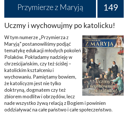
149
Przymierze z Maryją
Uczmy i wychowujmy po katolicku!
W tym numerze „Przymierza z
Maryją” postanowiliśmy podjąć
tematykę edukacji młodych pokoleń
Polaków. Pokładamy nadzieję w
chrześcijańskim, czy też ściślej –
katolickim kształceniu i
wychowaniu. Pamiętamy bowiem,
że katolicyzm jest nie tylko
doktryną, dogmatem czy też
zbiorem modlitw i obrzędów, lecz
nade wszystko żywą relacją z Bogiem i powinien
oddziaływać na całe państwo i całe społeczeństwo.