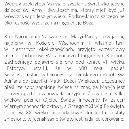
Według apokryfów Maryja przyszła na świat jako jedyne
dziecko św. Anny i św. Joachima, którzy mieli być już
wówczas w podeszłym wieku. Podkreślało to szczególne
okoliczności wydarzenia i ingerencję Bożą.
Kult Narodzenia Najświętszej Maryi Panny rozwijał się
najpierw w Kościele Wschodnim i właśnie tam,
w nieznanych okolicznościach, przyjęto wrześniowy
termin obchodów. W kalendarzu liturgicznym Kościoła
Zachodniego pojawiło się ono pod koniec VII wieku.
Historycy ustalili, że w 688 roku papież
Sergiusz I ustanowił procesję z rzymskiego kościoła św.
Adriana do Bazyliki Matki Bożej Większej. Uczestnicy
nieśli ze sobą zapalone świece na znak, że Maryja jest
Jutrzenką, która zapowiada przyjście Zbawiciela. Kilka
wieków później Ojciec Święty Innocenty IV zalecił
wiernym obchodzić oktawę, a Grzegorz XI wigilię święta.
Choć w XX wieku te dodatkowe dni kultu zostały
zniesione, to jednak samo święto jest nadal celebrowane.