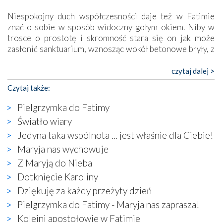
Niespokojny duch współczesności daje też w Fatimie
znać o sobie w sposób widoczny gołym okiem. Niby w
trosce o prostotę i skromność stara się on jak może
zasłonić sanktuarium, wznosząc wokół betonowe bryły, z
których niektóre nawet zostały poświęcone jako miejsca
katolickiego kultu. Tylko co wspólnego z żywą,
czytaj dalej >
autentyczną wiarą mogą mieć płaskie, szare bunkry albo
Czytaj także:
kaplice, w których Tabernakulum przypomina bardziej
skrzynkę na narzędzia? Albo co powiedzieć o ustawionym
Pielgrzymka do Fatimy
tuż przy nowej bazylice wielkim krzyżu, na którym
Światło wiary
zamiast Chrystusa umieszczono dziwaczną postać jakby
Jedyna taka wspólnota ... jest właśnie dla Ciebie!
wyjętą ze starożytnych hieroglifów? W kulturowym
kontekście naszych czasów to raczej karykatura niż godny
Maryja nas wychowuje
wizerunek Zbawiciela…
Z Maryją do Nieba
Zatem nawet w bezpośrednim otoczeniu sanktuarium
Dotknięcie Karoliny
naocznie przekonaliśmy się, że wewnątrz Kościoła toczy
Dziękuję za każdy przeżyty dzień
się ogromna walka o kształt katolicyzmu i o serca
wierzących. Do czego to zmaganie może prowadzić,
Pielgrzymka do Fatimy - Maryja nas zaprasza!
widzieliśmy w urokliwym, niewielkim mieście Obidos,
Kolejni apostołowie w Fatimie