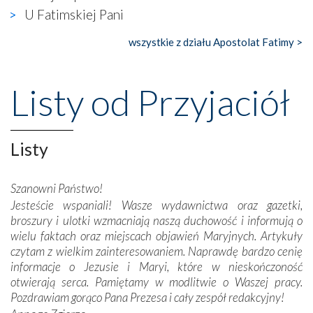
gdzie w miejscu dawnego kościoła działa dzisiaj…
U Fatimskiej Pani
księgarnia.
wszystkie z działu Apostolat Fatimy >
Nasze pielgrzymkowe wyprawy, których celem były
wspaniałe klasztory w miasteczku Alcobaça czy w Batalhi,
przeniosły nas do czasów, gdy świątynie bez wątpienia
Listy od Przyjaciół
wznoszono na chwałę Bożą, na przykład – w podzięce za
Opatrznościową pomoc w wygranej bitwie o
niepodległość kraju. Zachwyt budziła potężna, a zarazem
misterna architektura tych monumentalnych dzieł,
Listy
wspaniałe zdobienia, dbałość ich twórców o detale,
połączenie talentów z wytrwałością i pracowitością
Szanowni Państwo!
budowniczych.
Jesteście wspaniali! Wasze wydawnictwa oraz gazetki,
broszury i ulotki wzmacniają naszą duchowość i informują o
Podążyliśmy też śladami fatimskich wizjonerów – Łucji
wielu faktach oraz miejscach objawień Maryjnych. Artykuły
dos Santos oraz świętych Hiacynty i Franciszka Marto.
czytam z wielkim zainteresowaniem. Naprawdę bardzo cenię
Modliliśmy się przy ich grobach. Odprawiliśmy Drogę
informacje o Jezusie i Maryi, które w nieskończoność
Krzyżową w ich rodzinnych stronach, odwiedziliśmy
otwierają serca. Pamiętamy w modlitwie o Waszej pracy.
domy, w których żyli.
Pozdrawiam gorąco Pana Prezesa i cały zespół redakcyjny!