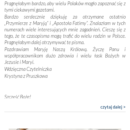
Pragnęłabym bardzo, aby wielu Polaków mogło zapoznać się z
Opatrzności. Wierność przynosi pomyślność –
tymi ciekawymi gazetami.
przynajmniej w życiu duchowym. Odstępstwo owocuje
Bardzo serdecznie dziękuję za otrzymane ostatnio
nieszczęściem i śmiercią. Te uniwersalne prawdy
„Przymierze z Maryją” i „Apostoła Fatimy”. Znalazłam w tych
przychodziły na myśl, gdy słuchaliśmy opowieści
numerach wiele interesujących mnie zagadnień. Cieszę się z
przewodników o portugalskich monarchach i wodzach,
tego, że te czasopisma mogą trafić do wielu rodzin w Polsce.
zwycięskich bitwach i nieszczęśliwych losach grzesznych
Pragnęłabym dalej otrzymywać te pisma.
kochanków.
Pozdrawiam Maryję Naszą Królową. Życzę Panu i
współpracownikom dużo zdrowia i wielu łask Bożych w
Byli tym razem pośród Apostołów Fatimy reprezentanci
Jezusie i Maryi.
każdego spośród żyjących pokoleń. Najmłodszy uczestnik
Wdzięczna Czytelniczka
liczył sobie 13 lat, zaś senior, pan Zdzisław – już 94.
–
Krystyna z Pruszkowa
Całe życie marzyłem, by tu przyjechać
– przyznał w
rozmowie.
Nasza pielgrzymka nie byłaby tak bogata w duchową treść
Szczęść Boże!
bez obecności duszpasterza – księdza Krzysztofa.
Bardzo dziękuję za przysyłanie mi „Przymierza z Maryją”. Jest
czytaj dalej >
Oprócz zapewnienia nam możliwości codziennego
to pismo, które bardzo sobie cenię i szanuję. Redagujecie
wysłuchania Mszy Świętej, dawał on wyrazy swej
ciekawe artykuły. Zawsze czekam na nowe numery i pragnę
niezwykłej czci dla Matki Bożej śpiewem
Godzinek
i
poinformować, że zawsze będę Was wspierać. Niech Pan Bóg
pięknych pieśni.
nas prowadzi!