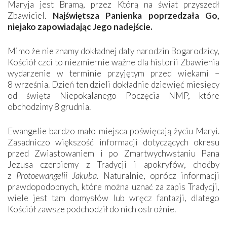
Maryja jest Bramą, przez Którą na świat przyszedł
Zbawiciel.
Naj
ś
wi
ę
tsza Panienka poprzedza
ł
a Go,
niejako zapowiadaj
ą
c Jego ­nadej
ś
cie.
Mimo że nie znamy dokładnej daty narodzin Bogarodzicy,
Kościół czci to niezmiernie ważne dla historii Zbawienia
wydarzenie w terminie przyjętym przed wiekami –
8 września. Dzień ten dzieli dokładnie dziewięć miesięcy
od święta Niepokalanego Poczęcia NMP, które
obchodzimy 8 ­grudnia.
Ewangelie bardzo mało miejsca poświęcają życiu Maryi.
Zasadniczo większość informacji dotyczących okresu
przed Zwiastowaniem i po Zmartwychwstaniu Pana
Jezusa czerpiemy z Tradycji i apokryfów, choćby
z
Protoewangelii Jakuba
. Naturalnie, oprócz informacji
prawdopodobnych, które można uznać za zapis Tradycji,
wiele jest tam domysłów lub wręcz fantazji, dlatego
Kościół zawsze podchodził do nich ostrożnie.