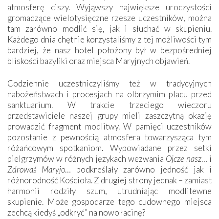
atmosferę ciszy. Wyjąwszy największe uroczystości
gromadzące wielotysięczne rzesze uczestników, można
tam zarówno modlić się, jak i słuchać w skupieniu.
Każdego dnia chętnie korzystaliśmy z tej możliwości tym
bardziej, że nasz hotel położony był w bezpośredniej
bliskości bazyliki oraz miejsca Maryjnych objawień.
Codziennie uczestniczyliśmy też w tradycyjnych
nabożeństwach i procesjach na olbrzymim placu przed
sanktuarium. W trakcie trzeciego wieczoru
przedstawiciele naszej grupy mieli zaszczytną okazję
prowadzić fragment modlitwy. W pamięci uczestników
pozostanie z pewnością atmosfera towarzysząca tym
różańcowym spotkaniom. Wypowiadane przez setki
pielgrzymów w różnych językach wezwania
Ojcze nasz
… i
Zdrowaś Maryjo
… podkreślały zarówno jedność jak i
różnorodność Kościoła. Z drugiej strony jednak – zamiast
harmonii rodziły szum, utrudniając modlitewne
skupienie. Może gospodarze tego cudownego miejsca
zechcą kiedyś „odkryć” na nowo łacinę?