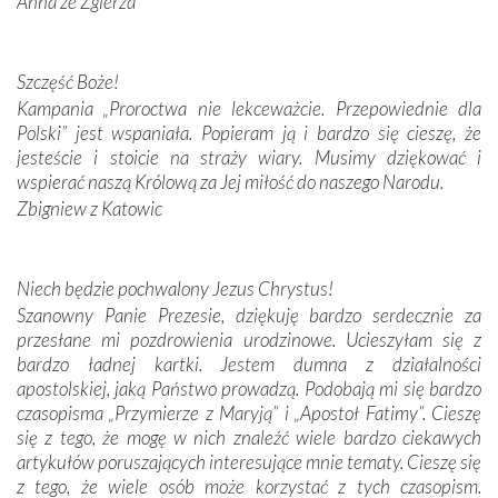
Anna ze Zgierza
W miejscu objawień Matki Bożej zapaliliśmy świece
przywiezione wraz z intencjami powierzonymi nam przez
Darczyńców w ramach akcji „Twoje światło w Fatimie”.
Podczas tej kilkudniowej wyprawy na każdym kroku
Szczęść Boże!
spotykaliśmy się z serdeczną otwartością
Kampania „Proroctwa nie lekceważcie. Przepowiednie dla
Portugalczyków. Podziwialiśmy ich ludową sztukę i
Polski” jest wspaniała. Popieram ją i bardzo się cieszę, że
zwyczaje. Mimo że nasze kraje są od siebie bardzo
jesteście i stoicie na straży wiary. Musimy dziękować i
oddalone, w żaden sposób nie czuliśmy się obco.
wspierać naszą Królową za Jej miłość do naszego Narodu.
Sprawiła to oczywiście sama Matka Boża, ale też
Zbigniew z Katowic
kulturowa bliskość biorąca swój początek w naszej
wspólnej wierze. Podczas wyjazdów do historycznych
miejsc, które znalazły się na trasie naszej pielgrzymki,
Niech będzie pochwalony Jezus Chrystus!
mieliśmy okazję przekonać się, że Maryja swoją opieką
Szanowny Panie Prezesie, dziękuję bardzo serdecznie za
otacza nie tylko nasz naród, lecz wszystkie nacje, które
przesłane mi pozdrowienia urodzinowe. Ucieszyłam się z
się Jej ufnie oddają, a także każdą osobę, która zawierza
bardzo ładnej kartki. Jestem dumna z działalności
Jej siebie oraz swych bliskich.
apostolskiej, jaką Państwo prowadzą. Podobają mi się bardzo
czasopisma „Przymierze z Maryją” i „Apostoł Fatimy”. Cieszę
Dzieje Portugalii to również historia wierności Bogu i
się z tego, że mogę w nich znaleźć wiele bardzo ciekawych
odstępstw, także w życiu władców. Trudne momenty w
artykułów poruszających interesujące mnie tematy. Cieszę się
wymiarze tak osobistym, jak i zbiorowym, przypominają o
z tego, że wiele osób może korzystać z tych czasopism.
konieczności ciągłego zabiegania o własną duszę i o łaskę