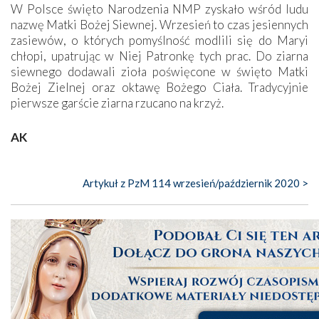
W Polsce święto Narodzenia NMP zyskało wśród ludu
nazwę Matki Bożej Siewnej. Wrzesień to czas jesiennych
zasiewów, o których pomyślność modlili się do Maryi
chłopi, upatrując w Niej Patronkę tych prac. Do ziarna
siewnego dodawali zioła poświęcone w święto Matki
Bożej Zielnej oraz oktawę Bożego Ciała. Tradycyjnie
pierwsze garście ziarna rzucano na krzyż.
AK
Artykuł z PzM 114 wrzesień/październik 2020 >