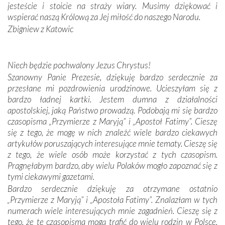
zwyczaje. Mimo że nasze kraje są od siebie bardzo
jesteście i stoicie na straży wiary. Musimy dziękować i
oddalone, w żaden sposób nie czuliśmy się obco.
wspierać naszą Królową za Jej miłość do naszego Narodu.
Sprawiła to oczywiście sama Matka Boża, ale też
Zbigniew z Katowic
kulturowa bliskość biorąca swój początek w naszej
wspólnej wierze. Podczas wyjazdów do historycznych
miejsc, które znalazły się na trasie naszej pielgrzymki,
Niech będzie pochwalony Jezus Chrystus!
mieliśmy okazję przekonać się, że Maryja swoją opieką
Szanowny Panie Prezesie, dziękuję bardzo serdecznie za
otacza nie tylko nasz naród, lecz wszystkie nacje, które
przesłane mi pozdrowienia urodzinowe. Ucieszyłam się z
się Jej ufnie oddają, a także każdą osobę, która zawierza
bardzo ładnej kartki. Jestem dumna z działalności
Jej siebie oraz swych bliskich.
apostolskiej, jaką Państwo prowadzą. Podobają mi się bardzo
czasopisma „Przymierze z Maryją” i „Apostoł Fatimy”. Cieszę
Dzieje Portugalii to również historia wierności Bogu i
się z tego, że mogę w nich znaleźć wiele bardzo ciekawych
odstępstw, także w życiu władców. Trudne momenty w
artykułów poruszających interesujące mnie tematy. Cieszę się
wymiarze tak osobistym, jak i zbiorowym, przypominają o
z tego, że wiele osób może korzystać z tych czasopism.
konieczności ciągłego zabiegania o własną duszę i o łaskę
Pragnęłabym bardzo, aby wielu Polaków mogło zapoznać się z
Opatrzności. Wierność przynosi pomyślność –
tymi ciekawymi gazetami.
przynajmniej w życiu duchowym. Odstępstwo owocuje
Bardzo serdecznie dziękuję za otrzymane ostatnio
nieszczęściem i śmiercią. Te uniwersalne prawdy
„Przymierze z Maryją” i „Apostoła Fatimy”. Znalazłam w tych
przychodziły na myśl, gdy słuchaliśmy opowieści
numerach wiele interesujących mnie zagadnień. Cieszę się z
przewodników o portugalskich monarchach i wodzach,
tego, że te czasopisma mogą trafić do wielu rodzin w Polsce.