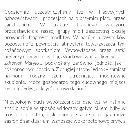
Codziennie uczestniczyliśmy też w tradycyjnych
nabożeństwach i procesjach na olbrzymim placu przed
sanktuarium. W trakcie trzeciego wieczoru
przedstawiciele naszej grupy mieli zaszczytną okazję
prowadzić fragment modlitwy. W pamięci uczestników
pozostanie z pewnością atmosfera towarzysząca tym
różańcowym spotkaniom. Wypowiadane przez setki
pielgrzymów w różnych językach wezwania
Ojcze nasz
… i
Zdrowaś Maryjo
… podkreślały zarówno jedność jak i
różnorodność Kościoła. Z drugiej strony jednak – zamiast
harmonii rodziły szum, utrudniając modlitewne
skupienie. Może gospodarze tego cudownego miejsca
zechcą kiedyś „odkryć” na nowo łacinę?
Niespokojny duch współczesności daje też w Fatimie
znać o sobie w sposób widoczny gołym okiem. Niby w
trosce o prostotę i skromność stara się on jak może
zasłonić sanktuarium, wznosząc wokół betonowe bryły, z
których niektóre nawet zostały poświęcone jako miejsca