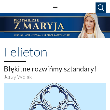
Felieton
Błękitne rozwińmy sztandary!
Jerzy Wolak