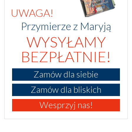
UWAGA!
Przymierze z Maryją
WYSYŁAMY
BEZPŁATNIE!
Zamów dla siebie
Zamów dla bliskich
Wesprzyj nas!