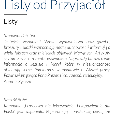
Listy od Przyjaciół
wznoszono na chwałę Bożą, na przykład – w podzięce za
Opatrznościową pomoc w wygranej bitwie o
niepodległość kraju. Zachwyt budziła potężna, a zarazem
misterna architektura tych monumentalnych dzieł,
Listy
wspaniałe zdobienia, dbałość ich twórców o detale,
połączenie talentów z wytrwałością i pracowitością
Szanowni Państwo!
budowniczych.
Jesteście wspaniali! Wasze wydawnictwa oraz gazetki,
broszury i ulotki wzmacniają naszą duchowość i informują o
Podążyliśmy też śladami fatimskich wizjonerów – Łucji
wielu faktach oraz miejscach objawień Maryjnych. Artykuły
dos Santos oraz świętych Hiacynty i Franciszka Marto.
czytam z wielkim zainteresowaniem. Naprawdę bardzo cenię
Modliliśmy się przy ich grobach. Odprawiliśmy Drogę
informacje o Jezusie i Maryi, które w nieskończoność
Krzyżową w ich rodzinnych stronach, odwiedziliśmy
otwierają serca. Pamiętamy w modlitwie o Waszej pracy.
domy, w których żyli.
Pozdrawiam gorąco Pana Prezesa i cały zespół redakcyjny!
Anna ze Zgierza
W miejscu objawień Matki Bożej zapaliliśmy świece
przywiezione wraz z intencjami powierzonymi nam przez
Darczyńców w ramach akcji „Twoje światło w Fatimie”.
Podczas tej kilkudniowej wyprawy na każdym kroku
Szczęść Boże!
spotykaliśmy się z serdeczną otwartością
Kampania „Proroctwa nie lekceważcie. Przepowiednie dla
Portugalczyków. Podziwialiśmy ich ludową sztukę i
Polski” jest wspaniała. Popieram ją i bardzo się cieszę, że