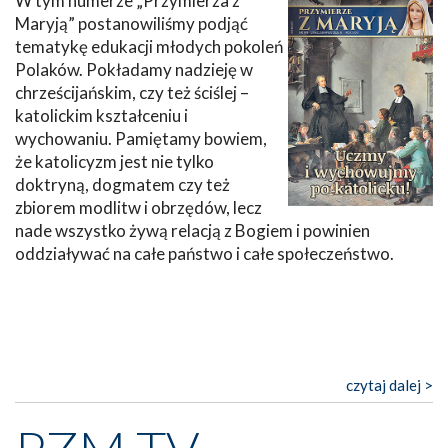
W tym numerze „Przymierza z
Maryją” postanowiliśmy podjąć
tematykę edukacji młodych pokoleń
Polaków. Pokładamy nadzieję w
chrześcijańskim, czy też ściślej –
katolickim kształceniu i
wychowaniu. Pamiętamy bowiem,
że katolicyzm jest nie tylko
doktryną, dogmatem czy też
zbiorem modlitw i obrzędów, lecz
nade wszystko żywą relacją z Bogiem i powinien
oddziaływać na całe państwo i całe społeczeństwo.
czytaj dalej >