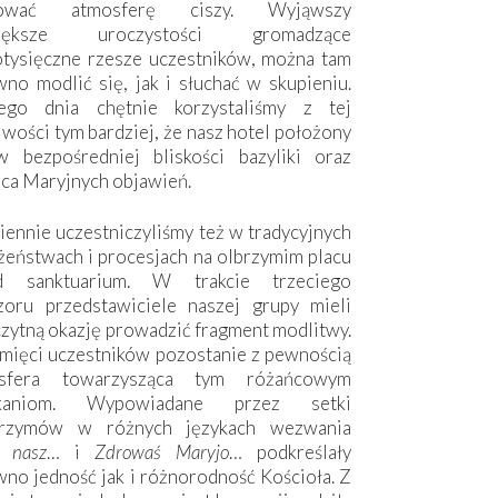
hować atmosferę ciszy. Wyjąwszy
większe uroczystości gromadzące
otysięczne rzesze uczestników, można tam
no modlić się, jak i słuchać w skupieniu.
ego dnia chętnie korzystaliśmy z tej
wości tym bardziej, że nasz hotel położony
w bezpośredniej bliskości bazyliki oraz
sca Maryjnych objawień.
ennie uczestniczyliśmy też w tradycyjnych
żeństwach i procesjach na olbrzymim placu
d sanktuarium. W trakcie trzeciego
zoru przedstawiciele naszej grupy mieli
zytną okazję prowadzić fragment modlitwy.
mięci uczestników pozostanie z pewnością
sfera towarzysząca tym różańcowym
tkaniom. Wypowiadane przez setki
grzymów w różnych językach wezwania
e nasz
… i
Zdrowaś Maryjo
… podkreślały
no jedność jak i różnorodność Kościoła. Z