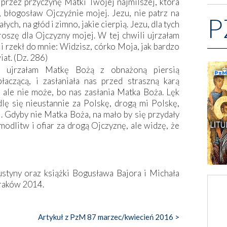
przez przyczynę Matki Twojej najmilszej, która
 błogosław Ojczyźnie mojej. Jezu, nie patrz na
P
łych, na głód i zimno, jakie cierpią. Jezu, dla tych
proszę dla Ojczyzny mojej. W tej chwili ujrzałam
 i rzekł do mnie: Widzisz, córko Moja, jak bardzo
iat. (Dz. 286)
m ujrzałam Matkę Bożą z obnażoną piersią
aczącą, i zasłaniała nas przed straszną karą
 ale nie może, bo nas zasłania Matka Boża. Lęk
lę się nieustannie za Polskę, drogą mi Polskę,
. Gdyby nie Matka Boża, na mało by się przydały
odlitw i ofiar za drogą Ojczyznę, ale widzę, że
styny oraz książki Bogusława Bajora i Michała
raków 2014.
Artykuł z PzM 87 marzec/kwiecień 2016 >