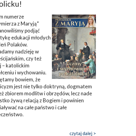
olicku!
m numerze
ymierza z Maryją”
anowiliśmy podjąć
tykę edukacji młodych
leń Polaków.
adamy nadzieję w
ścijańskim, czy też
ej – katolickim
łceniu i wychowaniu.
ętamy bowiem, że
icyzm jest nie tylko doktryną, dogmatem
eż zbiorem modlitw i obrzędów, lecz nade
tko żywą relacją z Bogiem i powinien
aływać na całe państwo i całe
eczeństwo.
czytaj dalej >