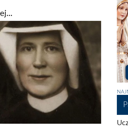
jej…
NAJ
P
Ucz