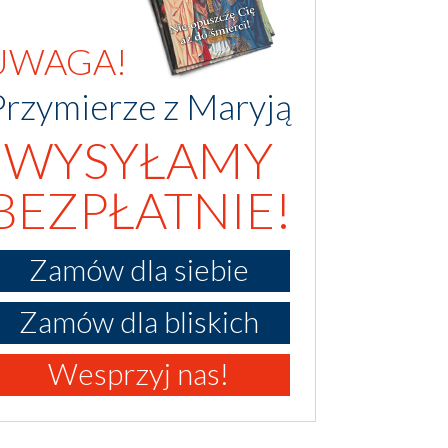
UWAGA!
Przymierze z Maryją
WYSYŁAMY
BEZPŁATNIE!
Zamów dla siebie
Zamów dla bliskich
Wesprzyj nas!