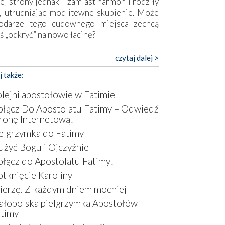
ej strony jednak – zamiast harmonii rodziły
, utrudniając modlitewne skupienie. Może
odarze tego cudownego miejsca zechcą
ś „odkryć” na nowo łacinę?
pokojny duch współczesności daje też w
czytaj dalej >
mie znać o sobie w sposób widoczny gołym
j także:
m. Niby w trosce o prostotę i skromność
a się on jak może zasłonić sanktuarium,
lejni apostołowie w Fatimie
sząc wokół betonowe bryły, z których
łącz Do Apostolatu Fatimy – Odwiedź
óre nawet zostały poświęcone jako miejsca
ronę Internetową!
ickiego kultu. Tylko co wspólnego z żywą,
elgrzymka do Fatimy
ntyczną wiarą mogą mieć płaskie, szare
ry albo kaplice, w których Tabernakulum
użyć Bogu i Ojczyźnie
omina bardziej skrzynkę na narzędzia? Albo
łącz do Apostolatu Fatimy!
owiedzieć o ustawionym tuż przy nowej
tknięcie Karoliny
lice wielkim krzyżu, na którym zamiast
erzę. Z każdym dniem mocniej
stusa umieszczono dziwaczną postać jakby
tą ze starożytnych hieroglifów? W
łopolska pielgrzymka Apostołów
rowym kontekście naszych czasów to raczej
timy
atura niż godny wizerunek Zbawiciela…