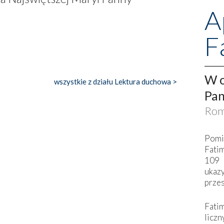
A
F
W o
wszystkie z działu Lektura duchowa >
Pan
Rom
Pomi
Fati
109 
ukaz
przes
Fati
liczn