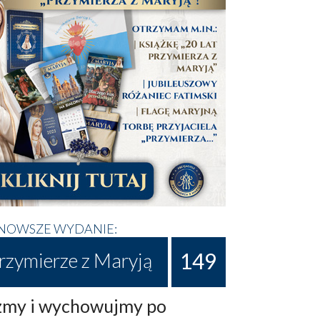
NOWSZE WYDANIE:
149
rzymierze z Maryją
my i wychowujmy po