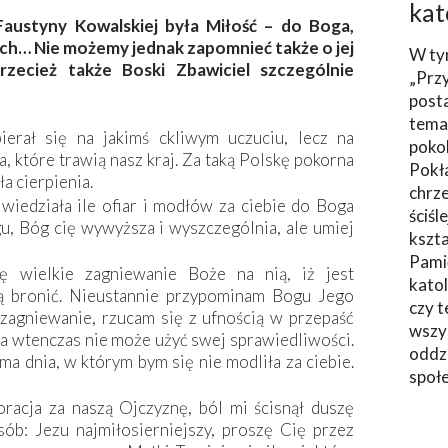
kat
austyny Kowalskiej była Miłość – do Boga,
nich… Nie możemy jednak zapomnieć także o jej
W ty
przecież także Boski Zbawiciel szczególnie
„Prz
post
tema
ierał się na jakimś ckliwym uczuciu, lecz na
poko
, które trawią nasz kraj. Za taką Polskę pokorna
Pokł
a cierpienia.
chrze
wiedziała ile ofiar i modłów za ciebie do Boga
ściśl
u, Bóg cię wywyższa i wyszczególnia, ale umiej
kszta
Pami
ę wielkie zagniewanie Boże na nią, iż jest
katol
ją bronić. Nieustannie przypominam Bogu Jego
czy t
 zagniewanie, rzucam się z ufnością w przepaść
wszys
, a wtenczas nie może użyć swej sprawiedliwości.
oddzi
 ma dnia, w którym bym się nie modliła za ciebie.
społ
racja za naszą Ojczyznę, ból mi ścisnął duszę
ób: Jezu najmiłosierniejszy, proszę Cię przez