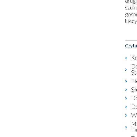
drugi
szum
gosp
kiedy
Nies
Fati
Czyta
okie
star
Ko
wzno
Do
niekt
St
katol
Pi
aute
bunk
Sł
przyp
Do
co p
Do
bazy
Wi
Chry
wyję
Ma
kultu
Fa
karyk