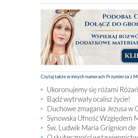
Czytaj także w innych numerach Przymierza z M
Ukoronujemy się różami Różań
Bądź wytrwały ocalisz życie!
Duchowe zmagania Jezusa w 
Synowska Ufność Względem M
Św. Ludwik Maria Grignion de 
O skuteczności wstawiennictw