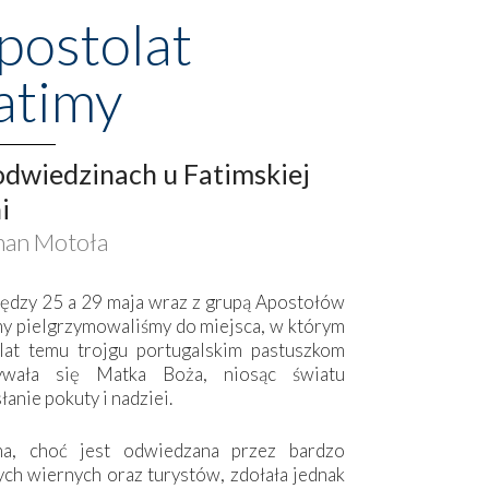
postolat
atimy
dwiedzinach u Fatimskiej
i
an Motoła
ędzy 25 a 29 maja wraz z grupą Apostołów
my pielgrzymowaliśmy do miejsca, w którym
lat temu trojgu portugalskim pastuszkom
ywała się Matka Boża, niosąc światu
łanie pokuty i nadziei.
ma, choć jest odwiedzana przez bardzo
ych wiernych oraz turystów, zdołała jednak