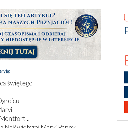
aryją:
ca świętego
Ogrójcu
aryi
Montfort...
a Najświętszej Maryi Panny