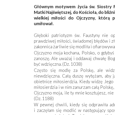
Głównym motywem życia św. Siostry F
Matki Najświętszej, do Kościoła, do bliź
wielkiej miłości do Ojczyzny, którą 
umiłował.
Głęboki patriotyzm św. Faustyny nie op
prawdziwej miłości, świadomej błędów i zła
zakonnica żarliwie się modliła i ofiarowywał
Ojczyzno moja kochana, Polsko, o gdybyś 
zanoszę. Ale uważaj i oddawaj chwałę Bog
być wdzięczna. (Dz. 1038)
Często się modlę za Polskę, ale widz
niewdzięczna. Całą duszę wytężam, aby 
obietnice miłosierdzia. Kiedy widzę Jego
miłosierdzia i w nim zanurzam całą Polskę
Ojczyzno moja, ile ty mnie kosztujesz, nie
(Dz. 1188)
W pewnej chwili, kiedy się odprawiła ado
i zaczęłam się modlić w następujący spos