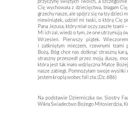
przyczynę świętych Twoich, a szczególnie 
Cię wychowała z dziecięctwa, błagam Cię,
grzechy nasze, ale spójrz się na łzy dzieci ma
niewiniątek, udziel mi łaski, o którą Cię 
Pana Jezusa, który miał oczy zaszłe łzami –
Mi ich żal, wiedz o tym, że one utrzymują św
Wrzesień. Pierwszy piątek. Wieczore
i zatkniętym mieczem, rzewnymi łzami pł
Bożą. Bóg chce nas dotknąć straszną karą,
straszny przeszedł przez moją duszę, mod
która jest tak mało wdzięczna Matce Bożej
nasze zabiegi. Pomnożyłam swoje wysiłki m
jestem kroplą wobec fali zła. (Dz. 686)
Na podstawie Dzienniczka św. Siostry Fau
Wikła Świadectwo Bożego Miłosierdzia, K