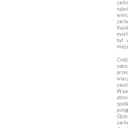
zac
naj
wiel
zarów
Każd
możli
był 
miej
Codzi
nabo
prze
wiec
zaszc
W pa
atmo
spo
piel
Ojcz
zarów