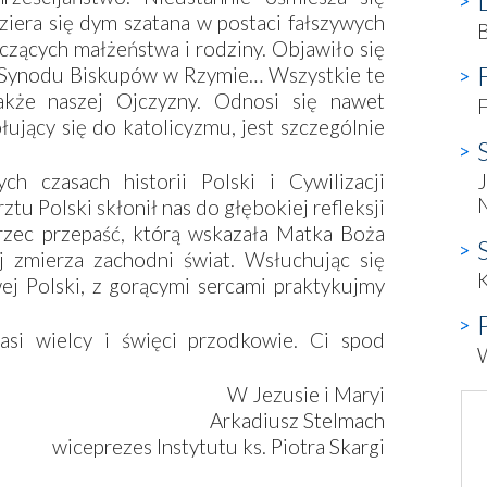
ziera się dym szatana w postaci fałszywych
yczących małżeństwa i rodziny. Objawiło się
i Synodu Biskupów w Rzymie… Wszystkie te
także naszej Ojczyzny. Odnosi się nawet
F
łujący się do katolicyzmu, jest szczególnie
h czasach historii Polski i Cywilizacji
J
ztu Polski skłonił nas do głębokiej refleksji
rzec przepaść, którą wskazała Matka Boża
 zmierza zachodni świat. Wsłuchując się
K
j Polski, z gorącymi sercami praktykujmy
si wielcy i święci przodkowie. Ci spod
W Jezusie i Maryi
Arkadiusz Stelmach
wiceprezes Instytutu ks. Piotra Skargi