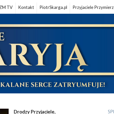
ZM TV
Kontakt
PiotrSkarga.pl
Przyjaciele Przymierz
Drodzy Przyjaciele,
SP