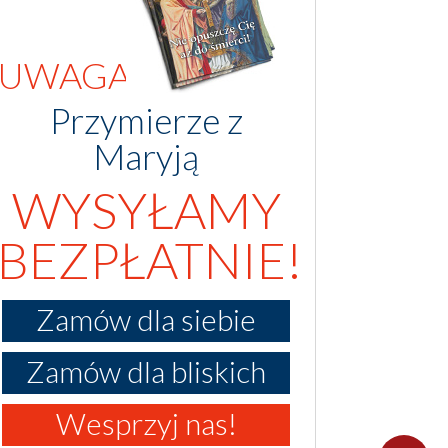
UWAGA!
Przymierze z
Maryją
WYSYŁAMY
BEZPŁATNIE!
Zamów dla siebie
Zamów dla bliskich
Wesprzyj nas!