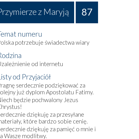
87
Przymierze z Maryją
Temat numeru
olska potrzebuje świadectwa wiary
Rodzina
zależnienie od internetu
Listy od Przyjaciół
ragnę serdecznie podziękować za
olejny już dyplom Apostolatu Fatimy.
iech będzie pochwalony Jezus
hrystus!
erdecznie dziękuję za przesyłane
ateriały, które bardzo sobie cenię.
erdecznie dziękuję za pamięć o mnie i
a Wasze modlitwy.