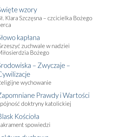
Święte wzory
ł. Klara Szczęsna – czcicielka Bożego
erca
Słowo kapłana
rzeszyć zuchwale w nadziei
iłosierdzia Bożego
Środowiska – Zwyczaje –
Cywilizacje
eligijne wychowanie
Zapomniane Prawdy i Wartości
pójność doktryny katolickiej
Blask Kościoła
Sakrament spowiedzi