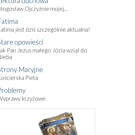
Lektura duchowa
Błogosław Ojczyźnie mojej…
Fatima
atima jest dziś szczególnie aktualna!
Stare opowieści
ak Pan Jezus małego Józia wziął do
Nieba
Strony Maryjne
ościerska Pieta
Problemy
Wyprawy krzyżowe