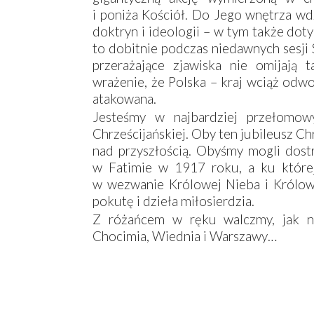
i poniża Kościół. Do Jego wnętrza wd
doktryn i ideologii – w tym także dot
to dobitnie podczas niedawnych sesj
przerażające zjawiska nie omijają 
wrażenie, że Polska – kraj wciąż odwo
atakowana.
Jesteśmy w najbardziej przełomowyc
Chrześcijańskiej. Oby ten jubileusz Chr
nad przyszłością. Obyśmy mogli dost
w Fatimie w 1917 roku, a ku której
w wezwanie Królowej Nieba i Królowe
pokutę i dzieła miłosierdzia.
Z różańcem w ręku walczmy, jak na
Chocimia, Wiednia i Warszawy…