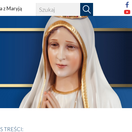
a z Maryją
IS TREŚCI: