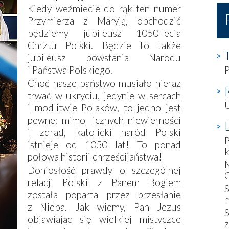
Kiedy weźmiecie do rąk ten numer
Przymierza z Maryją, obchodzić
będziemy jubileusz 1050-lecia
Chrztu Polski. Będzie to także
jubileusz powstania Narodu
i Państwa Polskiego.
P
Choć nasze państwo musiało nieraz
trwać w ukryciu, jedynie w sercach
U
i modlitwie Polaków, to jedno jest
pewne: mimo licznych niewierności
i zdrad, katolicki naród Polski
P
istnieje od 1050 lat! To ponad
k
połowa historii chrześcijaństwa!
N
Doniosłość prawdy o szczególnej
C
relacji Polski z Panem Bogiem
S
została poparta przez przesłanie
m
z Nieba. Jak wiemy, Pan Jezus
S
objawiając się wielkiej mistyczce
z