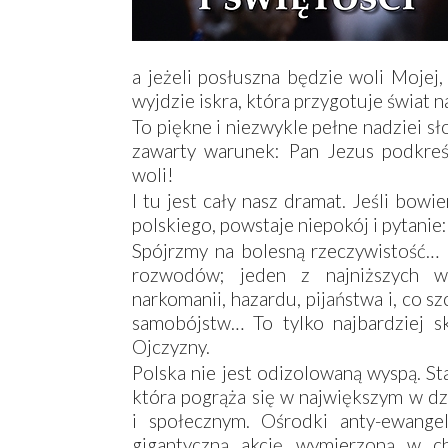
a jeżeli posłuszna będzie woli Mojej,
wyjdzie iskra, która przygotuje świat 
To piękne i niezwykle pełne nadziei s
zawarty warunek: Pan Jezus podkreśl
woli!
I tu jest cały nasz dramat. Jeśli bo
polskiego, powstaje niepokój i pytanie
Spójrzmy na bolesną rzeczywistość… 
rozwodów; jeden z najniższych w 
narkomanii, hazardu, pijaństwa i, co s
samobójstw… To tylko najbardziej s
Ojczyzny.
Polska nie jest odizolowaną wyspą. St
która pogrąża się w największym w dzi
i społecznym. Ośrodki anty-ewangel
gigantyczną akcję wymierzoną w ch