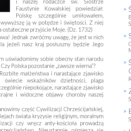
i naszej rodaczce św. Siostrze
Faustynie Kowalskiej powiedział:
Polskę szczególnie umiłowałem,
B
 wywyższę ją w potędze i świętości. Z niej
S
na ostateczne przyjście Moje. (Dz. 1732)
łowa! Jednak zwróćmy uwagę, że jest w nich
G
a jeżeli nasz kraj posłuszny będzie Jego
M
wiem uświadomimy sobie obecny stan narodu
: Czy Polska pozostanie „zawsze wierna”?
Rozbite małżeństwa i narastające zjawisko
R
świecie wskaźników dzietności, plaga
zczególnie niepokojące, narastające zjawisko
krajne i widoczne objawy choroby naszej
S
anowimy część Cywilizacji Chrześcijańskiej,
ejach świata kryzysie religijnym, moralnym
izacji czy wręcz anty-kościoła prowadzą
rześcijaństwo. Nieustannie ośmiesza się