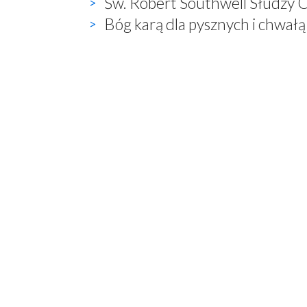
Św. Robert Southwell Słudzy C
Bóg karą dla pysznych i chwałą