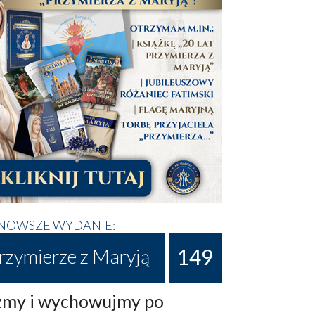
NOWSZE WYDANIE:
149
rzymierze z Maryją
my i wychowujmy po