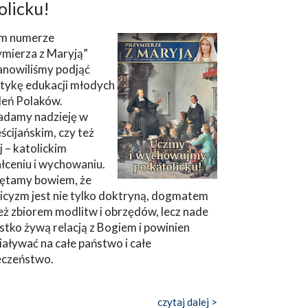
olicku!
m numerze
ymierza z Maryją”
anowiliśmy podjąć
tykę edukacji młodych
leń Polaków.
adamy nadzieję w
ścijańskim, czy też
ej – katolickim
łceniu i wychowaniu.
ętamy bowiem, że
icyzm jest nie tylko doktryną, dogmatem
eż zbiorem modlitw i obrzędów, lecz nade
tko żywą relacją z Bogiem i powinien
aływać na całe państwo i całe
eczeństwo.
czytaj dalej >