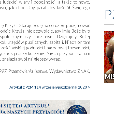
 ludzkiej wiary i pobożności, a także te nowe,
ci, jak chociażby parafialny kościół Świętego
P
się Krzyża. Starajcie się na co dzień podejmować
rońcie Krzyża, nie pozwólcie, aby Imię Boże było
społecznym czy rodzinnym. Dziękujmy Bożej
kół, urzędów publicznych, szpitali. Niech on tam
ześcijańskiej godności i narodowej tożsamości,
 gdzie są nasze korzenie. Niech przypomina nam
u znalazła swój najgłębszy wyraz.
97. Przemówienia, homilie.
Wydawnictwo ZNAK,
Artykuł z PzM 114 wrzesień/październik 2020 >