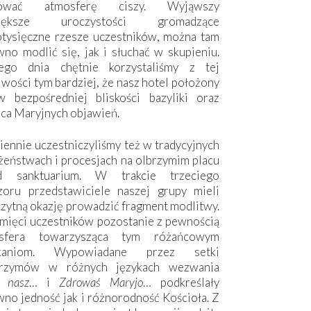
hować atmosferę ciszy. Wyjąwszy
większe uroczystości gromadzące
otysięczne rzesze uczestników, można tam
no modlić się, jak i słuchać w skupieniu.
ego dnia chętnie korzystaliśmy z tej
wości tym bardziej, że nasz hotel położony
w bezpośredniej bliskości bazyliki oraz
sca Maryjnych objawień.
ennie uczestniczyliśmy też w tradycyjnych
żeństwach i procesjach na olbrzymim placu
d sanktuarium. W trakcie trzeciego
zoru przedstawiciele naszej grupy mieli
zytną okazję prowadzić fragment modlitwy.
mięci uczestników pozostanie z pewnością
sfera towarzysząca tym różańcowym
tkaniom. Wypowiadane przez setki
grzymów w różnych językach wezwania
e nasz
… i
Zdrowaś Maryjo
… podkreślały
no jedność jak i różnorodność Kościoła. Z