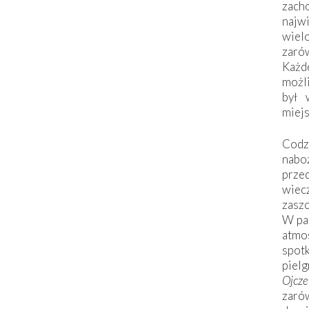
zac
naj
wiel
zarów
Każd
możli
był 
miej
Codzi
nabo
prze
wiec
zaszc
W pa
atmo
spo
piel
Ojcz
zarów