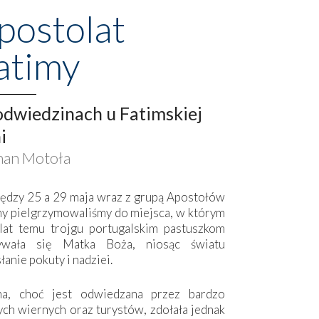
postolat
atimy
dwiedzinach u Fatimskiej
i
an Motoła
ędzy 25 a 29 maja wraz z grupą Apostołów
my pielgrzymowaliśmy do miejsca, w którym
lat temu trojgu portugalskim pastuszkom
ywała się Matka Boża, niosąc światu
łanie pokuty i nadziei.
ma, choć jest odwiedzana przez bardzo
ych wiernych oraz turystów, zdołała jednak