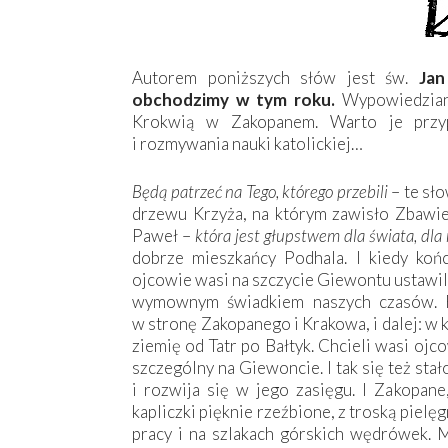
Autorem poniższych słów jest św.
Jan
obchodzimy w tym roku.
Wypowiedziane
Krokwią w Zakopanem. Warto je przy
i rozmywania nauki katolickiej…
B
ę
d
ą
patrze
ć
na Tego, którego przebili
– te sł
drzewu Krzyża, na którym zawisło Zbawie
Paweł –
która jest g
ł
upstwem dla
ś
wiata, dla
dobrze mieszkańcy Podhala. I kiedy końc
ojcowie wasi na szczycie Giewontu ustawili 
wymownym świadkiem naszych czasów. Rz
w stronę Zakopanego i Krakowa, i dalej: w
ziemię od Tatr po Bałtyk. Chcieli wasi oj
szczególny na Giewoncie. I tak się też stał
i rozwija się w jego zasięgu. I Zakopan
kapliczki pięknie rzeźbione, z troską pie
pracy i na szlakach górskich wędrówek. M