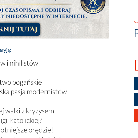
aryją:
w i nihilistów
stwo pogańskie
ska pasja modernistów
j walki z kryzysem
ii katolickiej?
otniejsze orędzie!