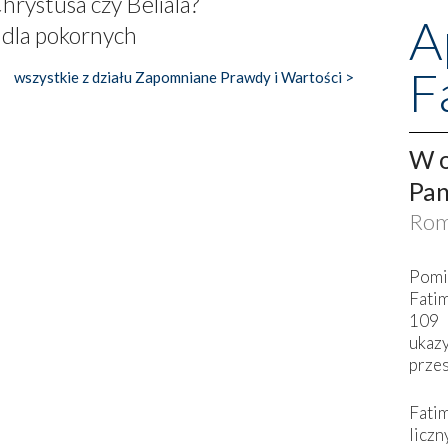
hrystusa czy Beliala?
A
 dla pokornych
F
wszystkie z działu Zapomniane Prawdy i Wartości >
W o
Pan
Rom
Pomi
Fati
109 
ukaz
przes
Fati
liczn