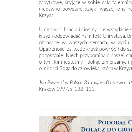
zabytkowe, kryjące w sobie całą tajemnicę
niedawno powstałe dzięki waszej ofiarnoś
Krzyża.
Umiłowani bracia i siostry, nie wstydźcie 
krzyż i odpowiadać na miłość Chrystusa. B
obrażane w waszych sercach, w życiu 
Opatrzności za to, że krzyż powrócił do sz
pozostanie! Niech przypomina o naszej chr
o tym, kim jesteśmy i dokąd zmierzamy, i
o miłości Boga do człowieka, która w Krzyż
Jan Pawe
ł
II w Polsce 31 maja–10 czerwca 19
Kraków 1997, s. 132–133.