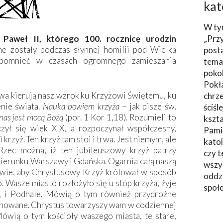
kat
W ty
 Pawe
ł
II, którego 100. rocznic
ę
urodzin
„Prz
 zostały podczas słynnej homilii pod Wielką
post
pomnieć w czasach ogromnego zamieszania
tema
poko
Pokł
owa kierują nasz wzrok ku Krzyżowi Świętemu, ku
chrze
nie świata.
Nauka bowiem krzy
ż
a
– jak pisze św.
ściśl
 nas jest moc
ą
Bo
żą
(por. 1 Kor 1,18). Rozumieli to
kszta
zył się wiek XIX, a rozpoczynał współczesny,
Pami
krzyż. Ten krzyż tam stoi i trwa. Jest niemym, ale
katol
ec można, iż ten jubileuszowy krzyż patrzy
czy t
 kierunku Warszawy i Gdańska. Ogarnia całą naszą
wszys
cowie, aby Chrystusowy Krzyż królował w sposób
oddzi
o. Wasze miasto rozłożyło się u stóp krzyża, żyje
społ
e, i Podhale. Mówią o tym również przydrożne
lęgnowane. Chrystus towarzyszy wam w codziennej
ówią o tym kościoły waszego miasta, te stare,