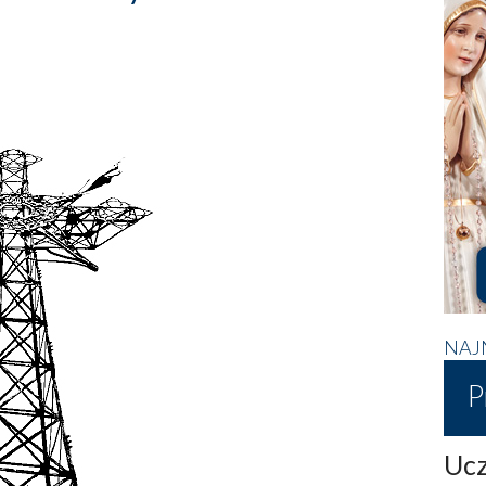
NAJ
P
Ucz