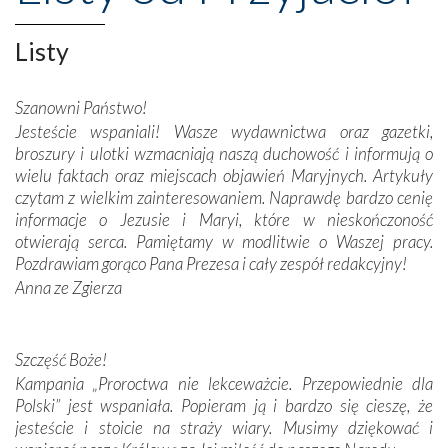
niepodległość kraju. Zachwyt budziła potężna, a zarazem
misterna architektura tych monumentalnych dzieł,
wspaniałe zdobienia, dbałość ich twórców o detale,
Listy
połączenie talentów z wytrwałością i pracowitością
budowniczych.
Szanowni Państwo!
Jesteście wspaniali! Wasze wydawnictwa oraz gazetki,
Podążyliśmy też śladami fatimskich wizjonerów – Łucji
broszury i ulotki wzmacniają naszą duchowość i informują o
dos Santos oraz świętych Hiacynty i Franciszka Marto.
wielu faktach oraz miejscach objawień Maryjnych. Artykuły
Modliliśmy się przy ich grobach. Odprawiliśmy Drogę
czytam z wielkim zainteresowaniem. Naprawdę bardzo cenię
Krzyżową w ich rodzinnych stronach, odwiedziliśmy
informacje o Jezusie i Maryi, które w nieskończoność
domy, w których żyli.
otwierają serca. Pamiętamy w modlitwie o Waszej pracy.
Pozdrawiam gorąco Pana Prezesa i cały zespół redakcyjny!
W miejscu objawień Matki Bożej zapaliliśmy świece
Anna ze Zgierza
przywiezione wraz z intencjami powierzonymi nam przez
Darczyńców w ramach akcji „Twoje światło w Fatimie”.
Podczas tej kilkudniowej wyprawy na każdym kroku
spotykaliśmy się z serdeczną otwartością
Szczęść Boże!
Portugalczyków. Podziwialiśmy ich ludową sztukę i
Kampania „Proroctwa nie lekceważcie. Przepowiednie dla
zwyczaje. Mimo że nasze kraje są od siebie bardzo
Polski” jest wspaniała. Popieram ją i bardzo się cieszę, że
oddalone, w żaden sposób nie czuliśmy się obco.
jesteście i stoicie na straży wiary. Musimy dziękować i
Sprawiła to oczywiście sama Matka Boża, ale też