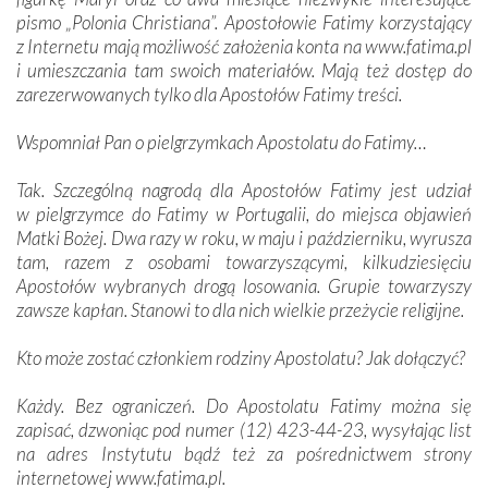
pismo „Polonia Christiana”. Apostołowie Fatimy korzystający
z Internetu mają możliwość założenia konta na www.fatima.pl
i umieszczania tam swoich materiałów. Mają też dostęp do
zarezerwowanych tylko dla Apostołów Fatimy treści.
Wspomniał Pan o pielgrzymkach Apo­stolatu do Fatimy…
Tak. Szczególną nagrodą dla Apostołów Fatimy jest udział
w pielgrzymce do Fatimy w Portugalii, do miejsca objawień
Matki Bożej. Dwa razy w roku, w maju i październiku, wyrusza
tam, razem z osobami towarzyszącymi, kilkudziesięciu
Apostołów wybranych drogą losowania. Grupie towarzyszy
zawsze kapłan. Stanowi to dla nich wielkie przeżycie religijne.
Kto może zostać członkiem rodziny Apostolatu? Jak dołączyć?
Każdy. Bez ograniczeń. Do Apostolatu Fatimy można się
zapisać, dzwoniąc pod numer (12) 423-44-23, wysyłając list
na adres Instytutu bądź też za pośrednictwem strony
internetowej www.fatima.pl.