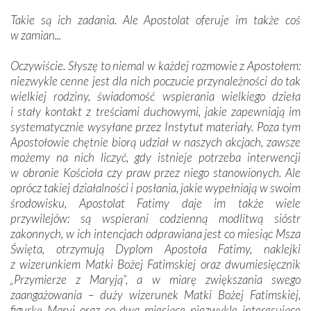
Takie są ich zadania. Ale Apostolat oferuje im także coś
w zamian...
Oczywiście. Słyszę to niemal w każdej rozmowie z Apostołem:
niezwykle cenne jest dla nich poczucie przynależności do tak
wielkiej rodziny, świadomość wspierania wielkiego dzieła
i stały kontakt z treściami duchowymi, jakie zapewniają im
systematycznie wysyłane przez Instytut materiały. Poza tym
Apostołowie chętnie biorą udział w naszych akcjach, zawsze
możemy na nich liczyć, gdy istnieje potrzeba interwencji
w obronie Kościoła czy praw przez niego stanowionych. Ale
oprócz takiej działalności i posłania, jakie wypełniają w swoim
środowisku, Apostolat Fatimy daje im także wiele
przywilejów: są wspierani codzienną modlitwą sióstr
zakonnych, w ich intencjach odprawiana jest co miesiąc Msza
Święta, otrzymują Dyplom Apostoła Fatimy, naklejki
z wizerunkiem Matki Bożej Fatimskiej oraz dwumiesięcznik
„Przymierze z Maryją”, a w miarę zwiększania swego
zaangażowania – duży wizerunek Matki Bożej Fatimskiej,
figurkę Maryi oraz co dwa miesiące niezwykle interesujące