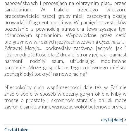
nabożeństwach i procesjach na olbrzymim placu przed
sanktuarium. W trakcie trzeciego wieczoru
przedstawiciele naszej grupy mieli zaszczytną okazję
prowadzić fragment modlitwy. W pamięci uczestników
pozostanie z pewnością atmosfera towarzysząca tym
różańcowym spotkaniom. Wypowiadane przez setki
pielgrzymów w różnych językach wezwania
Ojcze nasz
… i
Zdrowaś Maryjo
… podkreślały zarówno jedność jak i
różnorodność Kościoła. Z drugiej strony jednak – zamiast
harmonii rodziły szum, utrudniając modlitewne
skupienie. Może gospodarze tego cudownego miejsca
zechcą kiedyś „odkryć” na nowo łacinę?
Niespokojny duch współczesności daje też w Fatimie
znać o sobie w sposób widoczny gołym okiem. Niby w
trosce o prostotę i skromność stara się on jak może
zasłonić sanktuarium, wznosząc wokół betonowe bryły, z
których niektóre nawet zostały poświęcone jako miejsca
katolickiego kultu. Tylko co wspólnego z żywą,
czytaj dalej >
autentyczną wiarą mogą mieć płaskie, szare bunkry albo
Czytaj także: