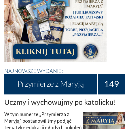
NAJNOWSZE WYDANIE:
149
Przymierze z Maryją
Uczmy i wychowujmy po katolicku!
W tym numerze „Przymierza z
Maryją” postanowiliśmy podjąć
tematykę edukacji młodych pokoleń