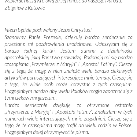
wspierać naszą Królową za Jej miłość do naszego Narodu.
kulturowa bliskość biorąca swój początek w naszej
Zbigniew z Katowic
wspólnej wierze. Podczas wyjazdów do historycznych
miejsc, które znalazły się na trasie naszej pielgrzymki,
mieliśmy okazję przekonać się, że Maryja swoją opieką
Niech będzie pochwalony Jezus Chrystus!
otacza nie tylko nasz naród, lecz wszystkie nacje, które
Szanowny Panie Prezesie, dziękuję bardzo serdecznie za
się Jej ufnie oddają, a także każdą osobę, która zawierza
przesłane mi pozdrowienia urodzinowe. Ucieszyłam się z
Jej siebie oraz swych bliskich.
bardzo ładnej kartki. Jestem dumna z działalności
apostolskiej, jaką Państwo prowadzą. Podobają mi się bardzo
Dzieje Portugalii to również historia wierności Bogu i
czasopisma „Przymierze z Maryją” i „Apostoł Fatimy”. Cieszę
odstępstw, także w życiu władców. Trudne momenty w
się z tego, że mogę w nich znaleźć wiele bardzo ciekawych
wymiarze tak osobistym, jak i zbiorowym, przypominają o
artykułów poruszających interesujące mnie tematy. Cieszę się
konieczności ciągłego zabiegania o własną duszę i o łaskę
z tego, że wiele osób może korzystać z tych czasopism.
Opatrzności. Wierność przynosi pomyślność –
Pragnęłabym bardzo, aby wielu Polaków mogło zapoznać się z
przynajmniej w życiu duchowym. Odstępstwo owocuje
tymi ciekawymi gazetami.
nieszczęściem i śmiercią. Te uniwersalne prawdy
Bardzo serdecznie dziękuję za otrzymane ostatnio
przychodziły na myśl, gdy słuchaliśmy opowieści
„Przymierze z Maryją” i „Apostoła Fatimy”. Znalazłam w tych
przewodników o portugalskich monarchach i wodzach,
numerach wiele interesujących mnie zagadnień. Cieszę się z
zwycięskich bitwach i nieszczęśliwych losach grzesznych
tego, że te czasopisma mogą trafić do wielu rodzin w Polsce.
kochanków.
Pragnęłabym dalej otrzymywać te pisma.