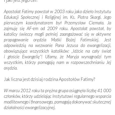
i jaki jest jego cel?
Apostolat Fatimy powstał w 2003 roku jako dzieło Instytutu
Edukacji Społecznej i Religijnej im. Ks. Piotra Skargi. Jego
pierwszym koordynatorem był Przemysław Ciemała. Ja
zajmuję się AF-em od 2009 roku. Apostolat powstał, by
katolicy świeccy mogli pełniej zaangażować się w aktywne
propagowanie orędzia Matki Bożej Fatimskiej. Jest
odpowiedzią na wezwanie Pana Jezusa do ewangelizacji,
obowiązujące wszystkich katolików: „Idźcie na cały świat
i głoście Ewangelię”! Ufamy, że Maryja wynagrodzi tym
wszystkim, którzy pomagają nam w rozpowszechnianiu Jej
orędzia.
Jak liczna jest dzisiaj rodzina Apostołów Fatimy?
W marcu 2012 roku ta prężna grupa osiągnęła liczbę 41 000
członków, którzy udzielając Instytutowi regularnego wsparcia
modlitewnego i finansowego, pomagają dokonywać skutecznej
działalności ewangelizacyjnej.