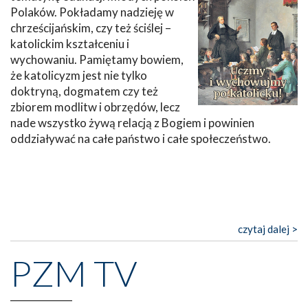
Polaków. Pokładamy nadzieję w
chrześcijańskim, czy też ściślej –
katolickim kształceniu i
wychowaniu. Pamiętamy bowiem,
że katolicyzm jest nie tylko
doktryną, dogmatem czy też
zbiorem modlitw i obrzędów, lecz
nade wszystko żywą relacją z Bogiem i powinien
oddziaływać na całe państwo i całe społeczeństwo.
czytaj dalej >
PZM TV