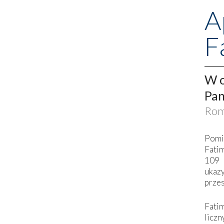
A
F
W o
Pan
Rom
Pomi
Fati
109 
ukaz
przes
Fati
liczn