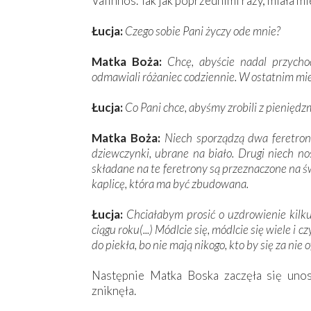
Valinhos. Tak jak poprzednimi razy, miała 
Łucja:
Czego sobie Pani życzy ode mnie?
Matka Boża:
Chcę, abyście nadal przychod
odmawiali różaniec codziennie. W ostatnim mie
Łucja:
Co Pani chce, abyśmy zrobili z pieniędzm
Matka Boża:
Niech sporządzą dwa feretrony
dziewczynki, ubrane na biało. Drugi niech no
składane na te feretrony są przeznaczone na ś
kaplicę, która ma być zbudowana.
Łucja:
Chciałabym prosić o uzdrowienie kilku
ciągu roku(...) Módlcie się, módlcie się wiele i 
do piekła, bo nie mają nikogo, kto by się za nie o
Następnie Matka Boska zaczęła się uno
zniknęła.