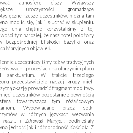
hować atmosferę ciszy. Wyjąwszy
większe uroczystości gromadzące
otysięczne rzesze uczestników, można tam
no modlić się, jak i słuchać w skupieniu.
ego dnia chętnie korzystaliśmy z tej
wości tym bardziej, że nasz hotel położony
w bezpośredniej bliskości bazyliki oraz
sca Maryjnych objawień.
ennie uczestniczyliśmy też w tradycyjnych
żeństwach i procesjach na olbrzymim placu
d sanktuarium. W trakcie trzeciego
zoru przedstawiciele naszej grupy mieli
zytną okazję prowadzić fragment modlitwy.
mięci uczestników pozostanie z pewnością
sfera towarzysząca tym różańcowym
tkaniom. Wypowiadane przez setki
grzymów w różnych językach wezwania
e nasz
… i
Zdrowaś Maryjo
… podkreślały
no jedność jak i różnorodność Kościoła. Z