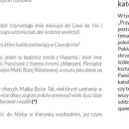
miejsce rozmowa:
kat
W ty
„Prz
zili trzynastego dnia miesiąca do Cova da Iria i
post
siącu uczynię cud, aby wszyscy uwierzyli.
tema
poko
i, które ludzie zostawiają w Cova da Iria?
Pokł
chrze
. Jeden ty będziesz nosiła z Hiacyntą i dwie inne
ściśl
si Franciszek z trzema innymi chłopcami. Pieniądze
kszta
więto Matki Bożej Różańcowej, a reszta jako datek na
Pami
katol
czy t
 chorych.
Matka Boża:
Tak, niektórych uzdrowię w
czyńcie ofiary za grzeszników ponieważ wiele dusz idzie
wszys
fiarował i modlił.
(*)
oddzi
społ
sić do Nieba w kierunku wschodnim, po czym