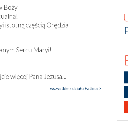
w Boży
tualna!
i istotną częścią Orędzia
lanym Sercu Maryi!
cie więcej Pana Jezusa...
wszystkie z działu Fatima >