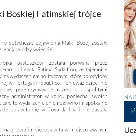
 Boskiej Fatimskiej trójce
rne dotychczas objawienia Matki Bożej zostały
rencją władzy świeckiej.
rójka pastuszków została porwana przez
remu podlegała Fatima. Sądził on, że tajemnice
akimś wydarzeniem politycznym, które położyłoby
j w Portugalii republice. Ponieważ dzieci nie
dzone, przetrzymywane razem z pospolitymi
iecny administrator w końcu poniechał swoich
NAJ
le całe to wydarzenie uniemożliwiło im spotkanie
P
kle pojawiła się w Cova da Iria i nie zastała
Ucz
Panna znowu im się objawiła w miejscu zwanym