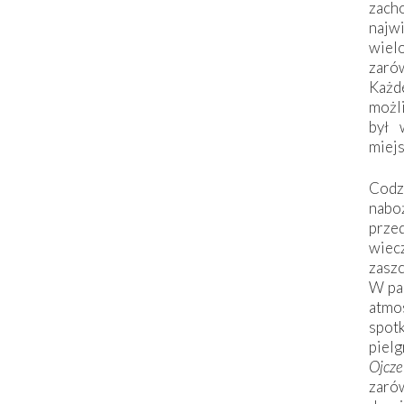
zac
naj
wiel
zarów
Każd
możli
był 
miej
Codzi
nabo
prze
wiec
zaszc
W pa
atmo
spo
piel
Ojcz
zarów