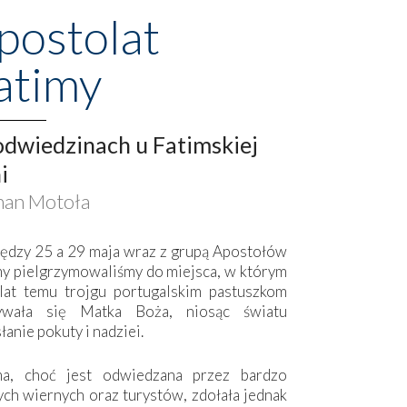
postolat
atimy
dwiedzinach u Fatimskiej
i
an Motoła
ędzy 25 a 29 maja wraz z grupą Apostołów
my pielgrzymowaliśmy do miejsca, w którym
lat temu trojgu portugalskim pastuszkom
ywała się Matka Boża, niosąc światu
łanie pokuty i nadziei.
ma, choć jest odwiedzana przez bardzo
ych wiernych oraz turystów, zdołała jednak