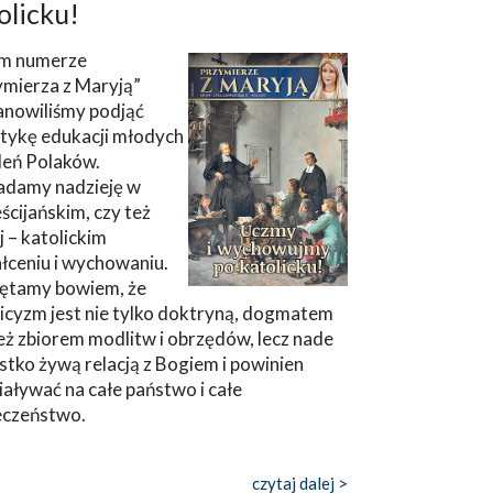
olicku!
m numerze
ymierza z Maryją”
anowiliśmy podjąć
tykę edukacji młodych
leń Polaków.
adamy nadzieję w
ścijańskim, czy też
ej – katolickim
łceniu i wychowaniu.
ętamy bowiem, że
icyzm jest nie tylko doktryną, dogmatem
eż zbiorem modlitw i obrzędów, lecz nade
tko żywą relacją z Bogiem i powinien
aływać na całe państwo i całe
eczeństwo.
czytaj dalej >