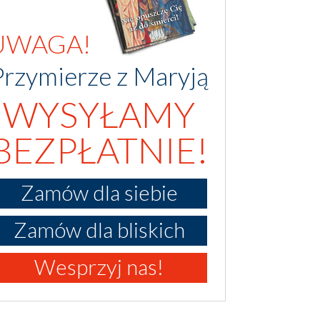
UWAGA!
Przymierze z Maryją
WYSYŁAMY
BEZPŁATNIE!
Zamów dla siebie
Zamów dla bliskich
Wesprzyj nas!