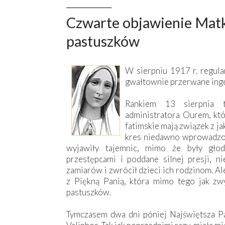
Czwarte objawienie Matki
pastuszków
W sierpniu 1917 r. regula
gwałtownie przerwane inge
Rankiem 13 sierpnia t
administratora Ourem, któ
fatimskie mają związek z j
kres niedawno wprowadzone
wyjawiły tajemnic, mimo że były gło
przestępcami i poddane silnej presji, n
zamiarów i zwrócił dzieci ich rodzinom. A
z Piękną Panią, która mimo tego jak zwy
pastuszków.
Tymczasem dwa dni póniej Najświętsza 