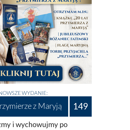
NOWSZE WYDANIE:
149
rzymierze z Maryją
my i wychowujmy po