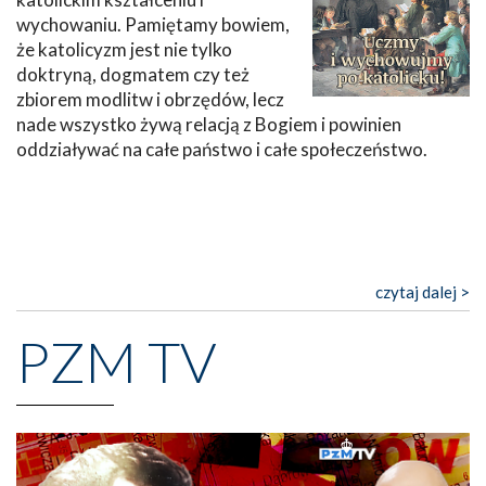
wychowaniu. Pamiętamy bowiem,
że katolicyzm jest nie tylko
doktryną, dogmatem czy też
zbiorem modlitw i obrzędów, lecz
nade wszystko żywą relacją z Bogiem i powinien
oddziaływać na całe państwo i całe społeczeństwo.
czytaj dalej >
PZM TV