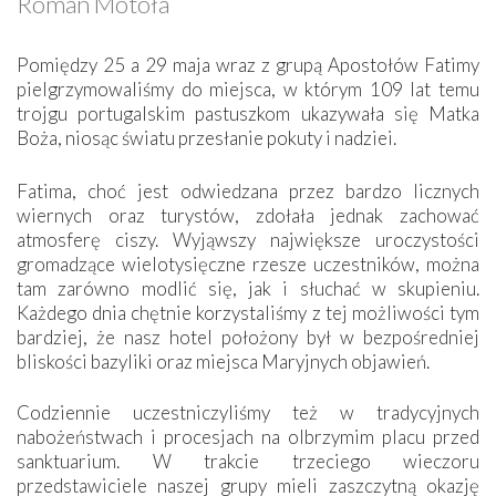
Roman Motoła
Pomiędzy 25 a 29 maja wraz z grupą Apostołów Fatimy
pielgrzymowaliśmy do miejsca, w którym 109 lat temu
trojgu portugalskim pastuszkom ukazywała się Matka
Boża, niosąc światu przesłanie pokuty i nadziei.
Fatima, choć jest odwiedzana przez bardzo licznych
wiernych oraz turystów, zdołała jednak zachować
atmosferę ciszy. Wyjąwszy największe uroczystości
gromadzące wielotysięczne rzesze uczestników, można
tam zarówno modlić się, jak i słuchać w skupieniu.
Każdego dnia chętnie korzystaliśmy z tej możliwości tym
bardziej, że nasz hotel położony był w bezpośredniej
bliskości bazyliki oraz miejsca Maryjnych objawień.
Codziennie uczestniczyliśmy też w tradycyjnych
nabożeństwach i procesjach na olbrzymim placu przed
sanktuarium. W trakcie trzeciego wieczoru
przedstawiciele naszej grupy mieli zaszczytną okazję