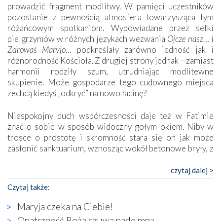
prowadzić fragment modlitwy. W pamięci uczestników
pozostanie z pewnością atmosfera towarzysząca tym
różańcowym spotkaniom. Wypowiadane przez setki
pielgrzymów w różnych językach wezwania
Ojcze nasz
… i
Zdrowaś Maryjo
… podkreślały zarówno jedność jak i
różnorodność Kościoła. Z drugiej strony jednak – zamiast
harmonii rodziły szum, utrudniając modlitewne
skupienie. Może gospodarze tego cudownego miejsca
zechcą kiedyś „odkryć” na nowo łacinę?
Niespokojny duch współczesności daje też w Fatimie
znać o sobie w sposób widoczny gołym okiem. Niby w
trosce o prostotę i skromność stara się on jak może
zasłonić sanktuarium, wznosząc wokół betonowe bryły, z
których niektóre nawet zostały poświęcone jako miejsca
katolickiego kultu. Tylko co wspólnego z żywą,
czytaj dalej >
autentyczną wiarą mogą mieć płaskie, szare bunkry albo
Czytaj także:
kaplice, w których Tabernakulum przypomina bardziej
skrzynkę na narzędzia? Albo co powiedzieć o ustawionym
Maryja czeka na Ciebie!
tuż przy nowej bazylice wielkim krzyżu, na którym
Opatrzność Boża czuwa nade mną