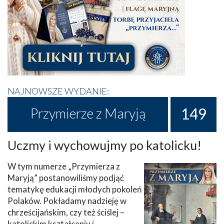
NAJNOWSZE WYDANIE:
149
Przymierze z Maryją
Uczmy i wychowujmy po katolicku!
W tym numerze „Przymierza z
Maryją” postanowiliśmy podjąć
tematykę edukacji młodych pokoleń
Polaków. Pokładamy nadzieję w
chrześcijańskim, czy też ściślej –
katolickim kształceniu i