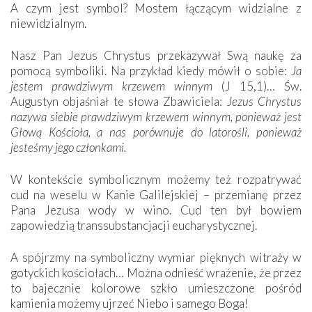
A czym jest symbol? Mostem łączącym widzialne z
niewidzialnym.
Nasz Pan Jezus Chrystus przekazywał Swą naukę za
pomocą symboliki. Na przykład kiedy mówił o sobie:
Ja
jestem prawdziwym krzewem winnym
(J 15,1)… Św.
Augustyn objaśniał te słowa Zbawiciela:
Jezus Chrystus
nazywa siebie prawdziwym krzewem winnym, ponieważ jest
Głową Kościoła, a nas porównuje do latorośli, ponieważ
jesteśmy jego członkami.
W kontekście symbolicznym możemy też rozpatrywać
cud na weselu w Kanie Galilejskiej – przemianę przez
Pana Jezusa wody w wino. Cud ten był bowiem
zapowiedzią transsubstancjacji eucharystycznej.
A spójrzmy na symboliczny wymiar pięknych witraży w
gotyckich kościołach… Można odnieść wrażenie, że przez
to bajecznie kolorowe szkło umieszczone pośród
kamienia możemy ujrzeć Niebo i samego Boga!