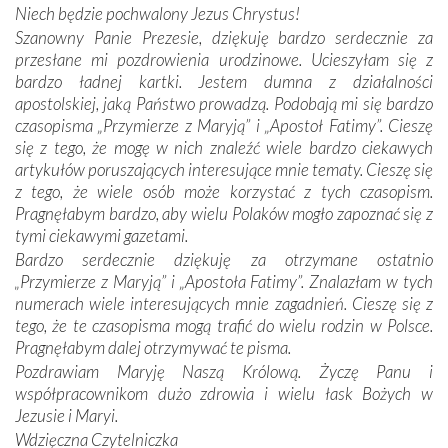
miejsc, które znalazły się na trasie naszej pielgrzymki,
Niech będzie pochwalony Jezus Chrystus!
mieliśmy okazję przekonać się, że Maryja swoją opieką
Szanowny Panie Prezesie, dziękuję bardzo serdecznie za
otacza nie tylko nasz naród, lecz wszystkie nacje, które
przesłane mi pozdrowienia urodzinowe. Ucieszyłam się z
się Jej ufnie oddają, a także każdą osobę, która zawierza
bardzo ładnej kartki. Jestem dumna z działalności
Jej siebie oraz swych bliskich.
apostolskiej, jaką Państwo prowadzą. Podobają mi się bardzo
czasopisma „Przymierze z Maryją” i „Apostoł Fatimy”. Cieszę
Dzieje Portugalii to również historia wierności Bogu i
się z tego, że mogę w nich znaleźć wiele bardzo ciekawych
odstępstw, także w życiu władców. Trudne momenty w
artykułów poruszających interesujące mnie tematy. Cieszę się
wymiarze tak osobistym, jak i zbiorowym, przypominają o
z tego, że wiele osób może korzystać z tych czasopism.
konieczności ciągłego zabiegania o własną duszę i o łaskę
Pragnęłabym bardzo, aby wielu Polaków mogło zapoznać się z
Opatrzności. Wierność przynosi pomyślność –
tymi ciekawymi gazetami.
przynajmniej w życiu duchowym. Odstępstwo owocuje
Bardzo serdecznie dziękuję za otrzymane ostatnio
nieszczęściem i śmiercią. Te uniwersalne prawdy
„Przymierze z Maryją” i „Apostoła Fatimy”. Znalazłam w tych
przychodziły na myśl, gdy słuchaliśmy opowieści
numerach wiele interesujących mnie zagadnień. Cieszę się z
przewodników o portugalskich monarchach i wodzach,
tego, że te czasopisma mogą trafić do wielu rodzin w Polsce.
zwycięskich bitwach i nieszczęśliwych losach grzesznych
Pragnęłabym dalej otrzymywać te pisma.
kochanków.
Pozdrawiam Maryję Naszą Królową. Życzę Panu i
współpracownikom dużo zdrowia i wielu łask Bożych w
Byli tym razem pośród Apostołów Fatimy reprezentanci
Jezusie i Maryi.
każdego spośród żyjących pokoleń. Najmłodszy uczestnik
Wdzięczna Czytelniczka
liczył sobie 13 lat, zaś senior, pan Zdzisław – już 94.
–