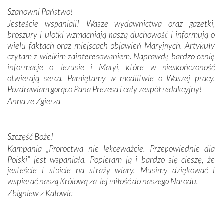
połączenie talentów z wytrwałością i pracowitością
Szanowni Państwo!
budowniczych.
Jesteście wspaniali! Wasze wydawnictwa oraz gazetki,
broszury i ulotki wzmacniają naszą duchowość i informują o
Podążyliśmy też śladami fatimskich wizjonerów – Łucji
wielu faktach oraz miejscach objawień Maryjnych. Artykuły
dos Santos oraz świętych Hiacynty i Franciszka Marto.
czytam z wielkim zainteresowaniem. Naprawdę bardzo cenię
Modliliśmy się przy ich grobach. Odprawiliśmy Drogę
informacje o Jezusie i Maryi, które w nieskończoność
Krzyżową w ich rodzinnych stronach, odwiedziliśmy
otwierają serca. Pamiętamy w modlitwie o Waszej pracy.
domy, w których żyli.
Pozdrawiam gorąco Pana Prezesa i cały zespół redakcyjny!
Anna ze Zgierza
W miejscu objawień Matki Bożej zapaliliśmy świece
przywiezione wraz z intencjami powierzonymi nam przez
Darczyńców w ramach akcji „Twoje światło w Fatimie”.
Podczas tej kilkudniowej wyprawy na każdym kroku
Szczęść Boże!
spotykaliśmy się z serdeczną otwartością
Kampania „Proroctwa nie lekceważcie. Przepowiednie dla
Portugalczyków. Podziwialiśmy ich ludową sztukę i
Polski” jest wspaniała. Popieram ją i bardzo się cieszę, że
zwyczaje. Mimo że nasze kraje są od siebie bardzo
jesteście i stoicie na straży wiary. Musimy dziękować i
oddalone, w żaden sposób nie czuliśmy się obco.
wspierać naszą Królową za Jej miłość do naszego Narodu.
Sprawiła to oczywiście sama Matka Boża, ale też
Zbigniew z Katowic
kulturowa bliskość biorąca swój początek w naszej
wspólnej wierze. Podczas wyjazdów do historycznych