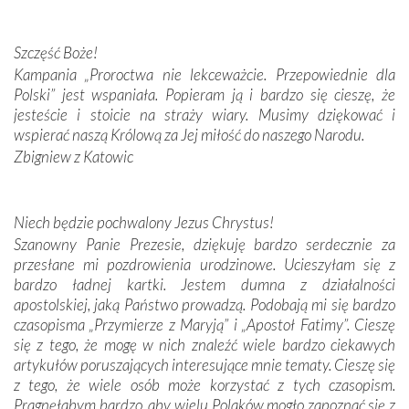
Darczyńców w ramach akcji „Twoje światło w Fatimie”.
Podczas tej kilkudniowej wyprawy na każdym kroku
spotykaliśmy się z serdeczną otwartością
Szczęść Boże!
Portugalczyków. Podziwialiśmy ich ludową sztukę i
Kampania „Proroctwa nie lekceważcie. Przepowiednie dla
zwyczaje. Mimo że nasze kraje są od siebie bardzo
Polski” jest wspaniała. Popieram ją i bardzo się cieszę, że
oddalone, w żaden sposób nie czuliśmy się obco.
jesteście i stoicie na straży wiary. Musimy dziękować i
Sprawiła to oczywiście sama Matka Boża, ale też
wspierać naszą Królową za Jej miłość do naszego Narodu.
kulturowa bliskość biorąca swój początek w naszej
Zbigniew z Katowic
wspólnej wierze. Podczas wyjazdów do historycznych
miejsc, które znalazły się na trasie naszej pielgrzymki,
mieliśmy okazję przekonać się, że Maryja swoją opieką
Niech będzie pochwalony Jezus Chrystus!
otacza nie tylko nasz naród, lecz wszystkie nacje, które
Szanowny Panie Prezesie, dziękuję bardzo serdecznie za
się Jej ufnie oddają, a także każdą osobę, która zawierza
przesłane mi pozdrowienia urodzinowe. Ucieszyłam się z
Jej siebie oraz swych bliskich.
bardzo ładnej kartki. Jestem dumna z działalności
apostolskiej, jaką Państwo prowadzą. Podobają mi się bardzo
Dzieje Portugalii to również historia wierności Bogu i
czasopisma „Przymierze z Maryją” i „Apostoł Fatimy”. Cieszę
odstępstw, także w życiu władców. Trudne momenty w
się z tego, że mogę w nich znaleźć wiele bardzo ciekawych
wymiarze tak osobistym, jak i zbiorowym, przypominają o
artykułów poruszających interesujące mnie tematy. Cieszę się
konieczności ciągłego zabiegania o własną duszę i o łaskę
z tego, że wiele osób może korzystać z tych czasopism.
Opatrzności. Wierność przynosi pomyślność –
Pragnęłabym bardzo, aby wielu Polaków mogło zapoznać się z