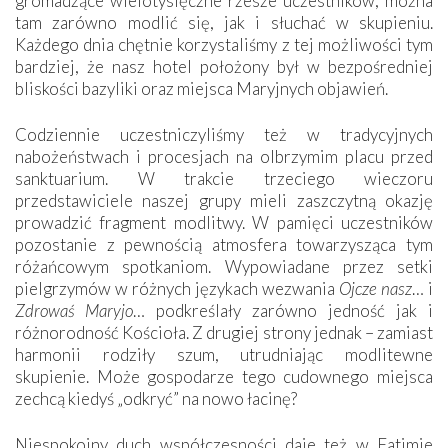
gromadzące wielotysięczne rzesze uczestników, można
tam zarówno modlić się, jak i słuchać w skupieniu.
Każdego dnia chętnie korzystaliśmy z tej możliwości tym
bardziej, że nasz hotel położony był w bezpośredniej
bliskości bazyliki oraz miejsca Maryjnych objawień.
Codziennie uczestniczyliśmy też w tradycyjnych
nabożeństwach i procesjach na olbrzymim placu przed
sanktuarium. W trakcie trzeciego wieczoru
przedstawiciele naszej grupy mieli zaszczytną okazję
prowadzić fragment modlitwy. W pamięci uczestników
pozostanie z pewnością atmosfera towarzysząca tym
różańcowym spotkaniom. Wypowiadane przez setki
pielgrzymów w różnych językach wezwania
Ojcze nasz
… i
Zdrowaś Maryjo
… podkreślały zarówno jedność jak i
różnorodność Kościoła. Z drugiej strony jednak – zamiast
harmonii rodziły szum, utrudniając modlitewne
skupienie. Może gospodarze tego cudownego miejsca
zechcą kiedyś „odkryć” na nowo łacinę?
Niespokojny duch współczesności daje też w Fatimie