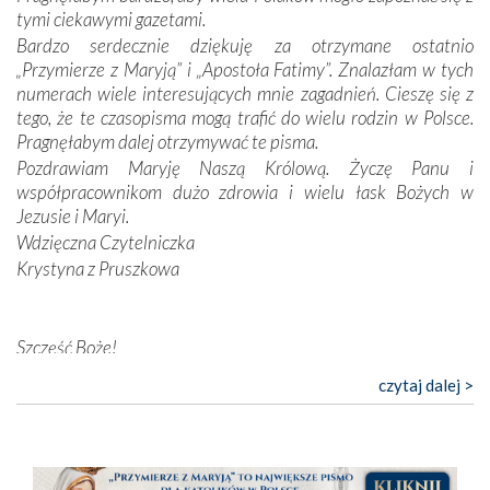
przynajmniej w życiu duchowym. Odstępstwo owocuje
tymi ciekawymi gazetami.
nieszczęściem i śmiercią. Te uniwersalne prawdy
Bardzo serdecznie dziękuję za otrzymane ostatnio
przychodziły na myśl, gdy słuchaliśmy opowieści
„Przymierze z Maryją” i „Apostoła Fatimy”. Znalazłam w tych
przewodników o portugalskich monarchach i wodzach,
numerach wiele interesujących mnie zagadnień. Cieszę się z
zwycięskich bitwach i nieszczęśliwych losach grzesznych
tego, że te czasopisma mogą trafić do wielu rodzin w Polsce.
kochanków.
Pragnęłabym dalej otrzymywać te pisma.
Pozdrawiam Maryję Naszą Królową. Życzę Panu i
Byli tym razem pośród Apostołów Fatimy reprezentanci
współpracownikom dużo zdrowia i wielu łask Bożych w
każdego spośród żyjących pokoleń. Najmłodszy uczestnik
Jezusie i Maryi.
liczył sobie 13 lat, zaś senior, pan Zdzisław – już 94.
–
Wdzięczna Czytelniczka
Całe życie marzyłem, by tu przyjechać
– przyznał w
Krystyna z Pruszkowa
rozmowie.
Nasza pielgrzymka nie byłaby tak bogata w duchową treść
Szczęść Boże!
bez obecności duszpasterza – księdza Krzysztofa.
Oprócz zapewnienia nam możliwości codziennego
Bardzo dziękuję za przysyłanie mi „Przymierza z Maryją”. Jest
czytaj dalej >
wysłuchania Mszy Świętej, dawał on wyrazy swej
to pismo, które bardzo sobie cenię i szanuję. Redagujecie
niezwykłej czci dla Matki Bożej śpiewem
Godzinek
i
ciekawe artykuły. Zawsze czekam na nowe numery i pragnę
pięknych pieśni.
poinformować, że zawsze będę Was wspierać. Niech Pan Bóg
nas prowadzi!