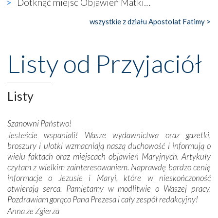
Dotknąć miejsc Objawień Matki…
Nasze pielgrzymkowe wyprawy, których celem były
wszystkie z działu Apostolat Fatimy >
wspaniałe klasztory w miasteczku Alcobaça czy w Batalhi,
przeniosły nas do czasów, gdy świątynie bez wątpienia
wznoszono na chwałę Bożą, na przykład – w podzięce za
Listy od Przyjaciół
Opatrznościową pomoc w wygranej bitwie o
niepodległość kraju. Zachwyt budziła potężna, a zarazem
misterna architektura tych monumentalnych dzieł,
wspaniałe zdobienia, dbałość ich twórców o detale,
Listy
połączenie talentów z wytrwałością i pracowitością
budowniczych.
Szanowni Państwo!
Jesteście wspaniali! Wasze wydawnictwa oraz gazetki,
Podążyliśmy też śladami fatimskich wizjonerów – Łucji
broszury i ulotki wzmacniają naszą duchowość i informują o
dos Santos oraz świętych Hiacynty i Franciszka Marto.
wielu faktach oraz miejscach objawień Maryjnych. Artykuły
Modliliśmy się przy ich grobach. Odprawiliśmy Drogę
czytam z wielkim zainteresowaniem. Naprawdę bardzo cenię
Krzyżową w ich rodzinnych stronach, odwiedziliśmy
informacje o Jezusie i Maryi, które w nieskończoność
domy, w których żyli.
otwierają serca. Pamiętamy w modlitwie o Waszej pracy.
Pozdrawiam gorąco Pana Prezesa i cały zespół redakcyjny!
W miejscu objawień Matki Bożej zapaliliśmy świece
Anna ze Zgierza
przywiezione wraz z intencjami powierzonymi nam przez