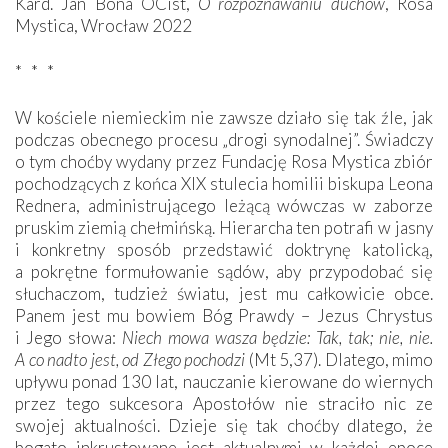
Kard. Jan Bona OCist,
O rozpoznawaniu duchów
, Rosa
Mystica, Wrocław 2022
* * *
W kościele niemieckim nie zawsze działo się tak źle, jak
podczas obecnego procesu „drogi synodalnej”. Świadczy
o tym choćby wydany przez Fundację Rosa Mystica zbiór
pochodzących z końca XIX stulecia homilii biskupa Leona
Rednera, administrującego leżącą wówczas w zaborze
pruskim ziemią chełmińską. Hierarcha ten potrafi w jasny
i konkretny sposób przedstawić doktrynę katolicką,
a pokrętne formułowanie sądów, aby przypodobać się
słuchaczom, tudzież światu, jest mu całkowicie obce.
Panem jest mu bowiem Bóg Prawdy – Jezus Chrystus
i Jego słowa:
Niech mowa wasza będzie: Tak, tak; nie, nie.
A co nadto jest, od Złego pochodzi
(Mt 5,37). Dlatego, mimo
upływu ponad 130 lat, nauczanie kierowane do wiernych
przez tego sukcesora Apostołów nie straciło nic ze
swojej aktualności. Dzieje się tak choćby dlatego, że
bogato inkrustowane jest aktualnymi w każdej epoce