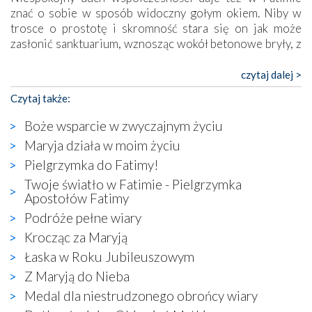
znać o sobie w sposób widoczny gołym okiem. Niby w
trosce o prostotę i skromność stara się on jak może
zasłonić sanktuarium, wznosząc wokół betonowe bryły, z
których niektóre nawet zostały poświęcone jako miejsca
katolickiego kultu. Tylko co wspólnego z żywą,
czytaj dalej >
autentyczną wiarą mogą mieć płaskie, szare bunkry albo
Czytaj także:
kaplice, w których Tabernakulum przypomina bardziej
skrzynkę na narzędzia? Albo co powiedzieć o ustawionym
Boże wsparcie w zwyczajnym życiu
tuż przy nowej bazylice wielkim krzyżu, na którym
Maryja działa w moim życiu
zamiast Chrystusa umieszczono dziwaczną postać jakby
Pielgrzymka do Fatimy!
wyjętą ze starożytnych hieroglifów? W kulturowym
kontekście naszych czasów to raczej karykatura niż godny
Twoje światło w Fatimie - Pielgrzymka
wizerunek Zbawiciela…
Apostołów Fatimy
Zatem nawet w bezpośrednim otoczeniu sanktuarium
Podróże pełne wiary
naocznie przekonaliśmy się, że wewnątrz Kościoła toczy
Krocząc za Maryją
się ogromna walka o kształt katolicyzmu i o serca
Łaska w Roku Jubileuszowym
wierzących. Do czego to zmaganie może prowadzić,
widzieliśmy w urokliwym, niewielkim mieście Obidos,
Z Maryją do Nieba
gdzie w miejscu dawnego kościoła działa dzisiaj…
Medal dla niestrudzonego obrońcy wiary
księgarnia.