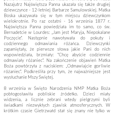
Nazajutrz Najświętsza Panna ukazała się także drugiej
dziewczynce - 12-letniej Barbarze Samulowskiej. Matka
Boska ukazywała się w tym miejscu dziewczynkom
wielokrotnie. Po raz ostatni - 16 września 1877 r.
Najświętsza Panna powiedziała im to samo, co św.
Bernadetcie w Lourdes: „Jam jest Maryja, Niepokalane
Poczęcie". Następnie nawoływała do pokuty i
codziennego odmawiania różańca. Dziewczynki
zapamiętały, że pierwsze słowa jakie Pani do nich
wypowiedziała, brzmiały: "Chcę abyście codziennie
odmawiały różaniec". Na zakończenie objawień Matka
Boża powtórzyła z naciskiem: „Odmawiajcie gorliwie
różaniec". Podkreśliła przy tym, że najważniejsze jest
wysłuchanie Mszy Świętej.
8 września w Święto Narodzenia NMP Matka Boża
pobłogosławiła pobliskie źródełko. Dzieci miały
widzenia, a licznie zebrani wtedy pielgrzymi byli
świadkami niezwykłych zjawisk atmosferycznych. W
krótkim czasie Gietrzwałd stał się znany nie tylko w