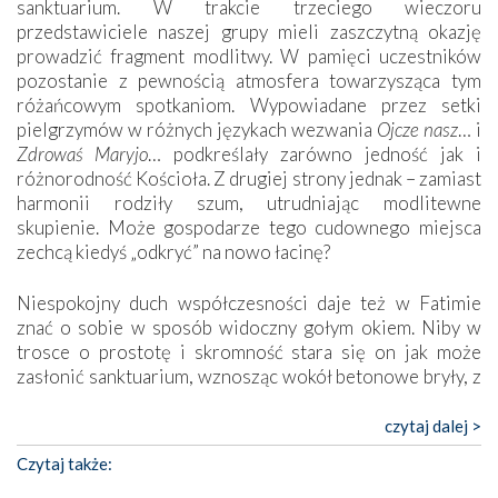
sanktuarium. W trakcie trzeciego wieczoru
przedstawiciele naszej grupy mieli zaszczytną okazję
prowadzić fragment modlitwy. W pamięci uczestników
pozostanie z pewnością atmosfera towarzysząca tym
różańcowym spotkaniom. Wypowiadane przez setki
pielgrzymów w różnych językach wezwania
Ojcze nasz
… i
Zdrowaś Maryjo
… podkreślały zarówno jedność jak i
różnorodność Kościoła. Z drugiej strony jednak – zamiast
harmonii rodziły szum, utrudniając modlitewne
skupienie. Może gospodarze tego cudownego miejsca
zechcą kiedyś „odkryć” na nowo łacinę?
Niespokojny duch współczesności daje też w Fatimie
znać o sobie w sposób widoczny gołym okiem. Niby w
trosce o prostotę i skromność stara się on jak może
zasłonić sanktuarium, wznosząc wokół betonowe bryły, z
których niektóre nawet zostały poświęcone jako miejsca
katolickiego kultu. Tylko co wspólnego z żywą,
czytaj dalej >
autentyczną wiarą mogą mieć płaskie, szare bunkry albo
Czytaj także:
kaplice, w których Tabernakulum przypomina bardziej