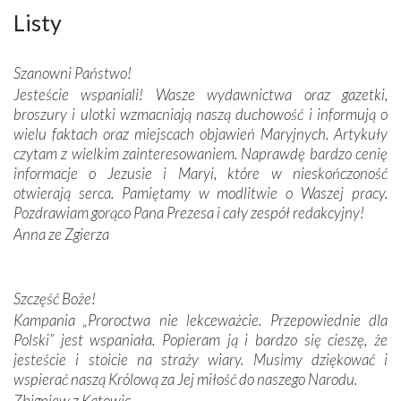
wspaniałe zdobienia, dbałość ich twórców o detale,
Listy
połączenie talentów z wytrwałością i pracowitością
budowniczych.
Szanowni Państwo!
Jesteście wspaniali! Wasze wydawnictwa oraz gazetki,
Podążyliśmy też śladami fatimskich wizjonerów – Łucji
broszury i ulotki wzmacniają naszą duchowość i informują o
dos Santos oraz świętych Hiacynty i Franciszka Marto.
wielu faktach oraz miejscach objawień Maryjnych. Artykuły
Modliliśmy się przy ich grobach. Odprawiliśmy Drogę
czytam z wielkim zainteresowaniem. Naprawdę bardzo cenię
Krzyżową w ich rodzinnych stronach, odwiedziliśmy
informacje o Jezusie i Maryi, które w nieskończoność
domy, w których żyli.
otwierają serca. Pamiętamy w modlitwie o Waszej pracy.
Pozdrawiam gorąco Pana Prezesa i cały zespół redakcyjny!
W miejscu objawień Matki Bożej zapaliliśmy świece
Anna ze Zgierza
przywiezione wraz z intencjami powierzonymi nam przez
Darczyńców w ramach akcji „Twoje światło w Fatimie”.
Podczas tej kilkudniowej wyprawy na każdym kroku
spotykaliśmy się z serdeczną otwartością
Szczęść Boże!
Portugalczyków. Podziwialiśmy ich ludową sztukę i
Kampania „Proroctwa nie lekceważcie. Przepowiednie dla
zwyczaje. Mimo że nasze kraje są od siebie bardzo
Polski” jest wspaniała. Popieram ją i bardzo się cieszę, że
oddalone, w żaden sposób nie czuliśmy się obco.
jesteście i stoicie na straży wiary. Musimy dziękować i
Sprawiła to oczywiście sama Matka Boża, ale też
wspierać naszą Królową za Jej miłość do naszego Narodu.
kulturowa bliskość biorąca swój początek w naszej
Zbigniew z Katowic