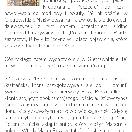
Soubirous, powiedziała „Ja jestem
Niepokalane Poczęcie", po czym
nawoływała do modlitwy i pokuty. 19 lat później w
Gietrzwałdzie Najświętsza Panna zwróciła się do dwóch
dziewczynek z tym samym przesłaniem. Odtąd
Gietrzwałd nazywany jest „Polskim Lourdes". Warto
zaznaczyć, iż były to jedyne w Polsce objawienia, które
zostały zatwierdzone przez Kościół.
Cóż takiego zatem wydarzyło się w Gietrzwałdzie, tej
niewielkiej miejscowości na ziemi warmińskiej?
27 czerwca 1877 roku wieczorem 13-letnia Justyna
Szafrańska, która przygotowywała się do I Komunii
Świętej, ujrzała po raz pierwszy Bożą Rodzicielkę na
klonie stojącym obok tamtejszego kościoła. Dziewczynka
akurat zdała egzamin z katechizmu i miała wrócić do
domu, kiedy zauważyła na drzewie wielką jasność. Gdy się
tam zbliżyła zobaczyła siedzącą na tronie Piękną Panią.
Potem z nieba zstąpił anioł, który złożył Madonnie
pokłon. Wtedy Matka Boża wstała i uniosła się do nieba.