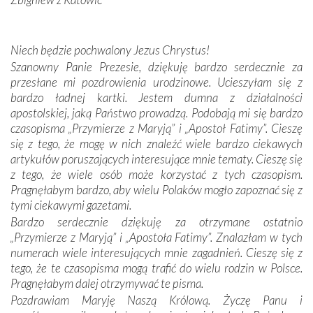
wspólnej wierze. Podczas wyjazdów do historycznych
miejsc, które znalazły się na trasie naszej pielgrzymki,
mieliśmy okazję przekonać się, że Maryja swoją opieką
Niech będzie pochwalony Jezus Chrystus!
otacza nie tylko nasz naród, lecz wszystkie nacje, które
Szanowny Panie Prezesie, dziękuję bardzo serdecznie za
się Jej ufnie oddają, a także każdą osobę, która zawierza
przesłane mi pozdrowienia urodzinowe. Ucieszyłam się z
Jej siebie oraz swych bliskich.
bardzo ładnej kartki. Jestem dumna z działalności
apostolskiej, jaką Państwo prowadzą. Podobają mi się bardzo
Dzieje Portugalii to również historia wierności Bogu i
czasopisma „Przymierze z Maryją” i „Apostoł Fatimy”. Cieszę
odstępstw, także w życiu władców. Trudne momenty w
się z tego, że mogę w nich znaleźć wiele bardzo ciekawych
wymiarze tak osobistym, jak i zbiorowym, przypominają o
artykułów poruszających interesujące mnie tematy. Cieszę się
konieczności ciągłego zabiegania o własną duszę i o łaskę
z tego, że wiele osób może korzystać z tych czasopism.
Opatrzności. Wierność przynosi pomyślność –
Pragnęłabym bardzo, aby wielu Polaków mogło zapoznać się z
przynajmniej w życiu duchowym. Odstępstwo owocuje
tymi ciekawymi gazetami.
nieszczęściem i śmiercią. Te uniwersalne prawdy
Bardzo serdecznie dziękuję za otrzymane ostatnio
przychodziły na myśl, gdy słuchaliśmy opowieści
„Przymierze z Maryją” i „Apostoła Fatimy”. Znalazłam w tych
przewodników o portugalskich monarchach i wodzach,
numerach wiele interesujących mnie zagadnień. Cieszę się z
zwycięskich bitwach i nieszczęśliwych losach grzesznych
tego, że te czasopisma mogą trafić do wielu rodzin w Polsce.
kochanków.
Pragnęłabym dalej otrzymywać te pisma.
Pozdrawiam Maryję Naszą Królową. Życzę Panu i
Byli tym razem pośród Apostołów Fatimy reprezentanci