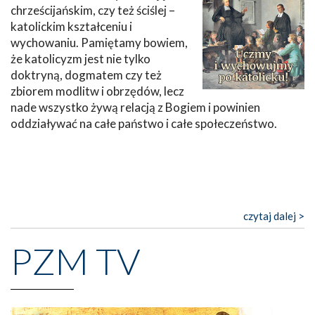
chrześcijańskim, czy też ściślej –
katolickim kształceniu i
wychowaniu. Pamiętamy bowiem,
że katolicyzm jest nie tylko
doktryną, dogmatem czy też
zbiorem modlitw i obrzędów, lecz
nade wszystko żywą relacją z Bogiem i powinien
oddziaływać na całe państwo i całe społeczeństwo.
czytaj dalej >
PZM TV