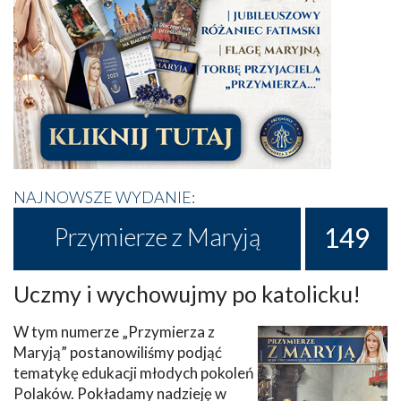
NAJNOWSZE WYDANIE:
149
Przymierze z Maryją
Uczmy i wychowujmy po katolicku!
W tym numerze „Przymierza z
Maryją” postanowiliśmy podjąć
tematykę edukacji młodych pokoleń
Polaków. Pokładamy nadzieję w