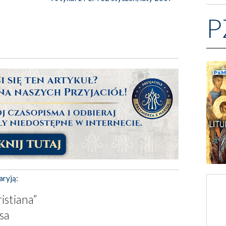
P
aryją:
istiana”
sa