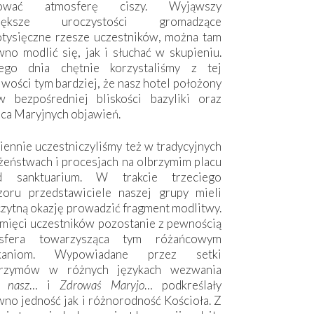
hować atmosferę ciszy. Wyjąwszy
większe uroczystości gromadzące
otysięczne rzesze uczestników, można tam
no modlić się, jak i słuchać w skupieniu.
ego dnia chętnie korzystaliśmy z tej
wości tym bardziej, że nasz hotel położony
w bezpośredniej bliskości bazyliki oraz
sca Maryjnych objawień.
ennie uczestniczyliśmy też w tradycyjnych
żeństwach i procesjach na olbrzymim placu
d sanktuarium. W trakcie trzeciego
zoru przedstawiciele naszej grupy mieli
zytną okazję prowadzić fragment modlitwy.
mięci uczestników pozostanie z pewnością
sfera towarzysząca tym różańcowym
tkaniom. Wypowiadane przez setki
grzymów w różnych językach wezwania
e nasz
… i
Zdrowaś Maryjo
… podkreślały
no jedność jak i różnorodność Kościoła. Z