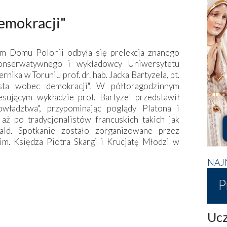
emokracji"
m Domu Polonii odbyła się prelekcja znanego
konserwatywnego i wykładowcy Uniwersytetu
rnika w Toruniu prof. dr. hab. Jacka Bartyzela, pt.
sta wobec demokracji". W półtoragodzinnym
esującym wykładzie prof. Bartyzel przedstawił
owładztwa", przypominając poglądy Platona i
 aż po tradycjonalistów francuskich takich jak
ld. Spotkanie zostało zorganizowane przez
im. Księdza Piotra Skargi i Krucjatę Młodzi w
NAJ
P
Ucz