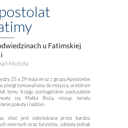
postolat
atimy
dwiedzinach u Fatimskiej
i
an Motoła
ędzy 25 a 29 maja wraz z grupą Apostołów
my pielgrzymowaliśmy do miejsca, w którym
lat temu trojgu portugalskim pastuszkom
ywała się Matka Boża, niosąc światu
łanie pokuty i nadziei.
ma, choć jest odwiedzana przez bardzo
ych wiernych oraz turystów, zdołała jednak