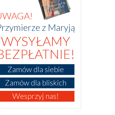
UWAGA!
Przymierze z Maryją
WYSYŁAMY
BEZPŁATNIE!
Zamów dla siebie
Zamów dla bliskich
Wesprzyj nas!