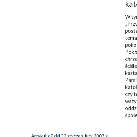
kat
W ty
„Prz
post
tema
poko
Pokł
chrze
ściśl
kszta
Pami
katol
czy t
wszys
oddzi
społ
Artykuł z PzM 32 styczeń, luty 2007 >