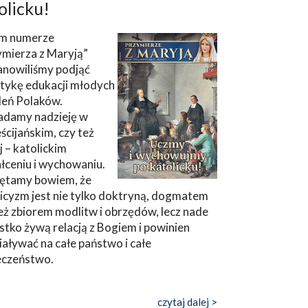
olicku!
m numerze
ymierza z Maryją”
anowiliśmy podjąć
tykę edukacji młodych
leń Polaków.
adamy nadzieję w
ścijańskim, czy też
ej – katolickim
łceniu i wychowaniu.
ętamy bowiem, że
icyzm jest nie tylko doktryną, dogmatem
eż zbiorem modlitw i obrzędów, lecz nade
tko żywą relacją z Bogiem i powinien
aływać na całe państwo i całe
eczeństwo.
czytaj dalej >