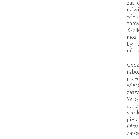
zac
naj
wiel
zarów
Każd
możli
był 
miej
Codzi
nabo
prze
wiec
zaszc
W pa
atmo
spo
piel
Ojcz
zarów