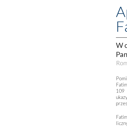
A
F
W o
Pan
Rom
Pomi
Fati
109 
ukaz
przes
Fati
liczn