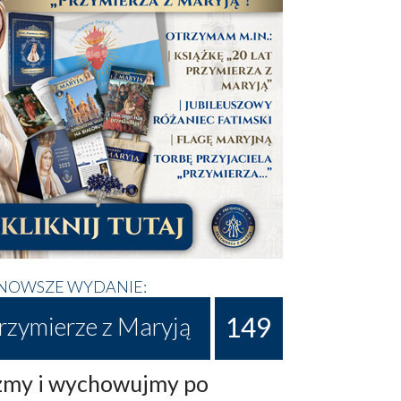
NOWSZE WYDANIE:
149
rzymierze z Maryją
my i wychowujmy po