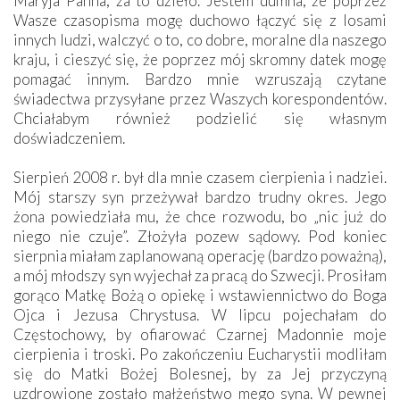
Maryja Panna, za to dzieło. Jestem dumna, że poprzez
Wasze czasopisma mogę duchowo łączyć się z losami
innych ludzi, walczyć o to, co dobre, moralne dla naszego
kraju, i cieszyć się, że poprzez mój skromny datek mogę
pomagać innym. Bardzo mnie wzruszają czytane
świadectwa przysyłane przez Waszych korespondentów.
Chciałabym również podzielić się własnym
doświadczeniem.
Sierpień 2008 r. był dla mnie czasem cierpienia i nadziei.
Mój starszy syn przeżywał bardzo trudny okres. Jego
żona powiedziała mu, że chce rozwodu, bo „nic już do
niego nie czuje”. Złożyła pozew sądowy. Pod koniec
sierpnia miałam zaplanowaną operację (bardzo poważną),
a mój młodszy syn wyjechał za pracą do Szwecji. Prosiłam
gorąco Matkę Bożą o opiekę i wstawiennictwo do Boga
Ojca i Jezusa Chrystusa. W lipcu pojechałam do
Częstochowy, by ofiarować Czarnej Madonnie moje
cierpienia i troski. Po zakończeniu Eucharystii modliłam
się do Matki Bożej Bolesnej, by za Jej przyczyną
uzdrowione zostało małżeństwo mego syna. W pewnej