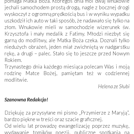
pomaga Matka Boża. Któregoś dnia moi dwaj wnukowie
jechali samochodem prostą drogą, nagle z bocznej drogi
wyskoczył z ogromną prędkością bus i w wyniku wypadku
uszkodził ich auto w taki sposób, że nadawało się tylko na
złom. Wnukowie mieli w samochodzie wizerunek św.
Krzysztofa i mały medalik z Fatimy. Młodzi niezbyt się
garną do modlitwy, ale Matka Boża czeka. Doznali tylko
niedużych obrażeń, jeden miał zwichniętą w nadgarstku
rękę, a drugi – palec. Stało się to jeszcze przed Nowym
Rokiem.
Trzynastego dnia każdego miesiąca polecam Was i moją
rodzinę Matce Bożej, pamiętam też w codziennej
modlitwie.
Helena ze Słubi
Szanowna Redakcjo!
Dziękuję za przysyłane mi pismo „Przymierze z Maryją”,
bardzo piękne w treści oraz szacie graficznej.
Od wielu lat prowadzę ewangelizację poprzez muzykę,
wydawanie tomików poezji, publiczne spotkania na