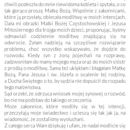
chwili podeszła do mnie niewidoma kobieta i spytała, o co
tak gorąco proszę Matkę Bożą. Wspólnie z zakonnicami,
które ją przysłały, obiecała modlitwę w moich intencjach.
Dała mi obrazki Matki Bożej Częstochowskiej i Jezusa
Miłosiernego dla trojga moich dzieci, proponując, byśmy
odmawiali codziennie modlitwę znajdującą się na
odwrocie. Żyłam nadzieją na szczęśliwe rozwiązanie
problemu, choć wszystko wskazywało, że dojdzie do
rozwodu. Kiedy syn z żoną pojechali na rozprawę,
zadzwoniłam do mamy mojego męża oraz do moich sióstr
z prośbą o modlitwę. Sama też uklękłam i błagałam Matkę
Bożą, Pana Jezusa i św. Józefa o ocalenie tej rodziny,
a Ducha Świętego o to, by sędzia nie dopuścił do rozpadu
tego małżeństwa.
Sąd orzekł, że odrzuca wniosek mojej synowej o rozwód,
bo nie ma podstaw do takiego orzeczenia.
Może zakonnice, które modliły się w tej intencji,
przeczytają moje świadectwo i ucieszą się tak jak ja, na
wiadomość, że zostaliśmy wysłuchani.
Z całego serca Wam dziękuję i ufam, że nadal modlicie się