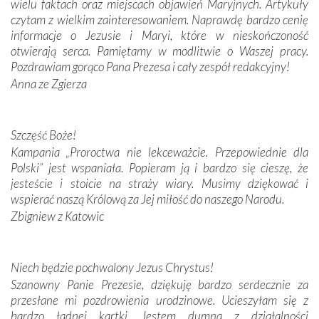
wielu faktach oraz miejscach objawień Maryjnych. Artykuły
Podążyliśmy też śladami fatimskich wizjonerów – Łucji
czytam z wielkim zainteresowaniem. Naprawdę bardzo cenię
dos Santos oraz świętych Hiacynty i Franciszka Marto.
informacje o Jezusie i Maryi, które w nieskończoność
Modliliśmy się przy ich grobach. Odprawiliśmy Drogę
otwierają serca. Pamiętamy w modlitwie o Waszej pracy.
Krzyżową w ich rodzinnych stronach, odwiedziliśmy
Pozdrawiam gorąco Pana Prezesa i cały zespół redakcyjny!
domy, w których żyli.
Anna ze Zgierza
W miejscu objawień Matki Bożej zapaliliśmy świece
przywiezione wraz z intencjami powierzonymi nam przez
Szczęść Boże!
Darczyńców w ramach akcji „Twoje światło w Fatimie”.
Kampania „Proroctwa nie lekceważcie. Przepowiednie dla
Podczas tej kilkudniowej wyprawy na każdym kroku
Polski” jest wspaniała. Popieram ją i bardzo się cieszę, że
spotykaliśmy się z serdeczną otwartością
jesteście i stoicie na straży wiary. Musimy dziękować i
Portugalczyków. Podziwialiśmy ich ludową sztukę i
wspierać naszą Królową za Jej miłość do naszego Narodu.
zwyczaje. Mimo że nasze kraje są od siebie bardzo
oddalone, w żaden sposób nie czuliśmy się obco.
Zbigniew z Katowic
Sprawiła to oczywiście sama Matka Boża, ale też
kulturowa bliskość biorąca swój początek w naszej
wspólnej wierze. Podczas wyjazdów do historycznych
Niech będzie pochwalony Jezus Chrystus!
miejsc, które znalazły się na trasie naszej pielgrzymki,
Szanowny Panie Prezesie, dziękuję bardzo serdecznie za
mieliśmy okazję przekonać się, że Maryja swoją opieką
przesłane mi pozdrowienia urodzinowe. Ucieszyłam się z
otacza nie tylko nasz naród, lecz wszystkie nacje, które
bardzo ładnej kartki. Jestem dumna z działalności