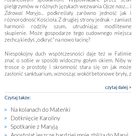
pielgrzymów w różnych językach wezwania
Ojcze nasz
… i
Zdrowaś Maryjo
… podkreślały zarówno jedność jak i
różnorodność Kościoła. Z drugiej strony jednak – zamiast
harmonii rodziły szum, utrudniając modlitewne
skupienie. Może gospodarze tego cudownego miejsca
zechcą kiedyś „odkryć” na nowo łacinę?
Niespokojny duch współczesności daje też w Fatimie
znać o sobie w sposób widoczny gołym okiem. Niby w
trosce o prostotę i skromność stara się on jak może
zasłonić sanktuarium, wznosząc wokół betonowe bryły, z
których niektóre nawet zostały poświęcone jako miejsca
katolickiego kultu. Tylko co wspólnego z żywą,
czytaj dalej >
autentyczną wiarą mogą mieć płaskie, szare bunkry albo
Czytaj także:
kaplice, w których Tabernakulum przypomina bardziej
skrzynkę na narzędzia? Albo co powiedzieć o ustawionym
Na kolanach do Mateńki
tuż przy nowej bazylice wielkim krzyżu, na którym
Dotknięcie Karoliny
zamiast Chrystusa umieszczono dziwaczną postać jakby
Spotkanie z Maryją
wyjętą ze starożytnych hieroglifów? W kulturowym
kontekście naszych czasów to raczej karykatura niż godny
Apostolat jeszcze bardziej mnie zbliża do Maryi