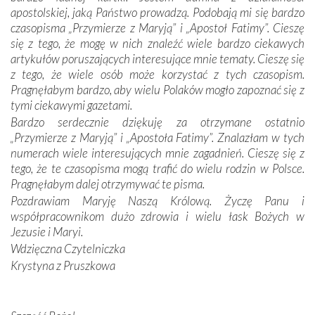
się Jej ufnie oddają, a także każdą osobę, która zawierza
apostolskiej, jaką Państwo prowadzą. Podobają mi się bardzo
Jej siebie oraz swych bliskich.
czasopisma „Przymierze z Maryją” i „Apostoł Fatimy”. Cieszę
się z tego, że mogę w nich znaleźć wiele bardzo ciekawych
Dzieje Portugalii to również historia wierności Bogu i
artykułów poruszających interesujące mnie tematy. Cieszę się
odstępstw, także w życiu władców. Trudne momenty w
z tego, że wiele osób może korzystać z tych czasopism.
wymiarze tak osobistym, jak i zbiorowym, przypominają o
Pragnęłabym bardzo, aby wielu Polaków mogło zapoznać się z
konieczności ciągłego zabiegania o własną duszę i o łaskę
tymi ciekawymi gazetami.
Opatrzności. Wierność przynosi pomyślność –
Bardzo serdecznie dziękuję za otrzymane ostatnio
przynajmniej w życiu duchowym. Odstępstwo owocuje
„Przymierze z Maryją” i „Apostoła Fatimy”. Znalazłam w tych
nieszczęściem i śmiercią. Te uniwersalne prawdy
numerach wiele interesujących mnie zagadnień. Cieszę się z
przychodziły na myśl, gdy słuchaliśmy opowieści
tego, że te czasopisma mogą trafić do wielu rodzin w Polsce.
przewodników o portugalskich monarchach i wodzach,
Pragnęłabym dalej otrzymywać te pisma.
zwycięskich bitwach i nieszczęśliwych losach grzesznych
Pozdrawiam Maryję Naszą Królową. Życzę Panu i
kochanków.
współpracownikom dużo zdrowia i wielu łask Bożych w
Jezusie i Maryi.
Byli tym razem pośród Apostołów Fatimy reprezentanci
Wdzięczna Czytelniczka
każdego spośród żyjących pokoleń. Najmłodszy uczestnik
Krystyna z Pruszkowa
liczył sobie 13 lat, zaś senior, pan Zdzisław – już 94.
–
Całe życie marzyłem, by tu przyjechać
– przyznał w
rozmowie.