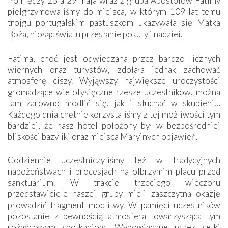
Pomiędzy 25 a 29 maja wraz z grupą Apostołów Fatimy
pielgrzymowaliśmy do miejsca, w którym 109 lat temu
trojgu portugalskim pastuszkom ukazywała się Matka
Boża, niosąc światu przesłanie pokuty i nadziei.
Fatima, choć jest odwiedzana przez bardzo licznych
wiernych oraz turystów, zdołała jednak zachować
atmosferę ciszy. Wyjąwszy największe uroczystości
gromadzące wielotysięczne rzesze uczestników, można
tam zarówno modlić się, jak i słuchać w skupieniu.
Każdego dnia chętnie korzystaliśmy z tej możliwości tym
bardziej, że nasz hotel położony był w bezpośredniej
bliskości bazyliki oraz miejsca Maryjnych objawień.
Codziennie uczestniczyliśmy też w tradycyjnych
nabożeństwach i procesjach na olbrzymim placu przed
sanktuarium. W trakcie trzeciego wieczoru
przedstawiciele naszej grupy mieli zaszczytną okazję
prowadzić fragment modlitwy. W pamięci uczestników
pozostanie z pewnością atmosfera towarzysząca tym
różańcowym spotkaniom. Wypowiadane przez setki