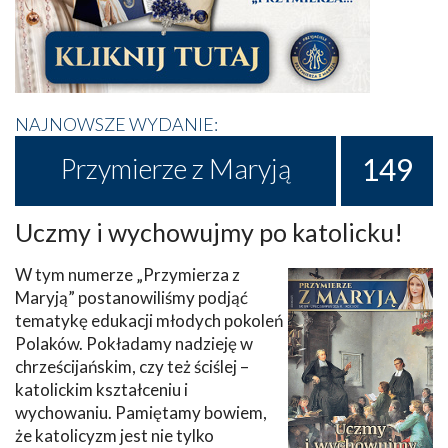
NAJNOWSZE WYDANIE:
149
Przymierze z Maryją
Uczmy i wychowujmy po katolicku!
W tym numerze „Przymierza z
Maryją” postanowiliśmy podjąć
tematykę edukacji młodych pokoleń
Polaków. Pokładamy nadzieję w
chrześcijańskim, czy też ściślej –
katolickim kształceniu i
wychowaniu. Pamiętamy bowiem,
że katolicyzm jest nie tylko