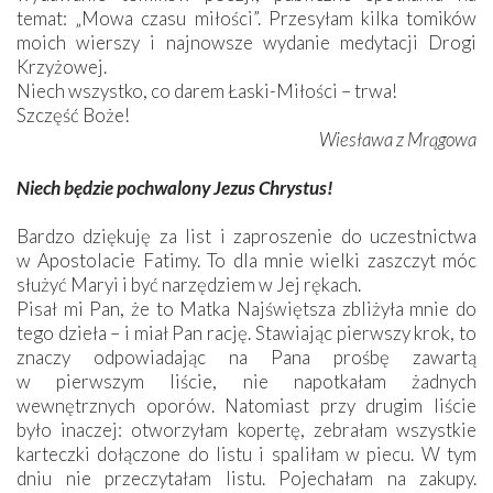
temat: „Mowa czasu miłości”. Przesyłam kilka tomików
moich wierszy i najnowsze wydanie medytacji Drogi
Krzyżowej.
Niech wszystko, co darem Łaski-Miłości – trwa!
Szczęść Boże!
Wiesława z Mrągowa
Niech będzie pochwalony Jezus Chrystus!
Bardzo dziękuję za list i zaproszenie do uczestnictwa
w Apostolacie Fatimy. To dla mnie wielki zaszczyt móc
służyć Maryi i być narzędziem w Jej rękach.
Pisał mi Pan, że to Matka Najświętsza zbliżyła mnie do
tego dzieła – i miał Pan rację. Stawiając pierwszy krok, to
znaczy odpowiadając na Pana prośbę zawartą
w pierwszym liście, nie napotkałam żadnych
wewnętrznych oporów. Natomiast przy drugim liście
było inaczej: otworzyłam kopertę, zebrałam wszystkie
karteczki dołączone do listu i spaliłam w piecu. W tym
dniu nie przeczytałam listu. Pojechałam na zakupy.