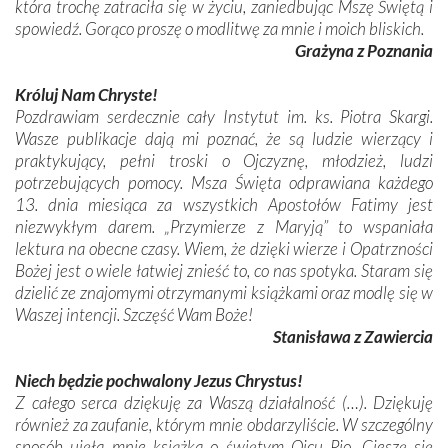
która trochę zatraciła się w życiu, zaniedbując Mszę Świętą i
spowiedź. Gorąco proszę o modlitwę za mnie i moich bliskich.
Grażyna z Poznania
Króluj Nam Chryste!
Pozdrawiam serdecznie cały Instytut im. ks. Piotra Skargi.
Wasze publikacje dają mi poznać, że są ludzie wierzący i
praktykujący, pełni troski o Ojczyznę, młodzież, ludzi
potrzebujących pomocy. Msza Święta odprawiana każdego
13. dnia miesiąca za wszystkich Apostołów Fatimy jest
niezwykłym darem. „Przymierze z Maryją” to wspaniała
lektura na obecne czasy. Wiem, że dzięki wierze i Opatrzności
Bożej jest o wiele łatwiej znieść to, co nas spotyka. Staram się
dzielić ze znajomymi otrzymanymi książkami oraz modlę się w
Waszej intencji. Szczęść Wam Boże!
Stanisława z Zawiercia
Niech będzie pochwalony Jezus Chrystus!
Z całego serca dziękuję za Waszą działalność (…). Dziękuję
również za zaufanie, którym mnie obdarzyliście. W szczególny
sposób ujęła mnie książka o świętym Ojcu Pio. Cieszę się