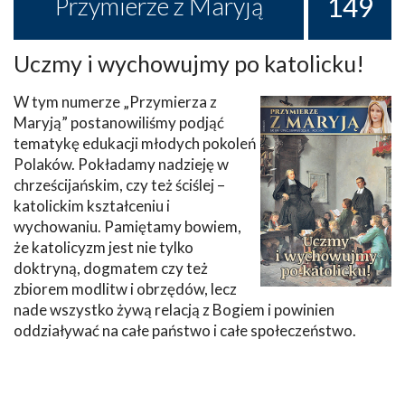
149
Przymierze z Maryją
Uczmy i wychowujmy po katolicku!
W tym numerze „Przymierza z
Maryją” postanowiliśmy podjąć
tematykę edukacji młodych pokoleń
Polaków. Pokładamy nadzieję w
chrześcijańskim, czy też ściślej –
katolickim kształceniu i
wychowaniu. Pamiętamy bowiem,
że katolicyzm jest nie tylko
doktryną, dogmatem czy też
zbiorem modlitw i obrzędów, lecz
nade wszystko żywą relacją z Bogiem i powinien
oddziaływać na całe państwo i całe społeczeństwo.