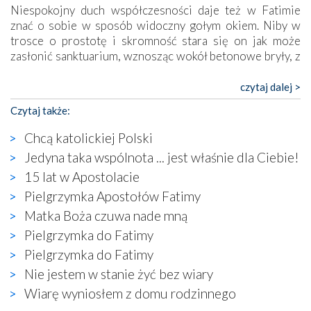
Niespokojny duch współczesności daje też w Fatimie
znać o sobie w sposób widoczny gołym okiem. Niby w
trosce o prostotę i skromność stara się on jak może
zasłonić sanktuarium, wznosząc wokół betonowe bryły, z
których niektóre nawet zostały poświęcone jako miejsca
katolickiego kultu. Tylko co wspólnego z żywą,
czytaj dalej >
autentyczną wiarą mogą mieć płaskie, szare bunkry albo
Czytaj także:
kaplice, w których Tabernakulum przypomina bardziej
skrzynkę na narzędzia? Albo co powiedzieć o ustawionym
Chcą katolickiej Polski
tuż przy nowej bazylice wielkim krzyżu, na którym
Jedyna taka wspólnota ... jest właśnie dla Ciebie!
zamiast Chrystusa umieszczono dziwaczną postać jakby
15 lat w Apostolacie
wyjętą ze starożytnych hieroglifów? W kulturowym
kontekście naszych czasów to raczej karykatura niż godny
Pielgrzymka Apostołów Fatimy
wizerunek Zbawiciela…
Matka Boża czuwa nade mną
Zatem nawet w bezpośrednim otoczeniu sanktuarium
Pielgrzymka do Fatimy
naocznie przekonaliśmy się, że wewnątrz Kościoła toczy
Pielgrzymka do Fatimy
się ogromna walka o kształt katolicyzmu i o serca
wierzących. Do czego to zmaganie może prowadzić,
Nie jestem w stanie żyć bez wiary
widzieliśmy w urokliwym, niewielkim mieście Obidos,
Wiarę wyniosłem z domu rodzinnego
gdzie w miejscu dawnego kościoła działa dzisiaj…