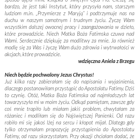
bardzo, że jest taki Instytut, który przysyła nam, starszym
ludziom m.in. „Przymierze z Maryją” i podtrzymuje nas na
duchu w naszym samotnym i trudnym życiu. Życzę Wam
wszystkim dalszej owocnej pracy i zaangażowania w dzieło,
które prowadzicie. Niech Matka Boża Fatimska czuwa nad
Wami. Serdecznie dziękuję za modlitwy za mnie. Ja również
modlę się za Was i życzę Wam dużo zdrowia i wytrwałości w
akcjach, które prowadzicie.
wdzięczna Aniela z Brzegu
Niech będzie pochwalony Jezus Chrystus!
Już kilka razy zabierałam się do napisania i wyjaśnienia,
dlaczego postanowiłam przystąpić do Apostolatu Fatimy. Dziś
to czynię. Otóż, Matka Boża Fatimska od najmłodszych lat
towarzyszyła mi w moim życiu. Odkąd pamiętam, zawsze gdy
coś mnie trapiło lub miałam jakiś problem, chwytałam za
różaniec i modliłam się do Najświętszej Panienki. Od razu
robiło mi się jakoś lżej na sercu i kłopot mijał. Dlatego gdy
tylko otrzymałam propozycję przystąpienia do Apostolatu
Fatimy, od razu skorzystałam. Przy okazji chciałam dodać, że