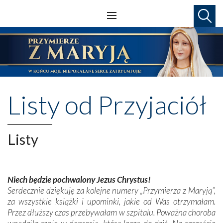
Listy od Przyjaciół
Listy
Niech będzie pochwalony Jezus Chrystus!
Serdecznie dziękuję za kolejne numery „Przymierza z Maryją”,
za wszystkie książki i upominki, jakie od Was otrzymałam.
Przez dłuższy czas przebywałam w szpitalu. Poważna choroba