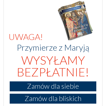
UWAGA!
Przymierze z Maryją
WYSYŁAMY
BEZPŁATNIE!
Zamów dla siebie
Zamów dla bliskich