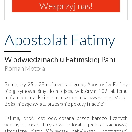
Wesprzyj nas!
Apostolat Fatimy
W odwiedzinach u Fatimskiej Pani
Roman Motoła
Pomiędzy 25 a 29 maja wraz z grupą Apostołów Fatimy
pielgrzymowaliśmy do miejsca, w którym 109 lat temu
trojgu portugalskim pastuszkom ukazywała się Matka
Boża, niosąc światu przesłanie pokuty i nadziei.
Fatima, choć jest odwiedzana przez bardzo licznych
wiernych oraz turystów, zdołała jednak zachować
atmosferę ciszy. Wyjąwszy największe uroczystości