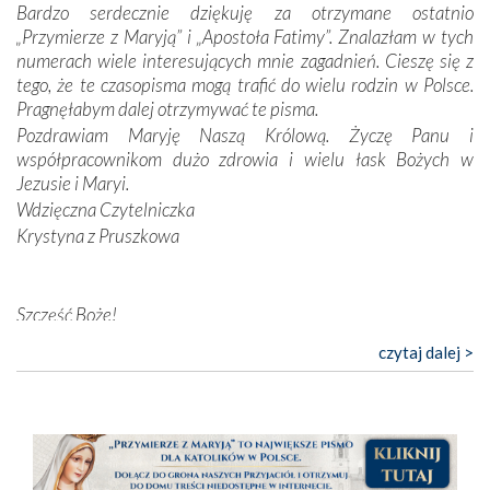
Opatrzności. Wierność przynosi pomyślność –
Bardzo serdecznie dziękuję za otrzymane ostatnio
przynajmniej w życiu duchowym. Odstępstwo owocuje
„Przymierze z Maryją” i „Apostoła Fatimy”. Znalazłam w tych
nieszczęściem i śmiercią. Te uniwersalne prawdy
numerach wiele interesujących mnie zagadnień. Cieszę się z
przychodziły na myśl, gdy słuchaliśmy opowieści
tego, że te czasopisma mogą trafić do wielu rodzin w Polsce.
przewodników o portugalskich monarchach i wodzach,
Pragnęłabym dalej otrzymywać te pisma.
zwycięskich bitwach i nieszczęśliwych losach grzesznych
Pozdrawiam Maryję Naszą Królową. Życzę Panu i
kochanków.
współpracownikom dużo zdrowia i wielu łask Bożych w
Jezusie i Maryi.
Byli tym razem pośród Apostołów Fatimy reprezentanci
Wdzięczna Czytelniczka
każdego spośród żyjących pokoleń. Najmłodszy uczestnik
Krystyna z Pruszkowa
liczył sobie 13 lat, zaś senior, pan Zdzisław – już 94.
–
Całe życie marzyłem, by tu przyjechać
– przyznał w
rozmowie.
Szczęść Boże!
Bardzo dziękuję za przysyłanie mi „Przymierza z Maryją”. Jest
Nasza pielgrzymka nie byłaby tak bogata w duchową treść
czytaj dalej >
to pismo, które bardzo sobie cenię i szanuję. Redagujecie
bez obecności duszpasterza – księdza Krzysztofa.
ciekawe artykuły. Zawsze czekam na nowe numery i pragnę
Oprócz zapewnienia nam możliwości codziennego
poinformować, że zawsze będę Was wspierać. Niech Pan Bóg
wysłuchania Mszy Świętej, dawał on wyrazy swej
nas prowadzi!
niezwykłej czci dla Matki Bożej śpiewem
Godzinek
i
Barbara
pięknych pieśni.