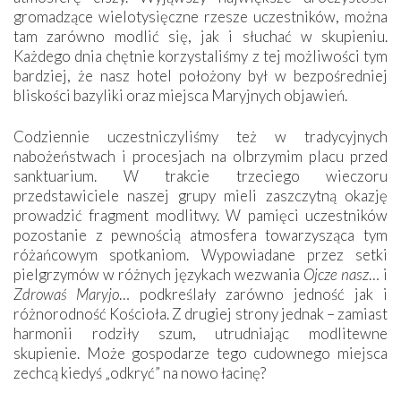
gromadzące wielotysięczne rzesze uczestników, można
tam zarówno modlić się, jak i słuchać w skupieniu.
Każdego dnia chętnie korzystaliśmy z tej możliwości tym
bardziej, że nasz hotel położony był w bezpośredniej
bliskości bazyliki oraz miejsca Maryjnych objawień.
Codziennie uczestniczyliśmy też w tradycyjnych
nabożeństwach i procesjach na olbrzymim placu przed
sanktuarium. W trakcie trzeciego wieczoru
przedstawiciele naszej grupy mieli zaszczytną okazję
prowadzić fragment modlitwy. W pamięci uczestników
pozostanie z pewnością atmosfera towarzysząca tym
różańcowym spotkaniom. Wypowiadane przez setki
pielgrzymów w różnych językach wezwania
Ojcze nasz
… i
Zdrowaś Maryjo
… podkreślały zarówno jedność jak i
różnorodność Kościoła. Z drugiej strony jednak – zamiast
harmonii rodziły szum, utrudniając modlitewne
skupienie. Może gospodarze tego cudownego miejsca
zechcą kiedyś „odkryć” na nowo łacinę?