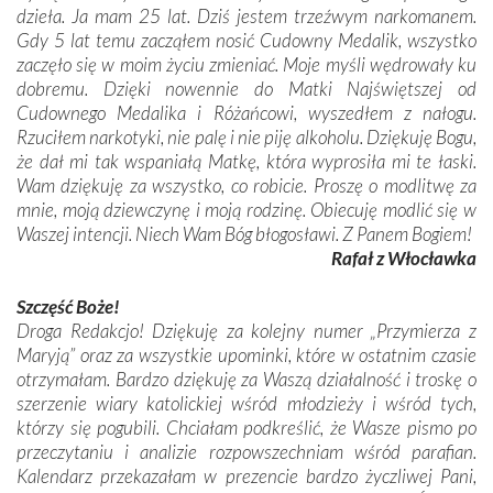
dzieła. Ja mam 25 lat. Dziś jestem trzeźwym narkomanem.
Gdy 5 lat temu zacząłem nosić Cudowny Medalik, wszystko
zaczęło się w moim życiu zmieniać. Moje myśli wędrowały ku
dobremu. Dzięki nowennie do Matki Najświętszej od
Cudownego Medalika i Różańcowi, wyszedłem z nałogu.
Rzuciłem narkotyki, nie palę i nie piję alkoholu. Dziękuję Bogu,
że dał mi tak wspaniałą Matkę, która wyprosiła mi te łaski.
Wam dziękuję za wszystko, co robicie. Proszę o modlitwę za
mnie, moją dziewczynę i moją rodzinę. Obiecuję modlić się w
Waszej intencji. Niech Wam Bóg błogosławi. Z Panem Bogiem!
Rafał z Włocławka
Szczęść Boże!
Droga Redakcjo! Dziękuję za kolejny numer „Przymierza z
Maryją” oraz za wszystkie upominki, które w ostatnim czasie
otrzymałam. Bardzo dziękuję za Waszą działalność i troskę o
szerzenie wiary katolickiej wśród młodzieży i wśród tych,
którzy się pogubili. Chciałam podkreślić, że Wasze pismo po
przeczytaniu i analizie rozpowszechniam wśród parafian.
Kalendarz przekazałam w prezencie bardzo życzliwej Pani,