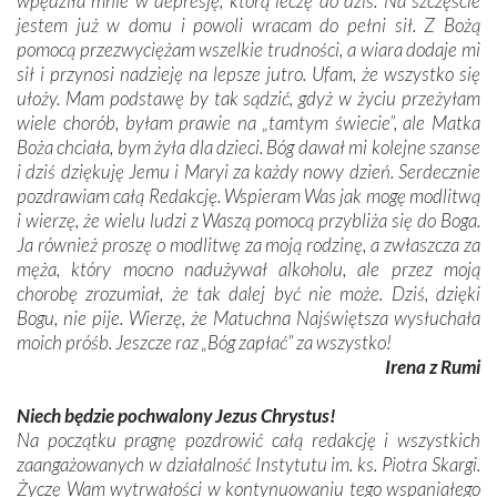
wpędziła mnie w depresję, którą leczę do dziś. Na szczęście
jestem już w domu i powoli wracam do pełni sił. Z Bożą
pomocą przezwyciężam wszelkie trudności, a wiara dodaje mi
sił i przynosi nadzieję na lepsze jutro. Ufam, że wszystko się
ułoży. Mam podstawę by tak sądzić, gdyż w życiu przeżyłam
wiele chorób, byłam prawie na „tamtym świecie”, ale Matka
Boża chciała, bym żyła dla dzieci. Bóg dawał mi kolejne szanse
i dziś dziękuję Jemu i Maryi za każdy nowy dzień. Serdecznie
pozdrawiam całą Redakcję. Wspieram Was jak mogę modlitwą
i wierzę, że wielu ludzi z Waszą pomocą przybliża się do Boga.
Ja również proszę o modlitwę za moją rodzinę, a zwłaszcza za
męża, który mocno nadużywał alkoholu, ale przez moją
chorobę zrozumiał, że tak dalej być nie może. Dziś, dzięki
Bogu, nie pije. Wierzę, że Matuchna Najświętsza wysłuchała
moich próśb. Jeszcze raz „Bóg zapłać” za wszystko!
Irena z Rumi
Niech będzie pochwalony Jezus Chrystus!
Na początku pragnę pozdrowić całą redakcję i wszystkich
zaangażowanych w działalność Instytutu im. ks. Piotra Skargi.
Życzę Wam wytrwałości w kontynuowaniu tego wspaniałego