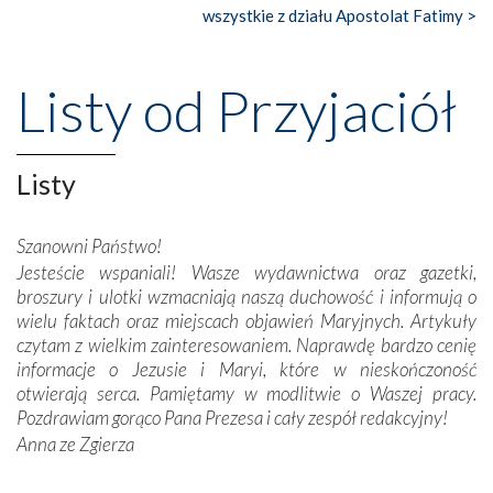
księgarnia.
wszystkie z działu Apostolat Fatimy >
Nasze pielgrzymkowe wyprawy, których celem były
wspaniałe klasztory w miasteczku Alcobaça czy w Batalhi,
Listy od Przyjaciół
przeniosły nas do czasów, gdy świątynie bez wątpienia
wznoszono na chwałę Bożą, na przykład – w podzięce za
Opatrznościową pomoc w wygranej bitwie o
Listy
niepodległość kraju. Zachwyt budziła potężna, a zarazem
misterna architektura tych monumentalnych dzieł,
wspaniałe zdobienia, dbałość ich twórców o detale,
Szanowni Państwo!
połączenie talentów z wytrwałością i pracowitością
Jesteście wspaniali! Wasze wydawnictwa oraz gazetki,
budowniczych.
broszury i ulotki wzmacniają naszą duchowość i informują o
wielu faktach oraz miejscach objawień Maryjnych. Artykuły
Podążyliśmy też śladami fatimskich wizjonerów – Łucji
czytam z wielkim zainteresowaniem. Naprawdę bardzo cenię
dos Santos oraz świętych Hiacynty i Franciszka Marto.
informacje o Jezusie i Maryi, które w nieskończoność
Modliliśmy się przy ich grobach. Odprawiliśmy Drogę
otwierają serca. Pamiętamy w modlitwie o Waszej pracy.
Krzyżową w ich rodzinnych stronach, odwiedziliśmy
Pozdrawiam gorąco Pana Prezesa i cały zespół redakcyjny!
domy, w których żyli.
Anna ze Zgierza
W miejscu objawień Matki Bożej zapaliliśmy świece