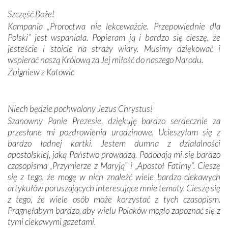
przywiezione wraz z intencjami powierzonymi nam przez
Szczęść Boże!
Darczyńców w ramach akcji „Twoje światło w Fatimie”.
Kampania „Proroctwa nie lekceważcie. Przepowiednie dla
Podczas tej kilkudniowej wyprawy na każdym kroku
Polski” jest wspaniała. Popieram ją i bardzo się cieszę, że
spotykaliśmy się z serdeczną otwartością
jesteście i stoicie na straży wiary. Musimy dziękować i
Portugalczyków. Podziwialiśmy ich ludową sztukę i
wspierać naszą Królową za Jej miłość do naszego Narodu.
zwyczaje. Mimo że nasze kraje są od siebie bardzo
oddalone, w żaden sposób nie czuliśmy się obco.
Zbigniew z Katowic
Sprawiła to oczywiście sama Matka Boża, ale też
kulturowa bliskość biorąca swój początek w naszej
wspólnej wierze. Podczas wyjazdów do historycznych
Niech będzie pochwalony Jezus Chrystus!
miejsc, które znalazły się na trasie naszej pielgrzymki,
Szanowny Panie Prezesie, dziękuję bardzo serdecznie za
mieliśmy okazję przekonać się, że Maryja swoją opieką
przesłane mi pozdrowienia urodzinowe. Ucieszyłam się z
otacza nie tylko nasz naród, lecz wszystkie nacje, które
bardzo ładnej kartki. Jestem dumna z działalności
się Jej ufnie oddają, a także każdą osobę, która zawierza
apostolskiej, jaką Państwo prowadzą. Podobają mi się bardzo
Jej siebie oraz swych bliskich.
czasopisma „Przymierze z Maryją” i „Apostoł Fatimy”. Cieszę
się z tego, że mogę w nich znaleźć wiele bardzo ciekawych
Dzieje Portugalii to również historia wierności Bogu i
artykułów poruszających interesujące mnie tematy. Cieszę się
odstępstw, także w życiu władców. Trudne momenty w
z tego, że wiele osób może korzystać z tych czasopism.
wymiarze tak osobistym, jak i zbiorowym, przypominają o
Pragnęłabym bardzo, aby wielu Polaków mogło zapoznać się z
konieczności ciągłego zabiegania o własną duszę i o łaskę
tymi ciekawymi gazetami.