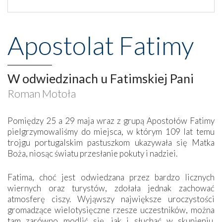
Apostolat Fatimy
W odwiedzinach u Fatimskiej Pani
Roman Motoła
Pomiędzy 25 a 29 maja wraz z grupą Apostołów Fatimy
pielgrzymowaliśmy do miejsca, w którym 109 lat temu
trojgu portugalskim pastuszkom ukazywała się Matka
Boża, niosąc światu przesłanie pokuty i nadziei.
Fatima, choć jest odwiedzana przez bardzo licznych
wiernych oraz turystów, zdołała jednak zachować
atmosferę ciszy. Wyjąwszy największe uroczystości
gromadzące wielotysięczne rzesze uczestników, można
tam zarówno modlić się, jak i słuchać w skupieniu.