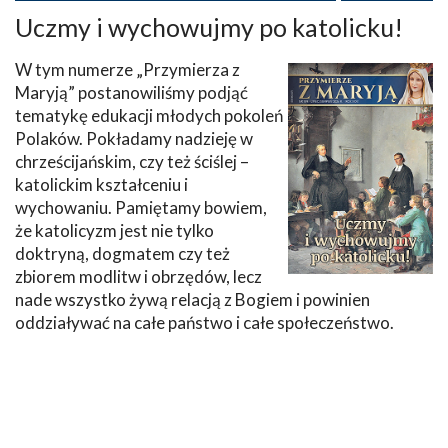
Uczmy i wychowujmy po katolicku!
W tym numerze „Przymierza z
Maryją” postanowiliśmy podjąć
tematykę edukacji młodych pokoleń
Polaków. Pokładamy nadzieję w
chrześcijańskim, czy też ściślej –
katolickim kształceniu i
wychowaniu. Pamiętamy bowiem,
że katolicyzm jest nie tylko
doktryną, dogmatem czy też
zbiorem modlitw i obrzędów, lecz
nade wszystko żywą relacją z Bogiem i powinien
oddziaływać na całe państwo i całe społeczeństwo.