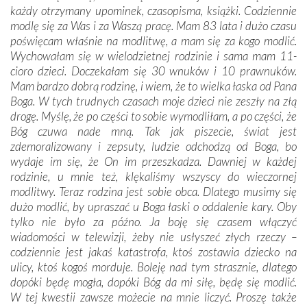
każdy otrzymany upominek, czasopisma, książki. Codziennie
modlę się za Was i za Waszą pracę. Mam 83 lata i dużo czasu
poświęcam właśnie na modlitwę, a mam się za kogo modlić.
Wychowałam się w wielodzietnej rodzinie i sama mam 11-
cioro dzieci. Doczekałam się 30 wnuków i 10 prawnuków.
Mam bardzo dobrą rodzinę, i wiem, że to wielka łaska od Pana
Boga. W tych trudnych czasach moje dzieci nie zeszły na złą
drogę. Myślę, że po części to sobie wymodliłam, a po części, że
Bóg czuwa nade mną. Tak jak piszecie, świat jest
zdemoralizowany i zepsuty, ludzie odchodzą od Boga, bo
wydaje im się, że On im przeszkadza. Dawniej w każdej
rodzinie, u mnie też, klękaliśmy wszyscy do wieczornej
modlitwy. Teraz rodzina jest sobie obca. Dlatego musimy się
dużo modlić, by upraszać u Boga łaski o oddalenie kary. Oby
tylko nie było za późno. Ja boję się czasem włączyć
wiadomości w telewizji, żeby nie usłyszeć złych rzeczy –
codziennie jest jakaś katastrofa, ktoś zostawia dziecko na
ulicy, ktoś kogoś morduje. Boleję nad tym strasznie, dlatego
dopóki będę mogła, dopóki Bóg da mi siłę, będę się modlić.
W tej kwestii zawsze możecie na mnie liczyć. Proszę także