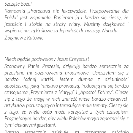
Podczas tej kilkudniowej wyprawy na każdym kroku
Szczęść Boże!
spotykaliśmy się z serdeczną otwartością
Kampania „Proroctwa nie lekceważcie. Przepowiednie dla
Portugalczyków. Podziwialiśmy ich ludową sztukę i
Polski” jest wspaniała. Popieram ją i bardzo się cieszę, że
zwyczaje. Mimo że nasze kraje są od siebie bardzo
jesteście i stoicie na straży wiary. Musimy dziękować i
oddalone, w żaden sposób nie czuliśmy się obco.
wspierać naszą Królową za Jej miłość do naszego Narodu.
Sprawiła to oczywiście sama Matka Boża, ale też
Zbigniew z Katowic
kulturowa bliskość biorąca swój początek w naszej
wspólnej wierze. Podczas wyjazdów do historycznych
miejsc, które znalazły się na trasie naszej pielgrzymki,
Niech będzie pochwalony Jezus Chrystus!
mieliśmy okazję przekonać się, że Maryja swoją opieką
Szanowny Panie Prezesie, dziękuję bardzo serdecznie za
otacza nie tylko nasz naród, lecz wszystkie nacje, które
przesłane mi pozdrowienia urodzinowe. Ucieszyłam się z
się Jej ufnie oddają, a także każdą osobę, która zawierza
bardzo ładnej kartki. Jestem dumna z działalności
Jej siebie oraz swych bliskich.
apostolskiej, jaką Państwo prowadzą. Podobają mi się bardzo
czasopisma „Przymierze z Maryją” i „Apostoł Fatimy”. Cieszę
Dzieje Portugalii to również historia wierności Bogu i
się z tego, że mogę w nich znaleźć wiele bardzo ciekawych
odstępstw, także w życiu władców. Trudne momenty w
artykułów poruszających interesujące mnie tematy. Cieszę się
wymiarze tak osobistym, jak i zbiorowym, przypominają o
z tego, że wiele osób może korzystać z tych czasopism.
konieczności ciągłego zabiegania o własną duszę i o łaskę
Pragnęłabym bardzo, aby wielu Polaków mogło zapoznać się z
Opatrzności. Wierność przynosi pomyślność –
tymi ciekawymi gazetami.
przynajmniej w życiu duchowym. Odstępstwo owocuje
Bardzo serdecznie dziękuję za otrzymane ostatnio