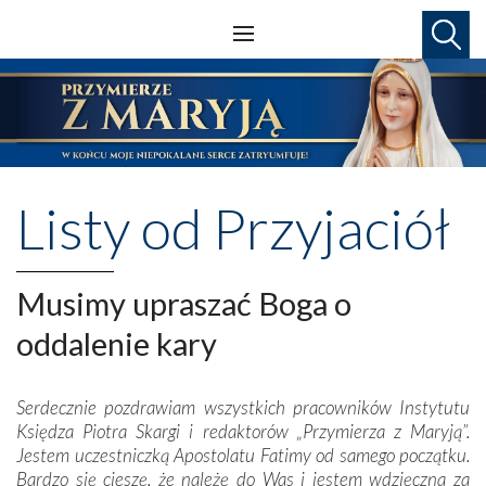
Listy od Przyjaciół
Musimy upraszać Boga o
oddalenie kary
Serdecznie pozdrawiam wszystkich pracowników Instytutu
Księdza Piotra Skargi i redaktorów „Przymierza z Maryją”.
Jestem uczestniczką Apostolatu Fatimy od samego początku.
Bardzo się cieszę, że należę do Was i jestem wdzięczna za