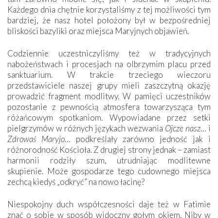
Każdego dnia chętnie korzystaliśmy z tej możliwości tym
bardziej, że nasz hotel położony był w bezpośredniej
bliskości bazyliki oraz miejsca Maryjnych objawień.
Codziennie uczestniczyliśmy też w tradycyjnych
nabożeństwach i procesjach na olbrzymim placu przed
sanktuarium. W trakcie trzeciego wieczoru
przedstawiciele naszej grupy mieli zaszczytną okazję
prowadzić fragment modlitwy. W pamięci uczestników
pozostanie z pewnością atmosfera towarzysząca tym
różańcowym spotkaniom. Wypowiadane przez setki
pielgrzymów w różnych językach wezwania
Ojcze nasz
… i
Zdrowaś Maryjo
… podkreślały zarówno jedność jak i
różnorodność Kościoła. Z drugiej strony jednak – zamiast
harmonii rodziły szum, utrudniając modlitewne
skupienie. Może gospodarze tego cudownego miejsca
zechcą kiedyś „odkryć” na nowo łacinę?
Niespokojny duch współczesności daje też w Fatimie
znać o sobie w sposób widoczny gołym okiem. Niby w