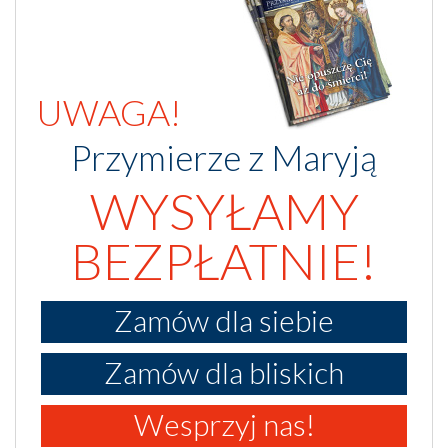
UWAGA!
Przymierze z Maryją
WYSYŁAMY
BEZPŁATNIE!
Zamów dla siebie
Zamów dla bliskich
Wesprzyj nas!