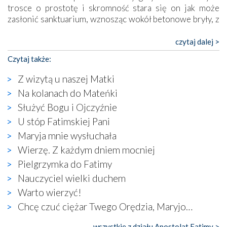
trosce o prostotę i skromność stara się on jak może
zasłonić sanktuarium, wznosząc wokół betonowe bryły, z
których niektóre nawet zostały poświęcone jako miejsca
katolickiego kultu. Tylko co wspólnego z żywą,
czytaj dalej >
autentyczną wiarą mogą mieć płaskie, szare bunkry albo
Czytaj także:
kaplice, w których Tabernakulum przypomina bardziej
skrzynkę na narzędzia? Albo co powiedzieć o ustawionym
Z wizytą u naszej Matki
tuż przy nowej bazylice wielkim krzyżu, na którym
Na kolanach do Mateńki
zamiast Chrystusa umieszczono dziwaczną postać jakby
Służyć Bogu i Ojczyźnie
wyjętą ze starożytnych hieroglifów? W kulturowym
kontekście naszych czasów to raczej karykatura niż godny
U stóp Fatimskiej Pani
wizerunek Zbawiciela…
Maryja mnie wysłuchała
Zatem nawet w bezpośrednim otoczeniu sanktuarium
Wierzę. Z każdym dniem mocniej
naocznie przekonaliśmy się, że wewnątrz Kościoła toczy
Pielgrzymka do Fatimy
się ogromna walka o kształt katolicyzmu i o serca
wierzących. Do czego to zmaganie może prowadzić,
Nauczyciel wielki duchem
widzieliśmy w urokliwym, niewielkim mieście Obidos,
Warto wierzyć!
gdzie w miejscu dawnego kościoła działa dzisiaj…
Chcę czuć ciężar Twego Orędzia, Maryjo…
księgarnia.
wszystkie z działu Apostolat Fatimy >