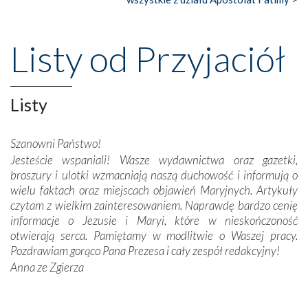
Nasze pielgrzymkowe wyprawy, których celem były
wspaniałe klasztory w miasteczku Alcobaça czy w Batalhi,
przeniosły nas do czasów, gdy świątynie bez wątpienia
Listy od Przyjaciół
wznoszono na chwałę Bożą, na przykład – w podzięce za
Opatrznościową pomoc w wygranej bitwie o
niepodległość kraju. Zachwyt budziła potężna, a zarazem
misterna architektura tych monumentalnych dzieł,
Listy
wspaniałe zdobienia, dbałość ich twórców o detale,
połączenie talentów z wytrwałością i pracowitością
Szanowni Państwo!
budowniczych.
Jesteście wspaniali! Wasze wydawnictwa oraz gazetki,
broszury i ulotki wzmacniają naszą duchowość i informują o
Podążyliśmy też śladami fatimskich wizjonerów – Łucji
wielu faktach oraz miejscach objawień Maryjnych. Artykuły
dos Santos oraz świętych Hiacynty i Franciszka Marto.
czytam z wielkim zainteresowaniem. Naprawdę bardzo cenię
Modliliśmy się przy ich grobach. Odprawiliśmy Drogę
informacje o Jezusie i Maryi, które w nieskończoność
Krzyżową w ich rodzinnych stronach, odwiedziliśmy
otwierają serca. Pamiętamy w modlitwie o Waszej pracy.
domy, w których żyli.
Pozdrawiam gorąco Pana Prezesa i cały zespół redakcyjny!
Anna ze Zgierza
W miejscu objawień Matki Bożej zapaliliśmy świece
przywiezione wraz z intencjami powierzonymi nam przez
Darczyńców w ramach akcji „Twoje światło w Fatimie”.