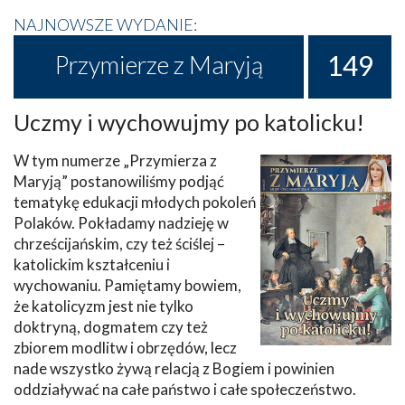
NAJNOWSZE WYDANIE:
149
Przymierze z Maryją
Uczmy i wychowujmy po katolicku!
W tym numerze „Przymierza z
Maryją” postanowiliśmy podjąć
tematykę edukacji młodych pokoleń
Polaków. Pokładamy nadzieję w
chrześcijańskim, czy też ściślej –
katolickim kształceniu i
wychowaniu. Pamiętamy bowiem,
że katolicyzm jest nie tylko
doktryną, dogmatem czy też
zbiorem modlitw i obrzędów, lecz
nade wszystko żywą relacją z Bogiem i powinien
oddziaływać na całe państwo i całe społeczeństwo.