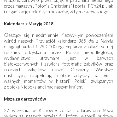
widzom, zarówno przez objęcie patronatu medialnego
przez magazyn „Polonia Christiana” i portal PCh24.pl, jak
i organizację niektórych pokazów, w tym krakowskiego.
Kalendarz z Maryją 2018
Cieszący się nieodmiennie niezwykłym powodzeniem
wśród naszych Przyjaciół kalendarz
365 dni z Maryją
osiągnął nakład 1 290 000 egzemplarzy. Z okazji setnej
rocznicy odzyskania przez Polskę niepodległości,
wydawnictwo utrzymane jest w barwach
biało‑czerwonych i zawiera fotografie zabytków oraz
uroczych zakątków naszej Ojczyzny. Warstwę
ilustracyjną uzupełniają krótkie artykuły na temat
ważnych momentów w historii Polski, związanych
z opieką Niepokalanej nad naszym krajem.
Msza za darczyńców
27 września w Krakowie została odprawiona Msza
Święta za naszych przyjaciół, którzy wsparli budowę