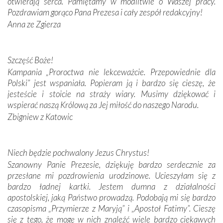
otwierają serca. Pamiętamy w modlitwie o Waszej pracy.
domy, w których żyli.
Pozdrawiam gorąco Pana Prezesa i cały zespół redakcyjny!
Anna ze Zgierza
W miejscu objawień Matki Bożej zapaliliśmy świece
przywiezione wraz z intencjami powierzonymi nam przez
Darczyńców w ramach akcji „Twoje światło w Fatimie”.
Podczas tej kilkudniowej wyprawy na każdym kroku
Szczęść Boże!
spotykaliśmy się z serdeczną otwartością
Kampania „Proroctwa nie lekceważcie. Przepowiednie dla
Portugalczyków. Podziwialiśmy ich ludową sztukę i
Polski” jest wspaniała. Popieram ją i bardzo się cieszę, że
zwyczaje. Mimo że nasze kraje są od siebie bardzo
jesteście i stoicie na straży wiary. Musimy dziękować i
oddalone, w żaden sposób nie czuliśmy się obco.
wspierać naszą Królową za Jej miłość do naszego Narodu.
Sprawiła to oczywiście sama Matka Boża, ale też
Zbigniew z Katowic
kulturowa bliskość biorąca swój początek w naszej
wspólnej wierze. Podczas wyjazdów do historycznych
miejsc, które znalazły się na trasie naszej pielgrzymki,
Niech będzie pochwalony Jezus Chrystus!
mieliśmy okazję przekonać się, że Maryja swoją opieką
Szanowny Panie Prezesie, dziękuję bardzo serdecznie za
otacza nie tylko nasz naród, lecz wszystkie nacje, które
przesłane mi pozdrowienia urodzinowe. Ucieszyłam się z
się Jej ufnie oddają, a także każdą osobę, która zawierza
bardzo ładnej kartki. Jestem dumna z działalności
Jej siebie oraz swych bliskich.
apostolskiej, jaką Państwo prowadzą. Podobają mi się bardzo
czasopisma „Przymierze z Maryją” i „Apostoł Fatimy”. Cieszę
Dzieje Portugalii to również historia wierności Bogu i
się z tego, że mogę w nich znaleźć wiele bardzo ciekawych