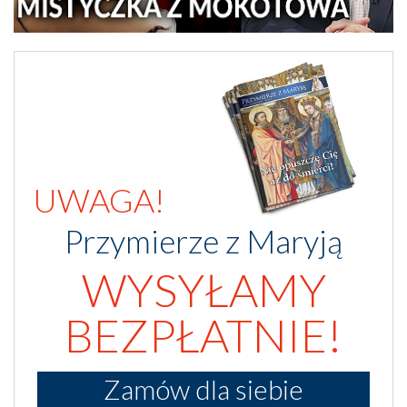
UWAGA!
Przymierze z Maryją
WYSYŁAMY
BEZPŁATNIE!
Zamów dla siebie