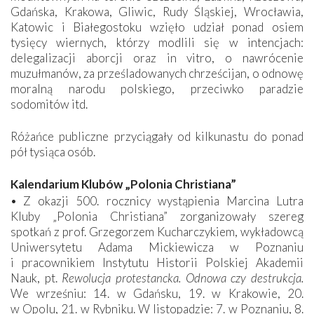
Gdańska, Krakowa, Gliwic, Rudy Śląskiej, Wrocławia,
Katowic i Białegostoku wzięło udział ponad osiem
tysięcy wiernych, którzy modlili się w intencjach:
delegalizacji aborcji oraz in vitro, o nawrócenie
muzułmanów, za prześladowanych chrześcijan, o odnowę
moralną narodu polskiego, przeciwko paradzie
sodomitów itd.
Różańce publiczne przyciągały od kilkunastu do ponad
pół tysiąca osób.
Kalendarium Klubów „Polonia Christiana”
• Z okazji 500. rocznicy wystąpienia Marcina Lutra
Kluby „Polonia Christiana” zorganizowały szereg
spotkań z prof. Grzegorzem Kucharczykiem, wykładowcą
Uniwersytetu Adama Mickiewicza w Poznaniu
i pracownikiem Instytutu Historii Polskiej Akademii
Nauk, pt.
Rewolucja protestancka. Odnowa czy destrukcja.
We wrześniu: 14. w Gdańsku, 19. w Krakowie, 20.
w Opolu, 21. w Rybniku. W listopadzie: 7. w Poznaniu, 8.