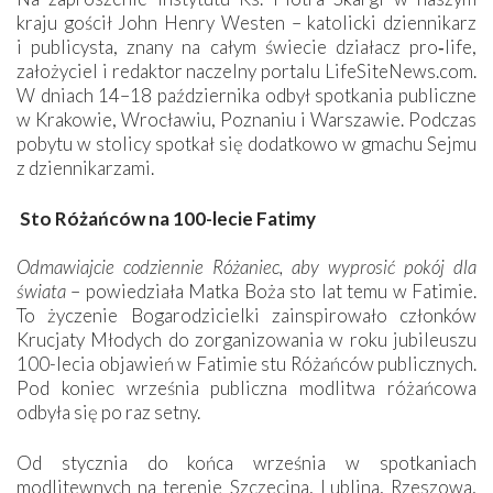
kraju gościł John Henry Westen – katolicki dziennikarz
i publicysta, znany na całym świecie działacz pro‑life,
założyciel i redaktor naczelny portalu LifeSiteNews.com.
W dniach 14–18 października odbył spotkania publiczne
w Krakowie, Wrocławiu, Poznaniu i Warszawie. Podczas
pobytu w stolicy spotkał się dodatkowo w gmachu Sejmu
z dziennikarzami.
Sto Różańców na 100-lecie Fatimy
Odmawiajcie codziennie Różaniec, aby wyprosić pokój dla
świata
– powiedziała Matka Boża sto lat temu w Fatimie.
To życzenie Bogarodzicielki zainspirowało członków
Krucjaty Młodych do zorganizowania w roku jubileuszu
100-lecia objawień w Fatimie stu Różańców publicznych.
Pod koniec września publiczna modlitwa różańcowa
odbyła się po raz setny.
Od stycznia do końca września w spotkaniach
modlitewnych na terenie Szczecina, Lublina, Rzeszowa,