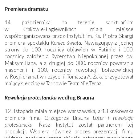
Premiera dramatu
14 października na terenie sanktuarium
w Krakowie‑Łagiewnikach miała miejsce
współorganizowana przez Instytut im. Ks. Piotra Skargi
premiera spektaklu
Koniec świata
. Nawiązujący z jednej
strony do 100. rocznicy objawień w Fatimie i 100.
rocznicy założenia Rycerstwa Niepokalanej przez św.
Maksymiliana, a z drugiej do 300. rocznicy powstania
masonerii i 100. rocznicy rewolucji bolszewickiej
w Rosji dramat w reżyserii Tomasza A. Żaka przygotował
mający siedzibę w Tarnowie Teatr Nie Teraz.
Rewolucja protestancka
według Brauna
12 listopada miała miejsce warszawska, a 13 krakowska
premiera filmu Grzegorza Brauna
Luter i rewolucja
protestancka
. Nasz Instytut został partnerem tej
produkcji. Wspiera również proces prezentacji filmu