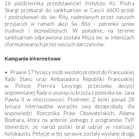
16 października przedstawiciel Instytutu Ks. Piotra
Skargi przekazał do sanktuarium w Cascii 6600 próśb
i podziękowań do św. Rity, nadesłanych przez naszych
przyjaciół w ramach akcji
Św. Rita – patronka spraw
trudnych i beznadziejnych
. W południe, na terenie
sanktuarium odprawiona została Msza św. w intencjach
sformułowanych przez naszych darczyńców.
Kampanie internetowe
• Prawie 17 tysięcy osób wysłało protest do Francuskiej
Rady Stanu oraz Ambasadora Republiki Francuskiej
w Polsce Pierre’a Levy’ego przeciwko decyzji
wspomnianej Rady o usunięciu krzyża z pomnika św. Jana
Pawła II w miejscowości Ploërmel. Z kolei ponad 24
tysiące internautów wyraziło swą dezaprobatę dla
wypowiedzi Rzecznika Praw Obywatelskich, Adama
Bodnara, który na antenie jednego z programów TVP
stwierdził, że naród polski brał udział w realizacji
holokaustu. Petycje w tej sprawie zostały wysłane drogą