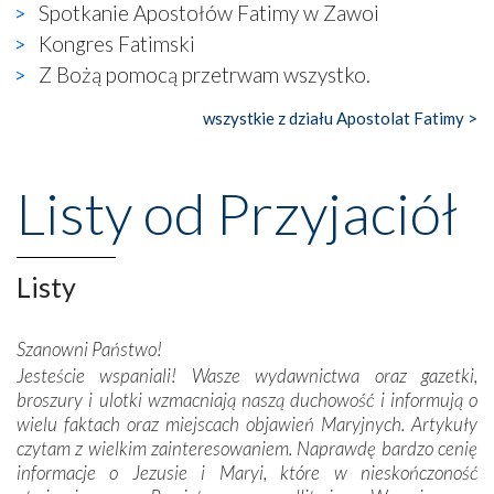
wierzących. Do czego to zmaganie może prowadzić,
Spotkanie Apostołów Fatimy w Zawoi
widzieliśmy w urokliwym, niewielkim mieście Obidos,
Kongres Fatimski
gdzie w miejscu dawnego kościoła działa dzisiaj…
Z Bożą pomocą przetrwam wszystko.
księgarnia.
wszystkie z działu Apostolat Fatimy >
Nasze pielgrzymkowe wyprawy, których celem były
wspaniałe klasztory w miasteczku Alcobaça czy w Batalhi,
przeniosły nas do czasów, gdy świątynie bez wątpienia
Listy od Przyjaciół
wznoszono na chwałę Bożą, na przykład – w podzięce za
Opatrznościową pomoc w wygranej bitwie o
niepodległość kraju. Zachwyt budziła potężna, a zarazem
misterna architektura tych monumentalnych dzieł,
Listy
wspaniałe zdobienia, dbałość ich twórców o detale,
połączenie talentów z wytrwałością i pracowitością
Szanowni Państwo!
budowniczych.
Jesteście wspaniali! Wasze wydawnictwa oraz gazetki,
broszury i ulotki wzmacniają naszą duchowość i informują o
Podążyliśmy też śladami fatimskich wizjonerów – Łucji
wielu faktach oraz miejscach objawień Maryjnych. Artykuły
dos Santos oraz świętych Hiacynty i Franciszka Marto.
czytam z wielkim zainteresowaniem. Naprawdę bardzo cenię
Modliliśmy się przy ich grobach. Odprawiliśmy Drogę
informacje o Jezusie i Maryi, które w nieskończoność
Krzyżową w ich rodzinnych stronach, odwiedziliśmy