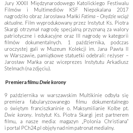
Jury XXXII Międzynarodowego Katolickiego Festiwalu
Filmów i Multimediów KSF Niepokalana 2017
nagrodziło obraz Jarosława Mańki
Fatima – Orędzie wciąż
aktualne
. Film wyprodukowany przez Instytut Ks. Piotra
Skargi otrzymał nagrodę specjalną przyznaną za walory
patriotyczne i edukacyjne oraz III nagrodę w kategorii
filmów dokumentalnych. 1 października, podczas
uroczystej gali w Muzeum Kolekcji im. Jana Pawła II
w Warszawie, pamiątkowe statuetki odebrali: reżyser –
Jarosław Mańka oraz wiceprezes Instytutu Arkadiusz
Stelmach (na zdjęciu).
Premiera filmu
Dwie korony
9 października w warszawskim Multikinie odbyła się
premiera fabularyzowanego filmu dokumentalnego
o świętym franciszkaninie o. Maksymilianie Kolbe pt.
Dwie korony
. Instytut Ks. Piotra Skargi jest partnerem
filmu, a nasze media: magazyn „Polonia Christiana”
i portal PCh24.pl objęły nad nim patronat medialny.