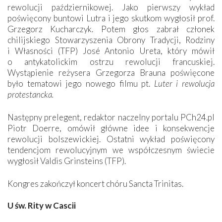
rewolucji październikowej. Jako pierwszy wykład
poświęcony buntowi Lutra i jego skutkom wygłosił prof.
Grzegorz Kucharczyk. Potem głos zabrał członek
chilijskiego Stowarzyszenia Obrony Tradycji, Rodziny
i Własności (TFP) José Antonio Ureta, który mówił
o antykatolickim ostrzu rewolucji francuskiej.
Wystąpienie reżysera Grzegorza Brauna poświęcone
było tematowi jego nowego filmu pt.
Luter i rewolucja
protestancka.
Następny prelegent, redaktor naczelny portalu PCh24.pl
Piotr Doerre, omówił główne idee i konsekwencje
rewolucji bolszewickiej. Ostatni wykład poświęcony
tendencjom rewolucyjnym we współczesnym świecie
wygłosił Valdis Grinsteins (TFP).
Kongres zakończył koncert chóru Sancta Trinitas.
U św. Rity w Cascii