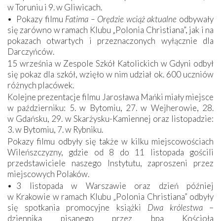
w Toruniu i 9. w Gliwicach.
• Pokazy filmu
Fatima – Orędzie wciąż aktualne
odbywały
się zarówno w ramach Klubu „Polonia Christiana”, jak i na
pokazach otwartych i przeznaczonych wyłącznie dla
Darczyńców.
15 września w Zespole Szkół Katolickich w Gdyni odbył
się pokaz dla szkół, wzięło w nim udział ok. 600 uczniów
różnych placówek.
Kolejne prezentacje filmu Jarosława Mańki miały miejsce
w październiku: 5. w Bytomiu, 27. w Wejherowie, 28.
w Gdańsku, 29. w Skarżysku-Kamiennej oraz listopadzie:
3. w Bytomiu, 7. w Rybniku.
Pokazy filmu odbyły się także w kilku miejscowościach
Wileńszczyzny, gdzie od 8 do 11 listopada gościli
przedstawiciele naszego Instytutu, zaproszeni przez
miejscowych Polaków.
• 3 listopada w Warszawie oraz dzień później
w Krakowie w ramach Klubu „Polonia Christiana” odbyły
się spotkania promocyjne książki
Dwa królestwa
–
dziennika pisanego przez bpa Kościoła