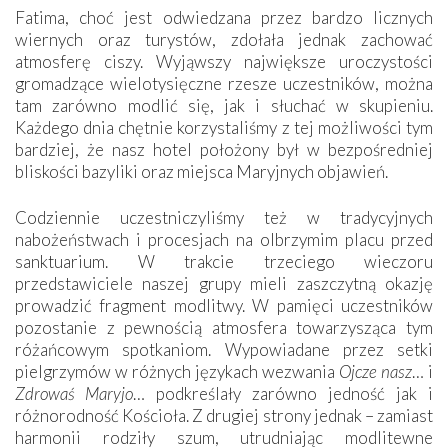
Fatima, choć jest odwiedzana przez bardzo licznych
wiernych oraz turystów, zdołała jednak zachować
atmosferę ciszy. Wyjąwszy największe uroczystości
gromadzące wielotysięczne rzesze uczestników, można
tam zarówno modlić się, jak i słuchać w skupieniu.
Każdego dnia chętnie korzystaliśmy z tej możliwości tym
bardziej, że nasz hotel położony był w bezpośredniej
bliskości bazyliki oraz miejsca Maryjnych objawień.
Codziennie uczestniczyliśmy też w tradycyjnych
nabożeństwach i procesjach na olbrzymim placu przed
sanktuarium. W trakcie trzeciego wieczoru
przedstawiciele naszej grupy mieli zaszczytną okazję
prowadzić fragment modlitwy. W pamięci uczestników
pozostanie z pewnością atmosfera towarzysząca tym
różańcowym spotkaniom. Wypowiadane przez setki
pielgrzymów w różnych językach wezwania
Ojcze nasz
… i
Zdrowaś Maryjo
… podkreślały zarówno jedność jak i
różnorodność Kościoła. Z drugiej strony jednak – zamiast
harmonii rodziły szum, utrudniając modlitewne