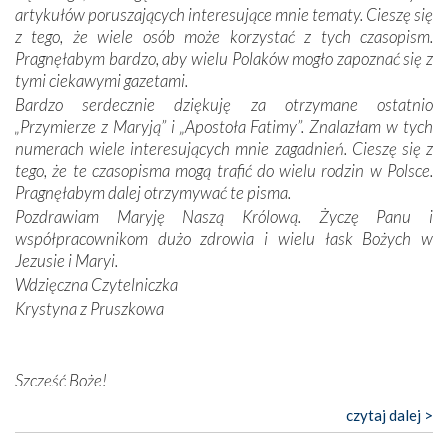
odstępstw, także w życiu władców. Trudne momenty w
artykułów poruszających interesujące mnie tematy. Cieszę się
wymiarze tak osobistym, jak i zbiorowym, przypominają o
z tego, że wiele osób może korzystać z tych czasopism.
konieczności ciągłego zabiegania o własną duszę i o łaskę
Pragnęłabym bardzo, aby wielu Polaków mogło zapoznać się z
Opatrzności. Wierność przynosi pomyślność –
tymi ciekawymi gazetami.
przynajmniej w życiu duchowym. Odstępstwo owocuje
Bardzo serdecznie dziękuję za otrzymane ostatnio
nieszczęściem i śmiercią. Te uniwersalne prawdy
„Przymierze z Maryją” i „Apostoła Fatimy”. Znalazłam w tych
przychodziły na myśl, gdy słuchaliśmy opowieści
numerach wiele interesujących mnie zagadnień. Cieszę się z
przewodników o portugalskich monarchach i wodzach,
tego, że te czasopisma mogą trafić do wielu rodzin w Polsce.
zwycięskich bitwach i nieszczęśliwych losach grzesznych
Pragnęłabym dalej otrzymywać te pisma.
kochanków.
Pozdrawiam Maryję Naszą Królową. Życzę Panu i
współpracownikom dużo zdrowia i wielu łask Bożych w
Byli tym razem pośród Apostołów Fatimy reprezentanci
Jezusie i Maryi.
każdego spośród żyjących pokoleń. Najmłodszy uczestnik
Wdzięczna Czytelniczka
liczył sobie 13 lat, zaś senior, pan Zdzisław – już 94.
–
Krystyna z Pruszkowa
Całe życie marzyłem, by tu przyjechać
– przyznał w
rozmowie.
Nasza pielgrzymka nie byłaby tak bogata w duchową treść
Szczęść Boże!
bez obecności duszpasterza – księdza Krzysztofa.
Bardzo dziękuję za przysyłanie mi „Przymierza z Maryją”. Jest
czytaj dalej >
Oprócz zapewnienia nam możliwości codziennego
to pismo, które bardzo sobie cenię i szanuję. Redagujecie
wysłuchania Mszy Świętej, dawał on wyrazy swej