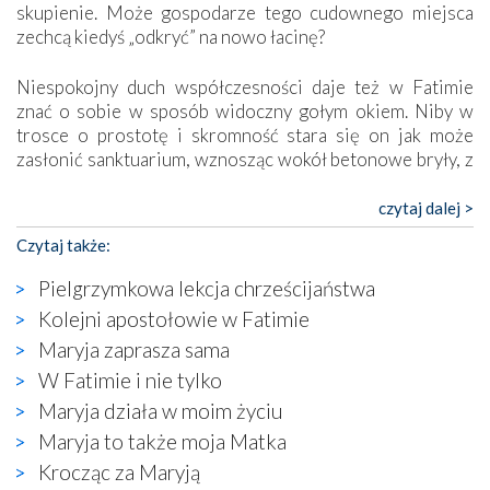
skupienie. Może gospodarze tego cudownego miejsca
zechcą kiedyś „odkryć” na nowo łacinę?
Niespokojny duch współczesności daje też w Fatimie
znać o sobie w sposób widoczny gołym okiem. Niby w
trosce o prostotę i skromność stara się on jak może
zasłonić sanktuarium, wznosząc wokół betonowe bryły, z
których niektóre nawet zostały poświęcone jako miejsca
katolickiego kultu. Tylko co wspólnego z żywą,
czytaj dalej >
autentyczną wiarą mogą mieć płaskie, szare bunkry albo
Czytaj także:
kaplice, w których Tabernakulum przypomina bardziej
skrzynkę na narzędzia? Albo co powiedzieć o ustawionym
Pielgrzymkowa lekcja chrześcijaństwa
tuż przy nowej bazylice wielkim krzyżu, na którym
Kolejni apostołowie w Fatimie
zamiast Chrystusa umieszczono dziwaczną postać jakby
Maryja zaprasza sama
wyjętą ze starożytnych hieroglifów? W kulturowym
kontekście naszych czasów to raczej karykatura niż godny
W Fatimie i nie tylko
wizerunek Zbawiciela…
Maryja działa w moim życiu
Zatem nawet w bezpośrednim otoczeniu sanktuarium
Maryja to także moja Matka
naocznie przekonaliśmy się, że wewnątrz Kościoła toczy
Krocząc za Maryją
się ogromna walka o kształt katolicyzmu i o serca