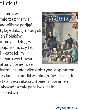
olicku!
m numerze
ymierza z Maryją”
anowiliśmy podjąć
tykę edukacji młodych
leń Polaków.
adamy nadzieję w
ścijańskim, czy też
ej – katolickim
łceniu i wychowaniu.
ętamy bowiem, że
icyzm jest nie tylko doktryną, dogmatem
eż zbiorem modlitw i obrzędów, lecz nade
tko żywą relacją z Bogiem i powinien
aływać na całe państwo i całe
eczeństwo.
czytaj dalej >