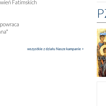
jawień Fatimskich
P
a powraca
ana"
wszystkie z działu Nasze kampanie >