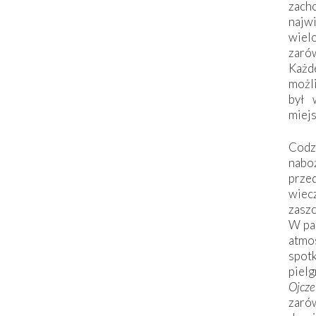
zac
naj
wiel
zarów
Każd
możli
był 
miej
Codzi
nabo
prze
wiec
zaszc
W pa
atmo
spo
piel
Ojcz
zarów