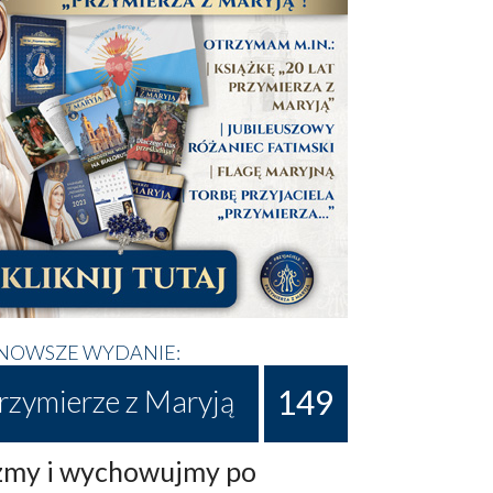
NOWSZE WYDANIE:
149
rzymierze z Maryją
my i wychowujmy po