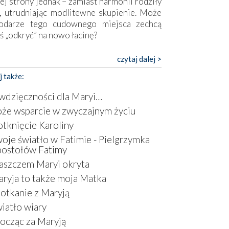
ej strony jednak – zamiast harmonii rodziły
, utrudniając modlitewne skupienie. Może
odarze tego cudownego miejsca zechcą
ś „odkryć” na nowo łacinę?
pokojny duch współczesności daje też w
czytaj dalej >
mie znać o sobie w sposób widoczny gołym
j także:
m. Niby w trosce o prostotę i skromność
a się on jak może zasłonić sanktuarium,
wdzięczności dla Maryi…
sząc wokół betonowe bryły, z których
że wsparcie w zwyczajnym życiu
óre nawet zostały poświęcone jako miejsca
tknięcie Karoliny
ickiego kultu. Tylko co wspólnego z żywą,
ntyczną wiarą mogą mieć płaskie, szare
oje światło w Fatimie - Pielgrzymka
ry albo kaplice, w których Tabernakulum
ostołów Fatimy
omina bardziej skrzynkę na narzędzia? Albo
aszczem Maryi okryta
owiedzieć o ustawionym tuż przy nowej
ryja to także moja Matka
lice wielkim krzyżu, na którym zamiast
otkanie z Maryją
stusa umieszczono dziwaczną postać jakby
tą ze starożytnych hieroglifów? W
iatło wiary
rowym kontekście naszych czasów to raczej
ocząc za Maryją
atura niż godny wizerunek Zbawiciela…