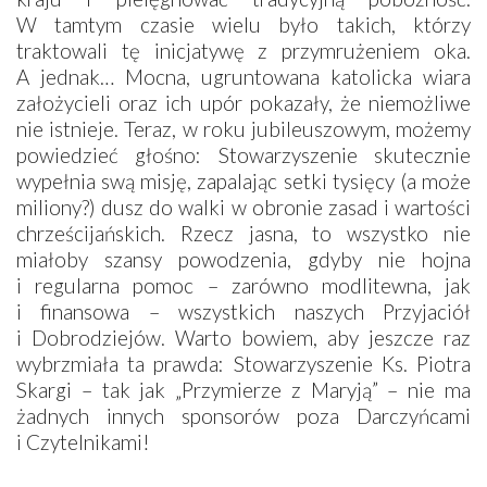
W tamtym czasie wielu było takich, którzy
traktowali tę inicjatywę z przymrużeniem oka.
A jednak… Mocna, ugruntowana katolicka wiara
założycieli oraz ich upór pokazały, że niemożliwe
nie istnieje. Teraz, w roku jubileuszowym, możemy
powiedzieć głośno: Stowarzyszenie skutecznie
wypełnia swą misję, zapalając setki tysięcy (a może
miliony?) dusz do walki w obronie zasad i wartości
chrześcijańskich. Rzecz jasna, to wszystko nie
miałoby szansy powodzenia, gdyby nie hojna
i regularna pomoc – zarówno modlitewna, jak
i finansowa – wszystkich naszych Przyjaciół
i Dobrodziejów. Warto bowiem, aby jeszcze raz
wybrzmiała ta prawda: Stowarzyszenie Ks. Piotra
Skargi – tak jak „Przymierze z Maryją” – nie ma
żadnych innych sponsorów poza Darczyńcami
i Czytelnikami!