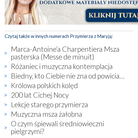
Czytaj także w innych numerach Przymierza z Maryją:
Marca-Antoine’a Charpentiera Msza
pasterska (Messe de minuit)
Różaniec i muzyczna kontemplacja
Biedny, kto Ciebie nie zna od powicia…
Królowa polskich kolęd
200 lat Cichej Nocy
Lekcje starego przymierza
Muzyczna msza żałobna
O czym śpiewali średniowieczni
pielgrzymi?