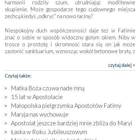
harmonii rodziły szum, utrudniając modlitewne
skupienie. Może gospodarze tego cudownego miejsca
zechcą kiedyś „odkryć” na nowo łacinę?
Niespokojny duch współczesności daje też w Fatimie
znać o sobie w sposób widoczny gołym okiem. Niby w
trosce o prostotę i skromność stara się on jak może
zasłonić sanktuarium, wznosząc wokół betonowe bryły, z
których niektóre nawet zostały poświęcone jako miejsca
katolickiego kultu. Tylko co wspólnego z żywą,
czytaj dalej >
autentyczną wiarą mogą mieć płaskie, szare bunkry albo
Czytaj także:
kaplice, w których Tabernakulum przypomina bardziej
skrzynkę na narzędzia? Albo co powiedzieć o ustawionym
Matka Boża czuwa nade mną
tuż przy nowej bazylice wielkim krzyżu, na którym
15 lat w Apostolacie
zamiast Chrystusa umieszczono dziwaczną postać jakby
Małopolska pielgrzymka Apostołów Fatimy
wyjętą ze starożytnych hieroglifów? W kulturowym
kontekście naszych czasów to raczej karykatura niż godny
Maryja nas wychowuje
wizerunek Zbawiciela…
Apostolat jeszcze bardziej mnie zbliża do Maryi
Zatem nawet w bezpośrednim otoczeniu sanktuarium
Łaska w Roku Jubileuszowym
naocznie przekonaliśmy się, że wewnątrz Kościoła toczy