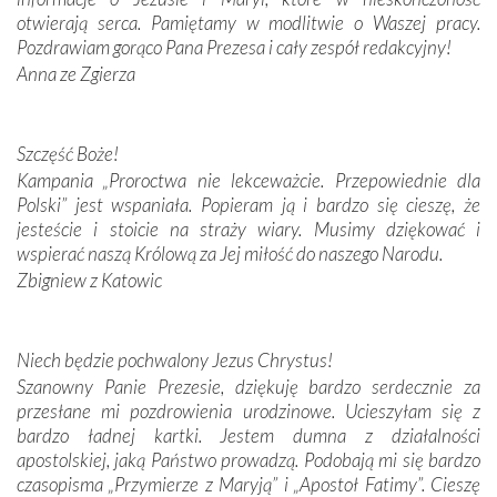
otwierają serca. Pamiętamy w modlitwie o Waszej pracy.
domy, w których żyli.
Pozdrawiam gorąco Pana Prezesa i cały zespół redakcyjny!
Anna ze Zgierza
W miejscu objawień Matki Bożej zapaliliśmy świece
przywiezione wraz z intencjami powierzonymi nam przez
Darczyńców w ramach akcji „Twoje światło w Fatimie”.
Podczas tej kilkudniowej wyprawy na każdym kroku
Szczęść Boże!
spotykaliśmy się z serdeczną otwartością
Kampania „Proroctwa nie lekceważcie. Przepowiednie dla
Portugalczyków. Podziwialiśmy ich ludową sztukę i
Polski” jest wspaniała. Popieram ją i bardzo się cieszę, że
zwyczaje. Mimo że nasze kraje są od siebie bardzo
jesteście i stoicie na straży wiary. Musimy dziękować i
oddalone, w żaden sposób nie czuliśmy się obco.
wspierać naszą Królową za Jej miłość do naszego Narodu.
Sprawiła to oczywiście sama Matka Boża, ale też
Zbigniew z Katowic
kulturowa bliskość biorąca swój początek w naszej
wspólnej wierze. Podczas wyjazdów do historycznych
miejsc, które znalazły się na trasie naszej pielgrzymki,
Niech będzie pochwalony Jezus Chrystus!
mieliśmy okazję przekonać się, że Maryja swoją opieką
Szanowny Panie Prezesie, dziękuję bardzo serdecznie za
otacza nie tylko nasz naród, lecz wszystkie nacje, które
przesłane mi pozdrowienia urodzinowe. Ucieszyłam się z
się Jej ufnie oddają, a także każdą osobę, która zawierza
bardzo ładnej kartki. Jestem dumna z działalności
Jej siebie oraz swych bliskich.
apostolskiej, jaką Państwo prowadzą. Podobają mi się bardzo
czasopisma „Przymierze z Maryją” i „Apostoł Fatimy”. Cieszę
Dzieje Portugalii to również historia wierności Bogu i