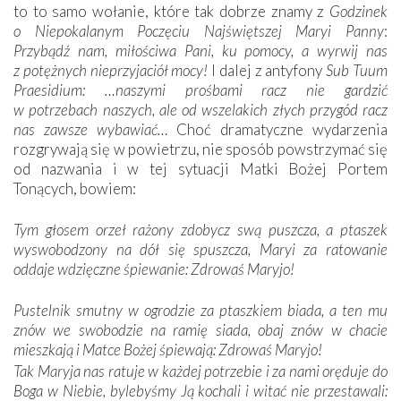
to to samo wołanie, które tak dobrze znamy z
Godzinek
o Niepokalanym Poczęciu Najświętszej Maryi Panny
:
Przybądź nam, miłościwa Pani, ku pomocy, a wyrwij nas
z potężnych nieprzyjaciół mocy!
I dalej z antyfony
Sub Tuum
Praesidium: …naszymi prośbami racz nie gardzić
w potrzebach naszych, ale od wszelakich złych przygód racz
nas zawsze wybawiać…
Choć dramatyczne wydarzenia
rozgrywają się w powietrzu, nie sposób powstrzymać się
od nazwania i w tej sytuacji Matki Bożej Portem
Tonących, bowiem:
Tym głosem orzeł rażony zdobycz swą puszcza, a ptaszek
wyswobodzony na dół się spuszcza, Maryi za ratowanie
oddaje wdzięczne śpiewanie: Zdrowaś Maryjo!
Pustelnik smutny w ogrodzie za ptaszkiem biada, a ten mu
znów we swobodzie na ramię siada, obaj znów w chacie
mieszkają i Matce Bożej śpiewają: Zdrowaś Maryjo!
Tak Maryja nas ratuje w każdej potrzebie i za nami oręduje do
Boga w Niebie, bylebyśmy Ją kochali i witać nie przestawali: