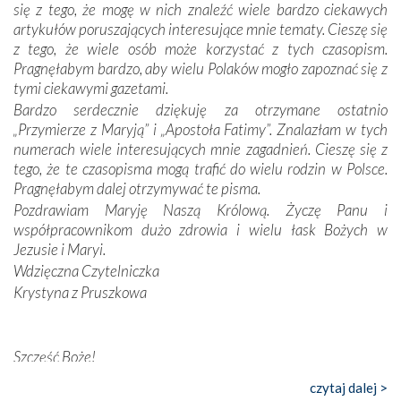
się z tego, że mogę w nich znaleźć wiele bardzo ciekawych
odstępstw, także w życiu władców. Trudne momenty w
artykułów poruszających interesujące mnie tematy. Cieszę się
wymiarze tak osobistym, jak i zbiorowym, przypominają o
z tego, że wiele osób może korzystać z tych czasopism.
konieczności ciągłego zabiegania o własną duszę i o łaskę
Pragnęłabym bardzo, aby wielu Polaków mogło zapoznać się z
Opatrzności. Wierność przynosi pomyślność –
tymi ciekawymi gazetami.
przynajmniej w życiu duchowym. Odstępstwo owocuje
Bardzo serdecznie dziękuję za otrzymane ostatnio
nieszczęściem i śmiercią. Te uniwersalne prawdy
„Przymierze z Maryją” i „Apostoła Fatimy”. Znalazłam w tych
przychodziły na myśl, gdy słuchaliśmy opowieści
numerach wiele interesujących mnie zagadnień. Cieszę się z
przewodników o portugalskich monarchach i wodzach,
tego, że te czasopisma mogą trafić do wielu rodzin w Polsce.
zwycięskich bitwach i nieszczęśliwych losach grzesznych
Pragnęłabym dalej otrzymywać te pisma.
kochanków.
Pozdrawiam Maryję Naszą Królową. Życzę Panu i
współpracownikom dużo zdrowia i wielu łask Bożych w
Byli tym razem pośród Apostołów Fatimy reprezentanci
Jezusie i Maryi.
każdego spośród żyjących pokoleń. Najmłodszy uczestnik
Wdzięczna Czytelniczka
liczył sobie 13 lat, zaś senior, pan Zdzisław – już 94.
–
Krystyna z Pruszkowa
Całe życie marzyłem, by tu przyjechać
– przyznał w
rozmowie.
Nasza pielgrzymka nie byłaby tak bogata w duchową treść
Szczęść Boże!
bez obecności duszpasterza – księdza Krzysztofa.
Bardzo dziękuję za przysyłanie mi „Przymierza z Maryją”. Jest
czytaj dalej >
Oprócz zapewnienia nam możliwości codziennego
to pismo, które bardzo sobie cenię i szanuję. Redagujecie