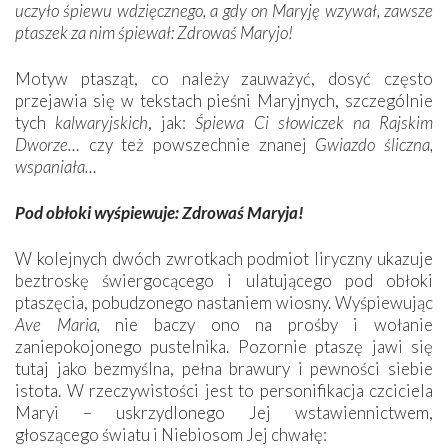
uczyło śpiewu wdzięcznego, a gdy on Maryję wzywał, zawsze
ptaszek za nim śpiewał: Zdrowaś Maryjo!
Motyw ptasząt, co należy zauważyć, dosyć często
przejawia się w tekstach pieśni Maryjnych, szczególnie
tych
kalwaryjskich
, jak:
Śpiewa Ci słowiczek na Rajskim
Dworze…
czy też powszechnie znanej
Gwiazdo śliczna,
wspaniała…
Pod obłoki wyśpiewuje: Zdrowaś Maryja!
W kolejnych dwóch zwrotkach podmiot liryczny ukazuje
beztroskę świergocącego i ulatującego pod obłoki
ptaszęcia, pobudzonego nastaniem wiosny. Wyśpiewując
Ave Maria,
nie baczy ono na prośby i wołanie
zaniepokojonego pustelnika. Pozornie ptaszę jawi się
tutaj jako bezmyślna, pełna brawury i pewności siebie
istota. W rzeczywistości jest to personifikacja czciciela
Maryi – uskrzydlonego Jej wstawiennictwem,
głoszącego światu i Niebiosom Jej chwałę: