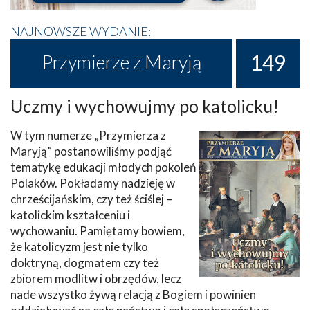
NAJNOWSZE WYDANIE:
149
Przymierze z Maryją
Uczmy i wychowujmy po katolicku!
W tym numerze „Przymierza z
Maryją” postanowiliśmy podjąć
tematykę edukacji młodych pokoleń
Polaków. Pokładamy nadzieję w
chrześcijańskim, czy też ściślej –
katolickim kształceniu i
wychowaniu. Pamiętamy bowiem,
że katolicyzm jest nie tylko
doktryną, dogmatem czy też
zbiorem modlitw i obrzędów, lecz
nade wszystko żywą relacją z Bogiem i powinien