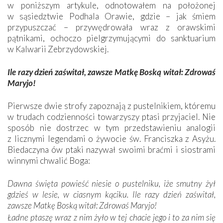
w poniższym artykule, odnotowałem na położonej
w sąsiedztwie Podhala Orawie, gdzie – jak śmiem
przypuszczać – przywędrowała wraz z orawskimi
pątnikami, ochoczo pielgrzymującymi do sanktuarium
w Kalwarii Zebrzydowskiej.
Ile razy dzień zaświtał, zawsze Matkę Boską witał: Zdrowaś
Maryjo!
Pierwsze dwie strofy zapoznają z pustelnikiem, któremu
w trudach codzienności towarzyszy ptasi przyjaciel. Nie
sposób nie dostrzec w tym przedstawieniu analogii
z licznymi legendami o żywocie św. Franciszka z Asyżu.
Biedaczyna ów ptaki nazywał swoimi braćmi i siostrami
winnymi chwalić Boga:
Dawna święta powieść niesie o pustelniku, iże smutny żył
gdzieś w lesie, w ciasnym kąciku. Ile razy dzień zaświtał,
zawsze Matkę Boską witał: Zdrowaś Maryjo!
Ładne ptaszę wraz z nim żyło w tej chacie jego i to za nim się