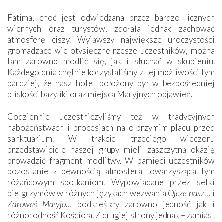
Fatima, choć jest odwiedzana przez bardzo licznych
wiernych oraz turystów, zdołała jednak zachować
atmosferę ciszy. Wyjąwszy największe uroczystości
gromadzące wielotysięczne rzesze uczestników, można
tam zarówno modlić się, jak i słuchać w skupieniu.
Każdego dnia chętnie korzystaliśmy z tej możliwości tym
bardziej, że nasz hotel położony był w bezpośredniej
bliskości bazyliki oraz miejsca Maryjnych objawień.
Codziennie uczestniczyliśmy też w tradycyjnych
nabożeństwach i procesjach na olbrzymim placu przed
sanktuarium. W trakcie trzeciego wieczoru
przedstawiciele naszej grupy mieli zaszczytną okazję
prowadzić fragment modlitwy. W pamięci uczestników
pozostanie z pewnością atmosfera towarzysząca tym
różańcowym spotkaniom. Wypowiadane przez setki
pielgrzymów w różnych językach wezwania
Ojcze nasz
… i
Zdrowaś Maryjo
… podkreślały zarówno jedność jak i
różnorodność Kościoła. Z drugiej strony jednak – zamiast