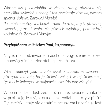
Wiosna las przyozdobiła w zielone szaty, ptaszyna się
namyśliła wylecieć z chaty, i tak przelatuje drzewa, wesoło
śpiewa i śpiewa: Zdrowaś Maryjo!
Pustelnik smutny wychodzi, szuka dookoła, a gdy ptaszynę
zachodzi, prosi i woła, ale ptaszek wylatuje, pod obłoki
wyśpiewuje: Zdrowaś Maryjo!
Przybądź nam, miłościwa Pani, ku pomocy…
Nagle, niespodziewanie, nadchodzi zagrożenie – orzeł,
stanowiący śmiertelne niebezpieczeństwo:
Wtem uderzył jako strzała orzeł z daleka, w szponach
ptaszyna zadrżała, bo ją śmierć czeka, i w tej śmiertelnej
tęsknocie świergoce w znajomej nucie: Zdrowaś Maryjo!
W scenie tej dostrzec można niezawodne zaufanie
w protekcję Maryi, która dla skrzydlatej istoty z pieśni
O pustelniku
staje się ostatnim ratunkiem i nadzieją. Jest