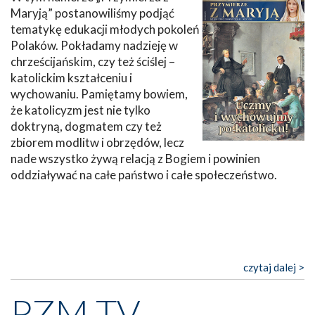
Maryją” postanowiliśmy podjąć
tematykę edukacji młodych pokoleń
Polaków. Pokładamy nadzieję w
chrześcijańskim, czy też ściślej –
katolickim kształceniu i
wychowaniu. Pamiętamy bowiem,
że katolicyzm jest nie tylko
doktryną, dogmatem czy też
zbiorem modlitw i obrzędów, lecz
nade wszystko żywą relacją z Bogiem i powinien
oddziaływać na całe państwo i całe społeczeństwo.
czytaj dalej >
PZM TV