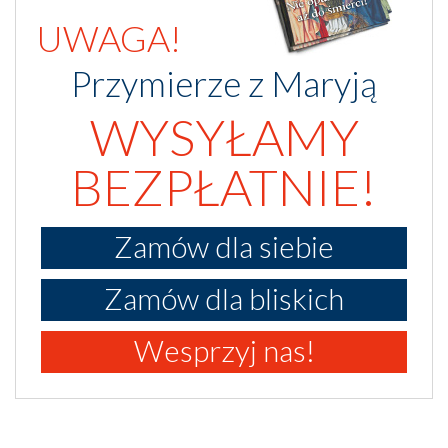
UWAGA!
Przymierze z Maryją
WYSYŁAMY
BEZPŁATNIE!
Zamów dla siebie
Zamów dla bliskich
Wesprzyj nas!