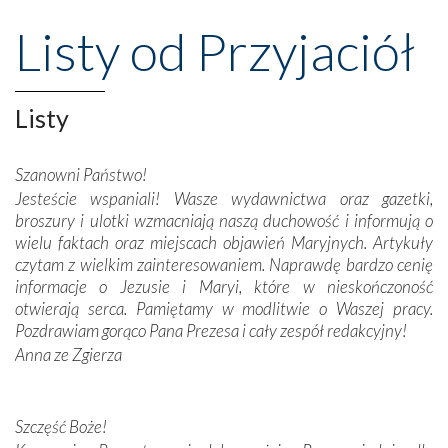
wznoszono na chwałę Bożą, na przykład – w podzięce za
Opatrznościową pomoc w wygranej bitwie o
Listy od Przyjaciół
niepodległość kraju. Zachwyt budziła potężna, a zarazem
misterna architektura tych monumentalnych dzieł,
wspaniałe zdobienia, dbałość ich twórców o detale,
połączenie talentów z wytrwałością i pracowitością
Listy
budowniczych.
Szanowni Państwo!
Podążyliśmy też śladami fatimskich wizjonerów – Łucji
Jesteście wspaniali! Wasze wydawnictwa oraz gazetki,
dos Santos oraz świętych Hiacynty i Franciszka Marto.
broszury i ulotki wzmacniają naszą duchowość i informują o
Modliliśmy się przy ich grobach. Odprawiliśmy Drogę
wielu faktach oraz miejscach objawień Maryjnych. Artykuły
Krzyżową w ich rodzinnych stronach, odwiedziliśmy
czytam z wielkim zainteresowaniem. Naprawdę bardzo cenię
domy, w których żyli.
informacje o Jezusie i Maryi, które w nieskończoność
otwierają serca. Pamiętamy w modlitwie o Waszej pracy.
W miejscu objawień Matki Bożej zapaliliśmy świece
Pozdrawiam gorąco Pana Prezesa i cały zespół redakcyjny!
przywiezione wraz z intencjami powierzonymi nam przez
Anna ze Zgierza
Darczyńców w ramach akcji „Twoje światło w Fatimie”.
Podczas tej kilkudniowej wyprawy na każdym kroku
spotykaliśmy się z serdeczną otwartością
Szczęść Boże!
Portugalczyków. Podziwialiśmy ich ludową sztukę i