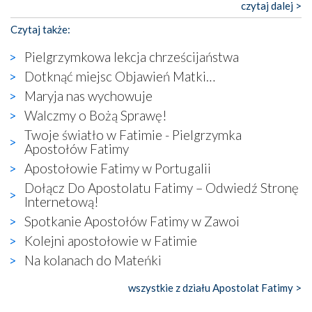
katolickiego kultu. Tylko co wspólnego z żywą,
czytaj dalej >
autentyczną wiarą mogą mieć płaskie, szare bunkry albo
Czytaj także:
kaplice, w których Tabernakulum przypomina bardziej
skrzynkę na narzędzia? Albo co powiedzieć o ustawionym
Pielgrzymkowa lekcja chrześcijaństwa
tuż przy nowej bazylice wielkim krzyżu, na którym
Dotknąć miejsc Objawień Matki…
zamiast Chrystusa umieszczono dziwaczną postać jakby
Maryja nas wychowuje
wyjętą ze starożytnych hieroglifów? W kulturowym
kontekście naszych czasów to raczej karykatura niż godny
Walczmy o Bożą Sprawę!
wizerunek Zbawiciela…
Twoje światło w Fatimie - Pielgrzymka
Zatem nawet w bezpośrednim otoczeniu sanktuarium
Apostołów Fatimy
naocznie przekonaliśmy się, że wewnątrz Kościoła toczy
Apostołowie Fatimy w Portugalii
się ogromna walka o kształt katolicyzmu i o serca
Dołącz Do Apostolatu Fatimy – Odwiedź Stronę
wierzących. Do czego to zmaganie może prowadzić,
Internetową!
widzieliśmy w urokliwym, niewielkim mieście Obidos,
Spotkanie Apostołów Fatimy w Zawoi
gdzie w miejscu dawnego kościoła działa dzisiaj…
księgarnia.
Kolejni apostołowie w Fatimie
Na kolanach do Mateńki
Nasze pielgrzymkowe wyprawy, których celem były
wspaniałe klasztory w miasteczku Alcobaça czy w Batalhi,
wszystkie z działu Apostolat Fatimy >
przeniosły nas do czasów, gdy świątynie bez wątpienia