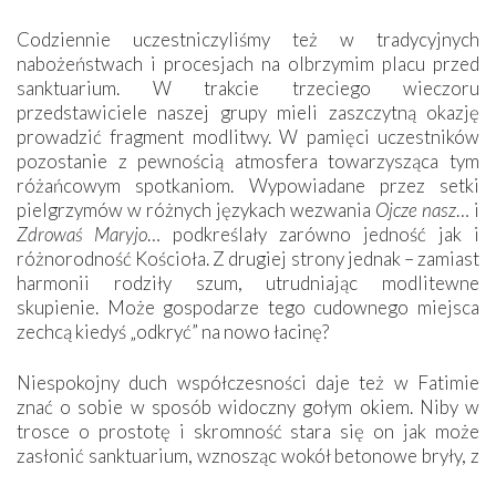
Codziennie uczestniczyliśmy też w tradycyjnych
nabożeństwach i procesjach na olbrzymim placu przed
sanktuarium. W trakcie trzeciego wieczoru
przedstawiciele naszej grupy mieli zaszczytną okazję
prowadzić fragment modlitwy. W pamięci uczestników
pozostanie z pewnością atmosfera towarzysząca tym
różańcowym spotkaniom. Wypowiadane przez setki
pielgrzymów w różnych językach wezwania
Ojcze nasz
… i
Zdrowaś Maryjo
… podkreślały zarówno jedność jak i
różnorodność Kościoła. Z drugiej strony jednak – zamiast
harmonii rodziły szum, utrudniając modlitewne
skupienie. Może gospodarze tego cudownego miejsca
zechcą kiedyś „odkryć” na nowo łacinę?
Niespokojny duch współczesności daje też w Fatimie
znać o sobie w sposób widoczny gołym okiem. Niby w
trosce o prostotę i skromność stara się on jak może
zasłonić sanktuarium, wznosząc wokół betonowe bryły, z
których niektóre nawet zostały poświęcone jako miejsca