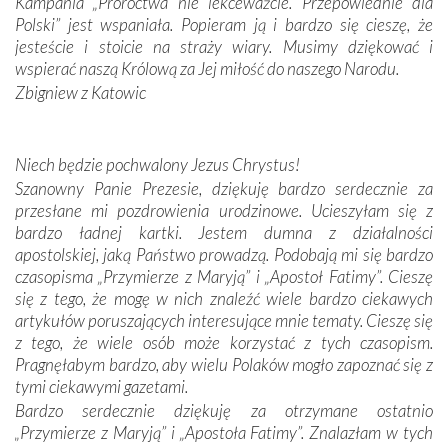
zwyczaje. Mimo że nasze kraje są od siebie bardzo
Kampania „Proroctwa nie lekceważcie. Przepowiednie dla
oddalone, w żaden sposób nie czuliśmy się obco.
Polski” jest wspaniała. Popieram ją i bardzo się cieszę, że
Sprawiła to oczywiście sama Matka Boża, ale też
jesteście i stoicie na straży wiary. Musimy dziękować i
kulturowa bliskość biorąca swój początek w naszej
wspierać naszą Królową za Jej miłość do naszego Narodu.
wspólnej wierze. Podczas wyjazdów do historycznych
Zbigniew z Katowic
miejsc, które znalazły się na trasie naszej pielgrzymki,
mieliśmy okazję przekonać się, że Maryja swoją opieką
otacza nie tylko nasz naród, lecz wszystkie nacje, które
Niech będzie pochwalony Jezus Chrystus!
się Jej ufnie oddają, a także każdą osobę, która zawierza
Szanowny Panie Prezesie, dziękuję bardzo serdecznie za
Jej siebie oraz swych bliskich.
przesłane mi pozdrowienia urodzinowe. Ucieszyłam się z
bardzo ładnej kartki. Jestem dumna z działalności
Dzieje Portugalii to również historia wierności Bogu i
apostolskiej, jaką Państwo prowadzą. Podobają mi się bardzo
odstępstw, także w życiu władców. Trudne momenty w
czasopisma „Przymierze z Maryją” i „Apostoł Fatimy”. Cieszę
wymiarze tak osobistym, jak i zbiorowym, przypominają o
się z tego, że mogę w nich znaleźć wiele bardzo ciekawych
konieczności ciągłego zabiegania o własną duszę i o łaskę
artykułów poruszających interesujące mnie tematy. Cieszę się
Opatrzności. Wierność przynosi pomyślność –
z tego, że wiele osób może korzystać z tych czasopism.
przynajmniej w życiu duchowym. Odstępstwo owocuje
Pragnęłabym bardzo, aby wielu Polaków mogło zapoznać się z
nieszczęściem i śmiercią. Te uniwersalne prawdy
tymi ciekawymi gazetami.
przychodziły na myśl, gdy słuchaliśmy opowieści
Bardzo serdecznie dziękuję za otrzymane ostatnio
przewodników o portugalskich monarchach i wodzach,
„Przymierze z Maryją” i „Apostoła Fatimy”. Znalazłam w tych
zwycięskich bitwach i nieszczęśliwych losach grzesznych