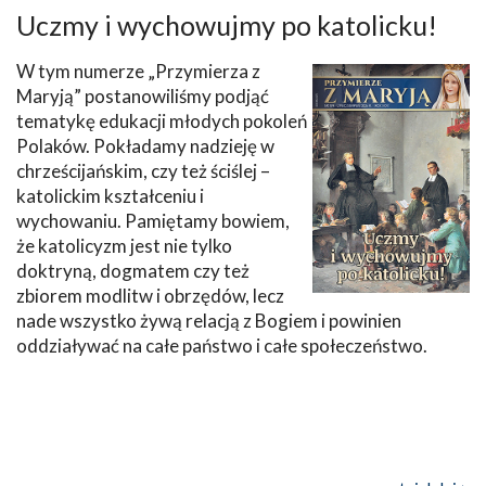
Uczmy i wychowujmy po katolicku!
W tym numerze „Przymierza z
Maryją” postanowiliśmy podjąć
tematykę edukacji młodych pokoleń
Polaków. Pokładamy nadzieję w
chrześcijańskim, czy też ściślej –
katolickim kształceniu i
wychowaniu. Pamiętamy bowiem,
że katolicyzm jest nie tylko
doktryną, dogmatem czy też
zbiorem modlitw i obrzędów, lecz
nade wszystko żywą relacją z Bogiem i powinien
oddziaływać na całe państwo i całe społeczeństwo.