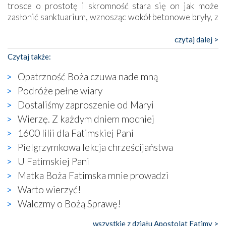
trosce o prostotę i skromność stara się on jak może
zasłonić sanktuarium, wznosząc wokół betonowe bryły, z
których niektóre nawet zostały poświęcone jako miejsca
katolickiego kultu. Tylko co wspólnego z żywą,
czytaj dalej >
autentyczną wiarą mogą mieć płaskie, szare bunkry albo
Czytaj także:
kaplice, w których Tabernakulum przypomina bardziej
skrzynkę na narzędzia? Albo co powiedzieć o ustawionym
Opatrzność Boża czuwa nade mną
tuż przy nowej bazylice wielkim krzyżu, na którym
Podróże pełne wiary
zamiast Chrystusa umieszczono dziwaczną postać jakby
Dostaliśmy zaproszenie od Maryi
wyjętą ze starożytnych hieroglifów? W kulturowym
kontekście naszych czasów to raczej karykatura niż godny
Wierzę. Z każdym dniem mocniej
wizerunek Zbawiciela…
1600 lilii dla Fatimskiej Pani
Zatem nawet w bezpośrednim otoczeniu sanktuarium
Pielgrzymkowa lekcja chrześcijaństwa
naocznie przekonaliśmy się, że wewnątrz Kościoła toczy
U Fatimskiej Pani
się ogromna walka o kształt katolicyzmu i o serca
wierzących. Do czego to zmaganie może prowadzić,
Matka Boża Fatimska mnie prowadzi
widzieliśmy w urokliwym, niewielkim mieście Obidos,
Warto wierzyć!
gdzie w miejscu dawnego kościoła działa dzisiaj…
Walczmy o Bożą Sprawę!
księgarnia.
wszystkie z działu Apostolat Fatimy >