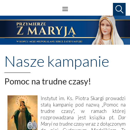
Nasze kampanie
Pomoc na trudne czasy!
Instytut im. Ks. Piotra Skargi prowadzi
stałą kampanię pod nazwą „Pomoc na
trudne czasy", w ramach której
rozprowadzana jest książka pt.
Dar
Maryi na trudne czasy
wraz z dołączonym