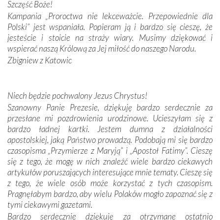
Podczas tej kilkudniowej wyprawy na każdym kroku
Szczęść Boże!
spotykaliśmy się z serdeczną otwartością
Kampania „Proroctwa nie lekceważcie. Przepowiednie dla
Portugalczyków. Podziwialiśmy ich ludową sztukę i
Polski” jest wspaniała. Popieram ją i bardzo się cieszę, że
zwyczaje. Mimo że nasze kraje są od siebie bardzo
jesteście i stoicie na straży wiary. Musimy dziękować i
oddalone, w żaden sposób nie czuliśmy się obco.
wspierać naszą Królową za Jej miłość do naszego Narodu.
Sprawiła to oczywiście sama Matka Boża, ale też
Zbigniew z Katowic
kulturowa bliskość biorąca swój początek w naszej
wspólnej wierze. Podczas wyjazdów do historycznych
miejsc, które znalazły się na trasie naszej pielgrzymki,
Niech będzie pochwalony Jezus Chrystus!
mieliśmy okazję przekonać się, że Maryja swoją opieką
Szanowny Panie Prezesie, dziękuję bardzo serdecznie za
otacza nie tylko nasz naród, lecz wszystkie nacje, które
przesłane mi pozdrowienia urodzinowe. Ucieszyłam się z
się Jej ufnie oddają, a także każdą osobę, która zawierza
bardzo ładnej kartki. Jestem dumna z działalności
Jej siebie oraz swych bliskich.
apostolskiej, jaką Państwo prowadzą. Podobają mi się bardzo
czasopisma „Przymierze z Maryją” i „Apostoł Fatimy”. Cieszę
Dzieje Portugalii to również historia wierności Bogu i
się z tego, że mogę w nich znaleźć wiele bardzo ciekawych
odstępstw, także w życiu władców. Trudne momenty w
artykułów poruszających interesujące mnie tematy. Cieszę się
wymiarze tak osobistym, jak i zbiorowym, przypominają o
z tego, że wiele osób może korzystać z tych czasopism.
konieczności ciągłego zabiegania o własną duszę i o łaskę
Pragnęłabym bardzo, aby wielu Polaków mogło zapoznać się z
Opatrzności. Wierność przynosi pomyślność –
tymi ciekawymi gazetami.
przynajmniej w życiu duchowym. Odstępstwo owocuje
Bardzo serdecznie dziękuję za otrzymane ostatnio
nieszczęściem i śmiercią. Te uniwersalne prawdy