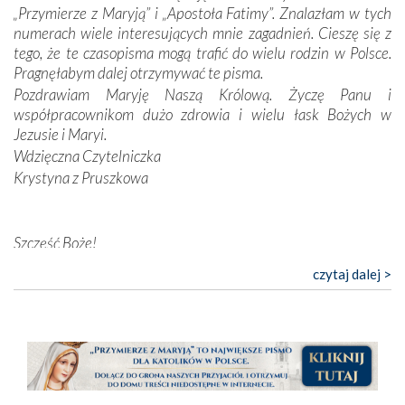
„Przymierze z Maryją” i „Apostoła Fatimy”. Znalazłam w tych
przychodziły na myśl, gdy słuchaliśmy opowieści
numerach wiele interesujących mnie zagadnień. Cieszę się z
przewodników o portugalskich monarchach i wodzach,
tego, że te czasopisma mogą trafić do wielu rodzin w Polsce.
zwycięskich bitwach i nieszczęśliwych losach grzesznych
Pragnęłabym dalej otrzymywać te pisma.
kochanków.
Pozdrawiam Maryję Naszą Królową. Życzę Panu i
współpracownikom dużo zdrowia i wielu łask Bożych w
Byli tym razem pośród Apostołów Fatimy reprezentanci
Jezusie i Maryi.
każdego spośród żyjących pokoleń. Najmłodszy uczestnik
Wdzięczna Czytelniczka
liczył sobie 13 lat, zaś senior, pan Zdzisław – już 94.
–
Krystyna z Pruszkowa
Całe życie marzyłem, by tu przyjechać
– przyznał w
rozmowie.
Nasza pielgrzymka nie byłaby tak bogata w duchową treść
Szczęść Boże!
bez obecności duszpasterza – księdza Krzysztofa.
Bardzo dziękuję za przysyłanie mi „Przymierza z Maryją”. Jest
czytaj dalej >
Oprócz zapewnienia nam możliwości codziennego
to pismo, które bardzo sobie cenię i szanuję. Redagujecie
wysłuchania Mszy Świętej, dawał on wyrazy swej
ciekawe artykuły. Zawsze czekam na nowe numery i pragnę
niezwykłej czci dla Matki Bożej śpiewem
Godzinek
i
poinformować, że zawsze będę Was wspierać. Niech Pan Bóg
pięknych pieśni.
nas prowadzi!
Barbara
Każdy z nas przywiózł Matce Bożej bagaż własnych
intencji, od tych najbardziej osobistych po zbiorowe –