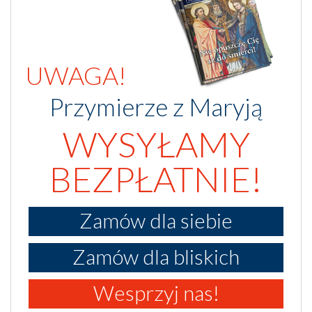
UWAGA!
Przymierze z Maryją
WYSYŁAMY
BEZPŁATNIE!
Zamów dla siebie
Zamów dla bliskich
Wesprzyj nas!