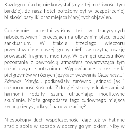
Każdego dnia chętnie korzystaliśmy z tej możliwości tym
bardziej, że nasz hotel położony był w bezpośredniej
bliskości bazyliki oraz miejsca Maryjnych objawień.
Codziennie uczestniczyliśmy też w tradycyjnych
nabożeństwach i procesjach na olbrzymim placu przed
sanktuarium. W trakcie trzeciego wieczoru
przedstawiciele naszej grupy mieli zaszczytną okazję
prowadzić fragment modlitwy. W pamięci uczestników
pozostanie z pewnością atmosfera towarzysząca tym
różańcowym spotkaniom. Wypowiadane przez setki
pielgrzymów w różnych językach wezwania
Ojcze nasz
… i
Zdrowaś Maryjo
… podkreślały zarówno jedność jak i
różnorodność Kościoła. Z drugiej strony jednak – zamiast
harmonii rodziły szum, utrudniając modlitewne
skupienie. Może gospodarze tego cudownego miejsca
zechcą kiedyś „odkryć” na nowo łacinę?
Niespokojny duch współczesności daje też w Fatimie
znać o sobie w sposób widoczny gołym okiem. Niby w