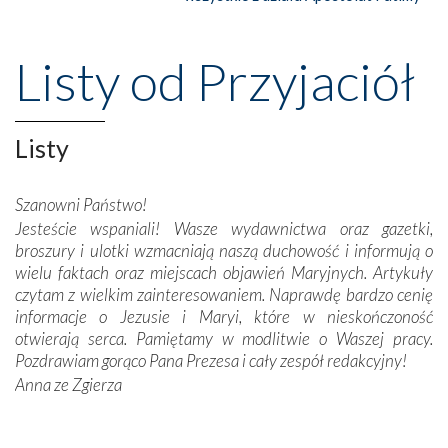
Nasze pielgrzymkowe wyprawy, których celem były
wspaniałe klasztory w miasteczku Alcobaça czy w Batalhi,
przeniosły nas do czasów, gdy świątynie bez wątpienia
Listy od Przyjaciół
wznoszono na chwałę Bożą, na przykład – w podzięce za
Opatrznościową pomoc w wygranej bitwie o
niepodległość kraju. Zachwyt budziła potężna, a zarazem
misterna architektura tych monumentalnych dzieł,
Listy
wspaniałe zdobienia, dbałość ich twórców o detale,
połączenie talentów z wytrwałością i pracowitością
Szanowni Państwo!
budowniczych.
Jesteście wspaniali! Wasze wydawnictwa oraz gazetki,
broszury i ulotki wzmacniają naszą duchowość i informują o
Podążyliśmy też śladami fatimskich wizjonerów – Łucji
wielu faktach oraz miejscach objawień Maryjnych. Artykuły
dos Santos oraz świętych Hiacynty i Franciszka Marto.
czytam z wielkim zainteresowaniem. Naprawdę bardzo cenię
Modliliśmy się przy ich grobach. Odprawiliśmy Drogę
informacje o Jezusie i Maryi, które w nieskończoność
Krzyżową w ich rodzinnych stronach, odwiedziliśmy
otwierają serca. Pamiętamy w modlitwie o Waszej pracy.
domy, w których żyli.
Pozdrawiam gorąco Pana Prezesa i cały zespół redakcyjny!
Anna ze Zgierza
W miejscu objawień Matki Bożej zapaliliśmy świece
przywiezione wraz z intencjami powierzonymi nam przez
Darczyńców w ramach akcji „Twoje światło w Fatimie”.