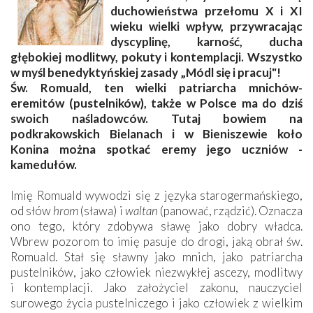
duchowieństwa przełomu X i XI
wieku wielki wpływ, przywracając
dyscyplinę, karność, ducha
głębokiej modlitwy, pokuty i kontemplacji. Wszystko
w myśl benedyktyńskiej zasady „Módl się i pracuj"!
Św. Romuald, ten wielki patriarcha mnichów-
eremitów (pustelników), także w Polsce ma do dziś
swoich naśladowców. Tutaj bowiem na
podkrakowskich Bielanach i w Bieniszewie koło
Konina można spotkać eremy jego uczniów -
kamedułów.
Imię Romuald wywodzi się z języka starogermańskiego,
od słów
hrom
(sława) i
waltan
(panować, rządzić). Oznacza
ono tego, który zdobywa sławę jako dobry władca.
Wbrew pozorom to imię pasuje do drogi, jaką obrał św.
Romuald. Stał się sławny jako mnich, jako patriarcha
pustelników, jako człowiek niezwykłej ascezy, modlitwy
i kontemplacji. Jako założyciel zakonu, nauczyciel
surowego życia pustelniczego i jako człowiek z wielkim