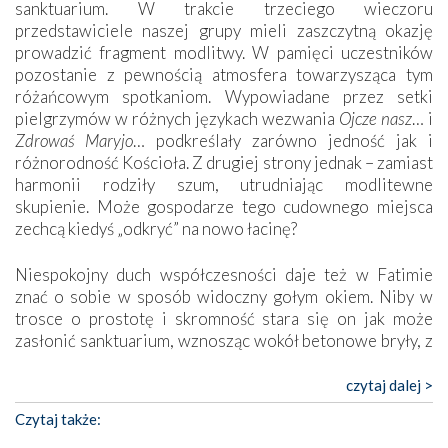
sanktuarium. W trakcie trzeciego wieczoru
przedstawiciele naszej grupy mieli zaszczytną okazję
prowadzić fragment modlitwy. W pamięci uczestników
pozostanie z pewnością atmosfera towarzysząca tym
różańcowym spotkaniom. Wypowiadane przez setki
pielgrzymów w różnych językach wezwania
Ojcze nasz
… i
Zdrowaś Maryjo
… podkreślały zarówno jedność jak i
różnorodność Kościoła. Z drugiej strony jednak – zamiast
harmonii rodziły szum, utrudniając modlitewne
skupienie. Może gospodarze tego cudownego miejsca
zechcą kiedyś „odkryć” na nowo łacinę?
Niespokojny duch współczesności daje też w Fatimie
znać o sobie w sposób widoczny gołym okiem. Niby w
trosce o prostotę i skromność stara się on jak może
zasłonić sanktuarium, wznosząc wokół betonowe bryły, z
których niektóre nawet zostały poświęcone jako miejsca
katolickiego kultu. Tylko co wspólnego z żywą,
czytaj dalej >
autentyczną wiarą mogą mieć płaskie, szare bunkry albo
Czytaj także:
kaplice, w których Tabernakulum przypomina bardziej