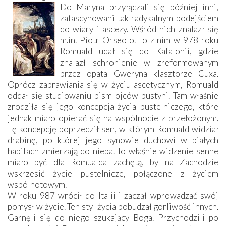
Do Maryna przyłączali się później inni,
zafascynowani tak radykalnym podejściem
do wiary i ascezy. Wśród nich znalazł się
m.in. Piotr Orseolo. To z nim w 978 roku
Romuald udał się do Katalonii, gdzie
znalazł schronienie w zreformowanym
przez opata Gweryna klasztorze Cuxa.
Oprócz zaprawiania się w życiu ascetycznym, Romuald
oddał się studiowaniu pism ojców pustyni. Tam właśnie
zrodziła się jego koncepcja życia pustelniczego, które
jednak miało opierać się na wspólnocie z przełożonym.
Tę koncepcję poprzedził sen, w którym Romuald widział
drabinę, po której jego synowie duchowi w białych
habitach zmierzają do nieba. To właśnie widzenie senne
miało być dla Romualda zachętą, by na Zachodzie
wskrzesić życie pustelnicze, połączone z życiem
wspólnotowym.
W roku 987 wrócił do Italii i zaczął wprowadzać swój
pomysł w życie. Ten styl życia pobudzał gorliwość innych.
Garnęli się do niego szukający Boga. Przychodzili po