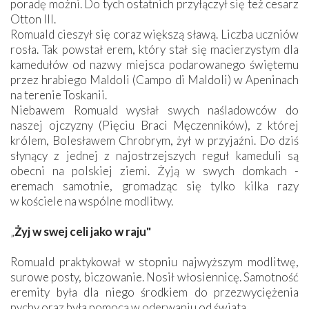
poradę możni. Do tych ostatnich przyłączył się też cesarz
Otton III.
Romuald cieszył się coraz większą sławą. Liczba uczniów
rosła. Tak powstał erem, który stał się macierzystym dla
kamedułów od nazwy miejsca podarowanego świętemu
przez hrabiego Maldoli (Campo di Maldoli) w Apeninach
na terenie Toskanii.
Niebawem Romuald wysłał swych naśladowców do
naszej ojczyzny (Pięciu Braci Męczenników), z której
królem, Bolesławem Chrobrym, żył w przyjaźni. Do dziś
słynący z jednej z najostrzejszych reguł kameduli są
obecni na polskiej ziemi. Żyją w swych domkach -
eremach samotnie, gromadząc się tylko kilka razy
w kościele na wspólne modlitwy.
„
Żyj w swej celi jako w raju"
Romuald praktykował w stopniu najwyższym modlitwę,
surowe posty, biczowanie. Nosił włosiennicę. Samotność
eremity była dla niego środkiem do przezwyciężenia
pychy oraz była pomocą w oderwaniu od świata.