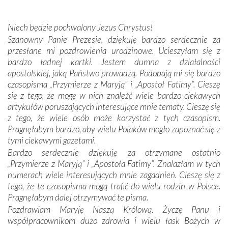
wspólnej wierze. Podczas wyjazdów do historycznych
miejsc, które znalazły się na trasie naszej pielgrzymki,
Niech będzie pochwalony Jezus Chrystus!
mieliśmy okazję przekonać się, że Maryja swoją opieką
Szanowny Panie Prezesie, dziękuję bardzo serdecznie za
otacza nie tylko nasz naród, lecz wszystkie nacje, które
przesłane mi pozdrowienia urodzinowe. Ucieszyłam się z
się Jej ufnie oddają, a także każdą osobę, która zawierza
bardzo ładnej kartki. Jestem dumna z działalności
Jej siebie oraz swych bliskich.
apostolskiej, jaką Państwo prowadzą. Podobają mi się bardzo
czasopisma „Przymierze z Maryją” i „Apostoł Fatimy”. Cieszę
Dzieje Portugalii to również historia wierności Bogu i
się z tego, że mogę w nich znaleźć wiele bardzo ciekawych
odstępstw, także w życiu władców. Trudne momenty w
artykułów poruszających interesujące mnie tematy. Cieszę się
wymiarze tak osobistym, jak i zbiorowym, przypominają o
z tego, że wiele osób może korzystać z tych czasopism.
konieczności ciągłego zabiegania o własną duszę i o łaskę
Pragnęłabym bardzo, aby wielu Polaków mogło zapoznać się z
Opatrzności. Wierność przynosi pomyślność –
tymi ciekawymi gazetami.
przynajmniej w życiu duchowym. Odstępstwo owocuje
Bardzo serdecznie dziękuję za otrzymane ostatnio
nieszczęściem i śmiercią. Te uniwersalne prawdy
„Przymierze z Maryją” i „Apostoła Fatimy”. Znalazłam w tych
przychodziły na myśl, gdy słuchaliśmy opowieści
numerach wiele interesujących mnie zagadnień. Cieszę się z
przewodników o portugalskich monarchach i wodzach,
tego, że te czasopisma mogą trafić do wielu rodzin w Polsce.
zwycięskich bitwach i nieszczęśliwych losach grzesznych
Pragnęłabym dalej otrzymywać te pisma.
kochanków.
Pozdrawiam Maryję Naszą Królową. Życzę Panu i
współpracownikom dużo zdrowia i wielu łask Bożych w
Byli tym razem pośród Apostołów Fatimy reprezentanci