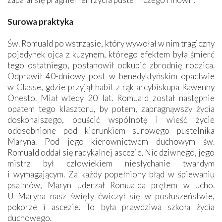
Surowa praktyka
Św. Romuald po wstrząsie, który wywołał w nim tragiczny
pojedynek ojca z kuzynem, którego efektem była śmierć
tego ostatniego, postanowił odkupić zbrodnię rodzica.
Odprawił 40-dniowy post w benedyktyńskim opactwie
w Classe, gdzie przyjął habit z rąk arcybiskupa Rawenny
Onesto. Miał wtedy 20 lat. Romuald został następnie
opatem tego klasztoru, by potem, zapragnąwszy życia
doskonalszego, opuścić wspólnotę i wieść życie
odosobnione pod kierunkiem surowego pustelnika
Maryna. Pod jego kierownictwem duchowym św.
Romuald oddał się radykalnej ascezie. Nic dziwnego, jego
mistrz był człowiekiem niesłychanie twardym
i wymagającym. Za każdy popełniony błąd w śpiewaniu
psalmów, Maryn uderzał Romualda prętem w ucho.
U Maryna nasz święty ćwiczył się w posłuszeństwie,
pokorze i ascezie. To była prawdziwa szkoła życia
duchowego.