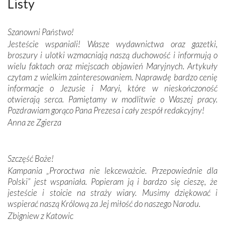
Listy
wspaniałe zdobienia, dbałość ich twórców o detale,
połączenie talentów z wytrwałością i pracowitością
Szanowni Państwo!
budowniczych.
Jesteście wspaniali! Wasze wydawnictwa oraz gazetki,
broszury i ulotki wzmacniają naszą duchowość i informują o
Podążyliśmy też śladami fatimskich wizjonerów – Łucji
wielu faktach oraz miejscach objawień Maryjnych. Artykuły
dos Santos oraz świętych Hiacynty i Franciszka Marto.
czytam z wielkim zainteresowaniem. Naprawdę bardzo cenię
Modliliśmy się przy ich grobach. Odprawiliśmy Drogę
informacje o Jezusie i Maryi, które w nieskończoność
Krzyżową w ich rodzinnych stronach, odwiedziliśmy
otwierają serca. Pamiętamy w modlitwie o Waszej pracy.
domy, w których żyli.
Pozdrawiam gorąco Pana Prezesa i cały zespół redakcyjny!
Anna ze Zgierza
W miejscu objawień Matki Bożej zapaliliśmy świece
przywiezione wraz z intencjami powierzonymi nam przez
Darczyńców w ramach akcji „Twoje światło w Fatimie”.
Podczas tej kilkudniowej wyprawy na każdym kroku
Szczęść Boże!
spotykaliśmy się z serdeczną otwartością
Kampania „Proroctwa nie lekceważcie. Przepowiednie dla
Portugalczyków. Podziwialiśmy ich ludową sztukę i
Polski” jest wspaniała. Popieram ją i bardzo się cieszę, że
zwyczaje. Mimo że nasze kraje są od siebie bardzo
jesteście i stoicie na straży wiary. Musimy dziękować i
oddalone, w żaden sposób nie czuliśmy się obco.
wspierać naszą Królową za Jej miłość do naszego Narodu.
Sprawiła to oczywiście sama Matka Boża, ale też
Zbigniew z Katowic
kulturowa bliskość biorąca swój początek w naszej