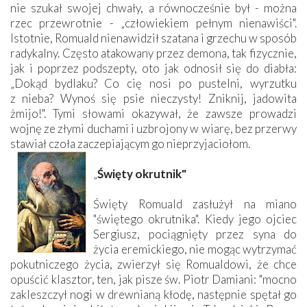
nie szukał swojej chwały, a równocześnie był - można
rzec przewrotnie - „człowiekiem pełnym nienawiści".
Istotnie, Romuald nienawidził szatana i grzechu w sposób
radykalny. Często atakowany przez demona, tak fizycznie,
jak i poprzez podszepty, oto jak odnosił się do diabła:
„Dokąd bydlaku? Co cię nosi po pustelni, wyrzutku
z nieba? Wynoś się psie nieczysty! Zniknij, jadowita
żmijo!". Tymi słowami okazywał, że zawsze prowadzi
wojnę ze złymi duchami i uzbrojony w wiarę, bez przerwy
stawiał czoła zaczepiającym go nieprzyjaciołom.
„
Święty okrutnik"
Święty Romuald zasłużył na miano
"świętego okrutnika". Kiedy jego ojciec
Sergiusz, pociągnięty przez syna do
życia eremickiego, nie mogąc wytrzymać
pokutniczego życia, zwierzył się Romualdowi, że chce
opuścić klasztor, ten, jak pisze św. Piotr Damiani: "mocno
zakleszczył nogi w drewnianą kłodę, następnie spętał go