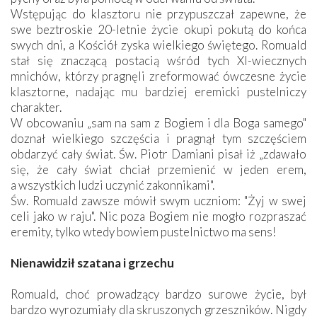
Wstępując do klasztoru nie przypuszczał zapewne, że
swe beztroskie 20-letnie życie okupi pokutą do końca
swych dni, a Kościół zyska wielkiego świętego. Romuald
stał się znaczącą postacią wśród tych XI-wiecznych
mnichów, którzy pragnęli zreformować ówczesne życie
klasztorne, nadając mu bardziej eremicki pustelniczy
charakter.
W obcowaniu „sam na sam z Bogiem i dla Boga samego"
doznał wielkiego szczęścia i pragnął tym szczęściem
obdarzyć cały świat. Św. Piotr Damiani pisał iż „zdawało
się, że cały świat chciał przemienić w jeden erem,
a wszystkich ludzi uczynić zakonnikami".
Św. Romuald zawsze mówił swym uczniom: "Żyj w swej
celi jako w raju". Nic poza Bogiem nie mogło rozpraszać
eremity, tylko wtedy bowiem pustelnictwo ma sens!
Nienawidził szatana i grzechu
Romuald, choć prowadzący bardzo surowe życie, był
bardzo wyrozumiały dla skruszonych grzeszników. Nigdy