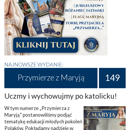
NAJNOWSZE WYDANIE:
149
Przymierze z Maryją
Uczmy i wychowujmy po katolicku!
W tym numerze „Przymierza z
Maryją” postanowiliśmy podjąć
tematykę edukacji młodych pokoleń
Polaków. Pokładamy nadzieję w