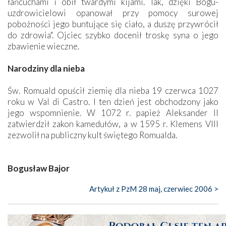
łańcuchami i obił twardymi kijami. Tak, dzięki Bogu-
uzdrowicielowi opanował przy pomocy surowej
pobożności jego buntujące się ciało, a duszę przywrócił
do zdrowia". Ojciec szybko docenił troskę syna o jego
zbawienie wieczne.
Narodziny dla nieba
Św. Romuald opuścił ziemię dla nieba 19 czerwca 1027
roku w Val di Castro. I ten dzień jest obchodzony jako
jego wspomnienie. W 1072 r. papież Aleksander II
zatwierdził zakon kamedułów, a w 1595 r. Klemens VIII
zezwolił na publiczny kult świętego Romualda.
Bogusław Bajor
Artykuł z PzM 28 maj, czerwiec 2006 >