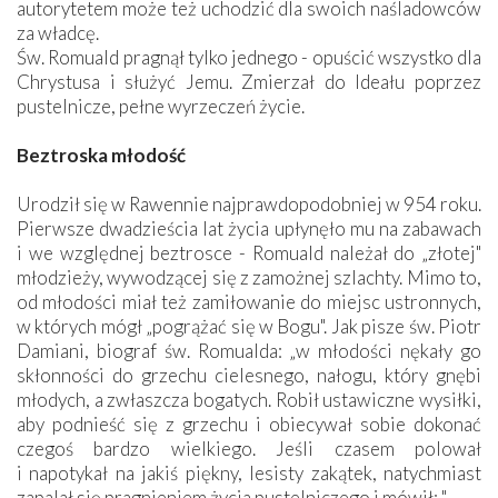
autorytetem może też uchodzić dla swoich naśladowców
za władcę.
Św. Romuald pragnął tylko jednego - opuścić wszystko dla
Chrystusa i służyć Jemu. Zmierzał do Ideału poprzez
pustelnicze, pełne wyrzeczeń życie.
Beztroska młodość
Urodził się w Rawennie najprawdopodobniej w 954 roku.
Pierwsze dwadzieścia lat życia upłynęło mu na zabawach
i we względnej beztrosce - Romuald należał do „złotej"
młodzieży, wywodzącej się z zamożnej szlachty. Mimo to,
od młodości miał też zamiłowanie do miejsc ustronnych,
w których mógł „pogrążać się w Bogu". Jak pisze św. Piotr
Damiani, biograf św. Romualda: „w młodości nękały go
skłonności do grzechu cielesnego, nałogu, który gnębi
młodych, a zwłaszcza bogatych. Robił ustawiczne wysiłki,
aby podnieść się z grzechu i obiecywał sobie dokonać
czegoś bardzo wielkiego. Jeśli czasem polował
i napotykał na jakiś piękny, lesisty zakątek, natychmiast
zapalał się pragnieniem życia pustelniczego i mówił: "