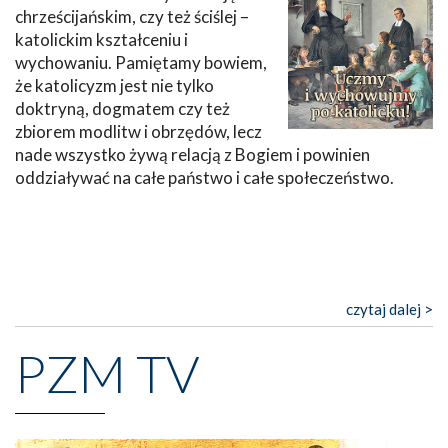
chrześcijańskim, czy też ściślej –
katolickim kształceniu i
wychowaniu. Pamiętamy bowiem,
że katolicyzm jest nie tylko
doktryną, dogmatem czy też
zbiorem modlitw i obrzędów, lecz
nade wszystko żywą relacją z Bogiem i powinien
oddziaływać na całe państwo i całe społeczeństwo.
czytaj dalej >
PZM TV