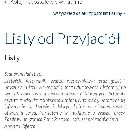
Kolejni apostołowie w Fatimie
księgarnia.
wszystkie z działu Apostolat Fatimy >
Nasze pielgrzymkowe wyprawy, których celem były
wspaniałe klasztory w miasteczku Alcobaça czy w Batalhi,
przeniosły nas do czasów, gdy świątynie bez wątpienia
Listy od Przyjaciół
wznoszono na chwałę Bożą, na przykład – w podzięce za
Opatrznościową pomoc w wygranej bitwie o
niepodległość kraju. Zachwyt budziła potężna, a zarazem
misterna architektura tych monumentalnych dzieł,
Listy
wspaniałe zdobienia, dbałość ich twórców o detale,
połączenie talentów z wytrwałością i pracowitością
Szanowni Państwo!
budowniczych.
Jesteście wspaniali! Wasze wydawnictwa oraz gazetki,
broszury i ulotki wzmacniają naszą duchowość i informują o
Podążyliśmy też śladami fatimskich wizjonerów – Łucji
wielu faktach oraz miejscach objawień Maryjnych. Artykuły
dos Santos oraz świętych Hiacynty i Franciszka Marto.
czytam z wielkim zainteresowaniem. Naprawdę bardzo cenię
Modliliśmy się przy ich grobach. Odprawiliśmy Drogę
informacje o Jezusie i Maryi, które w nieskończoność
Krzyżową w ich rodzinnych stronach, odwiedziliśmy
otwierają serca. Pamiętamy w modlitwie o Waszej pracy.
domy, w których żyli.
Pozdrawiam gorąco Pana Prezesa i cały zespół redakcyjny!
Anna ze Zgierza
W miejscu objawień Matki Bożej zapaliliśmy świece