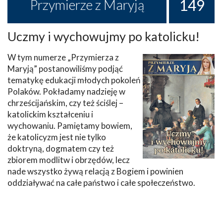
149
Przymierze z Maryją
Uczmy i wychowujmy po katolicku!
W tym numerze „Przymierza z
Maryją” postanowiliśmy podjąć
tematykę edukacji młodych pokoleń
Polaków. Pokładamy nadzieję w
chrześcijańskim, czy też ściślej –
katolickim kształceniu i
wychowaniu. Pamiętamy bowiem,
że katolicyzm jest nie tylko
doktryną, dogmatem czy też
zbiorem modlitw i obrzędów, lecz
nade wszystko żywą relacją z Bogiem i powinien
oddziaływać na całe państwo i całe społeczeństwo.