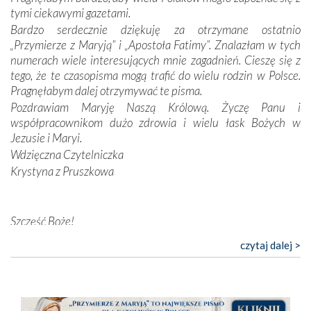
Opatrzności. Wierność przynosi pomyślność –
tymi ciekawymi gazetami.
przynajmniej w życiu duchowym. Odstępstwo owocuje
Bardzo serdecznie dziękuję za otrzymane ostatnio
nieszczęściem i śmiercią. Te uniwersalne prawdy
„Przymierze z Maryją” i „Apostoła Fatimy”. Znalazłam w tych
przychodziły na myśl, gdy słuchaliśmy opowieści
numerach wiele interesujących mnie zagadnień. Cieszę się z
przewodników o portugalskich monarchach i wodzach,
tego, że te czasopisma mogą trafić do wielu rodzin w Polsce.
zwycięskich bitwach i nieszczęśliwych losach grzesznych
Pragnęłabym dalej otrzymywać te pisma.
kochanków.
Pozdrawiam Maryję Naszą Królową. Życzę Panu i
współpracownikom dużo zdrowia i wielu łask Bożych w
Byli tym razem pośród Apostołów Fatimy reprezentanci
Jezusie i Maryi.
każdego spośród żyjących pokoleń. Najmłodszy uczestnik
Wdzięczna Czytelniczka
liczył sobie 13 lat, zaś senior, pan Zdzisław – już 94.
–
Krystyna z Pruszkowa
Całe życie marzyłem, by tu przyjechać
– przyznał w
rozmowie.
Nasza pielgrzymka nie byłaby tak bogata w duchową treść
Szczęść Boże!
bez obecności duszpasterza – księdza Krzysztofa.
Bardzo dziękuję za przysyłanie mi „Przymierza z Maryją”. Jest
czytaj dalej >
Oprócz zapewnienia nam możliwości codziennego
to pismo, które bardzo sobie cenię i szanuję. Redagujecie
wysłuchania Mszy Świętej, dawał on wyrazy swej
ciekawe artykuły. Zawsze czekam na nowe numery i pragnę
niezwykłej czci dla Matki Bożej śpiewem
Godzinek
i
poinformować, że zawsze będę Was wspierać. Niech Pan Bóg
pięknych pieśni.
nas prowadzi!