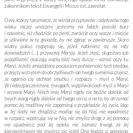
zakonnikom tekst Ewangelii
Missus est
, zawołał:
O wy, którzy rozumiecie, że wśród przypływów i odpływów tego
wieku raczej unoszeni jesteśmy na falach pośród burz
i nawałnic, niż chodzicie po ziemi, zwróćcie oczy wasze i miejcie
je utkwione w tę gwiazdę, by nie zginąć w zawierusze. Skoro
wiatry pokus rozpętają się, jeżeli natkniesz się na rafy
doświadczeń
(…)
, przywołaj Maryję. Jeżeli złość, skąpstwo lub
pożądliwość osaczają wątłą łódź twej duszy – wznoś oczy ku
Maryi. Jeżeliś zmiażdżony poczuciem potworności tych błędów,
przejęty wstrętem do obrzydliwych ran twego sumienia czujesz,
że ogarnia cię otchłań smutku i rozpaczy – myśl o Maryi.
W niebezpieczeństwie, trwogach, wątpliwościach myśl o Maryi
i wzywaj Maryi. Niech imię Maryi nigdy nie będzie dalekie od
twych warg, nigdy dalekie od twego serca; a na to, by otrzymać
pomoc Jej modlitwy nie zapominaj o przykładzie Jej życia. Idąc
w Jej ślady, nie zbłądzisz; modląc się do Niej, nie wpadniesz
w rozpacz, wpatrując się w Nią, nie zmylisz drogi, z Jej pomocą
nie upadniesz; pod Jej opiekę nie zaznasz trwogi, za Jej
kierownictwem nie znużysz się, jeżeli Ona będzie ci pomocna,