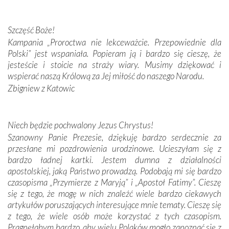
przywiezione wraz z intencjami powierzonymi nam przez
Darczyńców w ramach akcji „Twoje światło w Fatimie”.
Podczas tej kilkudniowej wyprawy na każdym kroku
Szczęść Boże!
spotykaliśmy się z serdeczną otwartością
Kampania „Proroctwa nie lekceważcie. Przepowiednie dla
Portugalczyków. Podziwialiśmy ich ludową sztukę i
Polski” jest wspaniała. Popieram ją i bardzo się cieszę, że
zwyczaje. Mimo że nasze kraje są od siebie bardzo
jesteście i stoicie na straży wiary. Musimy dziękować i
oddalone, w żaden sposób nie czuliśmy się obco.
wspierać naszą Królową za Jej miłość do naszego Narodu.
Sprawiła to oczywiście sama Matka Boża, ale też
Zbigniew z Katowic
kulturowa bliskość biorąca swój początek w naszej
wspólnej wierze. Podczas wyjazdów do historycznych
miejsc, które znalazły się na trasie naszej pielgrzymki,
Niech będzie pochwalony Jezus Chrystus!
mieliśmy okazję przekonać się, że Maryja swoją opieką
Szanowny Panie Prezesie, dziękuję bardzo serdecznie za
otacza nie tylko nasz naród, lecz wszystkie nacje, które
przesłane mi pozdrowienia urodzinowe. Ucieszyłam się z
się Jej ufnie oddają, a także każdą osobę, która zawierza
bardzo ładnej kartki. Jestem dumna z działalności
Jej siebie oraz swych bliskich.
apostolskiej, jaką Państwo prowadzą. Podobają mi się bardzo
czasopisma „Przymierze z Maryją” i „Apostoł Fatimy”. Cieszę
Dzieje Portugalii to również historia wierności Bogu i
się z tego, że mogę w nich znaleźć wiele bardzo ciekawych
odstępstw, także w życiu władców. Trudne momenty w
artykułów poruszających interesujące mnie tematy. Cieszę się
wymiarze tak osobistym, jak i zbiorowym, przypominają o
z tego, że wiele osób może korzystać z tych czasopism.
konieczności ciągłego zabiegania o własną duszę i o łaskę
Pragnęłabym bardzo, aby wielu Polaków mogło zapoznać się z