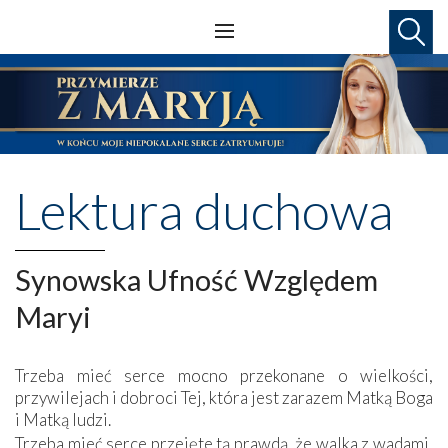
Lektura duchowa
Synowska Ufność Względem
Maryi
Trzeba mieć serce mocno przekonane o wielkości,
przywilejach i dobroci Tej, która jest zarazem Matką Boga
i Matką ludzi.
Trzeba mieć serce przejęte tą prawdą, że walka z wadami,