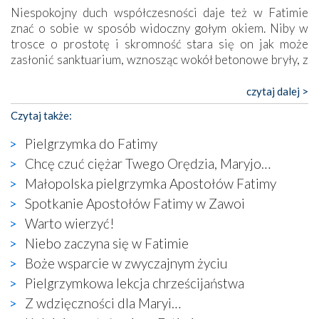
Niespokojny duch współczesności daje też w Fatimie
znać o sobie w sposób widoczny gołym okiem. Niby w
trosce o prostotę i skromność stara się on jak może
zasłonić sanktuarium, wznosząc wokół betonowe bryły, z
których niektóre nawet zostały poświęcone jako miejsca
katolickiego kultu. Tylko co wspólnego z żywą,
czytaj dalej >
autentyczną wiarą mogą mieć płaskie, szare bunkry albo
Czytaj także:
kaplice, w których Tabernakulum przypomina bardziej
skrzynkę na narzędzia? Albo co powiedzieć o ustawionym
Pielgrzymka do Fatimy
tuż przy nowej bazylice wielkim krzyżu, na którym
Chcę czuć ciężar Twego Orędzia, Maryjo…
zamiast Chrystusa umieszczono dziwaczną postać jakby
Małopolska pielgrzymka Apostołów Fatimy
wyjętą ze starożytnych hieroglifów? W kulturowym
kontekście naszych czasów to raczej karykatura niż godny
Spotkanie Apostołów Fatimy w Zawoi
wizerunek Zbawiciela…
Warto wierzyć!
Zatem nawet w bezpośrednim otoczeniu sanktuarium
Niebo zaczyna się w Fatimie
naocznie przekonaliśmy się, że wewnątrz Kościoła toczy
Boże wsparcie w zwyczajnym życiu
się ogromna walka o kształt katolicyzmu i o serca
wierzących. Do czego to zmaganie może prowadzić,
Pielgrzymkowa lekcja chrześcijaństwa
widzieliśmy w urokliwym, niewielkim mieście Obidos,
Z wdzięczności dla Maryi…
gdzie w miejscu dawnego kościoła działa dzisiaj…