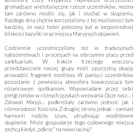
gromadzące wielotysięczne rzesze uczestników, można
tam zarówno modlić się, jak i słuchać w skupieniu.
Każdego dnia chętnie korzystaliśmy z tej możliwości tym
bardziej, że nasz hotel położony był w bezpośredniej
bliskości bazyliki oraz miejsca Maryjnych objawień.
Codziennie uczestniczyliśmy też w tradycyjnych
nabożeństwach i procesjach na olbrzymim placu przed
sanktuarium. W trakcie trzeciego wieczoru
przedstawiciele naszej grupy mieli zaszczytną okazję
prowadzić fragment modlitwy. W pamięci uczestników
pozostanie z pewnością atmosfera towarzysząca tym
różańcowym spotkaniom. Wypowiadane przez setki
pielgrzymów w różnych językach wezwania
Ojcze nasz
… i
Zdrowaś Maryjo
… podkreślały zarówno jedność jak i
różnorodność Kościoła. Z drugiej strony jednak – zamiast
harmonii rodziły szum, utrudniając modlitewne
skupienie. Może gospodarze tego cudownego miejsca
zechcą kiedyś „odkryć” na nowo łacinę?