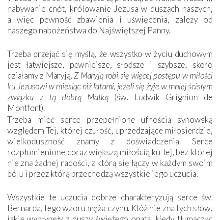
nabywanie cnót, królowanie Jezusa w duszach naszych,
a więc pewność zbawienia i uświęcenia, zależy od
naszego nabożeństwa do Najświętszej Panny.
Trzeba przejąć się myślą, że wszystko w życiu duchowym
jest łatwiejsze, pewniejsze, słodsze i szybsze, skoro
działamy z Maryją.
Z Maryją robi się więcej postępu w miłości
ku Jezusowi w miesiąc niż latami, jeżeli się żyje w mniej ścisłym
związku z tą dobrą Matką
(św. Ludwik Grignion de
Montfort).
Trzeba mieć serce przepełnione ufnością synowską
względem Tej, której czułość, uprzedzające miłosierdzie,
wielkoduszność znamy z doświadczenia. Serce
rozpłomienione coraz większą miłością ku Tej, bez której
nie zna żadnej radości, z którą się łączy w każdym swoim
bólu i przez którą przechodzą wszystkie jego uczucia.
Wszystkie te uczucia dobrze charakteryzują serce św.
Bernarda, tego wzoru męża czynu. Któż nie zna tych słów,
jakie wypłynęły z duszy świętego opata, kiedy tłumacząc