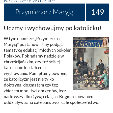
NAJNOWSZE WYDANIE:
149
Przymierze z Maryją
Uczmy i wychowujmy po katolicku!
W tym numerze „Przymierza z
Maryją” postanowiliśmy podjąć
tematykę edukacji młodych pokoleń
Polaków. Pokładamy nadzieję w
chrześcijańskim, czy też ściślej –
katolickim kształceniu i
wychowaniu. Pamiętamy bowiem,
że katolicyzm jest nie tylko
doktryną, dogmatem czy też
zbiorem modlitw i obrzędów, lecz
nade wszystko żywą relacją z Bogiem i powinien
oddziaływać na całe państwo i całe społeczeństwo.