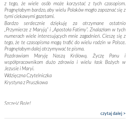
z tego, że wiele osób może korzystać z tych czasopism.
konieczności ciągłego zabiegania o własną duszę i o łaskę
Pragnęłabym bardzo, aby wielu Polaków mogło zapoznać się z
Opatrzności. Wierność przynosi pomyślność –
tymi ciekawymi gazetami.
przynajmniej w życiu duchowym. Odstępstwo owocuje
Bardzo serdecznie dziękuję za otrzymane ostatnio
nieszczęściem i śmiercią. Te uniwersalne prawdy
„Przymierze z Maryją” i „Apostoła Fatimy”. Znalazłam w tych
przychodziły na myśl, gdy słuchaliśmy opowieści
numerach wiele interesujących mnie zagadnień. Cieszę się z
przewodników o portugalskich monarchach i wodzach,
tego, że te czasopisma mogą trafić do wielu rodzin w Polsce.
zwycięskich bitwach i nieszczęśliwych losach grzesznych
Pragnęłabym dalej otrzymywać te pisma.
kochanków.
Pozdrawiam Maryję Naszą Królową. Życzę Panu i
współpracownikom dużo zdrowia i wielu łask Bożych w
Byli tym razem pośród Apostołów Fatimy reprezentanci
Jezusie i Maryi.
każdego spośród żyjących pokoleń. Najmłodszy uczestnik
Wdzięczna Czytelniczka
liczył sobie 13 lat, zaś senior, pan Zdzisław – już 94.
–
Krystyna z Pruszkowa
Całe życie marzyłem, by tu przyjechać
– przyznał w
rozmowie.
Nasza pielgrzymka nie byłaby tak bogata w duchową treść
Szczęść Boże!
bez obecności duszpasterza – księdza Krzysztofa.
Bardzo dziękuję za przysyłanie mi „Przymierza z Maryją”. Jest
czytaj dalej >
Oprócz zapewnienia nam możliwości codziennego
to pismo, które bardzo sobie cenię i szanuję. Redagujecie
wysłuchania Mszy Świętej, dawał on wyrazy swej
ciekawe artykuły. Zawsze czekam na nowe numery i pragnę
niezwykłej czci dla Matki Bożej śpiewem
Godzinek
i
poinformować, że zawsze będę Was wspierać. Niech Pan Bóg