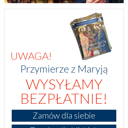
UWAGA!
Przymierze z Maryją
WYSYŁAMY
BEZPŁATNIE!
Zamów dla siebie