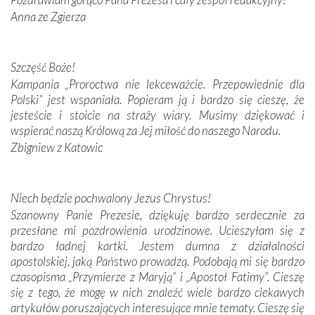
Anna ze Zgierza
W miejscu objawień Matki Bożej zapaliliśmy świece
przywiezione wraz z intencjami powierzonymi nam przez
Darczyńców w ramach akcji „Twoje światło w Fatimie”.
Podczas tej kilkudniowej wyprawy na każdym kroku
Szczęść Boże!
spotykaliśmy się z serdeczną otwartością
Kampania „Proroctwa nie lekceważcie. Przepowiednie dla
Portugalczyków. Podziwialiśmy ich ludową sztukę i
Polski” jest wspaniała. Popieram ją i bardzo się cieszę, że
zwyczaje. Mimo że nasze kraje są od siebie bardzo
jesteście i stoicie na straży wiary. Musimy dziękować i
oddalone, w żaden sposób nie czuliśmy się obco.
wspierać naszą Królową za Jej miłość do naszego Narodu.
Sprawiła to oczywiście sama Matka Boża, ale też
Zbigniew z Katowic
kulturowa bliskość biorąca swój początek w naszej
wspólnej wierze. Podczas wyjazdów do historycznych
miejsc, które znalazły się na trasie naszej pielgrzymki,
Niech będzie pochwalony Jezus Chrystus!
mieliśmy okazję przekonać się, że Maryja swoją opieką
Szanowny Panie Prezesie, dziękuję bardzo serdecznie za
otacza nie tylko nasz naród, lecz wszystkie nacje, które
przesłane mi pozdrowienia urodzinowe. Ucieszyłam się z
się Jej ufnie oddają, a także każdą osobę, która zawierza
bardzo ładnej kartki. Jestem dumna z działalności
Jej siebie oraz swych bliskich.
apostolskiej, jaką Państwo prowadzą. Podobają mi się bardzo
czasopisma „Przymierze z Maryją” i „Apostoł Fatimy”. Cieszę
Dzieje Portugalii to również historia wierności Bogu i
się z tego, że mogę w nich znaleźć wiele bardzo ciekawych
odstępstw, także w życiu władców. Trudne momenty w
artykułów poruszających interesujące mnie tematy. Cieszę się
wymiarze tak osobistym, jak i zbiorowym, przypominają o