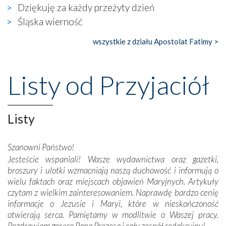
widzieliśmy w urokliwym, niewielkim mieście Obidos,
Dziękuję za każdy przeżyty dzień
gdzie w miejscu dawnego kościoła działa dzisiaj…
Śląska wierność
księgarnia.
wszystkie z działu Apostolat Fatimy >
Nasze pielgrzymkowe wyprawy, których celem były
wspaniałe klasztory w miasteczku Alcobaça czy w Batalhi,
przeniosły nas do czasów, gdy świątynie bez wątpienia
Listy od Przyjaciół
wznoszono na chwałę Bożą, na przykład – w podzięce za
Opatrznościową pomoc w wygranej bitwie o
niepodległość kraju. Zachwyt budziła potężna, a zarazem
misterna architektura tych monumentalnych dzieł,
Listy
wspaniałe zdobienia, dbałość ich twórców o detale,
połączenie talentów z wytrwałością i pracowitością
Szanowni Państwo!
budowniczych.
Jesteście wspaniali! Wasze wydawnictwa oraz gazetki,
broszury i ulotki wzmacniają naszą duchowość i informują o
Podążyliśmy też śladami fatimskich wizjonerów – Łucji
wielu faktach oraz miejscach objawień Maryjnych. Artykuły
dos Santos oraz świętych Hiacynty i Franciszka Marto.
czytam z wielkim zainteresowaniem. Naprawdę bardzo cenię
Modliliśmy się przy ich grobach. Odprawiliśmy Drogę
informacje o Jezusie i Maryi, które w nieskończoność
Krzyżową w ich rodzinnych stronach, odwiedziliśmy
otwierają serca. Pamiętamy w modlitwie o Waszej pracy.
domy, w których żyli.
Pozdrawiam gorąco Pana Prezesa i cały zespół redakcyjny!