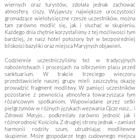
wiernych oraz turystów, zdołała jednak zachować
atmosferę ciszy. Wyjąwszy największe uroczystości
gromadzące wielotysięczne rzesze uczestników, można
tam zarówno modlić się, jak i słuchać w skupieniu.
Każdego dnia chętnie korzystaliśmy z tej możliwości tym
bardziej, że nasz hotel położony był w bezpośredniej
bliskości bazyliki oraz miejsca Maryjnych objawień.
Codziennie uczestniczyliśmy też w tradycyjnych
nabożeństwach i procesjach na olbrzymim placu przed
sanktuarium. W trakcie trzeciego wieczoru
przedstawiciele naszej grupy mieli zaszczytną okazję
prowadzić fragment modlitwy. W pamięci uczestników
pozostanie z pewnością atmosfera towarzysząca tym
różańcowym spotkaniom. Wypowiadane przez setki
pielgrzymów w różnych językach wezwania
Ojcze nasz
… i
Zdrowaś Maryjo
… podkreślały zarówno jedność jak i
różnorodność Kościoła. Z drugiej strony jednak – zamiast
harmonii rodziły szum, utrudniając modlitewne
skupienie. Może gospodarze tego cudownego miejsca