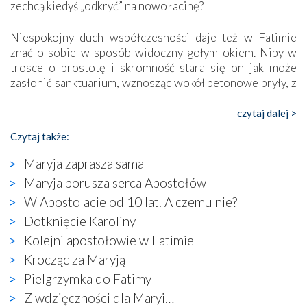
zechcą kiedyś „odkryć” na nowo łacinę?
Niespokojny duch współczesności daje też w Fatimie
znać o sobie w sposób widoczny gołym okiem. Niby w
trosce o prostotę i skromność stara się on jak może
zasłonić sanktuarium, wznosząc wokół betonowe bryły, z
których niektóre nawet zostały poświęcone jako miejsca
katolickiego kultu. Tylko co wspólnego z żywą,
czytaj dalej >
autentyczną wiarą mogą mieć płaskie, szare bunkry albo
Czytaj także:
kaplice, w których Tabernakulum przypomina bardziej
skrzynkę na narzędzia? Albo co powiedzieć o ustawionym
Maryja zaprasza sama
tuż przy nowej bazylice wielkim krzyżu, na którym
Maryja porusza serca Apostołów
zamiast Chrystusa umieszczono dziwaczną postać jakby
W Apostolacie od 10 lat. A czemu nie?
wyjętą ze starożytnych hieroglifów? W kulturowym
kontekście naszych czasów to raczej karykatura niż godny
Dotknięcie Karoliny
wizerunek Zbawiciela…
Kolejni apostołowie w Fatimie
Zatem nawet w bezpośrednim otoczeniu sanktuarium
Krocząc za Maryją
naocznie przekonaliśmy się, że wewnątrz Kościoła toczy
Pielgrzymka do Fatimy
się ogromna walka o kształt katolicyzmu i o serca
wierzących. Do czego to zmaganie może prowadzić,
Z wdzięczności dla Maryi…