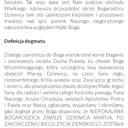
Świętym. Tak więc dane jest Nam podczas obchodu
Wielkiego Jubileuszu przyozdobić skroń Bogarodzicy
Dziewicy tym oto jaśniejszym klejnotem i pozostawić
trwalszy nad spiż pomnik Naszego najgorętszego
nabożeństwa względem Matki Boga.
Definicja dogmatu
Dlatego zaniósłszy do Boga wielokrotne korne błaganie
i wezwawszy światła Ducha Prawdy, ku chwale Boga
Wszechmogącego, który szczególną Swą łaskawością
obdarzył Maryję Dziewicę, na cześć Syna Jego,
nieśmiertelnego Króla wieków oraz Zwycięzcy grzechu
i śmierci, dla powiększenia chwały dostojnej Matki tegoż
Syna, dla radości i wesela całego Kościoła, powagą, Pana
Naszego Jezusa Chrystusa, świętych Apostołów Piotra
i Pawła oraz Naszą ogłaszamy, wyjaśniamy i określamy,
jako dogmat przez Boga objawiony, że NIEPOKALANA
BOGARODZICA ZAWSZE DZIEWICA MARYJA, PO
ZAKOŃCZENIU BIEGU ŻYCIA ZIEMSKIEGO, ZOSTAŁA