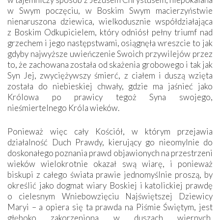
w Swym poczęciu, w Boskim Swym macierzyństwie
nienaruszona dziewica, wielkodusznie współdziałająca
z Boskim Odkupicielem, który odniósł pełny triumf nad
grzechem i jego następstwami, osiągnęła wreszcie to jak
gdyby najwyższe uwieńczenie Swoich przywilejów przez
to, że zachowana została od skażenia grobowego i tak jak
Syn Jej, zwyciężywszy śmierć, z ciałem i duszą wzięta
została do niebieskiej chwały, gdzie ma jaśnieć jako
Królowa po prawicy tegoż Syna swojego,
nieśmiertelnego Króla wieków.
Ponieważ więc cały Kościół, w którym przejawia
działalność Duch Prawdy, kierujący go nieomylnie do
doskonałego poznania prawd objawionych na przestrzeni
wieków wielokrotnie okazał swą wiarę, i ponieważ
biskupi z całego świata prawie jednomyślnie proszą, by
określić jako dogmat wiary Boskiej i katolickiej prawdę
o cielesnym Wniebowzięciu Najświętszej Dziewicy
Maryi – a opiera się ta prawda na Piśmie Świętym, jest
głęboko zakorzeniona w duszach wiernych,