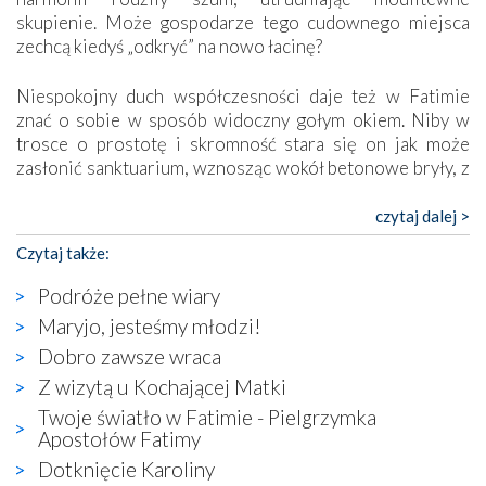
skupienie. Może gospodarze tego cudownego miejsca
zechcą kiedyś „odkryć” na nowo łacinę?
Niespokojny duch współczesności daje też w Fatimie
znać o sobie w sposób widoczny gołym okiem. Niby w
trosce o prostotę i skromność stara się on jak może
zasłonić sanktuarium, wznosząc wokół betonowe bryły, z
których niektóre nawet zostały poświęcone jako miejsca
katolickiego kultu. Tylko co wspólnego z żywą,
czytaj dalej >
autentyczną wiarą mogą mieć płaskie, szare bunkry albo
Czytaj także:
kaplice, w których Tabernakulum przypomina bardziej
skrzynkę na narzędzia? Albo co powiedzieć o ustawionym
Podróże pełne wiary
tuż przy nowej bazylice wielkim krzyżu, na którym
Maryjo, jesteśmy młodzi!
zamiast Chrystusa umieszczono dziwaczną postać jakby
Dobro zawsze wraca
wyjętą ze starożytnych hieroglifów? W kulturowym
kontekście naszych czasów to raczej karykatura niż godny
Z wizytą u Kochającej Matki
wizerunek Zbawiciela…
Twoje światło w Fatimie - Pielgrzymka
Zatem nawet w bezpośrednim otoczeniu sanktuarium
Apostołów Fatimy
naocznie przekonaliśmy się, że wewnątrz Kościoła toczy
Dotknięcie Karoliny
się ogromna walka o kształt katolicyzmu i o serca