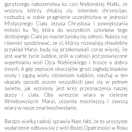
gorętszego nabożeństwa ku czci Niebieskiej Matki, że
wszyscy, którzy chlubią się imieniem chrześcijan,
rozbudzą w sobie pragnienie uczestnictwa w jedności
Mistycznego Ciała Jezusa Chrystusa i powiększania
miłości ku Tej, która do wszystkich członków tego
dostojnego Ciała po macierzyńsku się odnosi. Należy się
również spodziewać, że ci, którzy rozważają chwalebny
przykład Maryi, będą się przekonywali coraz więcej, ile
jest warte życie ludzkie, jeśli w całości jest poświęcone
wypełnianiu woli Ojca Niebieskiego i trosce o dobro
innych. A gdy zepsucie obyczajów grozi zagładą blasków
cnoty i zgubą wielu istnieniom ludzkim, niechaj w ten
okazały sposób oczom wszystkich jawi się w pełnym
świetle, jak wzniosły jest kres przeznaczenia naszej
duszy i ciała. Oby wreszcie wiara w cielesne
Wniebowzięcie Maryi, uczyniła mocniejszą i żywszą
wiarę w nasze zmartwychwstanie.
Bardzo wielką radość sprawia Nam fakt, że to uroczyste
wydarzenie odbywa się z woli Bożej Opatrzności w Roku