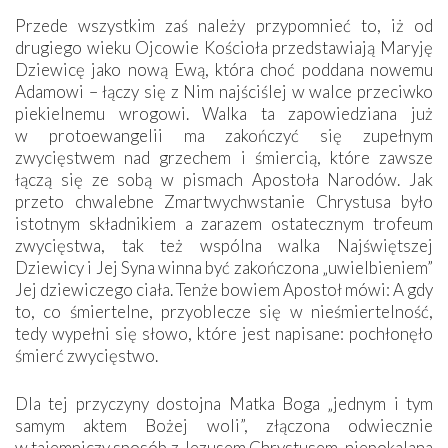
Przede wszystkim zaś należy przypomnieć to, iż od
drugiego wieku Ojcowie Kościoła przedstawiają Maryję
Dziewicę jako nową Ewą, która choć poddana nowemu
Adamowi – łączy się z Nim najściślej w walce przeciwko
piekielnemu wrogowi. Walka ta zapowiedziana już
w protoewangelii ma zakończyć się zupełnym
zwycięstwem nad grzechem i śmiercią, które zawsze
łączą się ze sobą w pismach Apostoła Narodów. Jak
przeto chwalebne Zmartwychwstanie Chrystusa było
istotnym składnikiem a zarazem ostatecznym trofeum
zwycięstwa, tak też wspólna walka Najświętszej
Dziewicy i Jej Syna winna być zakończona „uwielbieniem”
Jej dziewiczego ciała. Tenże bowiem Apostoł mówi: A gdy
to, co śmiertelne, przyoblecze się w nieśmiertelność,
tedy wypełni się słowo, które jest napisane: pochłonęło
śmierć zwycięstwo.
Dla tej przyczyny dostojna Matka Boga „jednym i tym
samym aktem Bożej woli”, złączona odwiecznie
w tajemniczy sposób z Jezusem Chrystusem, niepokalana