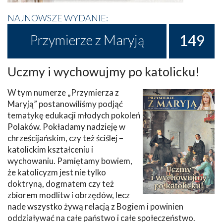
NAJNOWSZE WYDANIE:
149
Przymierze z Maryją
Uczmy i wychowujmy po katolicku!
W tym numerze „Przymierza z
Maryją” postanowiliśmy podjąć
tematykę edukacji młodych pokoleń
Polaków. Pokładamy nadzieję w
chrześcijańskim, czy też ściślej –
katolickim kształceniu i
wychowaniu. Pamiętamy bowiem,
że katolicyzm jest nie tylko
doktryną, dogmatem czy też
zbiorem modlitw i obrzędów, lecz
nade wszystko żywą relacją z Bogiem i powinien
oddziaływać na całe państwo i całe społeczeństwo.