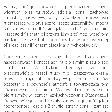
Fatima, choć jest odwiedzana przez bardzo licznych
wiernych oraz turystów, zdołała jednak zachować
atmosferę ciszy. Wyjąwszy największe uroczystości
gromadzące wielotysięczne rzesze uczestników, można
tam zarówno modlić się, jak i słuchać w skupieniu.
Każdego dnia chętnie korzystaliśmy z tej możliwości tym
bardziej, że nasz hotel położony był w bezpośredniej
bliskości bazyliki oraz miejsca Maryjnych objawień.
Codziennie uczestniczyliśmy też w tradycyjnych
nabożeństwach i procesjach na olbrzymim placu przed
sanktuarium. W trakcie trzeciego wieczoru
przedstawiciele naszej grupy mieli zaszczytną okazję
prowadzić fragment modlitwy. W pamięci uczestników
pozostanie z pewnością atmosfera towarzysząca tym
różańcowym spotkaniom. Wypowiadane przez setki
pielgrzymów w różnych językach wezwania
Ojcze nasz
… i
Zdrowaś Maryjo
… podkreślały zarówno jedność jak i
różnorodność Kościoła. Z drugiej strony jednak – zamiast
harmonii rodziły szum, utrudniając modlitewne