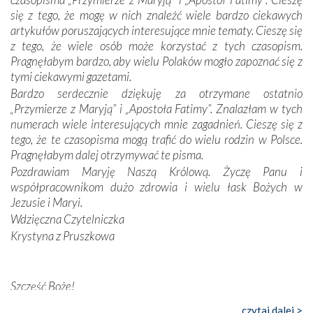
odstępstw, także w życiu władców. Trudne momenty w
się z tego, że mogę w nich znaleźć wiele bardzo ciekawych
wymiarze tak osobistym, jak i zbiorowym, przypominają o
artykułów poruszających interesujące mnie tematy. Cieszę się
konieczności ciągłego zabiegania o własną duszę i o łaskę
z tego, że wiele osób może korzystać z tych czasopism.
Opatrzności. Wierność przynosi pomyślność –
Pragnęłabym bardzo, aby wielu Polaków mogło zapoznać się z
przynajmniej w życiu duchowym. Odstępstwo owocuje
tymi ciekawymi gazetami.
nieszczęściem i śmiercią. Te uniwersalne prawdy
Bardzo serdecznie dziękuję za otrzymane ostatnio
przychodziły na myśl, gdy słuchaliśmy opowieści
„Przymierze z Maryją” i „Apostoła Fatimy”. Znalazłam w tych
przewodników o portugalskich monarchach i wodzach,
numerach wiele interesujących mnie zagadnień. Cieszę się z
zwycięskich bitwach i nieszczęśliwych losach grzesznych
tego, że te czasopisma mogą trafić do wielu rodzin w Polsce.
kochanków.
Pragnęłabym dalej otrzymywać te pisma.
Pozdrawiam Maryję Naszą Królową. Życzę Panu i
Byli tym razem pośród Apostołów Fatimy reprezentanci
współpracownikom dużo zdrowia i wielu łask Bożych w
każdego spośród żyjących pokoleń. Najmłodszy uczestnik
Jezusie i Maryi.
liczył sobie 13 lat, zaś senior, pan Zdzisław – już 94.
–
Wdzięczna Czytelniczka
Całe życie marzyłem, by tu przyjechać
– przyznał w
Krystyna z Pruszkowa
rozmowie.
Nasza pielgrzymka nie byłaby tak bogata w duchową treść
Szczęść Boże!
bez obecności duszpasterza – księdza Krzysztofa.
Oprócz zapewnienia nam możliwości codziennego
Bardzo dziękuję za przysyłanie mi „Przymierza z Maryją”. Jest
czytaj dalej >