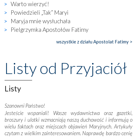
Warto wierzyć!
wierzących. Do czego to zmaganie może prowadzić,
widzieliśmy w urokliwym, niewielkim mieście Obidos,
Powiedzieli „Tak” Maryi
gdzie w miejscu dawnego kościoła działa dzisiaj…
Maryja mnie wysłuchała
księgarnia.
Pielgrzymka Apostołów Fatimy
Nasze pielgrzymkowe wyprawy, których celem były
wszystkie z działu Apostolat Fatimy >
wspaniałe klasztory w miasteczku Alcobaça czy w Batalhi,
przeniosły nas do czasów, gdy świątynie bez wątpienia
wznoszono na chwałę Bożą, na przykład – w podzięce za
Listy od Przyjaciół
Opatrznościową pomoc w wygranej bitwie o
niepodległość kraju. Zachwyt budziła potężna, a zarazem
misterna architektura tych monumentalnych dzieł,
wspaniałe zdobienia, dbałość ich twórców o detale,
Listy
połączenie talentów z wytrwałością i pracowitością
budowniczych.
Szanowni Państwo!
Jesteście wspaniali! Wasze wydawnictwa oraz gazetki,
Podążyliśmy też śladami fatimskich wizjonerów – Łucji
broszury i ulotki wzmacniają naszą duchowość i informują o
dos Santos oraz świętych Hiacynty i Franciszka Marto.
wielu faktach oraz miejscach objawień Maryjnych. Artykuły
Modliliśmy się przy ich grobach. Odprawiliśmy Drogę
czytam z wielkim zainteresowaniem. Naprawdę bardzo cenię
Krzyżową w ich rodzinnych stronach, odwiedziliśmy