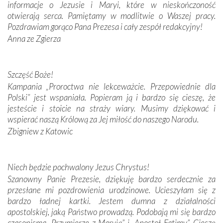
informacje o Jezusie i Maryi, które w nieskończoność
domy, w których żyli.
otwierają serca. Pamiętamy w modlitwie o Waszej pracy.
Pozdrawiam gorąco Pana Prezesa i cały zespół redakcyjny!
W miejscu objawień Matki Bożej zapaliliśmy świece
Anna ze Zgierza
przywiezione wraz z intencjami powierzonymi nam przez
Darczyńców w ramach akcji „Twoje światło w Fatimie”.
Podczas tej kilkudniowej wyprawy na każdym kroku
spotykaliśmy się z serdeczną otwartością
Szczęść Boże!
Portugalczyków. Podziwialiśmy ich ludową sztukę i
Kampania „Proroctwa nie lekceważcie. Przepowiednie dla
zwyczaje. Mimo że nasze kraje są od siebie bardzo
Polski” jest wspaniała. Popieram ją i bardzo się cieszę, że
oddalone, w żaden sposób nie czuliśmy się obco.
jesteście i stoicie na straży wiary. Musimy dziękować i
Sprawiła to oczywiście sama Matka Boża, ale też
wspierać naszą Królową za Jej miłość do naszego Narodu.
kulturowa bliskość biorąca swój początek w naszej
Zbigniew z Katowic
wspólnej wierze. Podczas wyjazdów do historycznych
miejsc, które znalazły się na trasie naszej pielgrzymki,
mieliśmy okazję przekonać się, że Maryja swoją opieką
Niech będzie pochwalony Jezus Chrystus!
otacza nie tylko nasz naród, lecz wszystkie nacje, które
Szanowny Panie Prezesie, dziękuję bardzo serdecznie za
się Jej ufnie oddają, a także każdą osobę, która zawierza
przesłane mi pozdrowienia urodzinowe. Ucieszyłam się z
Jej siebie oraz swych bliskich.
bardzo ładnej kartki. Jestem dumna z działalności
apostolskiej, jaką Państwo prowadzą. Podobają mi się bardzo
Dzieje Portugalii to również historia wierności Bogu i
czasopisma „Przymierze z Maryją” i „Apostoł Fatimy”. Cieszę