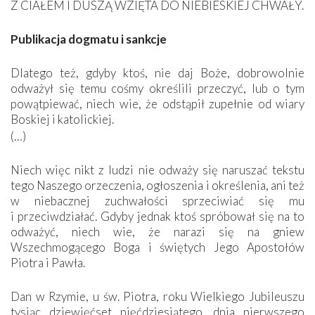
Z CIAŁEM I DUSZĄ WZIĘTA DO NIEBIESKIEJ CHWAŁY.
Publikacja dogmatu i sankcje
Dlatego też, gdyby ktoś, nie daj Boże, dobrowolnie
odważył się temu cośmy określili przeczyć, lub o tym
powątpiewać, niech wie, że odstąpił zupełnie od wiary
Boskiej i katolickiej.
(…)
Niech więc nikt z ludzi nie odważy się naruszać tekstu
tego Naszego orzeczenia, ogłoszenia i określenia, ani też
w niebacznej zuchwałości sprzeciwiać się mu
i przeciwdziałać. Gdyby jednak ktoś spróbował się na to
odważyć, niech wie, że narazi się na gniew
Wszechmogącego Boga i świętych Jego Apostołów
Piotra i Pawła.
Dan w Rzymie, u św. Piotra, roku Wielkiego Jubileuszu
tysiąc dziewięćset pięćdziesiątego, dnia pierwszego