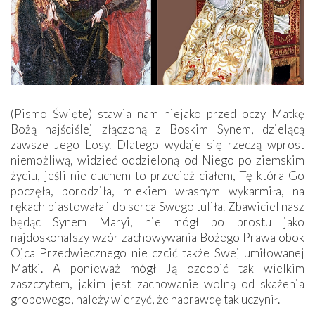
(Pismo Święte) stawia nam niejako przed oczy Matkę
Bożą najściślej złączoną z Boskim Synem, dzielącą
zawsze Jego Losy. Dlatego wydaje się rzeczą wprost
niemożliwą, widzieć oddzieloną od Niego po ziemskim
życiu, jeśli nie duchem to przecież ciałem, Tę która Go
poczęła, porodziła, mlekiem własnym wykarmiła, na
rękach piastowała i do serca Swego tuliła. Zbawiciel nasz
będąc Synem Maryi, nie mógł po prostu jako
najdoskonalszy wzór zachowywania Bożego Prawa obok
Ojca Przedwiecznego nie czcić także Swej umiłowanej
Matki. A ponieważ mógł Ją ozdobić tak wielkim
zaszczytem, jakim jest zachowanie wolną od skażenia
grobowego, należy wierzyć, że naprawdę tak uczynił.