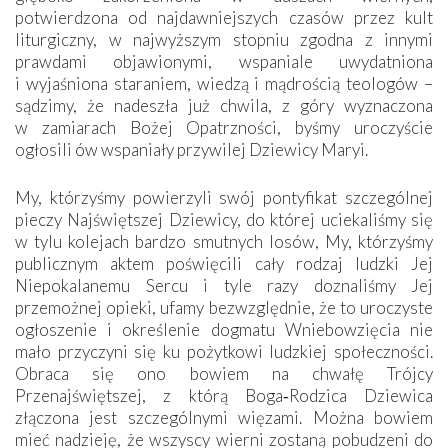
potwierdzona od najdawniejszych czasów przez kult
liturgiczny, w najwyższym stopniu zgodna z innymi
prawdami objawionymi, wspaniale uwydatniona
i wyjaśniona staraniem, wiedzą i mądrością teologów –
sądzimy, że nadeszła już chwila, z góry wyznaczona
w zamiarach Bożej Opatrzności, byśmy uroczyście
ogłosili ów wspaniały przywilej Dziewicy Maryi.
My, którzyśmy powierzyli swój pontyfikat szczególnej
pieczy Najświętszej Dziewicy, do której uciekaliśmy się
w tylu kolejach bardzo smutnych losów, My, którzyśmy
publicznym aktem poświęcili cały rodzaj ludzki Jej
Niepokalanemu Sercu i tyle razy doznaliśmy Jej
przemożnej opieki, ufamy bezwzględnie, że to uroczyste
ogłoszenie i określenie dogmatu Wniebowzięcia nie
mało przyczyni się ku pożytkowi ludzkiej społeczności.
Obraca się ono bowiem na chwałę Trójcy
Przenajświętszej, z którą Boga‑Rodzica Dziewica
złączona jest szczególnymi więzami. Można bowiem
mieć nadzieję, że wszyscy wierni zostaną pobudzeni do