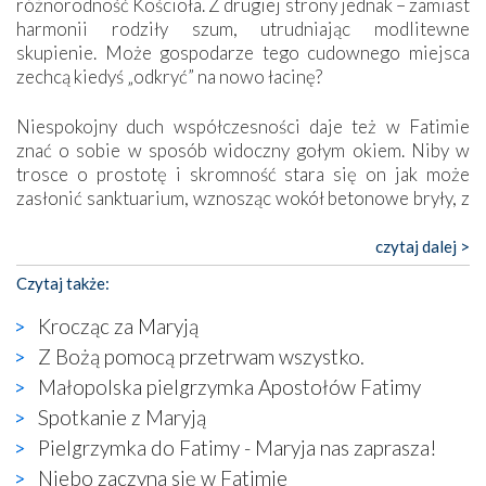
różnorodność Kościoła. Z drugiej strony jednak – zamiast
harmonii rodziły szum, utrudniając modlitewne
skupienie. Może gospodarze tego cudownego miejsca
zechcą kiedyś „odkryć” na nowo łacinę?
Niespokojny duch współczesności daje też w Fatimie
znać o sobie w sposób widoczny gołym okiem. Niby w
trosce o prostotę i skromność stara się on jak może
zasłonić sanktuarium, wznosząc wokół betonowe bryły, z
których niektóre nawet zostały poświęcone jako miejsca
katolickiego kultu. Tylko co wspólnego z żywą,
czytaj dalej >
autentyczną wiarą mogą mieć płaskie, szare bunkry albo
Czytaj także:
kaplice, w których Tabernakulum przypomina bardziej
skrzynkę na narzędzia? Albo co powiedzieć o ustawionym
Krocząc za Maryją
tuż przy nowej bazylice wielkim krzyżu, na którym
Z Bożą pomocą przetrwam wszystko.
zamiast Chrystusa umieszczono dziwaczną postać jakby
Małopolska pielgrzymka Apostołów Fatimy
wyjętą ze starożytnych hieroglifów? W kulturowym
kontekście naszych czasów to raczej karykatura niż godny
Spotkanie z Maryją
wizerunek Zbawiciela…
Pielgrzymka do Fatimy - Maryja nas zaprasza!
Zatem nawet w bezpośrednim otoczeniu sanktuarium
Niebo zaczyna się w Fatimie