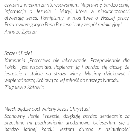
czytam z wielkim zainteresowaniem. Naprawdę bardzo cenię
Krzyżową w ich rodzinnych stronach, odwiedziliśmy
informacje o Jezusie i Maryi, które w nieskończoność
domy, w których żyli.
otwierają serca. Pamiętamy w modlitwie o Waszej pracy.
Pozdrawiam gorąco Pana Prezesa i cały zespół redakcyjny!
W miejscu objawień Matki Bożej zapaliliśmy świece
Anna ze Zgierza
przywiezione wraz z intencjami powierzonymi nam przez
Darczyńców w ramach akcji „Twoje światło w Fatimie”.
Podczas tej kilkudniowej wyprawy na każdym kroku
spotykaliśmy się z serdeczną otwartością
Szczęść Boże!
Portugalczyków. Podziwialiśmy ich ludową sztukę i
Kampania „Proroctwa nie lekceważcie. Przepowiednie dla
zwyczaje. Mimo że nasze kraje są od siebie bardzo
Polski” jest wspaniała. Popieram ją i bardzo się cieszę, że
oddalone, w żaden sposób nie czuliśmy się obco.
jesteście i stoicie na straży wiary. Musimy dziękować i
Sprawiła to oczywiście sama Matka Boża, ale też
wspierać naszą Królową za Jej miłość do naszego Narodu.
kulturowa bliskość biorąca swój początek w naszej
Zbigniew z Katowic
wspólnej wierze. Podczas wyjazdów do historycznych
miejsc, które znalazły się na trasie naszej pielgrzymki,
mieliśmy okazję przekonać się, że Maryja swoją opieką
Niech będzie pochwalony Jezus Chrystus!
otacza nie tylko nasz naród, lecz wszystkie nacje, które
Szanowny Panie Prezesie, dziękuję bardzo serdecznie za
się Jej ufnie oddają, a także każdą osobę, która zawierza
przesłane mi pozdrowienia urodzinowe. Ucieszyłam się z
Jej siebie oraz swych bliskich.
bardzo ładnej kartki. Jestem dumna z działalności