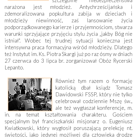
szczególne niebezpieczeństwa
narażona jest młodzież. Antychrześcijańska i
zdemoralizowana popkultura zabija w dzieciach i
młodzieży niewinność, zaś lansowanie życia
podporządkowanego karierze i przyjemnościom, stwarza
warunki sprzyjające przyjęciu stylu życia „jakby Bóg nie
istniał". Wobec tej trudnej sytuacji konieczna jest
intensywna praca formacyjna wśród młodzieży. Dlatego
też Instytut im. Ks. Piotra Skargi już po raz ósmy w dniach
27 czerwca do 3 lipca br. zorganizował Obóz Rycerski
Lepanto.
Również tym razem o formację
katolicką dbał ksiądz Tomasz
Dawidowski FSSP, który nie tylko
celebrował codziennie Mszę św.,
ale też wygłaszał konferencje, m.
in. na temat kształtowania charakteru. Gościem
specjalnym był franciszkański misjonarz o. Eugeniusz
Kwiatkowski, który wygłosił poruszającą prelekcję nt.
świętości, jako jedynej możliwej dla człowieka drodze