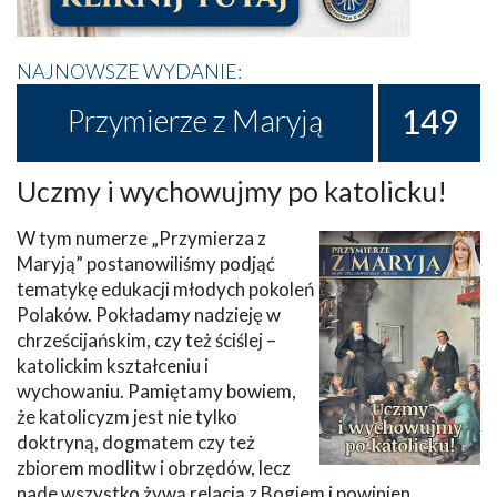
NAJNOWSZE WYDANIE:
149
Przymierze z Maryją
Uczmy i wychowujmy po katolicku!
W tym numerze „Przymierza z
Maryją” postanowiliśmy podjąć
tematykę edukacji młodych pokoleń
Polaków. Pokładamy nadzieję w
chrześcijańskim, czy też ściślej –
katolickim kształceniu i
wychowaniu. Pamiętamy bowiem,
że katolicyzm jest nie tylko
doktryną, dogmatem czy też
zbiorem modlitw i obrzędów, lecz
nade wszystko żywą relacją z Bogiem i powinien