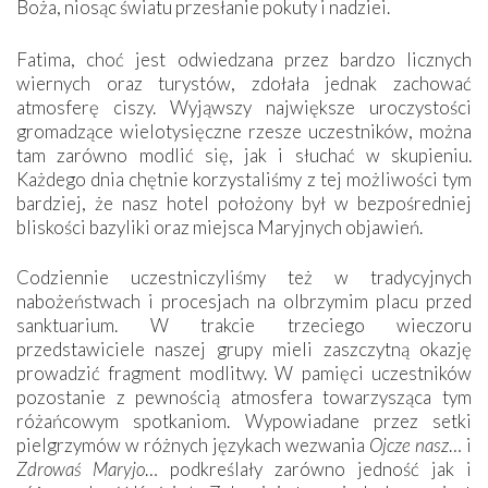
Boża, niosąc światu przesłanie pokuty i nadziei.
Fatima, choć jest odwiedzana przez bardzo licznych
wiernych oraz turystów, zdołała jednak zachować
atmosferę ciszy. Wyjąwszy największe uroczystości
gromadzące wielotysięczne rzesze uczestników, można
tam zarówno modlić się, jak i słuchać w skupieniu.
Każdego dnia chętnie korzystaliśmy z tej możliwości tym
bardziej, że nasz hotel położony był w bezpośredniej
bliskości bazyliki oraz miejsca Maryjnych objawień.
Codziennie uczestniczyliśmy też w tradycyjnych
nabożeństwach i procesjach na olbrzymim placu przed
sanktuarium. W trakcie trzeciego wieczoru
przedstawiciele naszej grupy mieli zaszczytną okazję
prowadzić fragment modlitwy. W pamięci uczestników
pozostanie z pewnością atmosfera towarzysząca tym
różańcowym spotkaniom. Wypowiadane przez setki
pielgrzymów w różnych językach wezwania
Ojcze nasz
… i
Zdrowaś Maryjo
… podkreślały zarówno jedność jak i