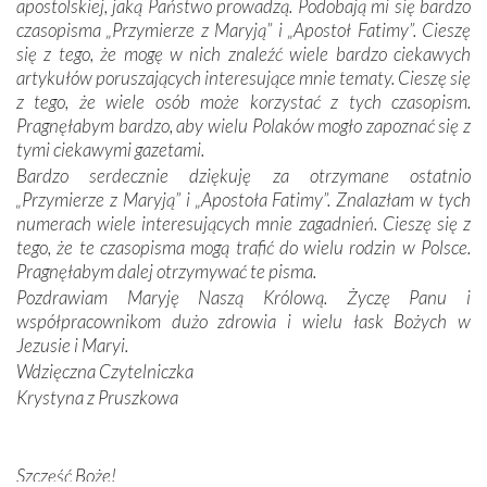
apostolskiej, jaką Państwo prowadzą. Podobają mi się bardzo
Dzieje Portugalii to również historia wierności Bogu i
czasopisma „Przymierze z Maryją” i „Apostoł Fatimy”. Cieszę
odstępstw, także w życiu władców. Trudne momenty w
się z tego, że mogę w nich znaleźć wiele bardzo ciekawych
wymiarze tak osobistym, jak i zbiorowym, przypominają o
artykułów poruszających interesujące mnie tematy. Cieszę się
konieczności ciągłego zabiegania o własną duszę i o łaskę
z tego, że wiele osób może korzystać z tych czasopism.
Opatrzności. Wierność przynosi pomyślność –
Pragnęłabym bardzo, aby wielu Polaków mogło zapoznać się z
przynajmniej w życiu duchowym. Odstępstwo owocuje
tymi ciekawymi gazetami.
nieszczęściem i śmiercią. Te uniwersalne prawdy
Bardzo serdecznie dziękuję za otrzymane ostatnio
przychodziły na myśl, gdy słuchaliśmy opowieści
„Przymierze z Maryją” i „Apostoła Fatimy”. Znalazłam w tych
przewodników o portugalskich monarchach i wodzach,
numerach wiele interesujących mnie zagadnień. Cieszę się z
zwycięskich bitwach i nieszczęśliwych losach grzesznych
tego, że te czasopisma mogą trafić do wielu rodzin w Polsce.
kochanków.
Pragnęłabym dalej otrzymywać te pisma.
Pozdrawiam Maryję Naszą Królową. Życzę Panu i
Byli tym razem pośród Apostołów Fatimy reprezentanci
współpracownikom dużo zdrowia i wielu łask Bożych w
każdego spośród żyjących pokoleń. Najmłodszy uczestnik
Jezusie i Maryi.
liczył sobie 13 lat, zaś senior, pan Zdzisław – już 94.
–
Wdzięczna Czytelniczka
Całe życie marzyłem, by tu przyjechać
– przyznał w
Krystyna z Pruszkowa
rozmowie.
Nasza pielgrzymka nie byłaby tak bogata w duchową treść
Szczęść Boże!
bez obecności duszpasterza – księdza Krzysztofa.