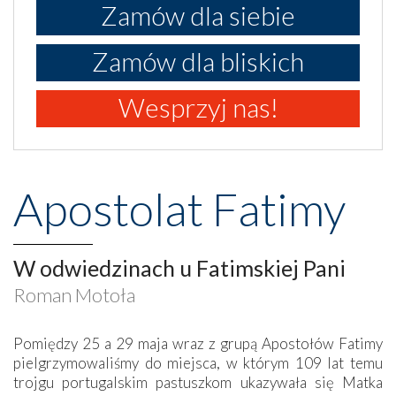
Zamów dla siebie
Zamów dla bliskich
Wesprzyj nas!
Apostolat Fatimy
W odwiedzinach u Fatimskiej Pani
Roman Motoła
Pomiędzy 25 a 29 maja wraz z grupą Apostołów Fatimy
pielgrzymowaliśmy do miejsca, w którym 109 lat temu
trojgu portugalskim pastuszkom ukazywała się Matka