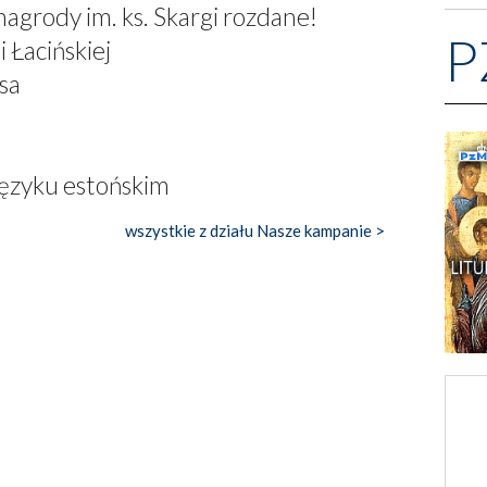
grody im. ks. Skargi rozdane!
P
i Łacińskiej
sa
języku estońskim
wszystkie z działu Nasze kampanie >