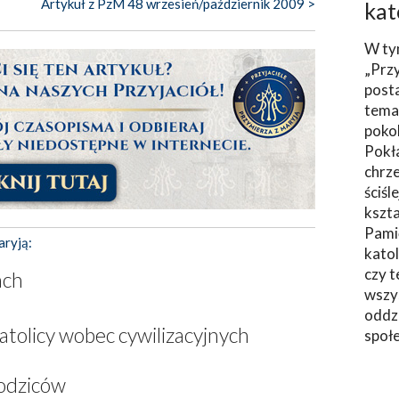
Artykuł z PzM 48 wrzesień/październik 2009 >
kat
W ty
„Prz
post
tema
poko
Pokł
chrze
ściśl
kszta
Pami
aryją:
katol
czy t
ach
wszys
oddzi
tolicy wobec cywilizacyjnych
społ
rodziców