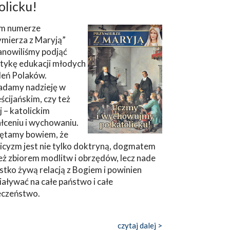
olicku!
m numerze
ymierza z Maryją”
anowiliśmy podjąć
tykę edukacji młodych
leń Polaków.
adamy nadzieję w
ścijańskim, czy też
ej – katolickim
łceniu i wychowaniu.
ętamy bowiem, że
icyzm jest nie tylko doktryną, dogmatem
eż zbiorem modlitw i obrzędów, lecz nade
tko żywą relacją z Bogiem i powinien
aływać na całe państwo i całe
eczeństwo.
czytaj dalej >