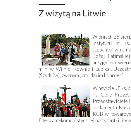
Z wizytą na Litwie
W dniach 26 sier
Instytutu im. Ks
„Lepanto” w rama
Bożej Fatimskiej
przyjęciem wiern
m.in. w Wilnie, Kownie i Lupikai. Uczest
(Szydłów), zwanym „żmudzkim Lourdes”.
W asyście JE ks. b
na Górę Krzyży,
Przedstawiciele I
parlamentu. Niez
KGB w towarzys
lidera antykomunistycznej partyzantki lite