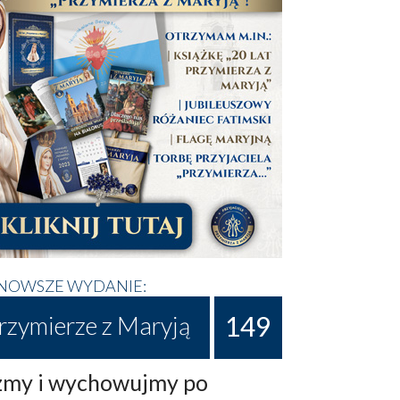
NOWSZE WYDANIE:
149
rzymierze z Maryją
my i wychowujmy po