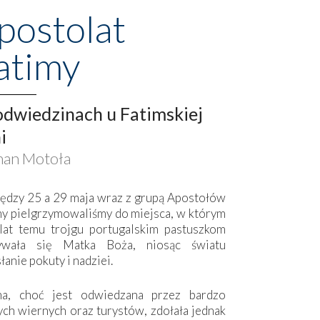
postolat
atimy
dwiedzinach u Fatimskiej
i
an Motoła
ędzy 25 a 29 maja wraz z grupą Apostołów
my pielgrzymowaliśmy do miejsca, w którym
lat temu trojgu portugalskim pastuszkom
ywała się Matka Boża, niosąc światu
łanie pokuty i nadziei.
ma, choć jest odwiedzana przez bardzo
ych wiernych oraz turystów, zdołała jednak