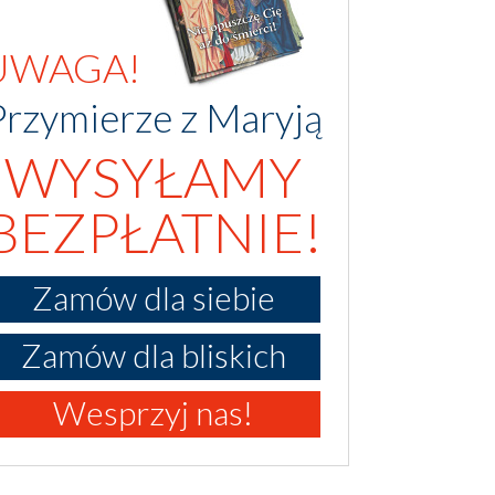
UWAGA!
Przymierze z Maryją
WYSYŁAMY
BEZPŁATNIE!
Zamów dla siebie
Zamów dla bliskich
Wesprzyj nas!