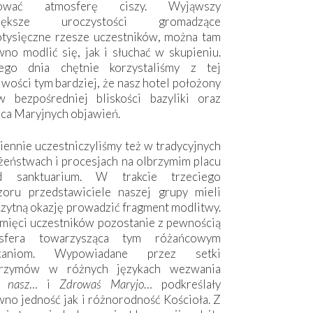
hować atmosferę ciszy. Wyjąwszy
większe uroczystości gromadzące
otysięczne rzesze uczestników, można tam
no modlić się, jak i słuchać w skupieniu.
ego dnia chętnie korzystaliśmy z tej
wości tym bardziej, że nasz hotel położony
w bezpośredniej bliskości bazyliki oraz
sca Maryjnych objawień.
ennie uczestniczyliśmy też w tradycyjnych
żeństwach i procesjach na olbrzymim placu
d sanktuarium. W trakcie trzeciego
zoru przedstawiciele naszej grupy mieli
zytną okazję prowadzić fragment modlitwy.
mięci uczestników pozostanie z pewnością
sfera towarzysząca tym różańcowym
tkaniom. Wypowiadane przez setki
grzymów w różnych językach wezwania
e nasz
… i
Zdrowaś Maryjo
… podkreślały
no jedność jak i różnorodność Kościoła. Z