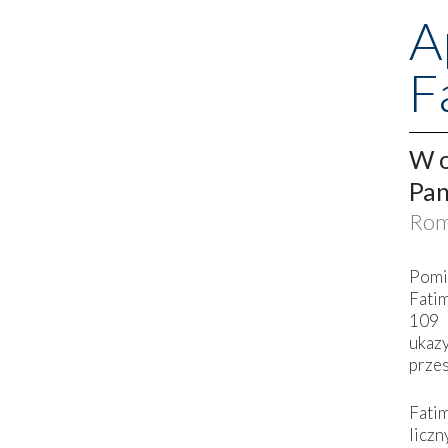
A
F
W o
Pan
Rom
Pomi
Fati
109 
ukaz
przes
Fati
liczn