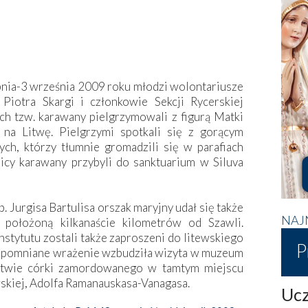
pnia-3 września 2009 roku młodzi wolontariusze
. Piotra Skargi i członkowie Sekcji Rycerskiej
ch tzw. karawany pielgrzymowali z figurą Matki
 na Litwę. Pielgrzymi spotkali się z gorącym
ych, którzy tłumnie gromadzili się w parafiach
nicy karawany przybyli do sanktuarium w Siluva
p. Jurgisa Bartulisa orszak maryjny udał się także
NAJ
 położoną kilkanaście kilometrów od Szawli.
nstytutu zostali także zaproszeni do litewskiego
P
apomniane wrażenie wzbudziła wizyta w muzeum
twie córki zamordowanego w tamtym miejscu
wskiej, Adolfa Ramanauskasa-Vanagasa.
Ucz