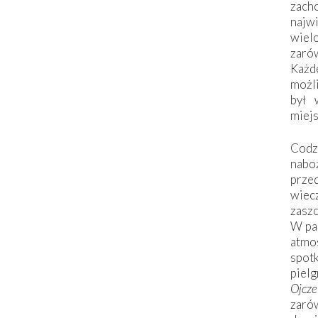
zac
naj
wiel
zarów
Każd
możli
był 
miej
Codzi
nabo
prze
wiec
zaszc
W pa
atmo
spo
piel
Ojcz
zarów