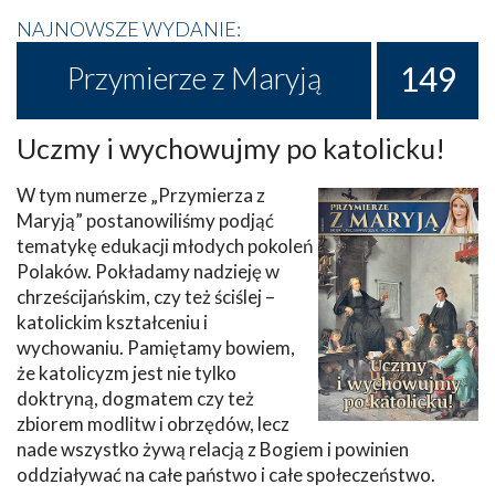
NAJNOWSZE WYDANIE:
149
Przymierze z Maryją
Uczmy i wychowujmy po katolicku!
W tym numerze „Przymierza z
Maryją” postanowiliśmy podjąć
tematykę edukacji młodych pokoleń
Polaków. Pokładamy nadzieję w
chrześcijańskim, czy też ściślej –
katolickim kształceniu i
wychowaniu. Pamiętamy bowiem,
że katolicyzm jest nie tylko
doktryną, dogmatem czy też
zbiorem modlitw i obrzędów, lecz
nade wszystko żywą relacją z Bogiem i powinien
oddziaływać na całe państwo i całe społeczeństwo.