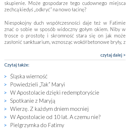
skupienie. Może gospodarze tego cudownego miejsca
zechcą kiedyś „odkryć” na nowo łacinę?
Niespokojny duch współczesności daje też w Fatimie
znać o sobie w sposób widoczny gołym okiem. Niby w
trosce o prostotę i skromność stara się on jak może
zasłonić sanktuarium, wznosząc wokół betonowe bryły, z
których niektóre nawet zostały poświęcone jako miejsca
katolickiego kultu. Tylko co wspólnego z żywą,
czytaj dalej >
autentyczną wiarą mogą mieć płaskie, szare bunkry albo
Czytaj także:
kaplice, w których Tabernakulum przypomina bardziej
skrzynkę na narzędzia? Albo co powiedzieć o ustawionym
Śląska wierność
tuż przy nowej bazylice wielkim krzyżu, na którym
Powiedzieli „Tak” Maryi
zamiast Chrystusa umieszczono dziwaczną postać jakby
W Apostolacie dzięki redemptoryście
wyjętą ze starożytnych hieroglifów? W kulturowym
kontekście naszych czasów to raczej karykatura niż godny
Spotkanie z Maryją
wizerunek Zbawiciela…
Wierzę. Z każdym dniem mocniej
Zatem nawet w bezpośrednim otoczeniu sanktuarium
W Apostolacie od 10 lat. A czemu nie?
naocznie przekonaliśmy się, że wewnątrz Kościoła toczy
Pielgrzymka do Fatimy
się ogromna walka o kształt katolicyzmu i o serca