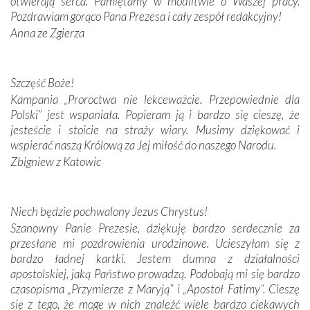
otwierają serca. Pamiętamy w modlitwie o Waszej pracy.
domy, w których żyli.
Pozdrawiam gorąco Pana Prezesa i cały zespół redakcyjny!
Anna ze Zgierza
W miejscu objawień Matki Bożej zapaliliśmy świece
przywiezione wraz z intencjami powierzonymi nam przez
Darczyńców w ramach akcji „Twoje światło w Fatimie”.
Podczas tej kilkudniowej wyprawy na każdym kroku
Szczęść Boże!
spotykaliśmy się z serdeczną otwartością
Kampania „Proroctwa nie lekceważcie. Przepowiednie dla
Portugalczyków. Podziwialiśmy ich ludową sztukę i
Polski” jest wspaniała. Popieram ją i bardzo się cieszę, że
zwyczaje. Mimo że nasze kraje są od siebie bardzo
jesteście i stoicie na straży wiary. Musimy dziękować i
oddalone, w żaden sposób nie czuliśmy się obco.
wspierać naszą Królową za Jej miłość do naszego Narodu.
Sprawiła to oczywiście sama Matka Boża, ale też
Zbigniew z Katowic
kulturowa bliskość biorąca swój początek w naszej
wspólnej wierze. Podczas wyjazdów do historycznych
miejsc, które znalazły się na trasie naszej pielgrzymki,
Niech będzie pochwalony Jezus Chrystus!
mieliśmy okazję przekonać się, że Maryja swoją opieką
Szanowny Panie Prezesie, dziękuję bardzo serdecznie za
otacza nie tylko nasz naród, lecz wszystkie nacje, które
przesłane mi pozdrowienia urodzinowe. Ucieszyłam się z
się Jej ufnie oddają, a także każdą osobę, która zawierza
bardzo ładnej kartki. Jestem dumna z działalności
Jej siebie oraz swych bliskich.
apostolskiej, jaką Państwo prowadzą. Podobają mi się bardzo
czasopisma „Przymierze z Maryją” i „Apostoł Fatimy”. Cieszę
Dzieje Portugalii to również historia wierności Bogu i
się z tego, że mogę w nich znaleźć wiele bardzo ciekawych