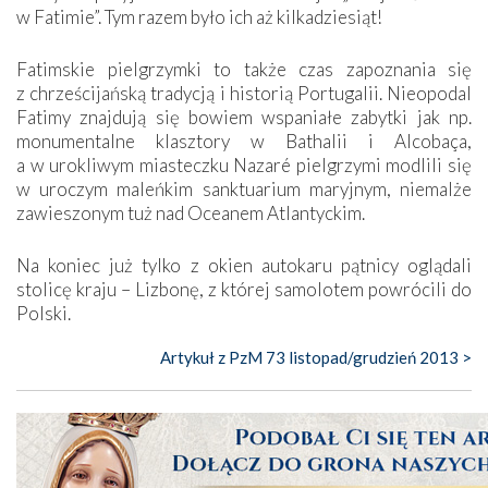
w Fatimie”. Tym razem było ich aż kilkadziesiąt!
Fatimskie pielgrzymki to także czas zapoznania się
z chrześcijańską tradycją i historią Portugalii. Nieopodal
Fatimy znajdują się bowiem wspaniałe zabytki jak np.
monumentalne klasztory w Bathalii i Alcobaça,
a w urokliwym miasteczku Nazaré pielgrzymi modlili się
w uroczym maleńkim sanktuarium maryjnym, niemalże
zawieszonym tuż nad Oceanem Atlantyckim.
Na koniec już tylko z okien autokaru pątnicy oglądali
stolicę kraju – Lizbonę, z której samolotem powrócili do
Polski.
Artykuł z PzM 73 listopad/grudzień 2013 >