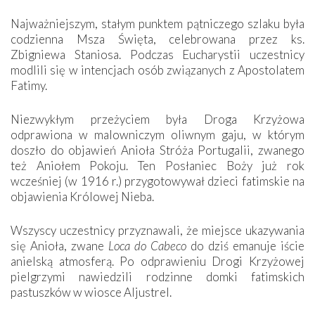
Najważniejszym, stałym punktem pątniczego szlaku była
codzienna Msza Święta, celebrowana przez ks.
Zbigniewa Staniosa. Podczas Eucharystii uczestnicy
modlili się w intencjach osób związanych z Apostolatem
Fatimy.
Niezwykłym przeżyciem była Droga Krzyżowa
odprawiona w malowniczym oliwnym gaju, w którym
doszło do objawień Anioła Stróża Portugalii, zwanego
też Aniołem Pokoju. Ten Posłaniec Boży już rok
wcześniej (w 1916 r.) przygotowywał dzieci fatimskie na
objawienia Królowej Nieba.
Wszyscy uczestnicy przyznawali, że miejsce ukazywania
się Anioła, zwane
Loca do Cabeco
do dziś emanuje iście
anielską atmosferą. Po odprawieniu Drogi Krzyżowej
pielgrzymi nawiedzili rodzinne domki fatimskich
pastuszków w wiosce Aljustrel.