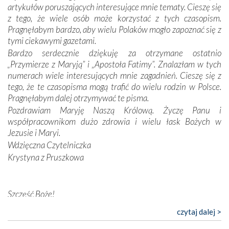
odstępstw, także w życiu władców. Trudne momenty w
artykułów poruszających interesujące mnie tematy. Cieszę się
wymiarze tak osobistym, jak i zbiorowym, przypominają o
z tego, że wiele osób może korzystać z tych czasopism.
konieczności ciągłego zabiegania o własną duszę i o łaskę
Pragnęłabym bardzo, aby wielu Polaków mogło zapoznać się z
Opatrzności. Wierność przynosi pomyślność –
tymi ciekawymi gazetami.
przynajmniej w życiu duchowym. Odstępstwo owocuje
Bardzo serdecznie dziękuję za otrzymane ostatnio
nieszczęściem i śmiercią. Te uniwersalne prawdy
„Przymierze z Maryją” i „Apostoła Fatimy”. Znalazłam w tych
przychodziły na myśl, gdy słuchaliśmy opowieści
numerach wiele interesujących mnie zagadnień. Cieszę się z
przewodników o portugalskich monarchach i wodzach,
tego, że te czasopisma mogą trafić do wielu rodzin w Polsce.
zwycięskich bitwach i nieszczęśliwych losach grzesznych
Pragnęłabym dalej otrzymywać te pisma.
kochanków.
Pozdrawiam Maryję Naszą Królową. Życzę Panu i
współpracownikom dużo zdrowia i wielu łask Bożych w
Byli tym razem pośród Apostołów Fatimy reprezentanci
Jezusie i Maryi.
każdego spośród żyjących pokoleń. Najmłodszy uczestnik
Wdzięczna Czytelniczka
liczył sobie 13 lat, zaś senior, pan Zdzisław – już 94.
–
Krystyna z Pruszkowa
Całe życie marzyłem, by tu przyjechać
– przyznał w
rozmowie.
Nasza pielgrzymka nie byłaby tak bogata w duchową treść
Szczęść Boże!
bez obecności duszpasterza – księdza Krzysztofa.
Bardzo dziękuję za przysyłanie mi „Przymierza z Maryją”. Jest
czytaj dalej >
Oprócz zapewnienia nam możliwości codziennego
to pismo, które bardzo sobie cenię i szanuję. Redagujecie
wysłuchania Mszy Świętej, dawał on wyrazy swej
ciekawe artykuły. Zawsze czekam na nowe numery i pragnę