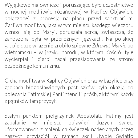
Wyjątkowo malownicze i poruszające było uczestnictwo
w nocnej modlitwie różańcowej w Kaplicy Objawień,
połączonej z procesją na placu przed sanktuarium.
Żarliwa modlitwa, jaka w tym miejscu każdego wieczoru
wznosi się do Maryi, poruszała serca, zwłaszcza, że
zanoszona była w przeróżnych językach. Na polskiej
grupie duże wrażenie zrobiło śpiewne
Zdrowaś Maryjo
po
wietnamsku – w języku narodu, w którym Kościół tyle
wycierpiał i cierpi nadal prześladowania ze strony
bezbożnego komunizmu.
Cicha modlitwa w Kaplicy Objawień oraz w bazylice przy
grobach błogosławionych pastuszków była okazją do
polecania Fatimskiej Pani intencji i próśb, z którymi każdy
z pątników tam przybył.
Stałym punktem pielgrzymek Apostolatu Fatimy jest
zapalanie w miejscu objawień dużych świec,
uformowanych z maleńkich świeczek nadesłanych przez
naszych przyjaciół w ramach akcji „Twoje Światło