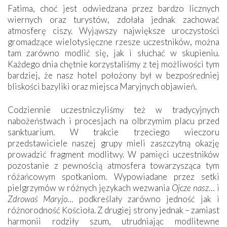
Fatima, choć jest odwiedzana przez bardzo licznych
wiernych oraz turystów, zdołała jednak zachować
atmosferę ciszy. Wyjąwszy największe uroczystości
gromadzące wielotysięczne rzesze uczestników, można
tam zarówno modlić się, jak i słuchać w skupieniu.
Każdego dnia chętnie korzystaliśmy z tej możliwości tym
bardziej, że nasz hotel położony był w bezpośredniej
bliskości bazyliki oraz miejsca Maryjnych objawień.
Codziennie uczestniczyliśmy też w tradycyjnych
nabożeństwach i procesjach na olbrzymim placu przed
sanktuarium. W trakcie trzeciego wieczoru
przedstawiciele naszej grupy mieli zaszczytną okazję
prowadzić fragment modlitwy. W pamięci uczestników
pozostanie z pewnością atmosfera towarzysząca tym
różańcowym spotkaniom. Wypowiadane przez setki
pielgrzymów w różnych językach wezwania
Ojcze nasz
… i
Zdrowaś Maryjo
… podkreślały zarówno jedność jak i
różnorodność Kościoła. Z drugiej strony jednak – zamiast
harmonii rodziły szum, utrudniając modlitewne