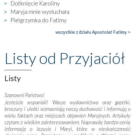
wierzących. Do czego to zmaganie może prowadzić,
Dotknięcie Karoliny
widzieliśmy w urokliwym, niewielkim mieście Obidos,
Maryja mnie wysłuchała
gdzie w miejscu dawnego kościoła działa dzisiaj…
Pielgrzymka do Fatimy
księgarnia.
wszystkie z działu Apostolat Fatimy >
Nasze pielgrzymkowe wyprawy, których celem były
wspaniałe klasztory w miasteczku Alcobaça czy w Batalhi,
przeniosły nas do czasów, gdy świątynie bez wątpienia
Listy od Przyjaciół
wznoszono na chwałę Bożą, na przykład – w podzięce za
Opatrznościową pomoc w wygranej bitwie o
niepodległość kraju. Zachwyt budziła potężna, a zarazem
misterna architektura tych monumentalnych dzieł,
Listy
wspaniałe zdobienia, dbałość ich twórców o detale,
połączenie talentów z wytrwałością i pracowitością
Szanowni Państwo!
budowniczych.
Jesteście wspaniali! Wasze wydawnictwa oraz gazetki,
broszury i ulotki wzmacniają naszą duchowość i informują o
Podążyliśmy też śladami fatimskich wizjonerów – Łucji
wielu faktach oraz miejscach objawień Maryjnych. Artykuły
dos Santos oraz świętych Hiacynty i Franciszka Marto.
czytam z wielkim zainteresowaniem. Naprawdę bardzo cenię
Modliliśmy się przy ich grobach. Odprawiliśmy Drogę
informacje o Jezusie i Maryi, które w nieskończoność
Krzyżową w ich rodzinnych stronach, odwiedziliśmy