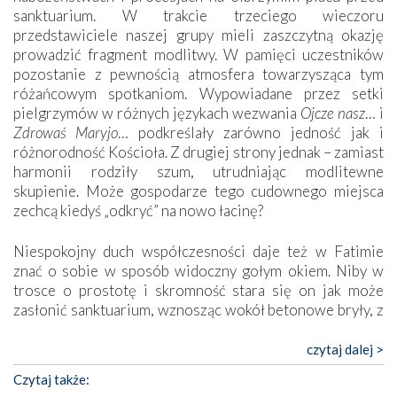
sanktuarium. W trakcie trzeciego wieczoru
przedstawiciele naszej grupy mieli zaszczytną okazję
prowadzić fragment modlitwy. W pamięci uczestników
pozostanie z pewnością atmosfera towarzysząca tym
różańcowym spotkaniom. Wypowiadane przez setki
pielgrzymów w różnych językach wezwania
Ojcze nasz
… i
Zdrowaś Maryjo
… podkreślały zarówno jedność jak i
różnorodność Kościoła. Z drugiej strony jednak – zamiast
harmonii rodziły szum, utrudniając modlitewne
skupienie. Może gospodarze tego cudownego miejsca
zechcą kiedyś „odkryć” na nowo łacinę?
Niespokojny duch współczesności daje też w Fatimie
znać o sobie w sposób widoczny gołym okiem. Niby w
trosce o prostotę i skromność stara się on jak może
zasłonić sanktuarium, wznosząc wokół betonowe bryły, z
których niektóre nawet zostały poświęcone jako miejsca
katolickiego kultu. Tylko co wspólnego z żywą,
czytaj dalej >
autentyczną wiarą mogą mieć płaskie, szare bunkry albo
Czytaj także:
kaplice, w których Tabernakulum przypomina bardziej