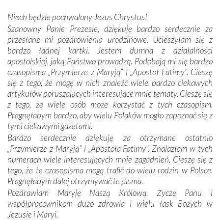
kulturowa bliskość biorąca swój początek w naszej
wspólnej wierze. Podczas wyjazdów do historycznych
Niech będzie pochwalony Jezus Chrystus!
miejsc, które znalazły się na trasie naszej pielgrzymki,
Szanowny Panie Prezesie, dziękuję bardzo serdecznie za
mieliśmy okazję przekonać się, że Maryja swoją opieką
przesłane mi pozdrowienia urodzinowe. Ucieszyłam się z
otacza nie tylko nasz naród, lecz wszystkie nacje, które
bardzo ładnej kartki. Jestem dumna z działalności
się Jej ufnie oddają, a także każdą osobę, która zawierza
apostolskiej, jaką Państwo prowadzą. Podobają mi się bardzo
Jej siebie oraz swych bliskich.
czasopisma „Przymierze z Maryją” i „Apostoł Fatimy”. Cieszę
się z tego, że mogę w nich znaleźć wiele bardzo ciekawych
Dzieje Portugalii to również historia wierności Bogu i
artykułów poruszających interesujące mnie tematy. Cieszę się
odstępstw, także w życiu władców. Trudne momenty w
z tego, że wiele osób może korzystać z tych czasopism.
wymiarze tak osobistym, jak i zbiorowym, przypominają o
Pragnęłabym bardzo, aby wielu Polaków mogło zapoznać się z
konieczności ciągłego zabiegania o własną duszę i o łaskę
tymi ciekawymi gazetami.
Opatrzności. Wierność przynosi pomyślność –
Bardzo serdecznie dziękuję za otrzymane ostatnio
przynajmniej w życiu duchowym. Odstępstwo owocuje
„Przymierze z Maryją” i „Apostoła Fatimy”. Znalazłam w tych
nieszczęściem i śmiercią. Te uniwersalne prawdy
numerach wiele interesujących mnie zagadnień. Cieszę się z
przychodziły na myśl, gdy słuchaliśmy opowieści
tego, że te czasopisma mogą trafić do wielu rodzin w Polsce.
przewodników o portugalskich monarchach i wodzach,
Pragnęłabym dalej otrzymywać te pisma.
zwycięskich bitwach i nieszczęśliwych losach grzesznych
Pozdrawiam Maryję Naszą Królową. Życzę Panu i
kochanków.
współpracownikom dużo zdrowia i wielu łask Bożych w
Jezusie i Maryi.