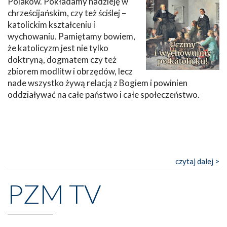
Polaków. Pokładamy nadzieję w
chrześcijańskim, czy też ściślej –
katolickim kształceniu i
wychowaniu. Pamiętamy bowiem,
że katolicyzm jest nie tylko
doktryną, dogmatem czy też
zbiorem modlitw i obrzędów, lecz
nade wszystko żywą relacją z Bogiem i powinien
oddziaływać na całe państwo i całe społeczeństwo.
czytaj dalej >
PZM TV