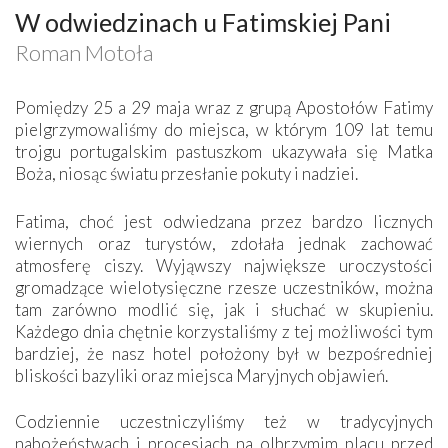
W odwiedzinach u Fatimskiej Pani
Roman Motoła
Pomiędzy 25 a 29 maja wraz z grupą Apostołów Fatimy
pielgrzymowaliśmy do miejsca, w którym 109 lat temu
trojgu portugalskim pastuszkom ukazywała się Matka
Boża, niosąc światu przesłanie pokuty i nadziei.
Fatima, choć jest odwiedzana przez bardzo licznych
wiernych oraz turystów, zdołała jednak zachować
atmosferę ciszy. Wyjąwszy największe uroczystości
gromadzące wielotysięczne rzesze uczestników, można
tam zarówno modlić się, jak i słuchać w skupieniu.
Każdego dnia chętnie korzystaliśmy z tej możliwości tym
bardziej, że nasz hotel położony był w bezpośredniej
bliskości bazyliki oraz miejsca Maryjnych objawień.
Codziennie uczestniczyliśmy też w tradycyjnych
nabożeństwach i procesjach na olbrzymim placu przed