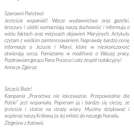
misterna architektura tych monumentalnych dzieł,
wspaniałe zdobienia, dbałość ich twórców o detale,
Szanowni Państwo!
połączenie talentów z wytrwałością i pracowitością
Jesteście wspaniali! Wasze wydawnictwa oraz gazetki,
budowniczych.
broszury i ulotki wzmacniają naszą duchowość i informują o
wielu faktach oraz miejscach objawień Maryjnych. Artykuły
Podążyliśmy też śladami fatimskich wizjonerów – Łucji
czytam z wielkim zainteresowaniem. Naprawdę bardzo cenię
dos Santos oraz świętych Hiacynty i Franciszka Marto.
informacje o Jezusie i Maryi, które w nieskończoność
Modliliśmy się przy ich grobach. Odprawiliśmy Drogę
otwierają serca. Pamiętamy w modlitwie o Waszej pracy.
Krzyżową w ich rodzinnych stronach, odwiedziliśmy
Pozdrawiam gorąco Pana Prezesa i cały zespół redakcyjny!
domy, w których żyli.
Anna ze Zgierza
W miejscu objawień Matki Bożej zapaliliśmy świece
przywiezione wraz z intencjami powierzonymi nam przez
Szczęść Boże!
Darczyńców w ramach akcji „Twoje światło w Fatimie”.
Kampania „Proroctwa nie lekceważcie. Przepowiednie dla
Podczas tej kilkudniowej wyprawy na każdym kroku
Polski” jest wspaniała. Popieram ją i bardzo się cieszę, że
spotykaliśmy się z serdeczną otwartością
jesteście i stoicie na straży wiary. Musimy dziękować i
Portugalczyków. Podziwialiśmy ich ludową sztukę i
wspierać naszą Królową za Jej miłość do naszego Narodu.
zwyczaje. Mimo że nasze kraje są od siebie bardzo
oddalone, w żaden sposób nie czuliśmy się obco.
Zbigniew z Katowic
Sprawiła to oczywiście sama Matka Boża, ale też