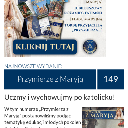
NAJNOWSZE WYDANIE:
149
Przymierze z Maryją
Uczmy i wychowujmy po katolicku!
W tym numerze „Przymierza z
Maryją” postanowiliśmy podjąć
tematykę edukacji młodych pokoleń