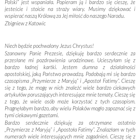
Portugalczyków. Podziwialiśmy ich ludową sztukę i
Polski” jest wspaniała. Popieram ją i bardzo się cieszę, że
zwyczaje. Mimo że nasze kraje są od siebie bardzo
jesteście i stoicie na straży wiary. Musimy dziękować i
oddalone, w żaden sposób nie czuliśmy się obco.
wspierać naszą Królową za Jej miłość do naszego Narodu.
Sprawiła to oczywiście sama Matka Boża, ale też
Zbigniew z Katowic
kulturowa bliskość biorąca swój początek w naszej
wspólnej wierze. Podczas wyjazdów do historycznych
miejsc, które znalazły się na trasie naszej pielgrzymki,
Niech będzie pochwalony Jezus Chrystus!
mieliśmy okazję przekonać się, że Maryja swoją opieką
Szanowny Panie Prezesie, dziękuję bardzo serdecznie za
otacza nie tylko nasz naród, lecz wszystkie nacje, które
przesłane mi pozdrowienia urodzinowe. Ucieszyłam się z
się Jej ufnie oddają, a także każdą osobę, która zawierza
bardzo ładnej kartki. Jestem dumna z działalności
Jej siebie oraz swych bliskich.
apostolskiej, jaką Państwo prowadzą. Podobają mi się bardzo
czasopisma „Przymierze z Maryją” i „Apostoł Fatimy”. Cieszę
Dzieje Portugalii to również historia wierności Bogu i
się z tego, że mogę w nich znaleźć wiele bardzo ciekawych
odstępstw, także w życiu władców. Trudne momenty w
artykułów poruszających interesujące mnie tematy. Cieszę się
wymiarze tak osobistym, jak i zbiorowym, przypominają o
z tego, że wiele osób może korzystać z tych czasopism.
konieczności ciągłego zabiegania o własną duszę i o łaskę
Pragnęłabym bardzo, aby wielu Polaków mogło zapoznać się z
Opatrzności. Wierność przynosi pomyślność –
tymi ciekawymi gazetami.
przynajmniej w życiu duchowym. Odstępstwo owocuje
Bardzo serdecznie dziękuję za otrzymane ostatnio
nieszczęściem i śmiercią. Te uniwersalne prawdy
„Przymierze z Maryją” i „Apostoła Fatimy”. Znalazłam w tych
przychodziły na myśl, gdy słuchaliśmy opowieści
numerach wiele interesujących mnie zagadnień. Cieszę się z
przewodników o portugalskich monarchach i wodzach,