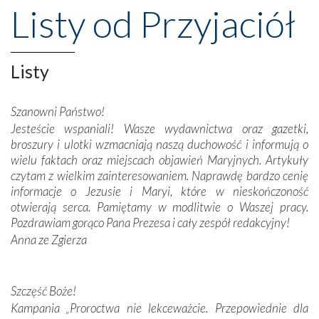
przeniosły nas do czasów, gdy świątynie bez wątpienia
Listy od Przyjaciół
wznoszono na chwałę Bożą, na przykład – w podzięce za
Opatrznościową pomoc w wygranej bitwie o
niepodległość kraju. Zachwyt budziła potężna, a zarazem
misterna architektura tych monumentalnych dzieł,
Listy
wspaniałe zdobienia, dbałość ich twórców o detale,
połączenie talentów z wytrwałością i pracowitością
Szanowni Państwo!
budowniczych.
Jesteście wspaniali! Wasze wydawnictwa oraz gazetki,
broszury i ulotki wzmacniają naszą duchowość i informują o
Podążyliśmy też śladami fatimskich wizjonerów – Łucji
wielu faktach oraz miejscach objawień Maryjnych. Artykuły
dos Santos oraz świętych Hiacynty i Franciszka Marto.
czytam z wielkim zainteresowaniem. Naprawdę bardzo cenię
Modliliśmy się przy ich grobach. Odprawiliśmy Drogę
informacje o Jezusie i Maryi, które w nieskończoność
Krzyżową w ich rodzinnych stronach, odwiedziliśmy
otwierają serca. Pamiętamy w modlitwie o Waszej pracy.
domy, w których żyli.
Pozdrawiam gorąco Pana Prezesa i cały zespół redakcyjny!
Anna ze Zgierza
W miejscu objawień Matki Bożej zapaliliśmy świece
przywiezione wraz z intencjami powierzonymi nam przez
Darczyńców w ramach akcji „Twoje światło w Fatimie”.
Podczas tej kilkudniowej wyprawy na każdym kroku
Szczęść Boże!
spotykaliśmy się z serdeczną otwartością
Kampania „Proroctwa nie lekceważcie. Przepowiednie dla