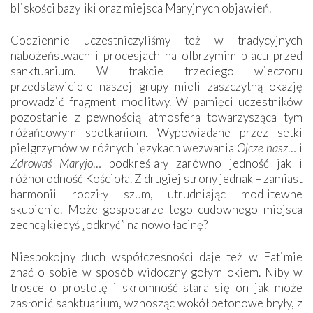
bliskości bazyliki oraz miejsca Maryjnych objawień.
Codziennie uczestniczyliśmy też w tradycyjnych
nabożeństwach i procesjach na olbrzymim placu przed
sanktuarium. W trakcie trzeciego wieczoru
przedstawiciele naszej grupy mieli zaszczytną okazję
prowadzić fragment modlitwy. W pamięci uczestników
pozostanie z pewnością atmosfera towarzysząca tym
różańcowym spotkaniom. Wypowiadane przez setki
pielgrzymów w różnych językach wezwania
Ojcze nasz
… i
Zdrowaś Maryjo
… podkreślały zarówno jedność jak i
różnorodność Kościoła. Z drugiej strony jednak – zamiast
harmonii rodziły szum, utrudniając modlitewne
skupienie. Może gospodarze tego cudownego miejsca
zechcą kiedyś „odkryć” na nowo łacinę?
Niespokojny duch współczesności daje też w Fatimie
znać o sobie w sposób widoczny gołym okiem. Niby w
trosce o prostotę i skromność stara się on jak może
zasłonić sanktuarium, wznosząc wokół betonowe bryły, z