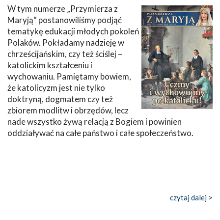
W tym numerze „Przymierza z
Maryją” postanowiliśmy podjąć
tematykę edukacji młodych pokoleń
Polaków. Pokładamy nadzieję w
chrześcijańskim, czy też ściślej –
katolickim kształceniu i
wychowaniu. Pamiętamy bowiem,
że katolicyzm jest nie tylko
doktryną, dogmatem czy też
zbiorem modlitw i obrzędów, lecz
nade wszystko żywą relacją z Bogiem i powinien
oddziaływać na całe państwo i całe społeczeństwo.
czytaj dalej >