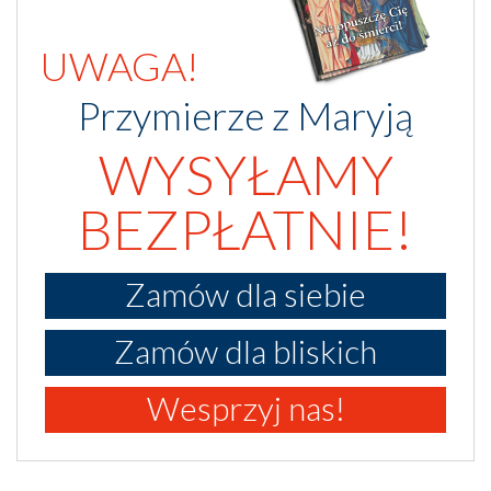
UWAGA!
Przymierze z Maryją
WYSYŁAMY
BEZPŁATNIE!
Zamów dla siebie
Zamów dla bliskich
Wesprzyj nas!