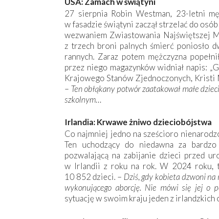
USA: Zamach w świątyni
27 sierpnia Robin Westman, 23-letni mę
w fasadzie świątyni zaczął strzelać do osó
wezwaniem Zwiastowania Najświętszej Ma
z trzech broni palnych śmierć poniosło d
rannych. Zaraz potem mężczyzna popełni
przez niego magazynków widniał napis: „G
Krajowego Stanów Zjednoczonych, Kristi 
–
Ten obłąkany potwór zaatakował małe dziec
szkolnym…
Irlandia: Krwawe żniwo dzieciobójstwa
Co najmniej jedno na sześcioro nienarodzo
Ten uchodzący do niedawna za bardzo 
pozwalającą na zabijanie dzieci przed ur
w Irlandii z roku na rok. W 2024 roku, 
10 852 dzieci. –
Dziś, gdy kobieta dzwoni na r
wykonującego aborcję. Nie mówi się jej o 
sytuację w swoim kraju jeden z irlandzkic