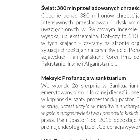
Świat: 380 mln prześladowanych chrześc
Obecnie ponad 380 milionów chrześcija
intensywnych prześladowań i dyskrymi
uwzględnionych w Światowym Indeksie Pr
wysoka lub ekstremalna. Dotyczy to 310 
w tych krajach – czytamy na stronie org
sytuacji chrześcijan na całym świecie. Poł
azjatyckich i afrykańskich: Korei Płn., So
Pakistanie, Iranie i Afganistanie…
Meksyk: Profanacja w sanktuarium
We wtorek 26 sierpnia w Sanktuarium 
emerytowany biskup lokalnej diecezji Jose
w kapłańskie szaty protestancką pastor E
w stułę, uczestniczyła w modlitwie eucharyst
w geście błogosławieństwa i podnosiła kielic
prasa. Pani „pastor” od 2018 pozostaje 
promuje ideologię LGBT. Celebracja wywoła