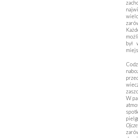
zac
naj
wiel
zarów
Każd
możli
był 
miej
Codzi
nabo
prze
wiec
zaszc
W pa
atmo
spo
piel
Ojcz
zarów