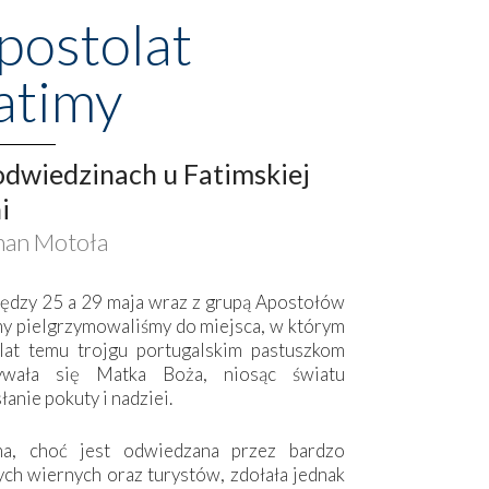
postolat
atimy
dwiedzinach u Fatimskiej
i
an Motoła
ędzy 25 a 29 maja wraz z grupą Apostołów
my pielgrzymowaliśmy do miejsca, w którym
lat temu trojgu portugalskim pastuszkom
ywała się Matka Boża, niosąc światu
łanie pokuty i nadziei.
ma, choć jest odwiedzana przez bardzo
ych wiernych oraz turystów, zdołała jednak