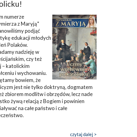
olicku!
m numerze
ymierza z Maryją”
anowiliśmy podjąć
tykę edukacji młodych
leń Polaków.
adamy nadzieję w
ścijańskim, czy też
ej – katolickim
łceniu i wychowaniu.
ętamy bowiem, że
icyzm jest nie tylko doktryną, dogmatem
eż zbiorem modlitw i obrzędów, lecz nade
tko żywą relacją z Bogiem i powinien
aływać na całe państwo i całe
eczeństwo.
czytaj dalej >