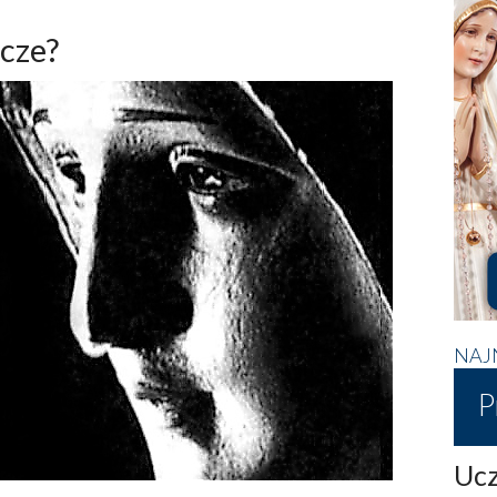
cze?
NAJ
P
Ucz