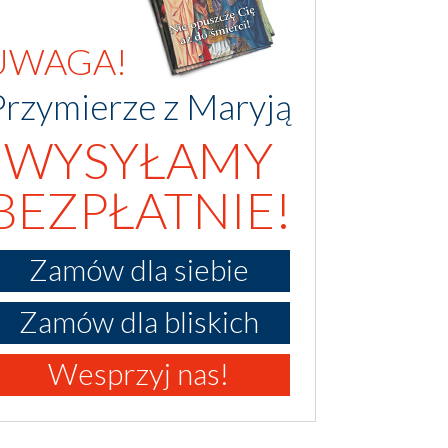
UWAGA!
Przymierze z Maryją
WYSYŁAMY
BEZPŁATNIE!
Zamów dla siebie
Zamów dla bliskich
Wesprzyj nas!