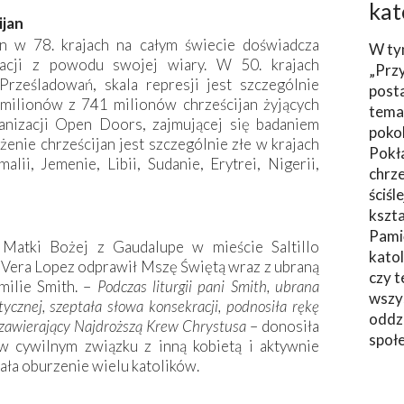
kat
ijan
n w 78. krajach na całym świecie doświadcza
W ty
nacji z powodu swojej wiary. W 50. krajach
„Prz
ześladowań, skala represji jest szczególnie
post
milionów z 741 milionów chrześcijan żyjących
tema
anizacji Open Doors, zajmującej się badaniem
poko
ożenie chrześcijan jest szczególnie złe w krajach
Pokł
malii, Jemenie, Libii, Sudanie, Erytrei, Nigerii,
chrze
ściśl
kszta
Pami
Matki Bożej z Gaudalupe w mieście Saltillo
katol
 Vera Lopez odprawił Mszę Świętą wraz z ubraną
czy t
milie Smith. –
Podczas liturgii pani Smith, ubrana
wszys
ycznej, szeptała słowa konsekracji, podnosiła rękę
oddzi
h zawierający Najdroższą Krew Chrystusa
– donosiła
społ
w cywilnym związku z inną kobietą i aktywnie
ła oburzenie wielu katolików.