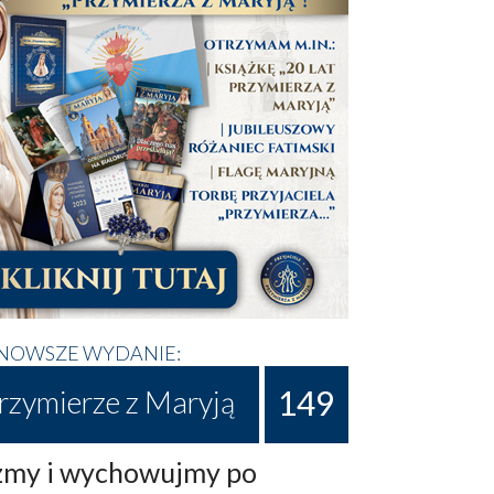
NOWSZE WYDANIE:
149
rzymierze z Maryją
my i wychowujmy po