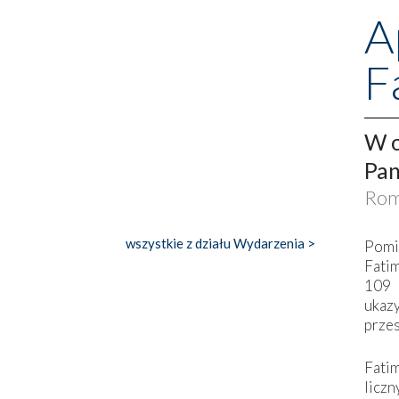
A
F
W o
Pan
Rom
wszystkie z działu Wydarzenia >
Pomi
Fati
109 
ukaz
przes
Fati
liczn