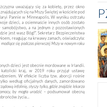
żczyzna uważający się za kobietę, przez okno
P
b znajdujących się na Mszy Świętej w kościele pod
ryi Pannie w Minneapolis. W wyniku ostrzału
woje dzieci, a osiemnaście innych osób zostało
ł samobójstwo, a na jednym z pozostawionych
dzie jest wasz Bóg?”. Sekretarz Bezpieczeństwa
Noem, reagując na krwawy zamach, oświadczyła:
i modlące się podczas pierwszej Mszy w nowym roku
nych dzieci jest obecnie mordowane w Irlandii.
katolicki kraj, w 2019 roku przyjął ustawę
odzeniem. W efekcie liczba tzw. aborcji rośnie
tylko według oficjalnych danych, zamordowano
ządową infolinię, słyszy tylko, gdzie znajdzie lekarza
pomocy, by mogła urodzić
– podsumował obecną
h obrońców życia…