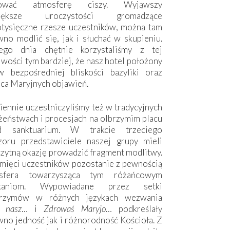
hować atmosferę ciszy. Wyjąwszy
większe uroczystości gromadzące
otysięczne rzesze uczestników, można tam
no modlić się, jak i słuchać w skupieniu.
ego dnia chętnie korzystaliśmy z tej
wości tym bardziej, że nasz hotel położony
w bezpośredniej bliskości bazyliki oraz
sca Maryjnych objawień.
ennie uczestniczyliśmy też w tradycyjnych
żeństwach i procesjach na olbrzymim placu
d sanktuarium. W trakcie trzeciego
zoru przedstawiciele naszej grupy mieli
zytną okazję prowadzić fragment modlitwy.
mięci uczestników pozostanie z pewnością
sfera towarzysząca tym różańcowym
tkaniom. Wypowiadane przez setki
grzymów w różnych językach wezwania
e nasz
… i
Zdrowaś Maryjo
… podkreślały
no jedność jak i różnorodność Kościoła. Z