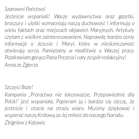
połączenie talentów z wytrwałością i pracowitością
Szanowni Państwo!
budowniczych.
Jesteście wspaniali! Wasze wydawnictwa oraz gazetki,
broszury i ulotki wzmacniają naszą duchowość i informują o
Podążyliśmy też śladami fatimskich wizjonerów – Łucji
wielu faktach oraz miejscach objawień Maryjnych. Artykuły
dos Santos oraz świętych Hiacynty i Franciszka Marto.
czytam z wielkim zainteresowaniem. Naprawdę bardzo cenię
Modliliśmy się przy ich grobach. Odprawiliśmy Drogę
informacje o Jezusie i Maryi, które w nieskończoność
Krzyżową w ich rodzinnych stronach, odwiedziliśmy
otwierają serca. Pamiętamy w modlitwie o Waszej pracy.
domy, w których żyli.
Pozdrawiam gorąco Pana Prezesa i cały zespół redakcyjny!
Anna ze Zgierza
W miejscu objawień Matki Bożej zapaliliśmy świece
przywiezione wraz z intencjami powierzonymi nam przez
Darczyńców w ramach akcji „Twoje światło w Fatimie”.
Podczas tej kilkudniowej wyprawy na każdym kroku
Szczęść Boże!
spotykaliśmy się z serdeczną otwartością
Kampania „Proroctwa nie lekceważcie. Przepowiednie dla
Portugalczyków. Podziwialiśmy ich ludową sztukę i
Polski” jest wspaniała. Popieram ją i bardzo się cieszę, że
zwyczaje. Mimo że nasze kraje są od siebie bardzo
jesteście i stoicie na straży wiary. Musimy dziękować i
oddalone, w żaden sposób nie czuliśmy się obco.
wspierać naszą Królową za Jej miłość do naszego Narodu.
Sprawiła to oczywiście sama Matka Boża, ale też
Zbigniew z Katowic
kulturowa bliskość biorąca swój początek w naszej
wspólnej wierze. Podczas wyjazdów do historycznych