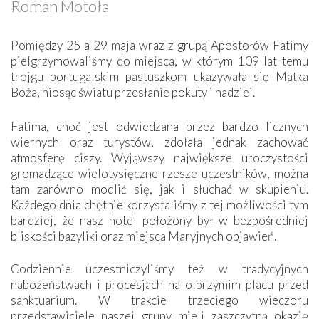
Roman Motoła
Pomiędzy 25 a 29 maja wraz z grupą Apostołów Fatimy
pielgrzymowaliśmy do miejsca, w którym 109 lat temu
trojgu portugalskim pastuszkom ukazywała się Matka
Boża, niosąc światu przesłanie pokuty i nadziei.
Fatima, choć jest odwiedzana przez bardzo licznych
wiernych oraz turystów, zdołała jednak zachować
atmosferę ciszy. Wyjąwszy największe uroczystości
gromadzące wielotysięczne rzesze uczestników, można
tam zarówno modlić się, jak i słuchać w skupieniu.
Każdego dnia chętnie korzystaliśmy z tej możliwości tym
bardziej, że nasz hotel położony był w bezpośredniej
bliskości bazyliki oraz miejsca Maryjnych objawień.
Codziennie uczestniczyliśmy też w tradycyjnych
nabożeństwach i procesjach na olbrzymim placu przed
sanktuarium. W trakcie trzeciego wieczoru
przedstawiciele naszej grupy mieli zaszczytną okazję