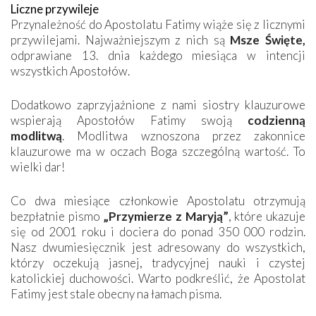
Liczne przywileje
Przynależność do Apostolatu Fatimy wiąże się z licznymi
przywilejami. Najważniejszym z nich są
Msze Święte,
odprawiane 13. dnia każdego miesiąca w intencji
wszystkich Apostołów.
Dodatkowo zaprzyjaźnione z nami siostry klauzurowe
wspierają Apostołów Fatimy swoją
codzienną
modlitwą
. Modlitwa wznoszona przez zakonnice
klauzurowe ma w oczach Boga szczególną wartość. To
wielki dar!
Co dwa miesiące członkowie Apostolatu otrzymują
bezpłatnie pismo
„Przymierze z Maryją”
, które ukazuje
się od 2001 roku i dociera do ponad 350 000 rodzin.
Nasz dwumiesięcznik jest adresowany do wszystkich,
którzy oczekują jasnej, tradycyjnej nauki i czystej
katolickiej duchowości. Warto podkreślić, że Apostolat
Fatimy jest stale obecny na łamach pisma.