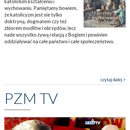
katolickim kształceniu i
wychowaniu. Pamiętamy bowiem,
że katolicyzm jest nie tylko
doktryną, dogmatem czy też
zbiorem modlitw i obrzędów, lecz
nade wszystko żywą relacją z Bogiem i powinien
oddziaływać na całe państwo i całe społeczeństwo.
czytaj dalej >
PZM TV