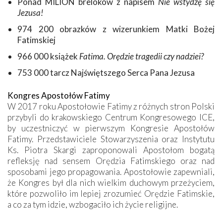
Ponad MILION breloków z napisem
Nie wstydzę się
Jezusa!
974 200 obrazków z wizerunkiem Matki Bożej
Fatimskiej
966 000 książek
Fatima. Orędzie tragedii czy nadziei?
753 000 tarcz Najświętszego Serca Pana Jezusa
Kongres Apostołów Fatimy
W 2017 roku Apostołowie Fatimy z różnych stron Polski
przybyli do krakowskiego Centrum Kongresowego ICE,
by uczestniczyć w pierwszym Kongresie Apostołów
Fatimy. Przedstawiciele Stowarzyszenia oraz Instytutu
Ks. Piotra Skargi zaproponowali Apostołom bogatą
refleksję nad sensem Orędzia Fatimskiego oraz nad
sposobami jego propagowania. Apostołowie zapewniali,
że Kongres był dla nich wielkim duchowym przeżyciem,
które pozwoliło im lepiej zrozumieć Orędzie Fatimskie,
a co za tym idzie, wzbogaciło ich życie religijne.