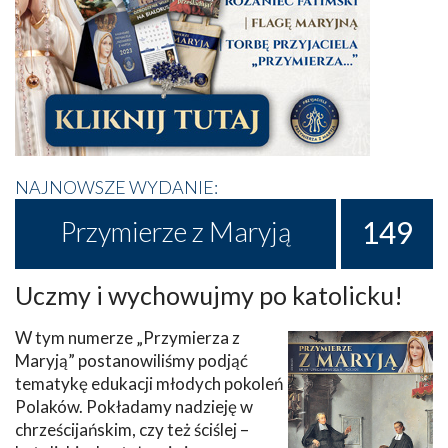
NAJNOWSZE WYDANIE:
149
Przymierze z Maryją
Uczmy i wychowujmy po katolicku!
W tym numerze „Przymierza z
Maryją” postanowiliśmy podjąć
tematykę edukacji młodych pokoleń
Polaków. Pokładamy nadzieję w
chrześcijańskim, czy też ściślej –