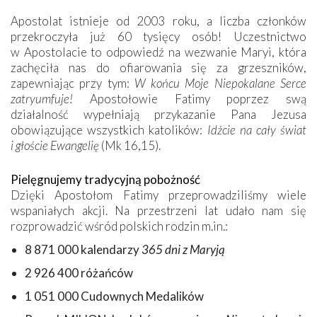
Apostolat istnieje od 2003 roku, a liczba członków
przekroczyła już 60 tysięcy osób! Uczestnictwo
w Apostolacie to odpowiedź na wezwanie Maryi, która
zachęciła nas do ofiarowania się za grzeszników,
zapewniając przy tym:
W końcu Moje Niepokalane Serce
zatryumfuje!
Apostołowie Fatimy poprzez swą
działalność wypełniają przykazanie Pana Jezusa
obowiązujące wszystkich katolików:
Idźcie na cały świat
i głoście Ewangelię
(Mk 16,15).
Pielęgnujemy tradycyjną pobożność
Dzięki Apostołom Fatimy przeprowadziliśmy wiele
wspaniałych akcji. Na przestrzeni lat udało nam się
rozprowadzić wśród polskich rodzin m.in.:
8 871 000 kalendarzy
365 dni z Maryją
2 926 400 różańców
1 051 000 Cudownych Medalików