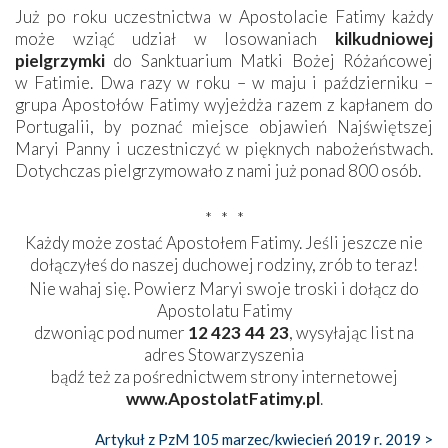
Już po roku uczestnictwa w Apostolacie Fatimy każdy
może wziąć udział w losowaniach
kilkudniowej
pielgrzymki
do Sanktuarium Matki Bożej Różańcowej
w Fatimie. Dwa razy w roku – w maju i październiku –
grupa Apostołów Fatimy wyjeżdża razem z kapłanem do
Portugalii, by poznać miejsce objawień Najświętszej
Maryi Panny i uczestniczyć w pięknych nabożeństwach.
Dotychczas pielgrzymowało z nami już ponad 800 osób.
* * *
Każdy może zostać Apostołem Fatimy. Jeśli jeszcze nie
dołączyłeś do naszej duchowej rodziny, zrób to teraz!
Nie wahaj się. Powierz Maryi swoje troski i dołącz do
Apostolatu Fatimy
dzwoniąc pod numer
12 423
44
23
, wysyłając list na
adres Stowarzyszenia
bądź też za pośrednictwem strony internetowej
www.ApostolatFatimy.pl
.
Artykuł z PzM 105 marzec/kwiecień 2019 r. 2019 >