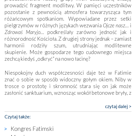
prowadzić fragment modlitwy. W pamięci uczestników
pozostanie z pewnością atmosfera towarzysząca tym
różańcowym spotkaniom. Wypowiadane przez setki
pielgrzymów w różnych językach wezwania
Ojcze nasz
… i
Zdrowaś Maryjo
… podkreślały zarówno jedność jak i
różnorodność Kościoła. Z drugiej strony jednak – zamiast
harmonii rodziły szum, utrudniając modlitewne
skupienie. Może gospodarze tego cudownego miejsca
zechcą kiedyś „odkryć” na nowo łacinę?
Niespokojny duch współczesności daje też w Fatimie
znać o sobie w sposób widoczny gołym okiem. Niby w
trosce o prostotę i skromność stara się on jak może
zasłonić sanktuarium, wznosząc wokół betonowe bryły, z
których niektóre nawet zostały poświęcone jako miejsca
katolickiego kultu. Tylko co wspólnego z żywą,
czytaj dalej >
autentyczną wiarą mogą mieć płaskie, szare bunkry albo
Czytaj także:
kaplice, w których Tabernakulum przypomina bardziej
skrzynkę na narzędzia? Albo co powiedzieć o ustawionym
Kongres Fatimski
tuż przy nowej bazylice wielkim krzyżu, na którym