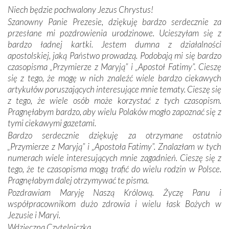
miejsc, które znalazły się na trasie naszej pielgrzymki,
Niech będzie pochwalony Jezus Chrystus!
mieliśmy okazję przekonać się, że Maryja swoją opieką
Szanowny Panie Prezesie, dziękuję bardzo serdecznie za
otacza nie tylko nasz naród, lecz wszystkie nacje, które
przesłane mi pozdrowienia urodzinowe. Ucieszyłam się z
się Jej ufnie oddają, a także każdą osobę, która zawierza
bardzo ładnej kartki. Jestem dumna z działalności
Jej siebie oraz swych bliskich.
apostolskiej, jaką Państwo prowadzą. Podobają mi się bardzo
czasopisma „Przymierze z Maryją” i „Apostoł Fatimy”. Cieszę
Dzieje Portugalii to również historia wierności Bogu i
się z tego, że mogę w nich znaleźć wiele bardzo ciekawych
odstępstw, także w życiu władców. Trudne momenty w
artykułów poruszających interesujące mnie tematy. Cieszę się
wymiarze tak osobistym, jak i zbiorowym, przypominają o
z tego, że wiele osób może korzystać z tych czasopism.
konieczności ciągłego zabiegania o własną duszę i o łaskę
Pragnęłabym bardzo, aby wielu Polaków mogło zapoznać się z
Opatrzności. Wierność przynosi pomyślność –
tymi ciekawymi gazetami.
przynajmniej w życiu duchowym. Odstępstwo owocuje
Bardzo serdecznie dziękuję za otrzymane ostatnio
nieszczęściem i śmiercią. Te uniwersalne prawdy
„Przymierze z Maryją” i „Apostoła Fatimy”. Znalazłam w tych
przychodziły na myśl, gdy słuchaliśmy opowieści
numerach wiele interesujących mnie zagadnień. Cieszę się z
przewodników o portugalskich monarchach i wodzach,
tego, że te czasopisma mogą trafić do wielu rodzin w Polsce.
zwycięskich bitwach i nieszczęśliwych losach grzesznych
Pragnęłabym dalej otrzymywać te pisma.
kochanków.
Pozdrawiam Maryję Naszą Królową. Życzę Panu i
współpracownikom dużo zdrowia i wielu łask Bożych w
Byli tym razem pośród Apostołów Fatimy reprezentanci
Jezusie i Maryi.
każdego spośród żyjących pokoleń. Najmłodszy uczestnik
Wdzięczna Czytelniczka