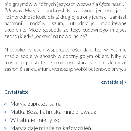
pielgrzymów w różnych językach wezwania
Ojcze nasz
… i
Zdrowaś Maryjo
… podkreślały zarówno jedność jak i
różnorodność Kościoła. Z drugiej strony jednak – zamiast
harmonii rodziły szum, utrudniając modlitewne
skupienie. Może gospodarze tego cudownego miejsca
zechcą kiedyś „odkryć” na nowo łacinę?
Niespokojny duch współczesności daje też w Fatimie
znać o sobie w sposób widoczny gołym okiem. Niby w
trosce o prostotę i skromność stara się on jak może
zasłonić sanktuarium, wznosząc wokół betonowe bryły, z
których niektóre nawet zostały poświęcone jako miejsca
katolickiego kultu. Tylko co wspólnego z żywą,
czytaj dalej >
autentyczną wiarą mogą mieć płaskie, szare bunkry albo
Czytaj także:
kaplice, w których Tabernakulum przypomina bardziej
skrzynkę na narzędzia? Albo co powiedzieć o ustawionym
Maryja zaprasza sama
tuż przy nowej bazylice wielkim krzyżu, na którym
Matka Boża Fatimska mnie prowadzi
zamiast Chrystusa umieszczono dziwaczną postać jakby
W Fatimie i nie tylko
wyjętą ze starożytnych hieroglifów? W kulturowym
kontekście naszych czasów to raczej karykatura niż godny
Maryja daje mi siłę na każdy dzień