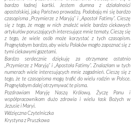
się Jej ufnie oddają, a także każdą osobę, która zawierza
bardzo ładnej kartki. Jestem dumna z działalności
Jej siebie oraz swych bliskich.
apostolskiej, jaką Państwo prowadzą. Podobają mi się bardzo
czasopisma „Przymierze z Maryją” i „Apostoł Fatimy”. Cieszę
Dzieje Portugalii to również historia wierności Bogu i
się z tego, że mogę w nich znaleźć wiele bardzo ciekawych
odstępstw, także w życiu władców. Trudne momenty w
artykułów poruszających interesujące mnie tematy. Cieszę się
wymiarze tak osobistym, jak i zbiorowym, przypominają o
z tego, że wiele osób może korzystać z tych czasopism.
konieczności ciągłego zabiegania o własną duszę i o łaskę
Pragnęłabym bardzo, aby wielu Polaków mogło zapoznać się z
Opatrzności. Wierność przynosi pomyślność –
tymi ciekawymi gazetami.
przynajmniej w życiu duchowym. Odstępstwo owocuje
Bardzo serdecznie dziękuję za otrzymane ostatnio
nieszczęściem i śmiercią. Te uniwersalne prawdy
„Przymierze z Maryją” i „Apostoła Fatimy”. Znalazłam w tych
przychodziły na myśl, gdy słuchaliśmy opowieści
numerach wiele interesujących mnie zagadnień. Cieszę się z
przewodników o portugalskich monarchach i wodzach,
tego, że te czasopisma mogą trafić do wielu rodzin w Polsce.
zwycięskich bitwach i nieszczęśliwych losach grzesznych
Pragnęłabym dalej otrzymywać te pisma.
kochanków.
Pozdrawiam Maryję Naszą Królową. Życzę Panu i
współpracownikom dużo zdrowia i wielu łask Bożych w
Byli tym razem pośród Apostołów Fatimy reprezentanci
Jezusie i Maryi.
każdego spośród żyjących pokoleń. Najmłodszy uczestnik
Wdzięczna Czytelniczka
liczył sobie 13 lat, zaś senior, pan Zdzisław – już 94.
–
Krystyna z Pruszkowa
Całe życie marzyłem, by tu przyjechać
– przyznał w
rozmowie.