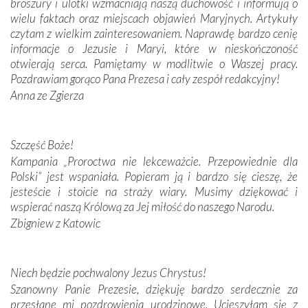
broszury i ulotki wzmacniają naszą duchowość i informują o
Podążyliśmy też śladami fatimskich wizjonerów – Łucji
wielu faktach oraz miejscach objawień Maryjnych. Artykuły
dos Santos oraz świętych Hiacynty i Franciszka Marto.
czytam z wielkim zainteresowaniem. Naprawdę bardzo cenię
Modliliśmy się przy ich grobach. Odprawiliśmy Drogę
informacje o Jezusie i Maryi, które w nieskończoność
Krzyżową w ich rodzinnych stronach, odwiedziliśmy
otwierają serca. Pamiętamy w modlitwie o Waszej pracy.
domy, w których żyli.
Pozdrawiam gorąco Pana Prezesa i cały zespół redakcyjny!
Anna ze Zgierza
W miejscu objawień Matki Bożej zapaliliśmy świece
przywiezione wraz z intencjami powierzonymi nam przez
Darczyńców w ramach akcji „Twoje światło w Fatimie”.
Podczas tej kilkudniowej wyprawy na każdym kroku
Szczęść Boże!
spotykaliśmy się z serdeczną otwartością
Kampania „Proroctwa nie lekceważcie. Przepowiednie dla
Portugalczyków. Podziwialiśmy ich ludową sztukę i
Polski” jest wspaniała. Popieram ją i bardzo się cieszę, że
zwyczaje. Mimo że nasze kraje są od siebie bardzo
jesteście i stoicie na straży wiary. Musimy dziękować i
oddalone, w żaden sposób nie czuliśmy się obco.
wspierać naszą Królową za Jej miłość do naszego Narodu.
Sprawiła to oczywiście sama Matka Boża, ale też
Zbigniew z Katowic
kulturowa bliskość biorąca swój początek w naszej
wspólnej wierze. Podczas wyjazdów do historycznych
miejsc, które znalazły się na trasie naszej pielgrzymki,
Niech będzie pochwalony Jezus Chrystus!
mieliśmy okazję przekonać się, że Maryja swoją opieką
Szanowny Panie Prezesie, dziękuję bardzo serdecznie za
otacza nie tylko nasz naród, lecz wszystkie nacje, które
przesłane mi pozdrowienia urodzinowe. Ucieszyłam się z