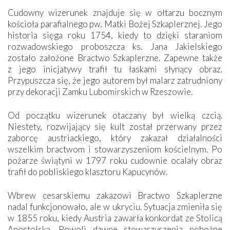
Cudowny wizerunek znajduje się w ołtarzu bocznym
kościoła parafialnego pw. Matki Bożej Szkaplerznej. Jego
historia sięga roku 1754, kiedy to dzięki staraniom
rozwadowskiego proboszcza ks. Jana Jakielskiego
zostało założone Bractwo Szkaplerzne. Zapewne także
z jego inicjatywy trafił tu łaskami słynący obraz.
Przypuszcza się, że jego autorem był malarz zatrudniony
przy dekoracji Zamku Lubomirskich w Rzeszowie.
Od początku wizerunek otaczany był wielką czcią.
Niestety, rozwijający się kult został przerwany przez
zaborcę austriackiego, który zakazał działalności
wszelkim bractwom i stowarzyszeniom kościelnym. Po
pożarze świątyni w 1797 roku cudownie ocalały obraz
trafił do pobliskiego klasztoru Kapucynów.
Wbrew cesarskiemu zakazowi Bractwo Szkaplerzne
nadal funkcjonowało, ale w ukryciu. Sytuacja zmieniła się
w 1855 roku, kiedy Austria zawarła konkordat ze Stolicą
Apostolską. Powoli dawne stowarzyszenia pobożne