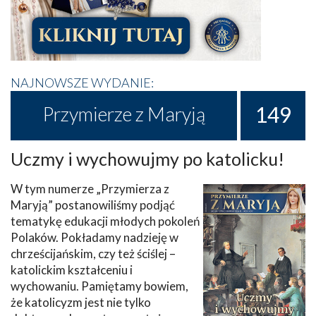
NAJNOWSZE WYDANIE:
149
Przymierze z Maryją
Uczmy i wychowujmy po katolicku!
W tym numerze „Przymierza z
Maryją” postanowiliśmy podjąć
tematykę edukacji młodych pokoleń
Polaków. Pokładamy nadzieję w
chrześcijańskim, czy też ściślej –
katolickim kształceniu i
wychowaniu. Pamiętamy bowiem,
że katolicyzm jest nie tylko