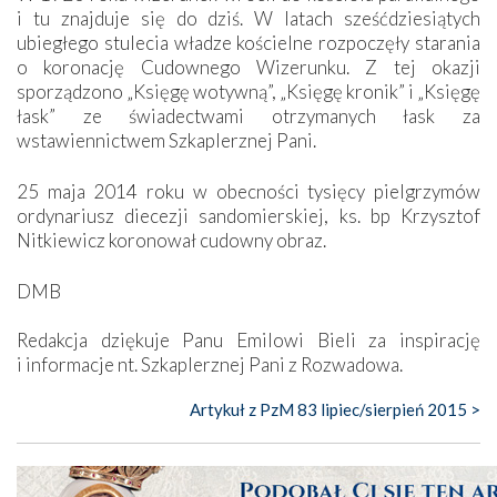
i tu znajduje się do dziś. W latach sześćdziesiątych
ubiegłego stulecia władze kościelne rozpoczęły starania
o koronację Cudownego Wizerunku. Z tej okazji
sporządzono „Księgę wotywną”, „Księgę kronik” i „Księgę
łask” ze świadectwami otrzymanych łask za
wstawiennictwem Szkaplerznej Pani.
25 maja 2014 roku w obecności tysięcy pielgrzymów
ordynariusz diecezji sandomierskiej, ks. bp Krzysztof
Nitkiewicz koronował cudowny obraz.
DMB
Redakcja dziękuje Panu Emilowi Bieli za inspirację
i informacje nt. Szkaplerznej Pani z Rozwadowa.
Artykuł z PzM 83 lipiec/sierpień 2015 >