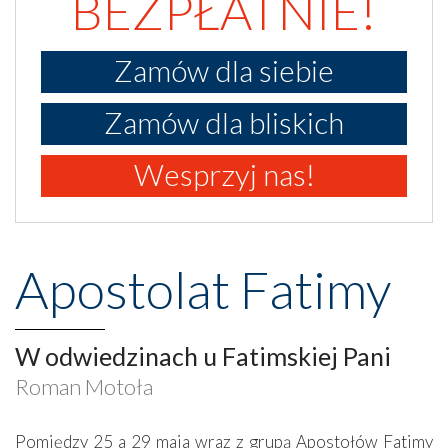
BEZPŁATNIE!
Zamów dla siebie
Zamów dla bliskich
Wesprzyj nas!
Apostolat Fatimy
W odwiedzinach u Fatimskiej Pani
Roman Motoła
Pomiędzy 25 a 29 maja wraz z grupą Apostołów Fatimy