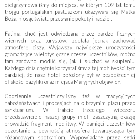
pielgrzymowaliśmy do miejsca, w którym 109 lat temu
trojgu portugalskim pastuszkom ukazywała się Matka
Boża, niosąc światu przesłanie pokuty i nadziei.
Fatima, choć jest odwiedzana przez bardzo licznych
wiernych oraz turystów, zdołała jednak zachować
atmosferę ciszy. Wyjąwszy największe uroczystości
gromadzące wielotysięczne rzesze uczestników, można
tam zarówno modlić się, jak i słuchać w skupieniu.
Każdego dnia chętnie korzystaliśmy z tej możliwości tym
bardziej, że nasz hotel położony był w bezpośredniej
bliskości bazyliki oraz miejsca Maryjnych objawień.
Codziennie uczestniczyliśmy też w tradycyjnych
nabożeństwach i procesjach na olbrzymim placu przed
sanktuarium. W trakcie trzeciego wieczoru
przedstawiciele naszej grupy mieli zaszczytną okazję
prowadzić fragment modlitwy. W pamięci uczestników
pozostanie z pewnością atmosfera towarzysząca tym
różańcowym spotkaniom. Wypowiadane przez setki