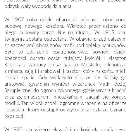
odzyskiwały swobodę działania.
W 1907 roku dzięki ofiarności wiernych ukończono
budowę nowego kościoła. Wkrótce przeniesiono do
niego cudowny obraz. Nie na długo… W 1915 roku
świątynia została ostrzelana. W obawie przed dalszymi
zniszczeniami obraz znów trafił pod opiekę kapucynów.
Było to zdarzenie opatrznościowe, bowiem dzięki
obecności obrazu ocalał tutejszy kościół i klasztor.
Kronikarz zakonny opisał jak to Moskale, odchodząc
z miasta, zajęli i zrabowali klasztor, który na końcu mieli
rozkaz spalić. Gdy wydawało się, że nie da się go
uratować, gwardian wyniósł wizerunek Matki Bożej
Szkaplerznej do ogrodu zakonnego, gdzie wraz z braćmi
oraz zgromadzonymi mieszkańcami zaczął się gorąco
modlić. Ten widok zrobił ogromne wrażenie na oficerze
rosyjskim, który odstąpił od wykonania rozkazu. Uznano
to za cud!
W 1920 roku wizerunek wrócił do kościoła parafialnego