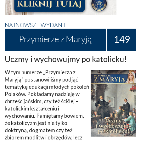
NAJNOWSZE WYDANIE:
149
Przymierze z Maryją
Uczmy i wychowujmy po katolicku!
W tym numerze „Przymierza z
Maryją” postanowiliśmy podjąć
tematykę edukacji młodych pokoleń
Polaków. Pokładamy nadzieję w
chrześcijańskim, czy też ściślej –
katolickim kształceniu i
wychowaniu. Pamiętamy bowiem,
że katolicyzm jest nie tylko
doktryną, dogmatem czy też
zbiorem modlitw i obrzędów, lecz