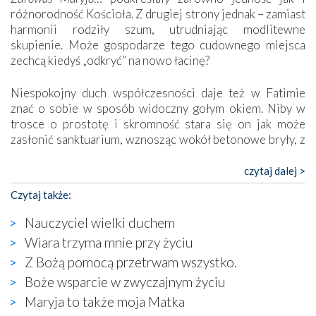
różnorodność Kościoła. Z drugiej strony jednak – zamiast
harmonii rodziły szum, utrudniając modlitewne
skupienie. Może gospodarze tego cudownego miejsca
zechcą kiedyś „odkryć” na nowo łacinę?
Niespokojny duch współczesności daje też w Fatimie
znać o sobie w sposób widoczny gołym okiem. Niby w
trosce o prostotę i skromność stara się on jak może
zasłonić sanktuarium, wznosząc wokół betonowe bryły, z
których niektóre nawet zostały poświęcone jako miejsca
katolickiego kultu. Tylko co wspólnego z żywą,
czytaj dalej >
autentyczną wiarą mogą mieć płaskie, szare bunkry albo
Czytaj także:
kaplice, w których Tabernakulum przypomina bardziej
skrzynkę na narzędzia? Albo co powiedzieć o ustawionym
Nauczyciel wielki duchem
tuż przy nowej bazylice wielkim krzyżu, na którym
Wiara trzyma mnie przy życiu
zamiast Chrystusa umieszczono dziwaczną postać jakby
Z Bożą pomocą przetrwam wszystko.
wyjętą ze starożytnych hieroglifów? W kulturowym
kontekście naszych czasów to raczej karykatura niż godny
Boże wsparcie w zwyczajnym życiu
wizerunek Zbawiciela…
Maryja to także moja Matka
Zatem nawet w bezpośrednim otoczeniu sanktuarium