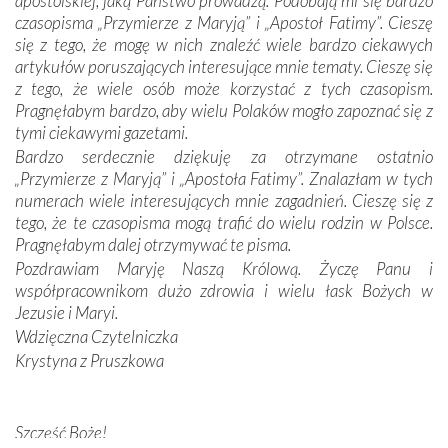
apostolskiej, jaką Państwo prowadzą. Podobają mi się bardzo
czasopisma „Przymierze z Maryją” i „Apostoł Fatimy”. Cieszę
Dzieje Portugalii to również historia wierności Bogu i
się z tego, że mogę w nich znaleźć wiele bardzo ciekawych
odstępstw, także w życiu władców. Trudne momenty w
artykułów poruszających interesujące mnie tematy. Cieszę się
wymiarze tak osobistym, jak i zbiorowym, przypominają o
z tego, że wiele osób może korzystać z tych czasopism.
konieczności ciągłego zabiegania o własną duszę i o łaskę
Pragnęłabym bardzo, aby wielu Polaków mogło zapoznać się z
Opatrzności. Wierność przynosi pomyślność –
tymi ciekawymi gazetami.
przynajmniej w życiu duchowym. Odstępstwo owocuje
Bardzo serdecznie dziękuję za otrzymane ostatnio
nieszczęściem i śmiercią. Te uniwersalne prawdy
„Przymierze z Maryją” i „Apostoła Fatimy”. Znalazłam w tych
przychodziły na myśl, gdy słuchaliśmy opowieści
numerach wiele interesujących mnie zagadnień. Cieszę się z
przewodników o portugalskich monarchach i wodzach,
tego, że te czasopisma mogą trafić do wielu rodzin w Polsce.
zwycięskich bitwach i nieszczęśliwych losach grzesznych
Pragnęłabym dalej otrzymywać te pisma.
kochanków.
Pozdrawiam Maryję Naszą Królową. Życzę Panu i
współpracownikom dużo zdrowia i wielu łask Bożych w
Byli tym razem pośród Apostołów Fatimy reprezentanci
Jezusie i Maryi.
każdego spośród żyjących pokoleń. Najmłodszy uczestnik
Wdzięczna Czytelniczka
liczył sobie 13 lat, zaś senior, pan Zdzisław – już 94.
–
Krystyna z Pruszkowa
Całe życie marzyłem, by tu przyjechać
– przyznał w
rozmowie.
Nasza pielgrzymka nie byłaby tak bogata w duchową treść
Szczęść Boże!