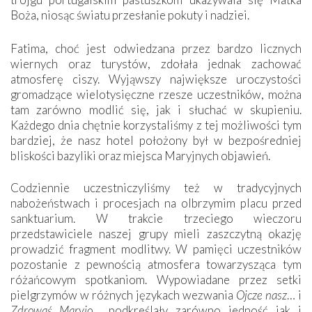
Boża, niosąc światu przesłanie pokuty i nadziei.
Fatima, choć jest odwiedzana przez bardzo licznych
wiernych oraz turystów, zdołała jednak zachować
atmosferę ciszy. Wyjąwszy największe uroczystości
gromadzące wielotysięczne rzesze uczestników, można
tam zarówno modlić się, jak i słuchać w skupieniu.
Każdego dnia chętnie korzystaliśmy z tej możliwości tym
bardziej, że nasz hotel położony był w bezpośredniej
bliskości bazyliki oraz miejsca Maryjnych objawień.
Codziennie uczestniczyliśmy też w tradycyjnych
nabożeństwach i procesjach na olbrzymim placu przed
sanktuarium. W trakcie trzeciego wieczoru
przedstawiciele naszej grupy mieli zaszczytną okazję
prowadzić fragment modlitwy. W pamięci uczestników
pozostanie z pewnością atmosfera towarzysząca tym
różańcowym spotkaniom. Wypowiadane przez setki
pielgrzymów w różnych językach wezwania
Ojcze nasz
… i
Zdrowaś Maryjo
… podkreślały zarówno jedność jak i