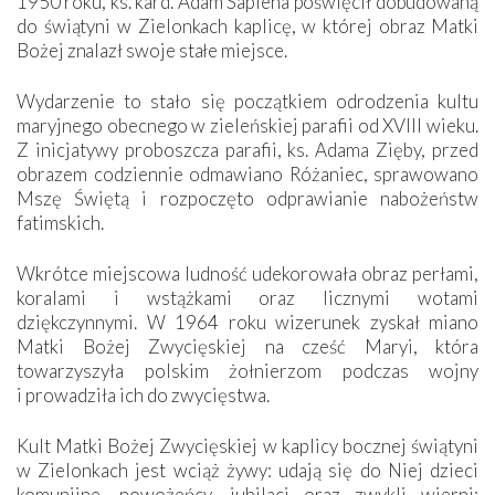
1950 roku, ks. kard. Adam Sapieha poświęcił dobudowaną
do świątyni w Zielonkach kaplicę, w której obraz Matki
Bożej znalazł swoje stałe miejsce.
Wydarzenie to stało się początkiem odrodzenia kultu
maryjnego obecnego w zieleńskiej parafii od XVIII wieku.
Z inicjatywy proboszcza parafii, ks. Adama Zięby, przed
obrazem codziennie odmawiano Różaniec, sprawowano
Mszę Świętą i rozpoczęto odprawianie nabożeństw
fatimskich.
Wkrótce miejscowa ludność udekorowała obraz perłami,
koralami i wstążkami oraz licznymi wotami
dziękczynnymi. W 1964 roku wizerunek zyskał miano
Matki Bożej Zwycięskiej na cześć Maryi, która
towarzyszyła polskim żołnierzom podczas wojny
i prowadziła ich do zwycięstwa.
Kult Matki Bożej Zwycięskiej w kaplicy bocznej świątyni
w Zielonkach jest wciąż żywy: udają się do Niej dzieci
komunijne, nowożeńcy, jubilaci oraz zwykli wierni;