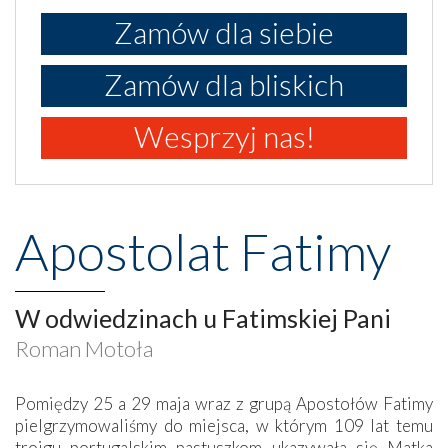
Zamów dla siebie
Zamów dla bliskich
Wesprzyj nas!
Apostolat Fatimy
W odwiedzinach u Fatimskiej Pani
Roman Motoła
Pomiędzy 25 a 29 maja wraz z grupą Apostołów Fatimy
pielgrzymowaliśmy do miejsca, w którym 109 lat temu
trojgu portugalskim pastuszkom ukazywała się Matka