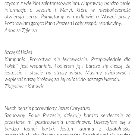
czytam z wielkim zainteresowaniem. Naprawdę bardzo cenię
Modliliśmy się przy ich grobach. Odprawiliśmy Drogę
informacje o Jezusie i Maryi, które w nieskończoność
Krzyżową w ich rodzinnych stronach, odwiedziliśmy
otwierają serca. Pamiętamy w modlitwie o Waszej pracy.
domy, w których żyli.
Pozdrawiam gorąco Pana Prezesa i cały zespół redakcyjny!
Anna ze Zgierza
W miejscu objawień Matki Bożej zapaliliśmy świece
przywiezione wraz z intencjami powierzonymi nam przez
Darczyńców w ramach akcji „Twoje światło w Fatimie”.
Podczas tej kilkudniowej wyprawy na każdym kroku
Szczęść Boże!
spotykaliśmy się z serdeczną otwartością
Kampania „Proroctwa nie lekceważcie. Przepowiednie dla
Portugalczyków. Podziwialiśmy ich ludową sztukę i
Polski” jest wspaniała. Popieram ją i bardzo się cieszę, że
zwyczaje. Mimo że nasze kraje są od siebie bardzo
jesteście i stoicie na straży wiary. Musimy dziękować i
oddalone, w żaden sposób nie czuliśmy się obco.
wspierać naszą Królową za Jej miłość do naszego Narodu.
Sprawiła to oczywiście sama Matka Boża, ale też
Zbigniew z Katowic
kulturowa bliskość biorąca swój początek w naszej
wspólnej wierze. Podczas wyjazdów do historycznych
miejsc, które znalazły się na trasie naszej pielgrzymki,
Niech będzie pochwalony Jezus Chrystus!
mieliśmy okazję przekonać się, że Maryja swoją opieką
Szanowny Panie Prezesie, dziękuję bardzo serdecznie za
otacza nie tylko nasz naród, lecz wszystkie nacje, które
przesłane mi pozdrowienia urodzinowe. Ucieszyłam się z
się Jej ufnie oddają, a także każdą osobę, która zawierza
bardzo ładnej kartki. Jestem dumna z działalności
Jej siebie oraz swych bliskich.