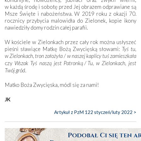
w każdą środę i sobotę przed Jej obrazem odprawiane są
Msze Święte i nabożeństwa. W 2019 roku z okazji 70.
rocznicy przybycia malowidła do Zielonek, kopie ikony
nawiedziły domy rodzin całej parafii.
W kościele w Zielonkach przez cały rok można usłyszeć
pieśni sławiące Matkę Bożą Zwycięską słowami:
Tyś tu,
w Zielonkach, tron założyła
/
w naszej kaplicy tuś zamieszkała
czy
Wszak Tyś naszą jest Patronką
/
Tu, w Zielonkach, jest
Twój gród
.
Matko Boża Zwycięska, módl się za nami!
JK
Artykuł z PzM 122 styczeń/luty 2022 >