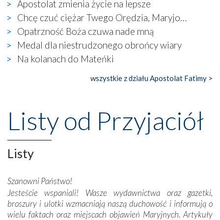
Apostolat zmienia życie na lepsze
naocznie przekonaliśmy się, że wewnątrz Kościoła toczy
Chcę czuć ciężar Twego Orędzia, Maryjo…
się ogromna walka o kształt katolicyzmu i o serca
wierzących. Do czego to zmaganie może prowadzić,
Opatrzność Boża czuwa nade mną
widzieliśmy w urokliwym, niewielkim mieście Obidos,
Medal dla niestrudzonego obrońcy wiary
gdzie w miejscu dawnego kościoła działa dzisiaj…
Na kolanach do Mateńki
księgarnia.
wszystkie z działu Apostolat Fatimy >
Nasze pielgrzymkowe wyprawy, których celem były
wspaniałe klasztory w miasteczku Alcobaça czy w Batalhi,
przeniosły nas do czasów, gdy świątynie bez wątpienia
Listy od Przyjaciół
wznoszono na chwałę Bożą, na przykład – w podzięce za
Opatrznościową pomoc w wygranej bitwie o
niepodległość kraju. Zachwyt budziła potężna, a zarazem
misterna architektura tych monumentalnych dzieł,
Listy
wspaniałe zdobienia, dbałość ich twórców o detale,
połączenie talentów z wytrwałością i pracowitością
Szanowni Państwo!
budowniczych.
Jesteście wspaniali! Wasze wydawnictwa oraz gazetki,
broszury i ulotki wzmacniają naszą duchowość i informują o
Podążyliśmy też śladami fatimskich wizjonerów – Łucji
wielu faktach oraz miejscach objawień Maryjnych. Artykuły
dos Santos oraz świętych Hiacynty i Franciszka Marto.