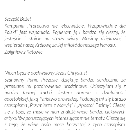
przywiezione wraz z intencjami powierzonymi nam przez
Darczyńców w ramach akcji „Twoje światło w Fatimie”.
Podczas tej kilkudniowej wyprawy na każdym kroku
Szczęść Boże!
spotykaliśmy się z serdeczną otwartością
Kampania „Proroctwa nie lekceważcie. Przepowiednie dla
Portugalczyków. Podziwialiśmy ich ludową sztukę i
Polski” jest wspaniała. Popieram ją i bardzo się cieszę, że
zwyczaje. Mimo że nasze kraje są od siebie bardzo
jesteście i stoicie na straży wiary. Musimy dziękować i
oddalone, w żaden sposób nie czuliśmy się obco.
wspierać naszą Królową za Jej miłość do naszego Narodu.
Sprawiła to oczywiście sama Matka Boża, ale też
Zbigniew z Katowic
kulturowa bliskość biorąca swój początek w naszej
wspólnej wierze. Podczas wyjazdów do historycznych
miejsc, które znalazły się na trasie naszej pielgrzymki,
Niech będzie pochwalony Jezus Chrystus!
mieliśmy okazję przekonać się, że Maryja swoją opieką
Szanowny Panie Prezesie, dziękuję bardzo serdecznie za
otacza nie tylko nasz naród, lecz wszystkie nacje, które
przesłane mi pozdrowienia urodzinowe. Ucieszyłam się z
się Jej ufnie oddają, a także każdą osobę, która zawierza
bardzo ładnej kartki. Jestem dumna z działalności
Jej siebie oraz swych bliskich.
apostolskiej, jaką Państwo prowadzą. Podobają mi się bardzo
czasopisma „Przymierze z Maryją” i „Apostoł Fatimy”. Cieszę
Dzieje Portugalii to również historia wierności Bogu i
się z tego, że mogę w nich znaleźć wiele bardzo ciekawych
odstępstw, także w życiu władców. Trudne momenty w
artykułów poruszających interesujące mnie tematy. Cieszę się
wymiarze tak osobistym, jak i zbiorowym, przypominają o
z tego, że wiele osób może korzystać z tych czasopism.
konieczności ciągłego zabiegania o własną duszę i o łaskę