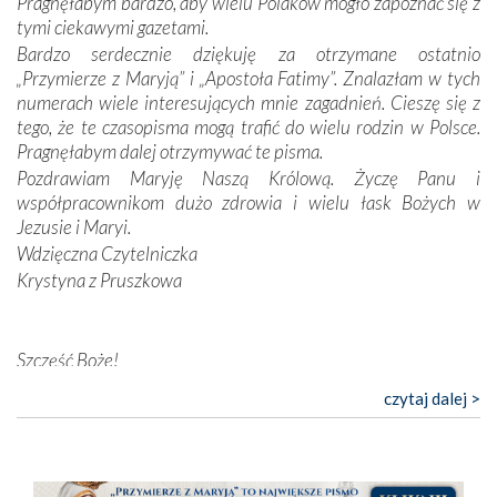
Pragnęłabym bardzo, aby wielu Polaków mogło zapoznać się z
Opatrzności. Wierność przynosi pomyślność –
tymi ciekawymi gazetami.
przynajmniej w życiu duchowym. Odstępstwo owocuje
Bardzo serdecznie dziękuję za otrzymane ostatnio
nieszczęściem i śmiercią. Te uniwersalne prawdy
„Przymierze z Maryją” i „Apostoła Fatimy”. Znalazłam w tych
przychodziły na myśl, gdy słuchaliśmy opowieści
numerach wiele interesujących mnie zagadnień. Cieszę się z
przewodników o portugalskich monarchach i wodzach,
tego, że te czasopisma mogą trafić do wielu rodzin w Polsce.
zwycięskich bitwach i nieszczęśliwych losach grzesznych
Pragnęłabym dalej otrzymywać te pisma.
kochanków.
Pozdrawiam Maryję Naszą Królową. Życzę Panu i
współpracownikom dużo zdrowia i wielu łask Bożych w
Byli tym razem pośród Apostołów Fatimy reprezentanci
Jezusie i Maryi.
każdego spośród żyjących pokoleń. Najmłodszy uczestnik
Wdzięczna Czytelniczka
liczył sobie 13 lat, zaś senior, pan Zdzisław – już 94.
–
Krystyna z Pruszkowa
Całe życie marzyłem, by tu przyjechać
– przyznał w
rozmowie.
Nasza pielgrzymka nie byłaby tak bogata w duchową treść
Szczęść Boże!
bez obecności duszpasterza – księdza Krzysztofa.
Bardzo dziękuję za przysyłanie mi „Przymierza z Maryją”. Jest
czytaj dalej >
Oprócz zapewnienia nam możliwości codziennego
to pismo, które bardzo sobie cenię i szanuję. Redagujecie
wysłuchania Mszy Świętej, dawał on wyrazy swej
ciekawe artykuły. Zawsze czekam na nowe numery i pragnę
niezwykłej czci dla Matki Bożej śpiewem
Godzinek
i
poinformować, że zawsze będę Was wspierać. Niech Pan Bóg
pięknych pieśni.
nas prowadzi!