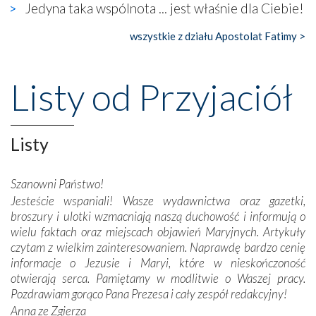
Jedyna taka wspólnota ... jest właśnie dla Ciebie!
księgarnia.
wszystkie z działu Apostolat Fatimy >
Nasze pielgrzymkowe wyprawy, których celem były
wspaniałe klasztory w miasteczku Alcobaça czy w Batalhi,
przeniosły nas do czasów, gdy świątynie bez wątpienia
Listy od Przyjaciół
wznoszono na chwałę Bożą, na przykład – w podzięce za
Opatrznościową pomoc w wygranej bitwie o
niepodległość kraju. Zachwyt budziła potężna, a zarazem
misterna architektura tych monumentalnych dzieł,
Listy
wspaniałe zdobienia, dbałość ich twórców o detale,
połączenie talentów z wytrwałością i pracowitością
Szanowni Państwo!
budowniczych.
Jesteście wspaniali! Wasze wydawnictwa oraz gazetki,
broszury i ulotki wzmacniają naszą duchowość i informują o
Podążyliśmy też śladami fatimskich wizjonerów – Łucji
wielu faktach oraz miejscach objawień Maryjnych. Artykuły
dos Santos oraz świętych Hiacynty i Franciszka Marto.
czytam z wielkim zainteresowaniem. Naprawdę bardzo cenię
Modliliśmy się przy ich grobach. Odprawiliśmy Drogę
informacje o Jezusie i Maryi, które w nieskończoność
Krzyżową w ich rodzinnych stronach, odwiedziliśmy
otwierają serca. Pamiętamy w modlitwie o Waszej pracy.
domy, w których żyli.
Pozdrawiam gorąco Pana Prezesa i cały zespół redakcyjny!
Anna ze Zgierza
W miejscu objawień Matki Bożej zapaliliśmy świece