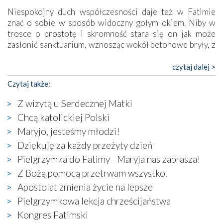
Niespokojny duch współczesności daje też w Fatimie
znać o sobie w sposób widoczny gołym okiem. Niby w
trosce o prostotę i skromność stara się on jak może
zasłonić sanktuarium, wznosząc wokół betonowe bryły, z
których niektóre nawet zostały poświęcone jako miejsca
katolickiego kultu. Tylko co wspólnego z żywą,
czytaj dalej >
autentyczną wiarą mogą mieć płaskie, szare bunkry albo
Czytaj także:
kaplice, w których Tabernakulum przypomina bardziej
skrzynkę na narzędzia? Albo co powiedzieć o ustawionym
Z wizytą u Serdecznej Matki
tuż przy nowej bazylice wielkim krzyżu, na którym
Chcą katolickiej Polski
zamiast Chrystusa umieszczono dziwaczną postać jakby
Maryjo, jesteśmy młodzi!
wyjętą ze starożytnych hieroglifów? W kulturowym
kontekście naszych czasów to raczej karykatura niż godny
Dziękuję za każdy przeżyty dzień
wizerunek Zbawiciela…
Pielgrzymka do Fatimy - Maryja nas zaprasza!
Zatem nawet w bezpośrednim otoczeniu sanktuarium
Z Bożą pomocą przetrwam wszystko.
naocznie przekonaliśmy się, że wewnątrz Kościoła toczy
Apostolat zmienia życie na lepsze
się ogromna walka o kształt katolicyzmu i o serca
wierzących. Do czego to zmaganie może prowadzić,
Pielgrzymkowa lekcja chrześcijaństwa
widzieliśmy w urokliwym, niewielkim mieście Obidos,
Kongres Fatimski
gdzie w miejscu dawnego kościoła działa dzisiaj…