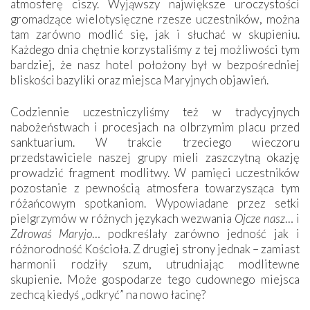
atmosferę ciszy. Wyjąwszy największe uroczystości
gromadzące wielotysięczne rzesze uczestników, można
tam zarówno modlić się, jak i słuchać w skupieniu.
Każdego dnia chętnie korzystaliśmy z tej możliwości tym
bardziej, że nasz hotel położony był w bezpośredniej
bliskości bazyliki oraz miejsca Maryjnych objawień.
Codziennie uczestniczyliśmy też w tradycyjnych
nabożeństwach i procesjach na olbrzymim placu przed
sanktuarium. W trakcie trzeciego wieczoru
przedstawiciele naszej grupy mieli zaszczytną okazję
prowadzić fragment modlitwy. W pamięci uczestników
pozostanie z pewnością atmosfera towarzysząca tym
różańcowym spotkaniom. Wypowiadane przez setki
pielgrzymów w różnych językach wezwania
Ojcze nasz
… i
Zdrowaś Maryjo
… podkreślały zarówno jedność jak i
różnorodność Kościoła. Z drugiej strony jednak – zamiast
harmonii rodziły szum, utrudniając modlitewne
skupienie. Może gospodarze tego cudownego miejsca
zechcą kiedyś „odkryć” na nowo łacinę?