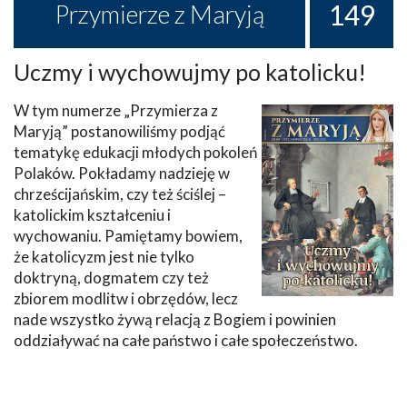
149
Przymierze z Maryją
Uczmy i wychowujmy po katolicku!
W tym numerze „Przymierza z
Maryją” postanowiliśmy podjąć
tematykę edukacji młodych pokoleń
Polaków. Pokładamy nadzieję w
chrześcijańskim, czy też ściślej –
katolickim kształceniu i
wychowaniu. Pamiętamy bowiem,
że katolicyzm jest nie tylko
doktryną, dogmatem czy też
zbiorem modlitw i obrzędów, lecz
nade wszystko żywą relacją z Bogiem i powinien
oddziaływać na całe państwo i całe społeczeństwo.