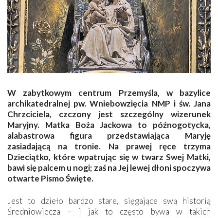
W zabytkowym centrum Przemyśla, w bazylice
archikatedralnej pw. Wniebowzięcia NMP i św. Jana
Chrzciciela, czczony jest szczególny wizerunek
Maryjny. Matka Boża Jackowa to późnogotycka,
alabastrowa figura przedstawiająca Maryję
zasiadającą na tronie. Na prawej ręce trzyma
Dzieciątko, które wpatrując się w twarz Swej Matki,
bawi się palcem u nogi; zaś na Jej lewej dłoni spoczywa
otwarte Pismo Święte.
Jest to dzieło bardzo stare, sięgające swą historią
Średniowiecza – i jak to często bywa w takich