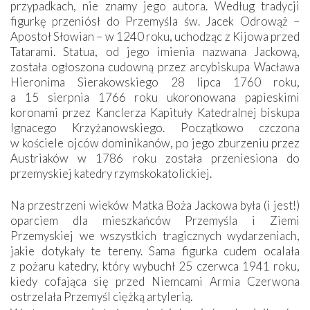
przypadkach, nie znamy jego autora. Według tradycji
figurkę przeniósł do Przemyśla św. Jacek Odrowąż –
Apostoł Słowian – w 1240 roku, uchodząc z Kijowa przed
Tatarami. Statua, od jego imienia nazwana Jackową,
została ogłoszona cudowną przez arcybiskupa Wacława
Hieronima Sierakowskiego 28 lipca 1760 roku,
a 15 sierpnia 1766 roku ukoronowana papieskimi
koronami przez Kanclerza Kapituły Katedralnej biskupa
Ignacego Krzyżanowskiego. Początkowo czczona
w kościele ojców dominikanów, po jego zburzeniu przez
Austriaków w 1786 roku została przeniesiona do
przemyskiej katedry rzymskokatolickiej.
Na przestrzeni wieków Matka Boża Jackowa była (i jest!)
oparciem dla mieszkańców Przemyśla i Ziemi
Przemyskiej we wszystkich tragicznych wydarzeniach,
jakie dotykały te tereny. Sama figurka cudem ocalała
z pożaru katedry, który wybuchł 25 czerwca 1941 roku,
kiedy cofająca się przed Niemcami Armia Czerwona
ostrzelała Przemyśl ciężką artylerią.