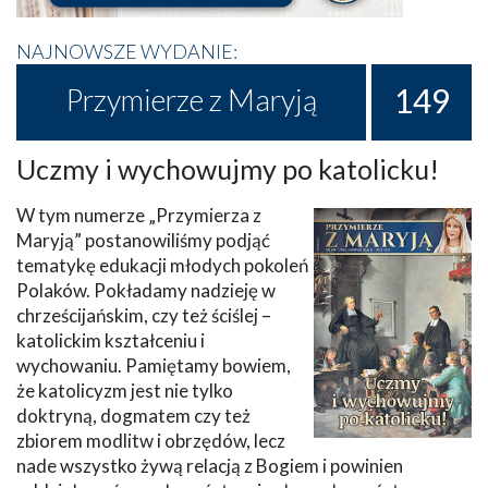
NAJNOWSZE WYDANIE:
149
Przymierze z Maryją
Uczmy i wychowujmy po katolicku!
W tym numerze „Przymierza z
Maryją” postanowiliśmy podjąć
tematykę edukacji młodych pokoleń
Polaków. Pokładamy nadzieję w
chrześcijańskim, czy też ściślej –
katolickim kształceniu i
wychowaniu. Pamiętamy bowiem,
że katolicyzm jest nie tylko
doktryną, dogmatem czy też
zbiorem modlitw i obrzędów, lecz
nade wszystko żywą relacją z Bogiem i powinien