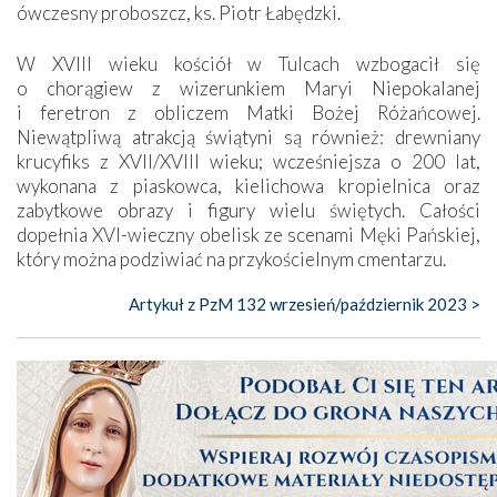
ówczesny proboszcz, ks. Piotr Łabędzki.
W XVIII wieku kościół w Tulcach wzbogacił się
o chorągiew z wizerunkiem Maryi Niepokalanej
i feretron z obliczem Matki Bożej Różańcowej.
Niewątpliwą atrakcją świątyni są również: drewniany
krucyfiks z XVII/XVIII wieku; wcześniejsza o 200 lat,
wykonana z piaskowca, kielichowa kropielnica oraz
zabytkowe obrazy i figury wielu świętych. Całości
dopełnia XVI-wieczny obelisk ze scenami Męki Pańskiej,
który można podziwiać na przykościelnym cmentarzu.
Artykuł z PzM 132 wrzesień/październik 2023 >