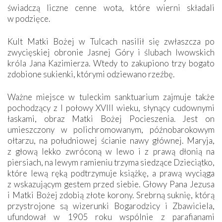
świadczą liczne cenne wota, które wierni składali
w podzięce.
Kult Matki Bożej w Tulcach nasilił się zwłaszcza po
zwycięskiej obronie Jasnej Góry i ślubach lwowskich
króla Jana Kazimierza. Wtedy to zakupiono trzy bogato
zdobione sukienki, którymi odziewano rzeźbę.
Ważne miejsce w tuleckim sanktuarium zajmuje także
pochodzący z I połowy XVIII wieku, słynący cudownymi
łaskami, obraz Matki Bożej Pocieszenia. Jest on
umieszczony w polichromowanym, późnobarokowym
ołtarzu, na południowej ścianie nawy głównej. Maryja,
z głową lekko zwróconą w lewo i z prawą dłonią na
piersiach, na lewym ramieniu trzyma siedzące Dzieciątko,
które lewą ręką podtrzymuje książkę, a prawą wyciąga
z wskazującym gestem przed siebie. Głowy Pana Jezusa
i Matki Bożej zdobią złote korony. Srebrną suknię, którą
przystrojone są wizerunki Bogarodzicy i Zbawiciela,
ufundował w 1905 roku wspólnie z parafianami