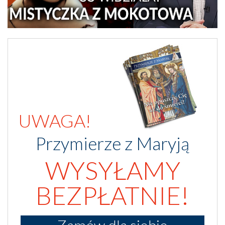
UWAGA!
Przymierze z Maryją
WYSYŁAMY
BEZPŁATNIE!
Zamów dla siebie