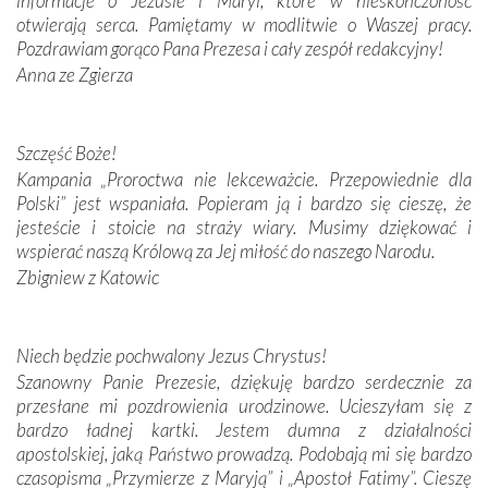
informacje o Jezusie i Maryi, które w nieskończoność
Krzyżową w ich rodzinnych stronach, odwiedziliśmy
otwierają serca. Pamiętamy w modlitwie o Waszej pracy.
domy, w których żyli.
Pozdrawiam gorąco Pana Prezesa i cały zespół redakcyjny!
Anna ze Zgierza
W miejscu objawień Matki Bożej zapaliliśmy świece
przywiezione wraz z intencjami powierzonymi nam przez
Darczyńców w ramach akcji „Twoje światło w Fatimie”.
Podczas tej kilkudniowej wyprawy na każdym kroku
Szczęść Boże!
spotykaliśmy się z serdeczną otwartością
Kampania „Proroctwa nie lekceważcie. Przepowiednie dla
Portugalczyków. Podziwialiśmy ich ludową sztukę i
Polski” jest wspaniała. Popieram ją i bardzo się cieszę, że
zwyczaje. Mimo że nasze kraje są od siebie bardzo
jesteście i stoicie na straży wiary. Musimy dziękować i
oddalone, w żaden sposób nie czuliśmy się obco.
wspierać naszą Królową za Jej miłość do naszego Narodu.
Sprawiła to oczywiście sama Matka Boża, ale też
Zbigniew z Katowic
kulturowa bliskość biorąca swój początek w naszej
wspólnej wierze. Podczas wyjazdów do historycznych
miejsc, które znalazły się na trasie naszej pielgrzymki,
Niech będzie pochwalony Jezus Chrystus!
mieliśmy okazję przekonać się, że Maryja swoją opieką
Szanowny Panie Prezesie, dziękuję bardzo serdecznie za
otacza nie tylko nasz naród, lecz wszystkie nacje, które
przesłane mi pozdrowienia urodzinowe. Ucieszyłam się z
się Jej ufnie oddają, a także każdą osobę, która zawierza
bardzo ładnej kartki. Jestem dumna z działalności
Jej siebie oraz swych bliskich.
apostolskiej, jaką Państwo prowadzą. Podobają mi się bardzo
czasopisma „Przymierze z Maryją” i „Apostoł Fatimy”. Cieszę
Dzieje Portugalii to również historia wierności Bogu i