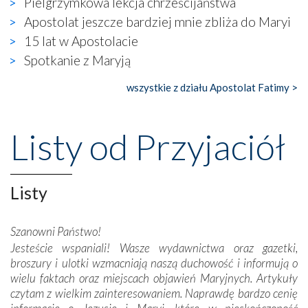
Pielgrzymkowa lekcja chrześcijaństwa
się ogromna walka o kształt katolicyzmu i o serca
wierzących. Do czego to zmaganie może prowadzić,
Apostolat jeszcze bardziej mnie zbliża do Maryi
widzieliśmy w urokliwym, niewielkim mieście Obidos,
15 lat w Apostolacie
gdzie w miejscu dawnego kościoła działa dzisiaj…
Spotkanie z Maryją
księgarnia.
wszystkie z działu Apostolat Fatimy >
Nasze pielgrzymkowe wyprawy, których celem były
wspaniałe klasztory w miasteczku Alcobaça czy w Batalhi,
przeniosły nas do czasów, gdy świątynie bez wątpienia
Listy od Przyjaciół
wznoszono na chwałę Bożą, na przykład – w podzięce za
Opatrznościową pomoc w wygranej bitwie o
niepodległość kraju. Zachwyt budziła potężna, a zarazem
misterna architektura tych monumentalnych dzieł,
Listy
wspaniałe zdobienia, dbałość ich twórców o detale,
połączenie talentów z wytrwałością i pracowitością
Szanowni Państwo!
budowniczych.
Jesteście wspaniali! Wasze wydawnictwa oraz gazetki,
broszury i ulotki wzmacniają naszą duchowość i informują o
Podążyliśmy też śladami fatimskich wizjonerów – Łucji
wielu faktach oraz miejscach objawień Maryjnych. Artykuły
dos Santos oraz świętych Hiacynty i Franciszka Marto.
czytam z wielkim zainteresowaniem. Naprawdę bardzo cenię
Modliliśmy się przy ich grobach. Odprawiliśmy Drogę