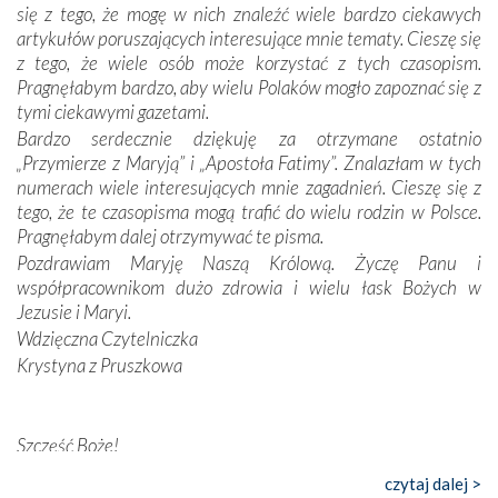
się z tego, że mogę w nich znaleźć wiele bardzo ciekawych
odstępstw, także w życiu władców. Trudne momenty w
artykułów poruszających interesujące mnie tematy. Cieszę się
wymiarze tak osobistym, jak i zbiorowym, przypominają o
z tego, że wiele osób może korzystać z tych czasopism.
konieczności ciągłego zabiegania o własną duszę i o łaskę
Pragnęłabym bardzo, aby wielu Polaków mogło zapoznać się z
Opatrzności. Wierność przynosi pomyślność –
tymi ciekawymi gazetami.
przynajmniej w życiu duchowym. Odstępstwo owocuje
Bardzo serdecznie dziękuję za otrzymane ostatnio
nieszczęściem i śmiercią. Te uniwersalne prawdy
„Przymierze z Maryją” i „Apostoła Fatimy”. Znalazłam w tych
przychodziły na myśl, gdy słuchaliśmy opowieści
numerach wiele interesujących mnie zagadnień. Cieszę się z
przewodników o portugalskich monarchach i wodzach,
tego, że te czasopisma mogą trafić do wielu rodzin w Polsce.
zwycięskich bitwach i nieszczęśliwych losach grzesznych
Pragnęłabym dalej otrzymywać te pisma.
kochanków.
Pozdrawiam Maryję Naszą Królową. Życzę Panu i
współpracownikom dużo zdrowia i wielu łask Bożych w
Byli tym razem pośród Apostołów Fatimy reprezentanci
Jezusie i Maryi.
każdego spośród żyjących pokoleń. Najmłodszy uczestnik
Wdzięczna Czytelniczka
liczył sobie 13 lat, zaś senior, pan Zdzisław – już 94.
–
Krystyna z Pruszkowa
Całe życie marzyłem, by tu przyjechać
– przyznał w
rozmowie.
Nasza pielgrzymka nie byłaby tak bogata w duchową treść
Szczęść Boże!
bez obecności duszpasterza – księdza Krzysztofa.
Bardzo dziękuję za przysyłanie mi „Przymierza z Maryją”. Jest
czytaj dalej >
Oprócz zapewnienia nam możliwości codziennego
to pismo, które bardzo sobie cenię i szanuję. Redagujecie