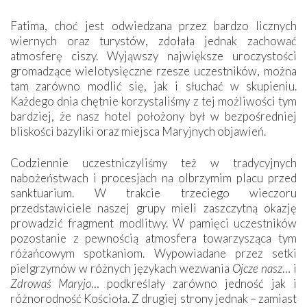
Fatima, choć jest odwiedzana przez bardzo licznych
wiernych oraz turystów, zdołała jednak zachować
atmosferę ciszy. Wyjąwszy największe uroczystości
gromadzące wielotysięczne rzesze uczestników, można
tam zarówno modlić się, jak i słuchać w skupieniu.
Każdego dnia chętnie korzystaliśmy z tej możliwości tym
bardziej, że nasz hotel położony był w bezpośredniej
bliskości bazyliki oraz miejsca Maryjnych objawień.
Codziennie uczestniczyliśmy też w tradycyjnych
nabożeństwach i procesjach na olbrzymim placu przed
sanktuarium. W trakcie trzeciego wieczoru
przedstawiciele naszej grupy mieli zaszczytną okazję
prowadzić fragment modlitwy. W pamięci uczestników
pozostanie z pewnością atmosfera towarzysząca tym
różańcowym spotkaniom. Wypowiadane przez setki
pielgrzymów w różnych językach wezwania
Ojcze nasz
… i
Zdrowaś Maryjo
… podkreślały zarówno jedność jak i
różnorodność Kościoła. Z drugiej strony jednak – zamiast