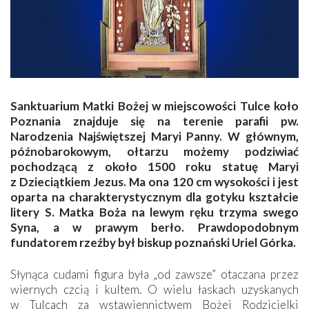
Sanktuarium Matki Bożej w miejscowości Tulce koło
Poznania znajduje się na terenie parafii pw.
Narodzenia Najświętszej Maryi Panny. W głównym,
późnobarokowym, ołtarzu możemy podziwiać
pochodzącą z około 1500 roku statuę Maryi
z Dzieciątkiem Jezus. Ma ona 120 cm wysokości i jest
oparta na charakterystycznym dla gotyku kształcie
litery S. Matka Boża na lewym ręku trzyma swego
Syna, a w prawym berło. Prawdopodobnym
fundatorem rzeźby był biskup poznański Uriel Górka.
Słynąca cudami figura była „od zawsze” otaczana przez
wiernych czcią i kultem. O wielu łaskach uzyskanych
w Tulcach za wstawiennictwem Bożej Rodzicielki