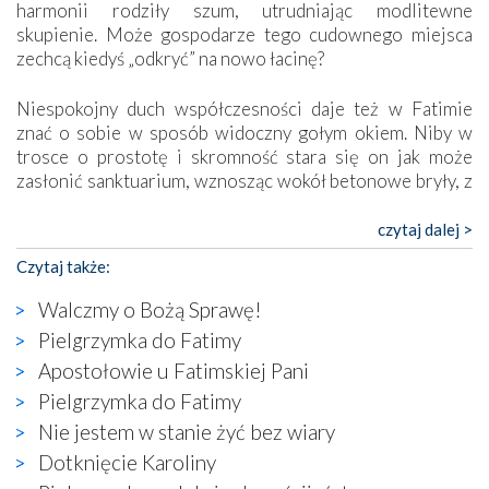
harmonii rodziły szum, utrudniając modlitewne
skupienie. Może gospodarze tego cudownego miejsca
zechcą kiedyś „odkryć” na nowo łacinę?
Niespokojny duch współczesności daje też w Fatimie
znać o sobie w sposób widoczny gołym okiem. Niby w
trosce o prostotę i skromność stara się on jak może
zasłonić sanktuarium, wznosząc wokół betonowe bryły, z
których niektóre nawet zostały poświęcone jako miejsca
katolickiego kultu. Tylko co wspólnego z żywą,
czytaj dalej >
autentyczną wiarą mogą mieć płaskie, szare bunkry albo
Czytaj także:
kaplice, w których Tabernakulum przypomina bardziej
skrzynkę na narzędzia? Albo co powiedzieć o ustawionym
Walczmy o Bożą Sprawę!
tuż przy nowej bazylice wielkim krzyżu, na którym
Pielgrzymka do Fatimy
zamiast Chrystusa umieszczono dziwaczną postać jakby
Apostołowie u Fatimskiej Pani
wyjętą ze starożytnych hieroglifów? W kulturowym
kontekście naszych czasów to raczej karykatura niż godny
Pielgrzymka do Fatimy
wizerunek Zbawiciela…
Nie jestem w stanie żyć bez wiary
Zatem nawet w bezpośrednim otoczeniu sanktuarium
Dotknięcie Karoliny
naocznie przekonaliśmy się, że wewnątrz Kościoła toczy