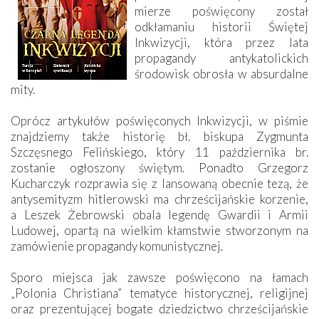
mierze poświęcony został
odkłamaniu historii Świętej
Inkwizycji, która przez lata
propagandy antykatolickich
środowisk obrosła w absurdalne
mity.
Oprócz artykułów poświęconych Inkwizycji, w piśmie
znajdziemy także historię bł. biskupa Zygmunta
Szczęsnego Felińskiego, który 11 października br.
zostanie ogłoszony świętym. Ponadto Grzegorz
Kucharczyk rozprawia się z lansowaną obecnie tezą, że
antysemityzm hitlerowski ma chrześcijańskie korzenie,
a Leszek Żebrowski obala legendę Gwardii i Armii
Ludowej, opartą na wielkim kłamstwie stworzonym na
zamówienie propagandy komunistycznej.
Sporo miejsca jak zawsze poświęcono na łamach
„Polonia Christiana” tematyce historycznej, religijnej
oraz prezentującej bogate dziedzictwo chrześcijańskie