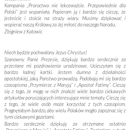
Portugalczyków. Podziwialiśmy ich ludową sztukę i
Kampania „Proroctwa nie lekceważcie. Przepowiednie dla
zwyczaje. Mimo że nasze kraje są od siebie bardzo
Polski” jest wspaniała. Popieram ją i bardzo się cieszę, że
oddalone, w żaden sposób nie czuliśmy się obco.
jesteście i stoicie na straży wiary. Musimy dziękować i
Sprawiła to oczywiście sama Matka Boża, ale też
wspierać naszą Królową za Jej miłość do naszego Narodu.
kulturowa bliskość biorąca swój początek w naszej
Zbigniew z Katowic
wspólnej wierze. Podczas wyjazdów do historycznych
miejsc, które znalazły się na trasie naszej pielgrzymki,
mieliśmy okazję przekonać się, że Maryja swoją opieką
Niech będzie pochwalony Jezus Chrystus!
otacza nie tylko nasz naród, lecz wszystkie nacje, które
Szanowny Panie Prezesie, dziękuję bardzo serdecznie za
się Jej ufnie oddają, a także każdą osobę, która zawierza
przesłane mi pozdrowienia urodzinowe. Ucieszyłam się z
Jej siebie oraz swych bliskich.
bardzo ładnej kartki. Jestem dumna z działalności
apostolskiej, jaką Państwo prowadzą. Podobają mi się bardzo
Dzieje Portugalii to również historia wierności Bogu i
czasopisma „Przymierze z Maryją” i „Apostoł Fatimy”. Cieszę
odstępstw, także w życiu władców. Trudne momenty w
się z tego, że mogę w nich znaleźć wiele bardzo ciekawych
wymiarze tak osobistym, jak i zbiorowym, przypominają o
artykułów poruszających interesujące mnie tematy. Cieszę się
konieczności ciągłego zabiegania o własną duszę i o łaskę
z tego, że wiele osób może korzystać z tych czasopism.
Opatrzności. Wierność przynosi pomyślność –
Pragnęłabym bardzo, aby wielu Polaków mogło zapoznać się z
przynajmniej w życiu duchowym. Odstępstwo owocuje
tymi ciekawymi gazetami.
nieszczęściem i śmiercią. Te uniwersalne prawdy
Bardzo serdecznie dziękuję za otrzymane ostatnio
przychodziły na myśl, gdy słuchaliśmy opowieści