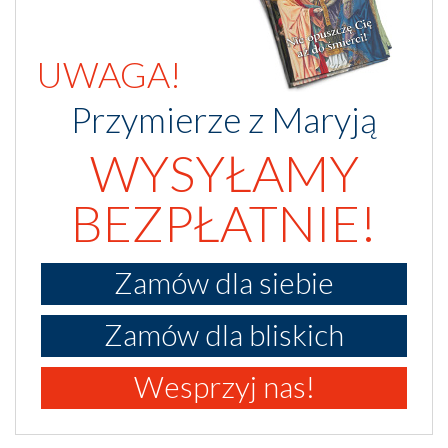
UWAGA!
Przymierze z Maryją
WYSYŁAMY
BEZPŁATNIE!
Zamów dla siebie
Zamów dla bliskich
Wesprzyj nas!