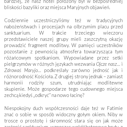
bardziej, że nasz hotel położony był w bezpośredniej
bliskości bazyliki oraz miejsca Maryjnych objawień.
Codziennie uczestniczyliśmy też w tradycyjnych
nabożeństwach i procesjach na olbrzymim placu przed
sanktuarium. W trakcie trzeciego wieczoru
przedstawiciele naszej grupy mieli zaszczytną okazję
prowadzić fragment modlitwy. W pamięci uczestników
pozostanie z pewnością atmosfera towarzysząca tym
różańcowym spotkaniom. Wypowiadane przez setki
pielgrzymów w różnych językach wezwania
Ojcze nasz
… i
Zdrowaś Maryjo
… podkreślały zarówno jedność jak i
różnorodność Kościoła. Z drugiej strony jednak – zamiast
harmonii rodziły szum, utrudniając modlitewne
skupienie. Może gospodarze tego cudownego miejsca
zechcą kiedyś „odkryć” na nowo łacinę?
Niespokojny duch współczesności daje też w Fatimie
znać o sobie w sposób widoczny gołym okiem. Niby w
trosce o prostotę i skromność stara się on jak może
zasłonić sanktuarium, wznosząc wokół betonowe bryły, z