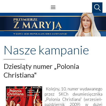
Nasze kampanie
Dziesiąty numer „Polonia
Christiana"
Kolejny, 10. numer wydawanego
przez SKCh dwumiesięcznika
„Polonia Christiana” (wrzesień-
październik 2009) w dużej