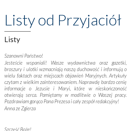
przeniosły nas do czasów, gdy świątynie bez wątpienia
wznoszono na chwałę Bożą, na przykład – w podzięce za
Listy od Przyjaciół
Opatrznościową pomoc w wygranej bitwie o
niepodległość kraju. Zachwyt budziła potężna, a zarazem
misterna architektura tych monumentalnych dzieł,
wspaniałe zdobienia, dbałość ich twórców o detale,
Listy
połączenie talentów z wytrwałością i pracowitością
budowniczych.
Szanowni Państwo!
Jesteście wspaniali! Wasze wydawnictwa oraz gazetki,
Podążyliśmy też śladami fatimskich wizjonerów – Łucji
broszury i ulotki wzmacniają naszą duchowość i informują o
dos Santos oraz świętych Hiacynty i Franciszka Marto.
wielu faktach oraz miejscach objawień Maryjnych. Artykuły
Modliliśmy się przy ich grobach. Odprawiliśmy Drogę
czytam z wielkim zainteresowaniem. Naprawdę bardzo cenię
Krzyżową w ich rodzinnych stronach, odwiedziliśmy
informacje o Jezusie i Maryi, które w nieskończoność
domy, w których żyli.
otwierają serca. Pamiętamy w modlitwie o Waszej pracy.
Pozdrawiam gorąco Pana Prezesa i cały zespół redakcyjny!
W miejscu objawień Matki Bożej zapaliliśmy świece
Anna ze Zgierza
przywiezione wraz z intencjami powierzonymi nam przez
Darczyńców w ramach akcji „Twoje światło w Fatimie”.
Podczas tej kilkudniowej wyprawy na każdym kroku
spotykaliśmy się z serdeczną otwartością
Szczęść Boże!