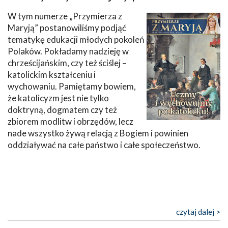
W tym numerze „Przymierza z
Maryją” postanowiliśmy podjąć
tematykę edukacji młodych pokoleń
Polaków. Pokładamy nadzieję w
chrześcijańskim, czy też ściślej –
katolickim kształceniu i
wychowaniu. Pamiętamy bowiem,
że katolicyzm jest nie tylko
doktryną, dogmatem czy też
zbiorem modlitw i obrzędów, lecz
nade wszystko żywą relacją z Bogiem i powinien
oddziaływać na całe państwo i całe społeczeństwo.
czytaj dalej >