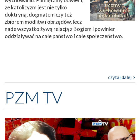
wychowaniu. Pamiętamy bowiem,
że katolicyzm jest nie tylko
doktryną, dogmatem czy też
zbiorem modlitw i obrzędów, lecz
nade wszystko żywą relacją z Bogiem i powinien
oddziaływać na całe państwo i całe społeczeństwo.
czytaj dalej >
PZM TV