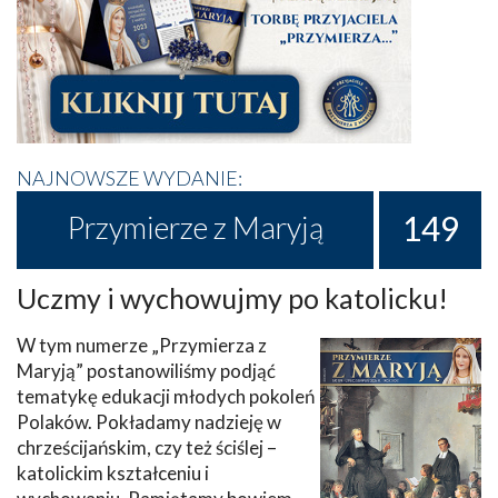
NAJNOWSZE WYDANIE:
149
Przymierze z Maryją
Uczmy i wychowujmy po katolicku!
W tym numerze „Przymierza z
Maryją” postanowiliśmy podjąć
tematykę edukacji młodych pokoleń
Polaków. Pokładamy nadzieję w
chrześcijańskim, czy też ściślej –
katolickim kształceniu i