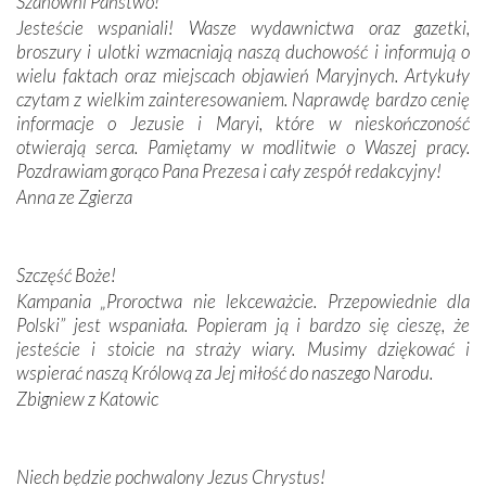
Szanowni Państwo!
budowniczych.
Jesteście wspaniali! Wasze wydawnictwa oraz gazetki,
broszury i ulotki wzmacniają naszą duchowość i informują o
Podążyliśmy też śladami fatimskich wizjonerów – Łucji
wielu faktach oraz miejscach objawień Maryjnych. Artykuły
dos Santos oraz świętych Hiacynty i Franciszka Marto.
czytam z wielkim zainteresowaniem. Naprawdę bardzo cenię
Modliliśmy się przy ich grobach. Odprawiliśmy Drogę
informacje o Jezusie i Maryi, które w nieskończoność
Krzyżową w ich rodzinnych stronach, odwiedziliśmy
otwierają serca. Pamiętamy w modlitwie o Waszej pracy.
domy, w których żyli.
Pozdrawiam gorąco Pana Prezesa i cały zespół redakcyjny!
Anna ze Zgierza
W miejscu objawień Matki Bożej zapaliliśmy świece
przywiezione wraz z intencjami powierzonymi nam przez
Darczyńców w ramach akcji „Twoje światło w Fatimie”.
Podczas tej kilkudniowej wyprawy na każdym kroku
Szczęść Boże!
spotykaliśmy się z serdeczną otwartością
Kampania „Proroctwa nie lekceważcie. Przepowiednie dla
Portugalczyków. Podziwialiśmy ich ludową sztukę i
Polski” jest wspaniała. Popieram ją i bardzo się cieszę, że
zwyczaje. Mimo że nasze kraje są od siebie bardzo
jesteście i stoicie na straży wiary. Musimy dziękować i
oddalone, w żaden sposób nie czuliśmy się obco.
wspierać naszą Królową za Jej miłość do naszego Narodu.
Sprawiła to oczywiście sama Matka Boża, ale też
Zbigniew z Katowic
kulturowa bliskość biorąca swój początek w naszej
wspólnej wierze. Podczas wyjazdów do historycznych
miejsc, które znalazły się na trasie naszej pielgrzymki,
Niech będzie pochwalony Jezus Chrystus!