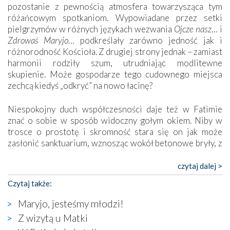
pozostanie z pewnością atmosfera towarzysząca tym
różańcowym spotkaniom. Wypowiadane przez setki
pielgrzymów w różnych językach wezwania
Ojcze nasz
… i
Zdrowaś Maryjo
… podkreślały zarówno jedność jak i
różnorodność Kościoła. Z drugiej strony jednak – zamiast
harmonii rodziły szum, utrudniając modlitewne
skupienie. Może gospodarze tego cudownego miejsca
zechcą kiedyś „odkryć” na nowo łacinę?
Niespokojny duch współczesności daje też w Fatimie
znać o sobie w sposób widoczny gołym okiem. Niby w
trosce o prostotę i skromność stara się on jak może
zasłonić sanktuarium, wznosząc wokół betonowe bryły, z
których niektóre nawet zostały poświęcone jako miejsca
katolickiego kultu. Tylko co wspólnego z żywą,
czytaj dalej >
autentyczną wiarą mogą mieć płaskie, szare bunkry albo
Czytaj także:
kaplice, w których Tabernakulum przypomina bardziej
skrzynkę na narzędzia? Albo co powiedzieć o ustawionym
Maryjo, jesteśmy młodzi!
tuż przy nowej bazylice wielkim krzyżu, na którym
Z wizytą u Matki
zamiast Chrystusa umieszczono dziwaczną postać jakby