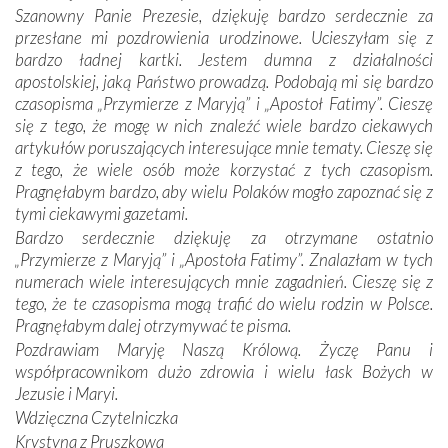
mieliśmy okazję przekonać się, że Maryja swoją opieką
Szanowny Panie Prezesie, dziękuję bardzo serdecznie za
otacza nie tylko nasz naród, lecz wszystkie nacje, które
przesłane mi pozdrowienia urodzinowe. Ucieszyłam się z
się Jej ufnie oddają, a także każdą osobę, która zawierza
bardzo ładnej kartki. Jestem dumna z działalności
Jej siebie oraz swych bliskich.
apostolskiej, jaką Państwo prowadzą. Podobają mi się bardzo
czasopisma „Przymierze z Maryją” i „Apostoł Fatimy”. Cieszę
Dzieje Portugalii to również historia wierności Bogu i
się z tego, że mogę w nich znaleźć wiele bardzo ciekawych
odstępstw, także w życiu władców. Trudne momenty w
artykułów poruszających interesujące mnie tematy. Cieszę się
wymiarze tak osobistym, jak i zbiorowym, przypominają o
z tego, że wiele osób może korzystać z tych czasopism.
konieczności ciągłego zabiegania o własną duszę i o łaskę
Pragnęłabym bardzo, aby wielu Polaków mogło zapoznać się z
Opatrzności. Wierność przynosi pomyślność –
tymi ciekawymi gazetami.
przynajmniej w życiu duchowym. Odstępstwo owocuje
Bardzo serdecznie dziękuję za otrzymane ostatnio
nieszczęściem i śmiercią. Te uniwersalne prawdy
„Przymierze z Maryją” i „Apostoła Fatimy”. Znalazłam w tych
przychodziły na myśl, gdy słuchaliśmy opowieści
numerach wiele interesujących mnie zagadnień. Cieszę się z
przewodników o portugalskich monarchach i wodzach,
tego, że te czasopisma mogą trafić do wielu rodzin w Polsce.
zwycięskich bitwach i nieszczęśliwych losach grzesznych
Pragnęłabym dalej otrzymywać te pisma.
kochanków.
Pozdrawiam Maryję Naszą Królową. Życzę Panu i
współpracownikom dużo zdrowia i wielu łask Bożych w
Byli tym razem pośród Apostołów Fatimy reprezentanci
Jezusie i Maryi.
każdego spośród żyjących pokoleń. Najmłodszy uczestnik
Wdzięczna Czytelniczka
liczył sobie 13 lat, zaś senior, pan Zdzisław – już 94.
–
Krystyna z Pruszkowa
Całe życie marzyłem, by tu przyjechać
– przyznał w