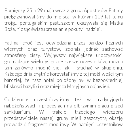
Pomiędzy 25 a 29 maja wraz z grupą Apostołów Fatimy
pielgrzymowaliśmy do miejsca, w którym 109 lat temu
trojgu portugalskim pastuszkom ukazywała się Matka
Boża, niosąc światu przesłanie pokuty i nadziei.
Fatima, choć jest odwiedzana przez bardzo licznych
wiernych oraz turystów, zdołała jednak zachować
atmosferę ciszy. Wyjąwszy największe uroczystości
gromadzące wielotysięczne rzesze uczestników, można
tam zarówno modlić się, jak i słuchać w skupieniu.
Każdego dnia chętnie korzystaliśmy z tej możliwości tym
bardziej, że nasz hotel położony był w bezpośredniej
bliskości bazyliki oraz miejsca Maryjnych objawień.
Codziennie uczestniczyliśmy też w tradycyjnych
nabożeństwach i procesjach na olbrzymim placu przed
sanktuarium. W trakcie trzeciego wieczoru
przedstawiciele naszej grupy mieli zaszczytną okazję
prowadzić fragment modlitwy. W pamięci uczestników