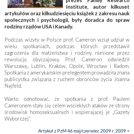
prezes Family Research
Institute, autor kilkuset
artykułów oraz kilkudziesięciu książek z zakresu nauk
społecznych i psychologii, były doradca do spraw
rodziny rządów USA i Kanady.
Podczas wizyty w Polsce prof. Cameron wziął udział w
wielu spotkaniach, podczas których przedstawił
zagrożenia dla małżeństwa i rodziny niesione przez
rewolucję obyczajową. Prof. Cameron odwiedził
Warszawę, Lublin, Kraków, Opole, Wrocław i Radom.
Spotkania z amerykańskim prelegentem prowadziła znana
publicystka związana z ruchem obrońców życia Joanna
Najfeld.
Warto odnotować, że spotkania z prof. Paulem
Cameronem stały się celem wściekłych ataków ze strony
środowisk homoseksualnych i wspierającej je „Gazety
Wyborczej”.
Artykuł z PzM 46 maj/czerwiec 2009 r. 2009 >